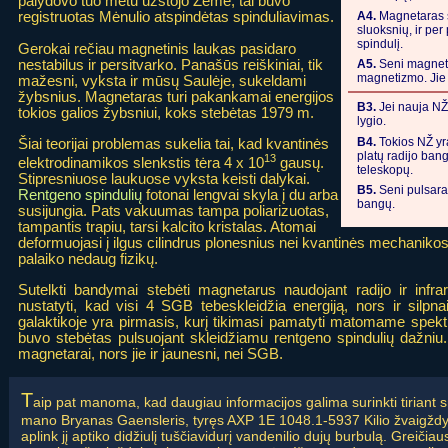
palydovo tuo metu užstojo Žemė, tai buvo
A4.
Magnetaras su
registruotas Mėnulio atspindėtas spinduliavimas.
sluoksnių, ir per
spindulį.
Gerokai rečiau magnetinis laukas pasidaro
nestabilus ir persitvarko. Panašūs reiškiniai, tik
A5.
Seni magnetar
magnetizmo. Jie 
mažesni, vyksta ir mūsų Saulėje, sukeldami
žybsnius. Magnetaras turi pakankamai energijos
B3.
Jei nauja NŽ 
tokios galios žybsniui, koks stebėtas 1979 m.
lygio.
B4.
Tokios NŽ yr
Šiai teorijai problemas sukelia tai, kad kvantinės
platų radijo ban
13
elektrodinamikos slenkstis tėra 4 x 10
gausų.
teleskopų.
Stipresniuose laukuose vyksta keisti dalykai.
B5.
Seni pulsarai
Rentgeno spindulių
fotonai lengvai skyla į du arba
bangų.
susijungia. Pats vakuumas tampa poliarizuotas,
tampantis trapiu, tarsi kalcito kristalas. Atomai
deformuojasi į ilgus cilindrus plonesnius nei kvantinės mechanikos 
palaiko nedaug fizikų.
Sutelkti bandymai stebėti magnetarus naudojant radijo ir infra
nustatyti, kad visi 4 SGB tebeskleidžia energiją, nors ir silpn
galaktikoje yra pirmasis, kurį tikimasi pamatyti matomame spektre
buvo stebėtas pulsuojant skleidžiamu rentgeno spindulių dažniu.
magnetarai, nors jie ir jaunesni, nei SGB.
T
aip pat manoma, kad daugiau informacijos galima surinkti tiriant sr
mano Bryanas Gaensleris, tyręs AXP 1E 1048.1-5937 Kilio žvaigžd
aplink jį aptiko didžiulį tuščiavidurį vandenilio dujų burbulą. Greičia