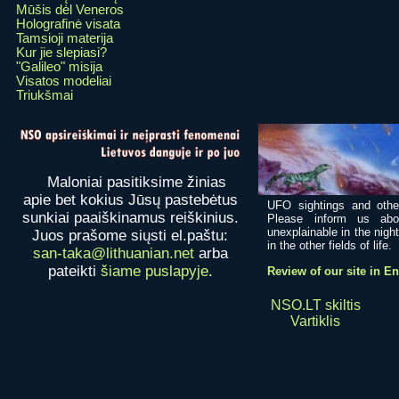
Mūšis dėl Veneros
Holografinė visata
Tamsioji materija
Kur jie slepiasi?
"Galileo" misija
Visatos modeliai
Triukšmai
Maloniai pasitiksime žinias
apie bet kokius Jūsų pastebėtus
UFO sightings and othe
sunkiai paaiškinamus reiškinius.
Please inform us abo
unexplainable in the nigh
Juos prašome siųsti el.paštu:
in the other fields of life.
san-taka@lithuanian.net
arba
pateikti
šiame puslapyje
.
Review of our site in E
NSO.LT skiltis
Vartiklis