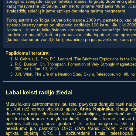
sprogimo žvaigždei staiga netekus masės. Iš gautų duomenų galima
kartų masyvesnė už Saulę. Jam dėl to pritaria Michaelis Muno, „
Ča
žvaigždžių spiečių ir jame aptikęs dar vieną galimą magnetarą.
Turkų astrofiziko Tolga Guverio komanda 2003 m. pastebėjo, kad 
šviesos intensyvumas po pliūpsnio padidėjo 100 kartų. Jie jį iki 20
Newton
– ir per tą laiką šviesos intensyvumas vėl sumažėjo. Astron
modelius ir nustatė, kad tai geriausiai atitinka hipotezę, kad sprogi
(kurios skersmuo vos 3,5 km), esančioje po jos paviršiumi, kuris po
Papildoma literatūra:
N. Gehrels, L. Piro, P.J. Leonard. The Brightest Explosions in the U
R.C. Duncan, Ch. Thompson. Formation of Very Strongly Magnetized N
392, no 1, Jun. 10, 1992
J.N. Winn. The Life of a Neutron Star// Sky & Telescope, vol. 98, no 
Labai keisti radijo žiedai
Mūsų laikais astronomams jau retai pavyksta danguje rasti naujo t
m., kai nežinomus objektus aptiko
Anna Kapinska
, išnagrin
duomenis, radijo teleskopu Vakarų Australijoje, susidedančiam 
aptikti objektai buvo santykinai dideli ir apvalios formos, tačiau
aiškaus šaltinio,
o buvo „juntami“ tik radijo bangomis. Dėl jų
neaiškumo juo pakrikštijo ORC (
Odd Radio Circle
). Pirmąjį
aptiktą objektą ORC 1 apžiūrėdami kitais teleskopais