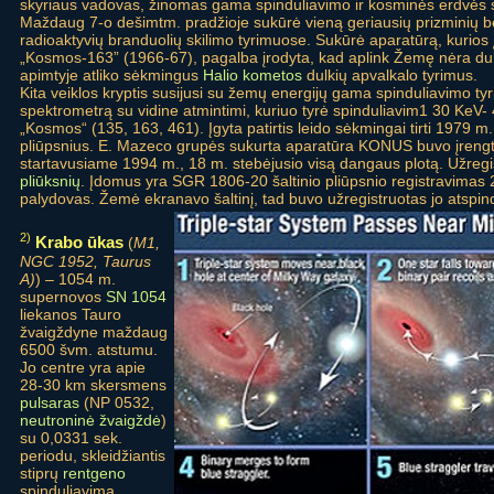
skyriaus vadovas, žinomas gama spinduliavimo ir kosminės erdvės s
Maždaug 7-o dešimtm. pradžioje sukūrė vieną geriausių prizminių be
radioaktyvių branduolių skilimo tyrimuose. Sukūrė aparatūrą, kurio
„Kosmos-163” (1966-67), pagalba įrodyta, kad aplink Žemę nėra dul
apimtyje atliko sėkmingus
Halio kometos
dulkių apvalkalo tyrimus.
Kita veiklos kryptis susijusi su žemų energijų gama spinduliavimo 
spektrometrą su vidine atmintimi, kuriuo tyrė spinduliavim1 30 Ke
„Kosmos“ (135, 163, 461). Įgyta patirtis leido sėkmingai tirti 1979 m.
pliūpsnius. E. Mazeco grupės sukurta aparatūra KONUS buvo įrengt
startavusiame 1994 m., 18 m. stebėjusio visą dangaus plotą. Užreg
pliūksnių
. Įdomus yra SGR 1806-20 šaltinio pliūpsnio registravimas 2
palydovas. Žemė ekranavo šaltinį, tad buvo užregistruotas jo atspi
2)
Krabo ūkas
(
M1,
NGC 1952, Taurus
A)
) – 1054 m.
supernovos
SN 1054
liekanos Tauro
žvaigždyne maždaug
6500 švm. atstumu.
Jo centre yra apie
28-30 km skersmens
pulsaras
(NP 0532,
neutroninė žvaigždė
)
su 0,0331 sek.
periodu, skleidžiantis
stiprų
rentgeno
spinduliavimą.