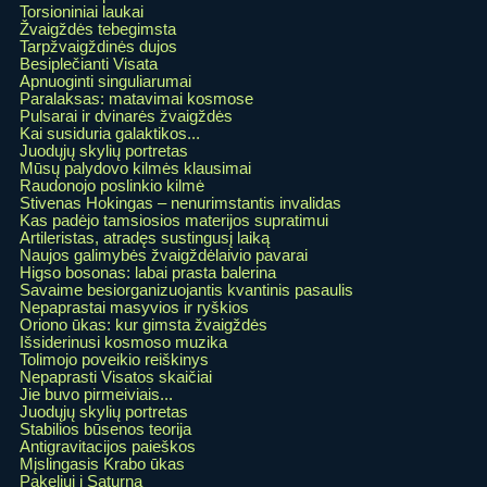
Torsioniniai laukai
Žvaigždės tebegimsta
Tarpžvaigždinės dujos
Besiplečianti Visata
Apnuoginti singuliarumai
Paralaksas: matavimai kosmose
Pulsarai ir dvinarės žvaigždės
Kai susiduria galaktikos...
Juodųjų skylių portretas
Mūsų palydovo kilmės klausimai
Raudonojo poslinkio kilmė
Stivenas Hokingas – nenurimstantis invalidas
Kas padėjo tamsiosios materijos supratimui
Artileristas, atradęs sustingusį laiką
Naujos galimybės žvaigždėlaivio pavarai
Higso bosonas: labai prasta balerina
Savaime besiorganizuojantis kvantinis pasaulis
Nepaprastai masyvios ir ryškios
Oriono ūkas: kur gimsta žvaigždės
Išsiderinusi kosmoso muzika
Tolimojo poveikio reiškinys
Nepaprasti Visatos skaičiai
Jie buvo pirmeiviais...
Juodųjų skylių portretas
Stabilios būsenos teorija
Antigravitacijos paieškos
Mįslingasis Krabo ūkas
Pakeliui į Saturną