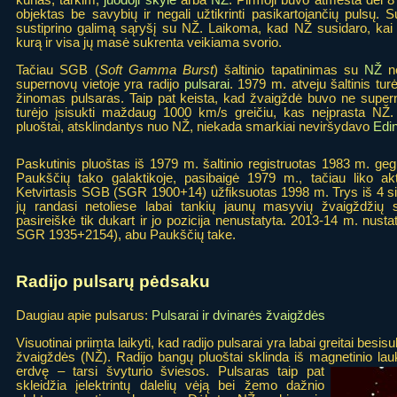
objektas be savybių ir negali užtikrinti pasikartojančių pulsų.
sustiprino galimą sąryšį su NŽ. Laikoma, kad NŽ susidaro, ka
kurą ir visa jų masė sukrenta veikiama svorio.
Tačiau SGB (
Soft Gamma Burst
) šaltinio tapatinimas su
NŽ
ne
supernovų vietoje yra radijo
pulsarai
. 1979 m. atveju šaltinis tur
žinomas pulsaras. Taip pat keista, kad žvaigždė buvo ne superno
turėjo įsisukti maždaug 1000 km/s greičiu, kas neįprasta NŽ. 
pluoštai, atsklindantys nuo NŽ, niekada smarkiai neviršydavo
Edi
Paskutinis pluoštas iš 1979 m. šaltinio registruotas 1983 m. ge
Paukščių tako galaktikoje, pasibaigė 1979 m., tačiau liko a
Ketvirtasis SGB (SGR 1900+14) užfiksuotas 1998 m. Trys iš 4 s
jų randasi netoliese labai tankių jaunų masyvių žvaigždžių
pasireiškė tik dukart ir jo pozicija nenustatyta. 2013-14 m. nu
SGR 1935+2154), abu Paukščių take.
Radijo pulsarų pėdsaku
Daugiau apie pulsarus:
Pulsarai ir dvinarės žvaigždės
Visuotinai priimta laikyti, kad radijo pulsarai yra labai greitai bes
žvaigždės (NŽ). Radijo bangų pluoštai sklinda iš magnetinio lau
erdvę – tarsi švyturio šviesos.
Pulsaras taip pat
skleidžia įelektrintų dalelių vėją bei žemo dažnio