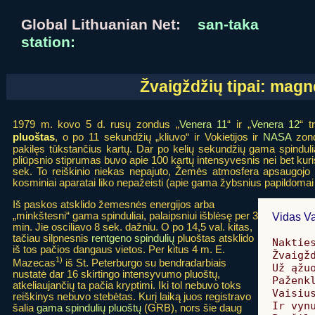
Global Lithuanian Net:
san-taka
station:
Žvaigždžių tipai: magn
1979 m. kovo 5 d. rusų zondus „
Venera 11
“ ir „
Venera 12
“ 
pluoštas
, o po 11 sekundžių „kliuvo“ ir Vokietijos ir
NASA
zond
pakilęs tūkstančius kartų. Dar po kelių sekundžių gama spindul
pliūpsnio stiprumas buvo apie 100 kartų intensyvesnis nei bet kuris
sek. To reiškinio niekas nepajuto, Žemės atmosfera apsaugojo nu
kosminiai aparatai liko nepažeisti (apie gama žybsnius papildomai
Iš paskos atsklido žemesnės energijos arba
„minkštesni“ gama spinduliai, palaipsniui išblėsę per 3
Vidas Va
min. Jie osciliavo 8 sek. dažniu. O po 14,5 val. kitas,
tačiau silpnesnis
rentgeno spindulių
pluoštas atsklido
Nakties
iš tos pačios dangaus vietos. Per kitus 4 m. E.
Žvaigžd
1)
Mazecas
iš St. Peterburgo su bendradarbiais
Už ąžuo
nustatė dar 16 skirtingo intensyvumo pluoštų,
Paženkl
atkeliaujančių ta pačia kryptimi. Iki tol nebuvo toks
Vaisius
reiškinys nebuvo stebėtas. Kurį laiką juos registravo
Ir vynu
šalia
gama spindulių pluoštų
(GRB), nors šie daug