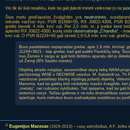
Vis tik iki šiol neaišku, kiek tai gali įtakoti minėti veiksniai (o ne
juo
Šiuo metu greičiausios žvaigždės yra
neutroninės
, susidara
rekordo varžosi trys: PSR B1508+55, RX J0822-4300, PSR B
greitis beveik 4 mln. km/ val. Per 2,5 mln. m. ji įveikė bent treč
aplenkti RX J0822-4300, kurią stebi
observatorija „Chandra“
, - ma
km/ val. O PSR B2224+65 gali skrieti 2,9-5,8 mln. km/ val. greičiu
Buvo pastebėtas nepaprastai greitai, apie 1,6 mln. km/val. g
J1249+3621 - taip greitai, kad gali palikti Paukščių taką. Ši
nuo Žemės ir vargu ar gali būti dirbtiniu aparatu dėl jo didel
už Žemę (8% Saulės masės).
Objektą atrado mėgėjai, savanoriškai skyrę laiką
NASA
proje
peržiūrinėję
WISE
ir NEOWISE vaizdus. M. Kabatnik’as, Th.P.
vaizduose pastebėjo blankų mįslingą judantį objektą. Vėlesni 
Manoma, kad tai galėtų būti nedidelės masės žvaigždė, bet ji 
„metalų“, nei rudosios nykštukės. Tad spėjama, kad tai gali b
sistemos narys. Tačiau galimas ir ne toks dramatiškas varian
spiečiuje, kuris netrukus buvo sudraskytas susidūrus su juodų
1)
Eugenijus Mazecas
(1929-2013) – rusų astrofizikas, A.F. Jofės i