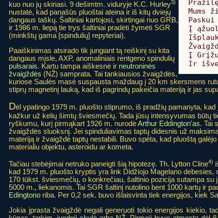
Pražilę
3)
kuo nuo jų skiriasi. 9 dešimtm. viduryje K.C. Hurley
Mums ži
nustatė, kad panašūs pluoštai ateina ir iš kitų dviejų
Paskui 
dangaus taškų. Šaltiniai kartojosi, skirtingai nuo GRB,
ir 1986 m. liepą tie trys šaltiniai pradėti žymėti SGR
Į ąžuol
(minkštų gama [spindulių] repyteriai).
Išplau
Žvaigžd
Paaiškinimas atsirado tik jungiant tą reiškinį su kita
Į Grįžu
dangaus mįsle, AXP, anomaliniais rentgeno spindulių
Ir išv
pulsarais
. Kartu tampa aiškesnė ir
neutroninės
žvaigždės
(NŽ) samprata. Tai tankiausios žvaigždės,
kuriose Saulės masė suspausta maždaug į 20 km skersmens rutulį.
stiprų magnetinį lauką, kad iš pagrindų pakeičia materiją ir jas s
D
ėl ypatingo 1979 m. pluošto stiprumo, iš pradžių pamanyta, kad j
kažkur už kelių šimtų šviesmečių. Tada jūsų intensyvumas būtų t
ryškumu, kurį pirmąkart 1926 m. nurodė
Arthur Eddington'as
. Tai 
žvaigždės sluoksnį. Jei spinduliavimas taptų didesnis už maksima
materiją ir žvaigždė taptų nestabili. Buvo spėta, kad pluoštą galėj
materialiu objektu, asteroidu ar kometa.
4)
Tačiau stebėjimai netruko paneigti šią hipotezę. Th. Lytton Cline
i
kad 1979 m. pluošto kryptis yra link Didžiojo Magelano debesies, 
170 tūkst. šviesmečių, o konkrečiau, šaltinio pozicija sutampa su
5000 m., liekanomis. Tai SGR šaltinį nutolino bent 1000 kartų ir pa
Edingtono
riba. Per 0,2 sek. buvo išlaisvinta tiek energijos, kiek S
Jokia įprasta žvaigždė negali generuoti tokio energijos kiekio, tad 
kūnas, tarkim,
juodoji skylė
arba
NŽ
. Pirmoji buvo atmesta dėl 8 