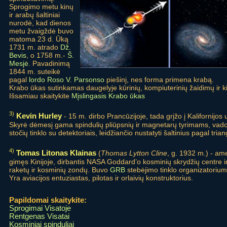
Sprogimo metu kinų
ir arabų šaltiniai
nurodė, kad dienos
metu žvaigždė buvo
matoma 23 d. Ūką
1731 m. atrado
Dž.
Bevis
, o 1758 m.-
Š.
Mesjė
. Pavadinimą
1844 m. suteikė
pagal
lordo Roso V. Parsonso
piešinį, nes forma primena krabą.
Krabo ūkas sutinkamas daugelyje kūrinių, kompiuterinių žaidimų ir ki
Išsamiau skaitykite
Mįslingasis Krabo ūkas
3)
Kevin Hurley
- 15 m. dirbo Prancūzijoje, tada grįžo į Kalifornijos
Skyrė dėmesį gama spindulių pliūpsnių ir magnetarų tyrimams, va
stočių tinklo su detektoriais, leidžiančio nustatyti šaltinius pagal triang
4)
Tomas Litonas Klainas
(
Thomas Lytton Cline
, g. 1932 m.) - ame
gimęs Kinijoje, dirbantis NASA Goddard’o kosminių skrydžių centre ir t
raketų ir kosminių zondų. Buvo
GRB
stebėjimo tinklo organizatorium
Yra aviacijos entuziastas, pilotas ir orlaivių konstruktorius.
Papildomai skaitykite:
Sprogimai Visatoje
Rentgenas Visatai
Kosminiai spinduliai