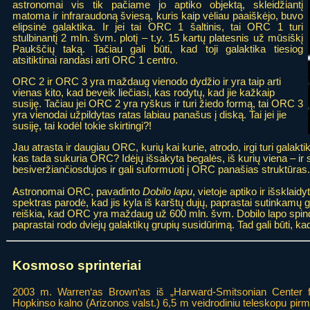
astronomai vis tik pačiame jo aptiko objektą, skleidžiantį
matoma ir infraraudoną šviesą, kuris kaip vėliau paaiškėjo, buvo
elipsinė galaktika. Ir jei tai ORC 1 šaltinis, tai ORC 1 turi
stulbinantį 2 mln. švm. plotį – t.y. 15 kartų platesnis už mūsiškį
Paukščių taką. Tačiau gali būti, kad toji galaktika tiesiog
atsitiktinai randasi arti ORC 1 centro.
ORC 2 ir ORC 3 yra maždaug vienodo dydžio ir yra taip arti
vienas kito, kad beveik liečiasi, kas rodytų, kad jie kažkaip
susiję. Tačiau jei ORC 2 yra ryškus ir turi žiedo formą, tai ORC 3
yra vienodai užpildytas ratas labiau panašus į diską. Tai jei jie
susiję, tai kodėl tokie skirtingi?!
Jau atrasta ir daugiau ORC, kurių kai kurie, atrodo, irgi turi galakti
kas tada sukuria ORC? Idėjų išsakyta begalės, iš kurių viena – i
besiveržiančiosdujos ir gali suformuoti į ORC panašias struktūras.
Astronomai ORC, pavadinto
Dobilo lapu
, vietoje aptiko ir išsklai
spektras parodė, kad jis kyla iš karštų dujų, paprastai sutinkamų
reiškia, kad ORC yra maždaug už 600 mln. švm. Dobilo lapo spind
paprastai rodo dviejų galaktikų grupių susidūrimą. Tad gali būti, kad 
Kosmoso sprinteriai
2003 m. Warren‘as Brown‘as iš „Harward-Smitsonian Center for
Hopkinso kalno (Arizonos valst.) 6,5 m veidrodiniu teleskopu pirm