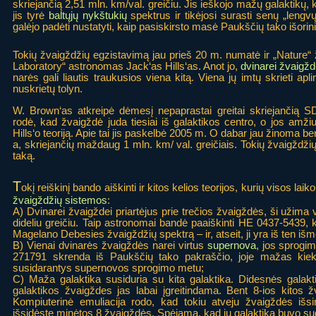
skriejančią 2,51 mln. km/val. greičiu. Jis ieškojo mažų galaktikų
jis tyrė
baltųjų nykštukių
spektrus ir tikėjosi surasti senų „lengvų
galėjo padėti nustatyti, kaip pasiskirsto masė Paukščių tako išori
Tokių žvaigždžių egzistavimą jau prieš 20 m. numatė ir „Nature“
Laboratory“ astronomas Jack‘as Hills‘as. Anot jo,
dvinarei žvaigžd
narės gali liautis traukusios viena kitą. Viena jų imtų skrieti apl
nuskrietų tolyn.
W. Brown‘as atkreipė dėmesį nepaprastai greitai skriejančią 
rodė, kad žvaigždė juda tiesiai iš galaktikos centro, o jos amžiu
Hills‘o teoriją. Apie tai jis paskelbė 2005 m. O dabar jau žinoma be
a, skriejančių maždaug 1 mln. km/ val. greičiais. Tokių žvaigždžių 
taką.
T
okį reiškinį bando aiškinti ir kitos kelios teorijos, kurių visos la
žvaigždžių sistemos
:
A) Dvinarei žvaigždei priartėjus prie trečios žvaigždės, ši užima v
dideliu greičiu. Taip astronomai bandė paaiškinti HE 0437-5439, 
Magelano Debesies žvaigždžių spektrą – ir, atseit, ji yra iš ten iš
B) Vienai dvinarės žvaigždės narei virtus
supernova
, jos sprogim
271791 skrenda iš Paukščių tako pakraščio, joje mažas kieki
susidarantys supernovos sprogimo metu;
C) Maža galaktika susiduria su kita galaktika. Didesnės galak
galaktikos žvaigždes jas labai įgreitindama. Bent 8-ios kitos 
Kompiuterinė emuliacija rodo, kad tokiu atveju žvaigždės išsi
išsidėstę minėtos 8 žvaigždės. Spėjama, kad jų galaktika buvo su