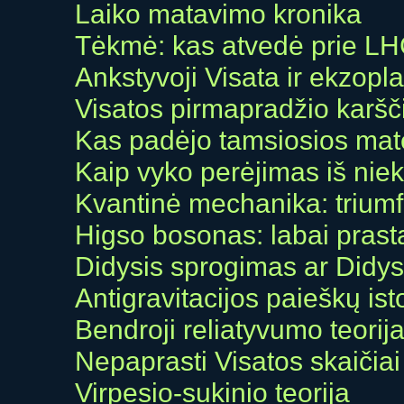
Laiko matavimo kronika
Tėkmė: kas atvedė prie L
Ankstyvoji Visata ir ekzopl
Visatos pirmapradžio karšči
Kas padėjo tamsiosios mate
Kaip vyko perėjimas iš niek
Kvantinė mechanika: triumf
Higso bosonas: labai prast
Didysis sprogimas ar Didys
Antigravitacijos paieškų isto
Bendroji reliatyvumo teorij
Nepaprasti Visatos skaičiai
Virpesio-sukinio teorija