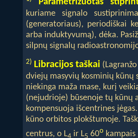
Parametrizuotas stiprin
kuriame signalo sustiprinima
(generatoriaus), periodiškai k
arba induktyvumą), dėka. Pasi
silpnų signalų radioastronomijo
2)
Libracijos taškai
(Lagranžo 
dviejų masyvių kosminių kūnų s
niekinga maža mase, kurį veikia 
(nejudrioje) būsenoje tų kūnų a
kompensuoja išcentrines jėgas. 
kūno orbitos plokštumoje. Tašk
o
centrus, o L
ir L
60
kampais į
4
5