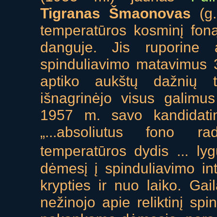
Tigranas Šmaonovas
(g.
temperatūros kosminį foną
danguje. Jis ruporine 
spinduliavimo matavimus 
aptiko aukštų dažnių t
išnagrinėjo visus galimus
1957 m. savo kandidatinė
„...absoliutus fono ra
temperatūros dydis ... ly
dėmesį į spinduliavimo i
krypties ir nuo laiko. Gai
nežinojo apie reliktinį sp