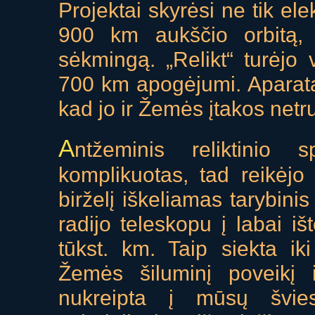
Projektai skyrėsi ne tik el
900 km aukščio orbitą, 
sėkmingą. „Relikt“ turėjo 
700 km apogėjumi. Aparatas
kad jo ir Žemės įtakos net
A
ntžeminis reliktinio s
komplikuotas, tad reikėjo
birželį iškeliamas tarybini
radijo teleskopu į labai i
tūkst. km. Taip siekta i
Žemės šiluminį poveikį ir
nukreipta į mūsų švie