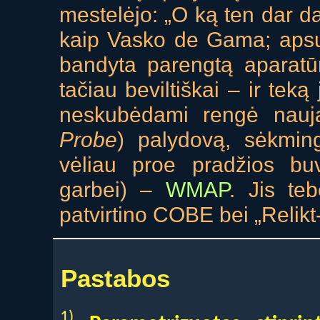
mestelėjo: „O ką ten dar d
kaip Vasko de Gama; apsuk
bandyta parengtą aparatūrą
tačiau beviltiškai – ir teką
neskubėdami rengė nau
Probe
) palydovą, sėkmin
vėliau proe pradžios bu
garbei) –
WMAP
. Jis te
patvirtino COBE bei „Relikt-
Pastabos
1)