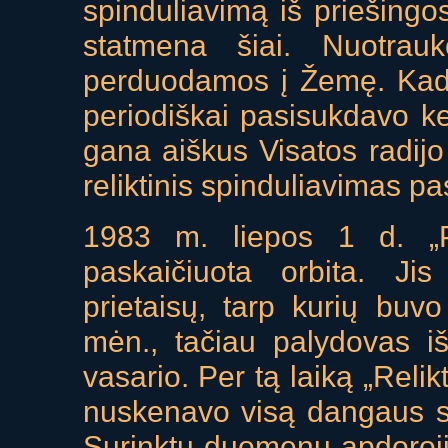
spinduliavimą iš priešingo
statmena šiai. Nuotra
perduodamos į Žemę. Kadang
periodiškai pasisukdavo ke
gana aiškus Visatos radij
reliktinis spinduliavimas pa
1983 m. liepos 1 d. „P
paskaičiuota orbita. Ji
prietaisų, tarp kurių buvo
mėn., tačiau palydovas iš
vasario. Per tą laiką „Reli
nuskenavo visą dangaus sfe
Surinktų duomenų apdoroji