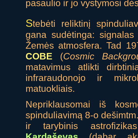
pasaulio ir jo vystymosi dė
S
tebėti reliktinį spindu
gana sudėtinga: signalas s
Žemės atmosfera. Tad 197
COBE
(
Cosmic Backgro
matavimus atlikti dirbti
infraraudonojo ir mikr
matuokliais.
Nepriklausomai iš kosmos
spinduliavimą 8-o dešimtm.
ir tarybinis astrofizi
Kardaševas
(dabar aka