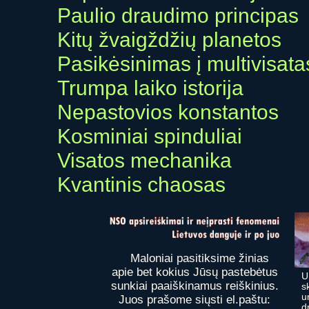
Paulio draudimo principas
Kitų žvaigždžių planetos
Pasikėsinimas į multivisata
Trumpa laiko istorija
Nepastovios konstantos
Kosminiai spinduliai
Visatos mechanika
Kvantinis chaosas
Maloniai pasitiksime žinias
apie bet kokius Jūsų pastebėtus
U
sunkiai paaiškinamus reiškinius.
s
u
Juos prašome siųsti el.paštu:
d