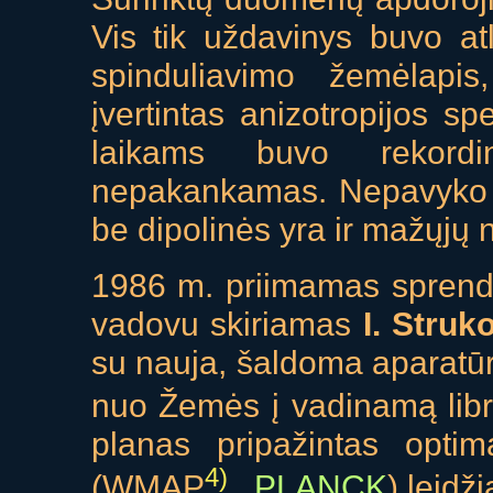
Vis tik uždavinys buvo at
spinduliavimo žemėlapis
įvertintas anizotropijos s
laikams buvo rekordin
nepakankamas. Nepavyko at
be dipolinės yra ir mažųjų
1986 m. priimamas sprendi
vadovu skiriamas
I. Struk
su nauja, šaldoma aparatūr
nuo Žemės į vadinamą libr
planas pripažintas optim
4)
(WMAP
,
PLANCK
) leidž