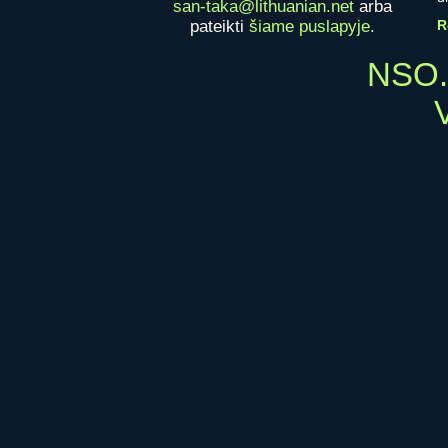
san-taka@lithuanian.net
arba
pateikti
šiame puslapyje
.
R
NSO.
V