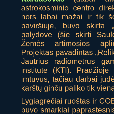
astrokosminio centro direkt
nors labai mažai ir tik 
paviršiuje, buvo skirta 
palydove (šie skirti Sau
Žemės artimosios apli
Projektas pavadintas „Reli
Jautrius radiometrus g
institute (KTI). Pradžioje
imtuvus, tačiau darbai judė
karštų ginčų paliko tik vien
Lygiagrečiai ruoštas ir CO
buvo smarkiai paprastesnis