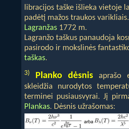
libracijos taške išlieka vietoje
padėtį mažos traukos varikliais
Lagranžas
1772 m.
Lagranžo taškus panaudoja kosmi
pasirodo ir mokslinės fantastik
taškas
.
3)
Planko dėsnis
aprašo el
skleidžia nurodytos temperat
terminei pusiausvyrai. Jį pir
Plankas
. Dėsnis užrašomas: