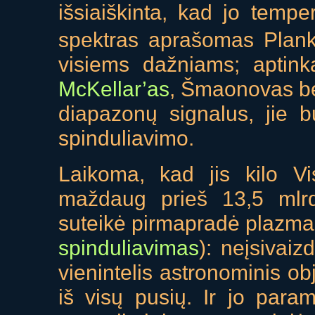
išsiaiškinta, kad jo temp
spektras aprašomas Plan
visiems dažniams; aptink
McKellar’as
, Šmaonovas b
diapazonų signalus, jie bu
spinduliavimo.
Laikoma, kad jis kilo Vi
maždaug prieš 13,5 mlr
suteikė pirmapradė plazma 
spinduliavimas
): neįsivaiz
vienintelis astronominis ob
iš visų pusių. Ir jo para