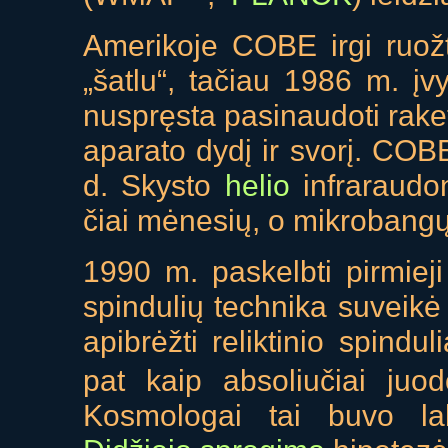
Amerikoje COBE irgi ruožta
„šatlu“, tačiau 1986 m. įv
nuspręsta pasinaudoti raket
aparato dydį ir svorį. COBE
d. Skysto
helio
infraraudo
čiai mėnesių, o mikrobangų
1990 m. paskelbti pirmieji
spindulių technika suveikė 
apibrėžti reliktinio spindu
pat kaip absoliučiai juod
Kosmologai tai buvo la