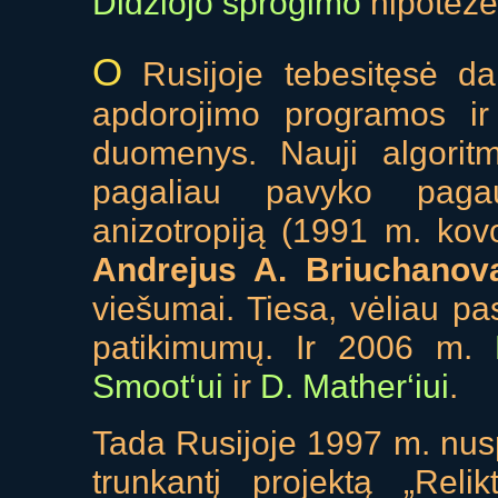
Didžiojo sprogimo
hipotezė
O
Rusijoje tebesitęsė d
apdorojimo programos ir p
duomenys. Nauji algoritm
pagaliau pavyko pagau
anizotropiją (1991 m. kovo
Andrejus A. Briuchanov
viešumai. Tiesa, vėliau pa
patikimumų. Ir 2006 m.
Smoot‘ui
ir
D. Mather‘iui
.
Tada Rusijoje 1997 m. nusp
trunkantį projektą „Reli