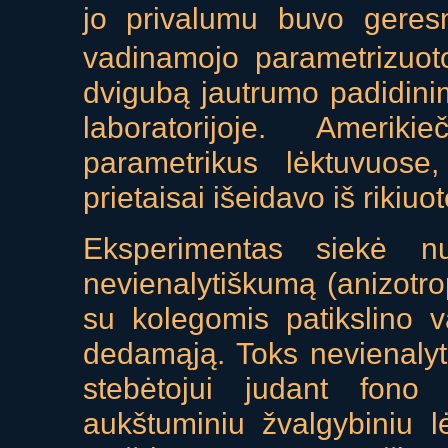
jo privalumu buvo geres
vadinamojo parametrizuoto
dvigubą jautrumo padidinim
laboratorijoje. Ameri
parametrikus lėktuvuose,
prietaisai išeidavo iš rikiuot
Eksperimentas siekė nust
nevienalytiškumą (anizotr
su kolegomis patikslino v
dedamąją. Toks nevienalyt
stebėtojui judant fono 
aukštuminiu žvalgybiniu l