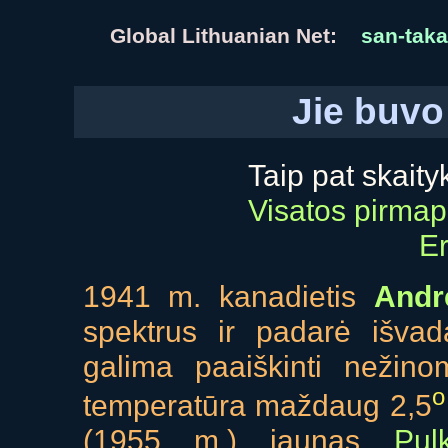
Global Lithuanian Net:
san-taka
Jie buvo 
Taip pat skaity
Visatos pirmapr
Er
1941 m. kanadietis
Andr
spektrus ir padarė išvad
galima paaiškinti nežinom
o
temperatūra maždaug 2,5
(1955 m.) jaunas
Pul