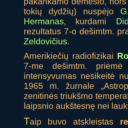
pakankamo dėmesio, nors d
tokių dydžių) nuspėjo
G
Hermanas
, kurdami
Di
rezultatus 7-o dešimtm. pr
Zeldovičius
.
Amerikiečių radiofizikai
Ro
7-me dešimtm. priėmė 
intensyvumas nesikeitė nu
1965 m. žurnale „Astroph
zenitinės triukšmo tempera
laipsnio aukštesnę nei lauk
T
aip buvo atskleistas
r