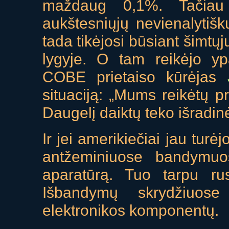
maždaug 0,1%. Tačiau
aukštesniųjų nevienalytiš
tada tikėjosi būsiant šimtųj
lygyje. O tam reikėjo ypa
COBE prietaiso kūrėjas
situaciją: „Mums reikėtų p
Daugelį daiktų teko išradinėt
Ir jei amerikiečiai jau tur
antžeminiuose bandymuos
aparatūrą. Tuo tarpu ru
Išbandymų skrydžiuos
elektronikos komponentų.