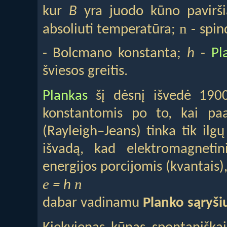
kur
B
yra juodo kūno pavirši
n
absoliuti temperatūra;
- spin
- Bolcmano konstanta;
h
-
Pl
šviesos greitis.
Plankas
šį dėsnį išvedė 1900
konstantomis po to, kai pa
(Rayleigh–Jeans) tinka tik ilg
išvadą, kad elektromagnetin
energijos porcijomis (kvantais),
e
n
= h
dabar vadinamu
Planko sąryši