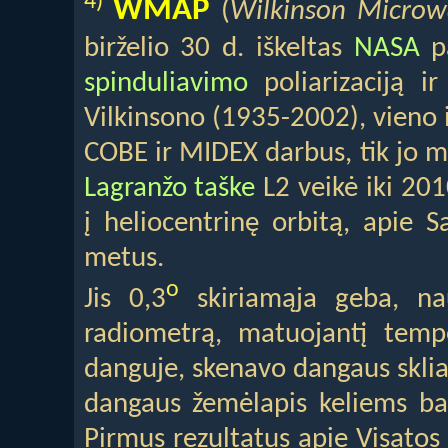
4)
WMAP
(
Wilkinson Microw
birželio 30 d. iškeltas
NASA
pa
spinduliavimo
poliarizaciją i
Vilkinsono (1935-2002), vieno 
COBE ir MIDEX darbus, tik jo m
Lagranžo taške
L2 veikė iki 201
į heliocentrinę orbitą, apie 
metus.
o
Jis 0,3
skiriamąja geba, na
radiometrą, matuojantį temp
danguje, skenavo dangaus skli
dangaus žemėlapis keliems b
Pirmus rezultatus apie Visatos