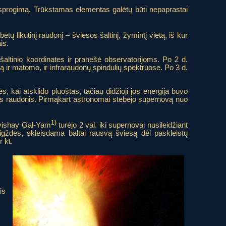
į sprogimą. Trūkstamas elementas galėtų būti nepaprastai
ėtų likutinį raudonį – šviesos šaltinį, žymintį vietą, iš kur
is.
šaltinio koordinates ir pranešė observatorijoms. Po 2 d.
ą ir matomo, ir infraraudonų spindulių spektruose. Po 3 d.
kai atsklido pluoštas, tačiau didžioji jos energija buvo
nis raudonis. Pirmąkart astronomai stebėjo supernovą nuo
1)
Avishay Gal-Yam
turėjo 2 val. iki supernovai nusileidžiant
igždes, skleisdama baltai rausvą šviesą dėl paskleistų
r kt.
is