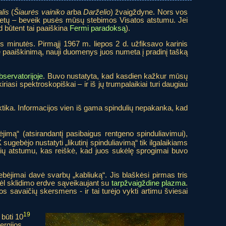
lis
(
Šiaurės vainiko
arba
Darželio
) žvaigždyne. Nors vos
. metų – beveik pusės mūsų stebimos Visatos atstumu. Jei
 būtent tai paaiškina
Fermi paradoksą
).
s minutės. Pirmąjį 1967 m. liepos 2 d. užfiksavo karinis
 paaiškinimą, nauji duomenys juos numeta į pradinį tašką
ervatorijoje
. Buvo nustatyta, kad kasdien kažkur mūsų
riasi spektroskopiškai – ir iš jų trumpalaikiai turi daugiau
ktika. Informacijos vien iš gama spindulių nepakanka, kad
tėjimą“ (atsirandantį pasibaigus rentgeno spinduliavimui),
gebėjo nustatyti „likutinį spinduliavimą“ tik ilgalaikiams
ečių atstumu, kas reiškė, kad juos sukėlę sprogimai buvo
ėjimai davė svarbų „kabliuką“. Jis blaškėsi pirmas tris
 dėl sklidimo erdve sąveikaujant su
tarpžvaigždine plazma
.
sos savaičių skersmens - ir tai turėjo vykti artimu šviesai
19
 būti 10
ergijos,