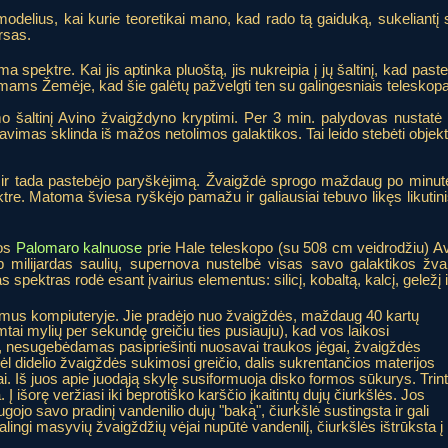
odelius, kai kurie teoretikai mano, kad rado tą gaiduką, sukeliant
rsas.
spektre. Kai jis aptinka pluoštą, jis nukreipia į jų šaltinį, kad pasteb
omams Žemėje, kad šie galėtų pažvelgti ten su galingesniais teleskopa
mo šaltinį Avino žvaigždyno kryptimi. Per 3 min. palydovas nustatė 
vimas sklinda iš mažos netolimos galaktikos. Tai leido stebėti objekt
r tada pastebėjo paryškėjimą. Žvaigždė sprogo maždaug po minutės, 
tre. Matoma šviesa ryškėjo pamažu ir galiausiai tebuvo likęs likuti
jos
Palomaro kalnuose
prie Hale teleskopo (su 508 cm veidrodžiu) 
p milijardas saulių, supernova nustelbė visas savo galaktikos žva
spektras rodė esant įvairius elementus: silicį, kobaltą, kalcį, geležį i
mus kompiuteryje. Jie pradėjo nuo žvaigždės, maždaug 40 kartų
ai mylių per sekundę greičiu ties pusiauju), kad vos laikosi
, nesugebėdamas pasipriešinti nuosavai traukos jėgai, žvaigždės
dėl didelio žvaigždės sukimosi greičio, dalis sukrentančios materijos
i. Iš juos apie juodąją skylę susiformuoja disko formos sūkurys. Trint
a. Į išorę veržiasi iki beprotiško karščio įkaitintų dujų čiurkšlės. Jos
gojo savo pradinį vandenilio dujų "baką", čiurkšlė sustingsta ir gali
lingi masyvių žvaigždžių vėjai nupūtė vandenilį, čiurkšlės ištrūksta į