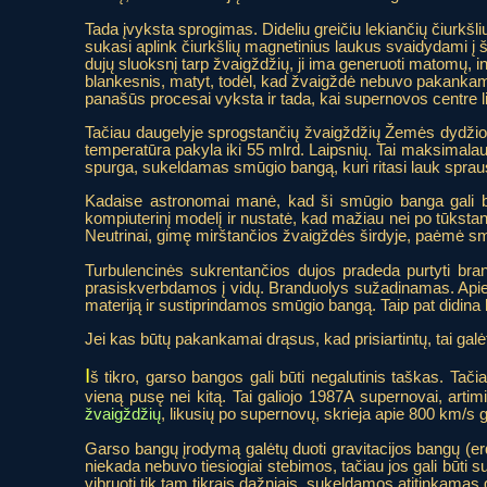
Tada įvyksta sprogimas. Dideliu greičiu lekiančių čiurkšl
sukasi aplink čiurkšlių magnetinius laukus svaidydami į ša
dujų sluoksnį tarp žvaigždžių, ji ima generuoti matomų, 
blankesnis, matyt, todėl, kad žvaigždė nebuvo pakanka
panašūs procesai vyksta ir tada, kai supernovos centre l
Tačiau daugelyje sprogstančių žvaigždžių Žemės dydžio
temperatūra pakyla iki 55 mlrd. Laipsnių. Tai maksima
spurga, sukeldamas smūgio bangą, kuri ritasi lauk sprausd
Kadaise astronomai manė, kad ši smūgio banga gali būt
kompiuterinį modelį ir nustatė, kad mažiau nei po tūkst
Neutrinai, gimę mirštančios žvaigždės širdyje, paėmė smū
Turbulencinės sukrentančios dujos pradeda purtyti brand
prasiskverbdamos į vidų. Branduolys sužadinamas. Apie 0
materiją ir sustiprindamos smūgio bangą. Taip pat didina b
Jei kas būtų pakankamai drąsus, kad prisiartintų, tai gal
I
š tikro, garso bangos gali būti negalutinis taškas. Tač
vieną pusę nei kitą. Tai galiojo 1987A supernovai, artim
žvaigždžių
, likusių po supernovų, skrieja apie 800 km/s g
Garso bangų įrodymą galėtų duoti gravitacijos bangų (erd
niekada nebuvo tiesiogiai stebimos, tačiau jos gali būti 
vibruoti tik tam tikrais dažniais, sukeldamos atitinkamas