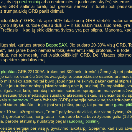
z., dviejų
neutroninių
arba neutroninės ir juodosios skylės) sistemos. Ab
elį GRB šaltiniai turėtų būti gerokai senesni ir turėtų būti pasiski
as trumpalaikių GRB paaiškinimui.
„vaiduokliškų“ GRB. Tik apie 50% lokalizuotų GRB stebėti matomame
mo srityse, kuriose gausu dulkių – ir šis aiškinimas šiuo metu yra po
 Trečiasis – kad jų skleidžiama šviesa yra per silpna. Manoma, kad 
liūpsniai, kuriuos atrado
BeppoSAX
. Jie sudaro 20-30% visų GRB. Tarp
, nes jame buvo nemažai tokių elementų kaip protonai, - ir todėl tok
galbūt, net tolimesnių, nei „vaiduokliškieji“ GRB. Dėl Visatos plėtim
o spektro spinduliavimą.
 pluoštas
GRB 221009A, trukęs net 300 sek., trenkė į Žemę. Jį net pakr
 jo šaltinio, esančiu Strėlės žvaigždyne, pasirodžiusio esančiu artimiau
io milžiniško atstumo tai buvo įspūdingas reiškinys, pakankamai stiprus,
 ir jau turime neblogą įsivaizdavimą apie jų prigimtį. Trumpalaikiai, v
pu ilgalaikiai, kelių minučių trukmės, susidaro sprogstant masyvioms ž
 iš nesusiurbtos medžiagos susidaro akrecinis diskas, išsiunčiantis du sp
 kaip
supernova
. Gama žybsnio (GRB) energija beveik neįsivaizduojama –
dėl siauro pluošto – ir jei jisai yra į mūsų pusę, tai pamatome
gama pliū
per 10 val. užregistravo „Fermi“ palydovo davikliai, dar vieną žybsnį už
 9 d. gerokai vėliau, nei įprasta – kas rodo kokia buvo žybsnio galia (1
ija, parodė atstumą, nustatytą pagal
raudonąjį poslinkį
.
askleistai energijai per visą jų gyvavimo laikotarpį. Spėjama, kad šiuo at