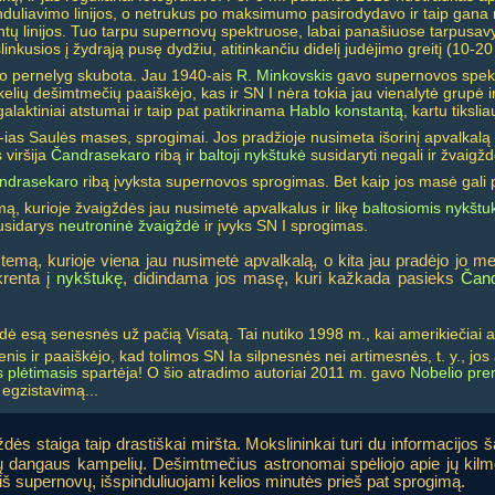
induliavimo linijos, o netrukus po maksimumo pasirodydavo ir taip gana
ntų linijos. Tuo tarpu supernovų spektruose, labai panašiuose tarpusavyje
inkusios į žydrąją pusę dydžiu, atitinkančiu didelį judėjimo greitį (10-20
buvo pernelyg skubota. Jau 1940-ais
R. Minkovskis
gavo supernovos spektrą
elių dešimtmečių paaiškėjo, kas ir SN I nėra tokia jau vienalytė grupė i
alaktiniai atstumai ir taip pat patikrinama
Hablo konstantą
, kartu tiksl
8-ias Saulės mases, sprogimai. Jos pradžioje nusimeta išorinį apvalkalą
 viršija
Čandrasekaro
ribą ir
baltoji nykštukė
susidaryti negali ir žvaigž
ndrasekaro
ribą įvyksta supernovos sprogimas. Bet kaip jos masė gali 
ą, kurioje žvaigždės jau nusimetė apvalkalus ir likę
baltosiomis nykštu
susidarys
neutroninė žvaigždė
ir įvyks SN I sprogimas.
stemą, kurioje viena jau nusimetė apvalkalą, o kita jau pradėjo jo 
krenta į
nykštukę
, didindama jos masę, kuri kažkada pasieks
Čand
dė esą senesnės už pačią Visatą. Tai nutiko 1998 m., kai amerikiečiai as
 ir paaiškėjo, kad tolimos SN Ia silpnesnės nei artimesnės, t. y., jos 
s plėtimasis
spartėja! O šio atradimo autoriai 2011 m. gavo
Nobelio pre
egzistavimą...
ždės staiga taip drastiškai miršta. Mokslininkai turi du informacijos š
imų dangaus kampelių. Dešimtmečius astronomai spėliojo apie jų kil
iš supernovų, išspinduliuojami kelios minutės prieš pat sprogimą.