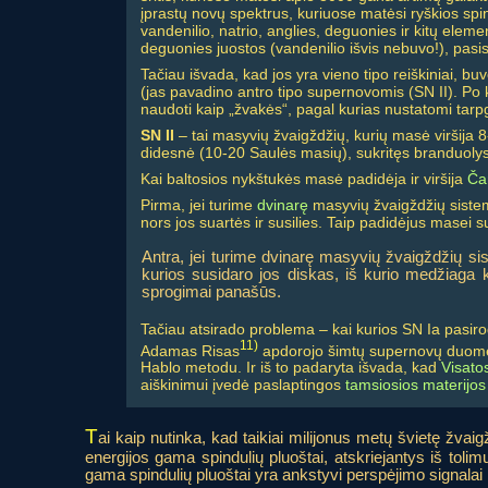
įprastų novų spektrus, kuriuose matėsi ryškios sp
vandenilio, natrio, anglies, deguonies ir kitų eleme
deguonies juostos (vandenilio išvis nebuvo!), pasisl
Tačiau išvada, kad jos yra vieno tipo reiškiniai, 
(jas pavadino antro tipo supernovomis (SN II). Po k
naudoti kaip „žvakės“, pagal kurias nustatomi tarpg
SN II
– tai masyvių žvaigždžių, kurių masė viršija 
didesnė (10-20 Saulės masių), sukritęs branduolys
Kai baltosios nykštukės masė padidėja ir viršija
Ča
Pirma, jei turime
dvinarę
masyvių žvaigždžių sistem
nors jos suartės ir susilies. Taip padidėjus masei 
Antra, jei turime dvinarę masyvių žvaigždžių si
kurios susidaro jos diskas, iš kurio medžiaga 
sprogimai panašūs.
Tačiau atsirado problema – kai kurios SN Ia pasiro
11)
Adamas Risas
apdorojo šimtų supernovų duomenis
Hablo metodu. Ir iš to padaryta išvada, kad
Visato
aiškinimui įvedė paslaptingos
tamsiosios materijos
T
ai kaip nutinka, kad taikiai milijonus metų švietę žvaig
energijos gama spindulių pluoštai, atskriejantys iš tol
gama spindulių pluoštai yra ankstyvi perspėjimo signalai 