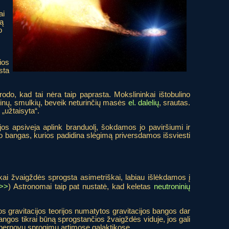
ai
ną
o
ios
sta
o, kad tai nėra taip paprasta. Mokslininkai ištobulino
rinų, smulkių, beveik neturinčių masės
el. dalelių
, srautas.
„užtaisyta“.
jos apsiveja aplink branduolį, šokdamos jo paviršiumi ir
o bangas, kurios padidina slėgimą priversdamos išsviesti
 kai žvaigždės sprogsta asimetriškai, labiau išlėkdamos į
>>
) Astronomai taip pat nustatė, kad keletas
neutroninių
os gravitacijos teorijos numatytos gravitacijos bangos dar
angos tikrai būną sprogstančios žvaigždės viduje, jos gali
 supernovų sprogimų artimose galaktikose.