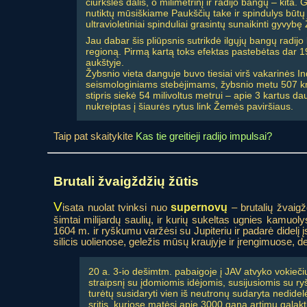
čiurkšlės dalis, o milimetrinį ir radijo bangų – kita.
nutiktų mūsiškiame Paukščių take ir spindulys būtų 
ultravioletiniai spinduliai grasintų sunaikinti gyvyb
Jau dabar šis pliūpsnis sutrikdė ilgųjų bangų radijo
regioną. Pirmą kartą toks efektas pastebėtas dar 19
aukštyje.
Žybsnio vieta danguje buvo tiesiai virš vakarinės In
seismologiniams stebėjimams, žybsnio metu 507 km au
stipris siekė 54 milivoltus metrui – apie 3 kartus d
nukreiptas į šiaurės rytus link Žemės paviršiaus.
Taip pat skaitykite
Kas tie greitieji radijo impulsai?
Brutali žvaigždžių žūtis
V
supernovų
isata nuolat tvinksi nuo
– brutalių žvaig
šimtai milijardų saulių, ir kurių sukeltas ugnies kamuo
1604 m. ir ryškumu varžėsi su Jupiteriu ir padarė didelį 
silicis uolienose, geležis mūsų kraujyje ir įrengimuose, d
20 a. 3-io dešimtm. pabaigoje į JAV atvyko vokie
straipsnį su įdomiomis idėjomis, susijusiomis su ry
turėtų susidaryti vien iš neutronų sudaryta nedide
sritis, kuriose matėsi apie 3000 gana artimų galakt