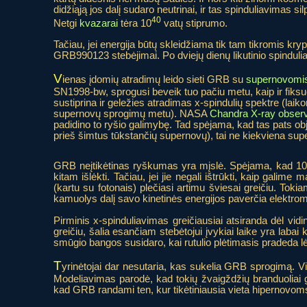
didžiąją jos dalį sudaro neutrinai, ir tas spinduliavima
40
Netgi
kvazarai
tėra 10
vatų stiprumo.
Tačiau, jei energija būtų skleidžiama tik tam tikromis k
GRB990123 stebėjimai. Po dviejų dienų likutinio spinduli
V
ienas įdomių atradimų leido sieti GRB su
supernovomi
SN1998-bw, sprogusi beveik tuo pačiu metu, kaip ir fiksuot
sustiprina ir geležies atradimas x-spindulių spektre (laiko
supernovų sprogimų metu). NASA
Chandra X-ray observ
padidino to ryšio galimybę. Tad spėjama, kad tas pats obje
prieš šimtus tūkstančių supernovų), tai ne kiekviena sup
GRB neįtikėtinas ryškumas yra mįslė. Spėjama, kad 10
kitam išlėkti. Tačiau, jei jie negali ištrūkti, kaip gali
(kartu su fotonais) plečiasi artimu šviesai greičiu. Tokia
kamuolys dalį savo kinetinės energijos paverčia elektro
Pirminis x-spinduliavimas greičiausiai atsiranda dėl vidi
greičiu, šalia esančiam stebėtojui įvykiai laike yra laba
smūgio bangos susidaro, kai rutulio plėtimasis pradeda lėtėt
T
yrinėtojai dar nesutaria, kas sukelia GRB sprogimą. V
Modeliavimas parodė, kad tokių žvaigždžių branduoliai 
kad GRB randami ten, kur tikėtiniausia vieta hipernovoms