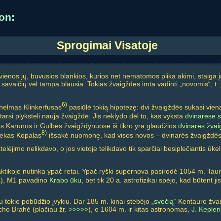
on:
Sprogimai Visatoje
 vienos jų, buvusios blankios, kurios net nematomos plika akimi, staiga 
savaičių vėl tampa blausia. Tokias žvaigždes imta vadinti „novomis“, t
6)
lhelmas Klinkerfusas
pasiūlė tokią hipotezę: dvi žvaigždės sukasi viena
tarsi plyksteli nauja žvaigždė. Jis neklydo dėl to, kas vyksta
dvinarėse 
s Karūnos ir Gulbės žvaigždynuose iš tikro yra glaudžios
dvinarės žva
8)
nekas Kopalas
išsakė nuomonę, kad visos novos – dvinarės žvaigždės
telėjimo nelikdavo, o jos vietoje telikdavo tik sparčiai besiplečiantis ūk
ktikoje nutinka ypač retai. Ypač ryški supernova pasirodė 1054 m. Tauro
4), M1 pavadino
Krabo ūku
, bet tik 20 a. astrofizikai spėjo, kad būtent j
u tokio pobūdžio įvykiu. Dar 185 m. kinai stebėjo „
svečią
“ Kentauro žv
cho Brahė (plačiau žr.
>>>>>
), o 1604 m. ir kitas astronomas,
J. Kepleri