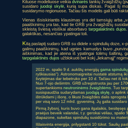
Kituose modeliuose veikia
dvinarės
tankių žvaigždžių (pv
susidaro
juodoji skylė
, kurią supa diskas. Pagal šį mod
susidarymo regionuose. Tačiau šis modelis gali būti rakt
Vienas išsiskiriantis klausimas yra dėl tamsiųjų arba 
paaiškinimų yra tas, kad tie GRB yra žvaigždžių susidary
skleistą šviesą visiškai absorbavo
tarpgalaktinės dujos
.
galaktikas, nesančias ypatingai toli.
K
itą paslaptį sudaro GRB su didele x-spindulių doze, x-p
galimų paaiškinimų, kad ugnies kamuolys buvo „purvinas“
aiškinimas, kad jie ateina iš ypatingai tolimų šaltinių, 
tarpgalaktinės dujos
užblokuoti bet kokį „liekamąjį“ regim
2022 m. spalio 9 d. aukštų energijų
gama spindulių
ryškiausias“). Astronomaigreitai nustatė atstumą iki
švytėjimas dar tebetruko per 10 d. Tačiau net iš tok
Nuo 7-ojo dešimtm. GRB užregistruota jau per 1700 -
supertankioms
neutroninėms žvaigždėms
. Tuo tar
susispaudžia sudarydamas
juodąją skylę
, o aplink
ištrūkdami į išorę, o likusi žvaigždės dalis sprogsta
per visą savo 12 mlrd. gyvenimą. Jų galia susidaro 
Pirmą žybsnį, kuris buvo gana ilgalaikis, besitęsęs 
praėjus beveik valandai, t.y. gerokai vėliau, spalio
diapazone, sukeltas spindulių susidūrimo su mater
Išlaisvinta energija, prilygstanti 10 tūkst. Saulių p