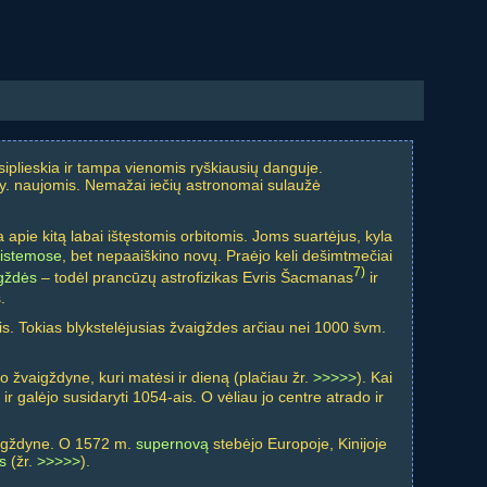
įsiplieskia ir tampa vienomis ryškiausių danguje.
. y. naujomis. Nemažai iečių astronomai sulaužė
 apie kitą labai ištęstomis orbitomis. Joms suartėjus, kyla
sistemose
, bet nepaaiškino novų. Praėjo keli dešimtmečiai
7)
igždės
– todėl prancūzų astrofizikas Evris Šacmanas
ir
.
elis. Tokias blykstelėjusias žvaigždes arčiau nei 1000 švm.
 žvaigždyne, kuri matėsi ir dieną (plačiau žr.
>>>>>
). Kai
is ir galėjo susidaryti 1054-ais. O vėliau jo centre atrado ir
aigždyne. O 1572 m.
supernovą
stebėjo Europoje, Kinijoje
s
(žr.
>>>>>
).