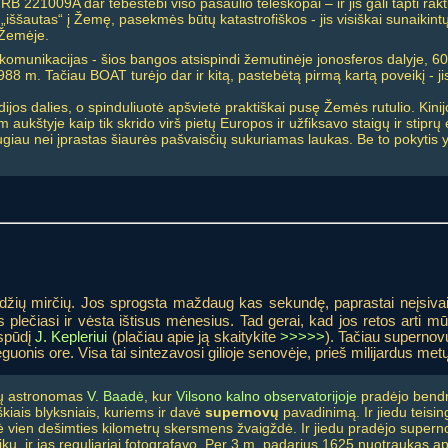
 GRB 221009A dar tebestebi viso pasaulio teleskopai – ir jis gali tapti raktu
„iššautas“ į Žemę, pasekmės būtų katastrofiškos - jis visiškai sunaikin
ę Žemėje.
 komunikacijas - šios bangos atsispindi žemutinėje jonosferos dalyje, 60
88 m. Tačiau BOAT turėjo dar ir kitą, pastebėtą pirmą kartą poveikį - ji
dijos dalies, o spinduliuotė apšvietė praktiškai pusę Žemės rutulio. Kini
kštyje kaip tik skrido virš pietų Europos ir užfiksavo staigų ir stiprų 
augiau nei įprastas šiaurės pašvaisčių sukuriamas laukas. Be to pokytis 
ždžių mirčių. Jos sprogsta maždaug kas sekundę, paprastai neįsiva
lys plečiasi ir vėsta ištisus mėnesius. Tad gerai, kad jos retos art
įspūdį
J. Kepleriui
(plačiau apie ją skaitykite
>>>>>
). Tačiau supernov
eguonis ore. Visa tai sintezavosi gilioje senovėje, prieš milijardus met
čių astronomas
V. Baadė
, kur
Vilsono kalno observatorijoje
pradėjo bendr
škiais blyksniais, kuriems ir davė
supernovų
pavadinimą. Ir jiedu teisi
lė vien dešimties kilometrų skersmens žvaigždė. Ir jiedu pradėjo super
ikų, ir jas reguliariai fotografavo. Per 3 m. padarius 1625 nuotraukas 