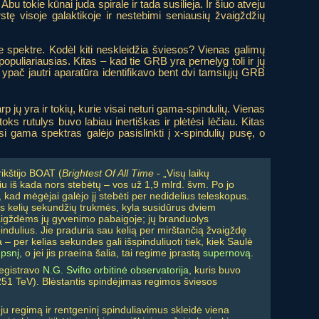
u tokie kūnai juda spirale ir tada susilieja. Ir šiuo atveju
rstę visoje galaktikoje ir nestebimi seniausių žvaigždžių
 spektre. Kodėl kiti neskleidžia šviesos? Vienas galimų
puliariausias. Kitas – kad tie GRB yra pernelyg toli ir jų
ypač jautri aparatūra identifikavo bent dvi tamsiųjų GRB
 jų yra ir tokių, kurie visai neturi gama-spindulių. Vienas
s rutulys buvo labiau inertiškas ir plėtėsi lėčiau. Kitas
osi gama spektras galėjo pasislinkti į x-spindulių pusę, o
ikštijo BOAT (
Brightest Of All Time
- „Visų laikų
siu iš kada nors stebėtų – vos už 1,9 mlrd. švm. Po jo
 kad mėgėjai galėjo jį stebėti per nedidelius teleskopus.
os kelių sekundžių trukmės, kyla susidūrus dviem
vaigždėms jų gyvenimo pabaigoje; jų branduolys
indulius. Jie praduria sau kelią per mirštančią žvaigždę
 per kelias sekundes gali išspinduliuoti tiek, kiek Saulė
psnį
, o jei jis praeina šalia, tai regime įprastą
supernovą
.
registravo
N.G. Svifto orbitinė observatorija
, kuris buvo
8-251 TeV). Blėstantis spindėjimas regimos šviesos
veju regimą ir rentgeninį spinduliavimus skleidė viena