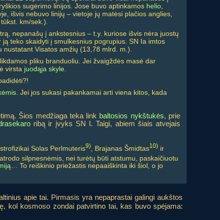
 ryškios sugėrimo linijos. Jose buvo aptinkamos
helio
,
, išvis nebuvo linijų – vietoje jų matėsi plačios anglies,
 tūkst. km/sek.).
, nepanašų į ankstesnius – t.y. kuriose išvis nėra juostų
r ją teko skaidyti į smulkesnius pogrupius. SN Ia imtos
iau nustatant Visatos amžių (13,78 mlrd. m.).
 likdamos pliku branduoliu. Jei žvaigždės masė dar
dė virsta
juodąja skyle
.
padidėti?!
kėmis
. Jei jos sukasi pakankamai arti viena kitos, kada
metimą. Šios medžiaga teka link
baltosios nykštukės
, prie
rasekaro
ribą ir įvyks SN I. Taigi, abiem šiais atvejais
9)
10)
trofizikai Solas Perlmuteris
, Brajanas Šmidtas
ir
atrodo silpnesnėmis, nei turėtų būti atstumu, paskaičiuotu
miją
… To reiškinio priežastis nepaaiškinta iki šiol, o jo
altinius apie tai. Pirmasis yra nepaprastai galingi aukštos
mę, kol kosmoso zondai patvirtino tai, kas buvo spėjama: