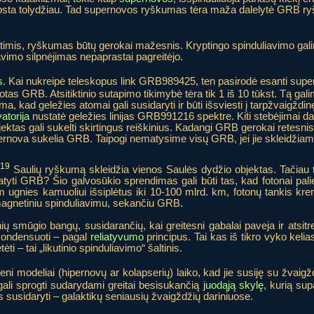
s silpsta tolydžiau. Tad supernovos ryškumas tėra maža dalelytė GRB 
ryptimis, ryškumas būtų gerokai mažesnis. Kryptingo spinduliavimo ga
avimo silpnėjimas nepaprastai pagreitėjo.
s
. Kai nukreipė teleskopus link GRB989425, ten pasirodė esanti sup
as GRB. Atsitiktinio sutapimo tikimybė tėra tik 1 iš 10 tūkst. Tą gali
ma, kad geležies atomai gali susidaryti ir būti išsviesti į tarpžvaigždin
atorija
nustatė geležies linijas GRB991216 spektre. Kiti stebėjimai da
ktas gali sukelti skirtingus reiškinius. Kadangi GRB gerokai retesnis 
ernova sukelia GRB. Taipogi nematysime visų GRB, jei jie skleidžiami
19
Saulių ryškumą skleidžia vienos Saulės dydžio objektas. Tačiau ta
me matyti GRB? Šio galvosūkio sprendimas gali būti tas, kad fotonai p
m ugnies kamuoliui išsiplėtus iki 10-100 mlrd. km, fotonų tankis krenta
magnetiniu spinduliavimu, sekančiu GRB.
nių smūgio bangų, susidarančių, kai greitesni gabalai paveja ir atsitr
i kondensuoti – pagal
reliatyvumo
principus. Tai kas iš tikro vyko kelia
i – tai „likutinio spinduliavimo“ šaltinis.
ieni modeliai (hipernovų ar kolapserių) laiko, kad jie susiję su žva
gali sprogti sudarydami greitai besisukančią
juodąją skylę
, kurią sup
 susidaryti – galaktikų seniausių žvaigždžių dariniuose.