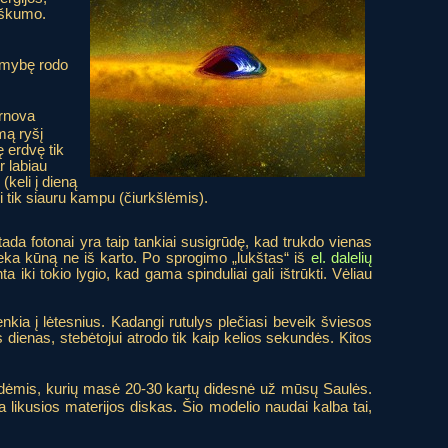
ryškumo.
limybę rodo
ernova
mą ryšį
ę erdvę tik
r labiau
(keli į dieną
 tik siauru kampu (čiurkšlėmis).
da fotonai yra taip tankiai susigrūdę, kad trukdo vienas
alieka kūną ne iš karto. Po sprogimo „lukštas“ iš
el. dalelių
 iki tokio lygio, kad gama spinduliai gali ištrūkti. Vėliau
enkia į lėtesnius. Kadangi rutulys plečiasi beveik šviesos
s dienas, stebėtojui atrodo tik kaip kelios sekundės. Kitos
igždėmis, kurių masė 20-30 kartų didesnė už mūsų Saulės.
a likusios materijos diskas. Šio modelio naudai kalba tai,