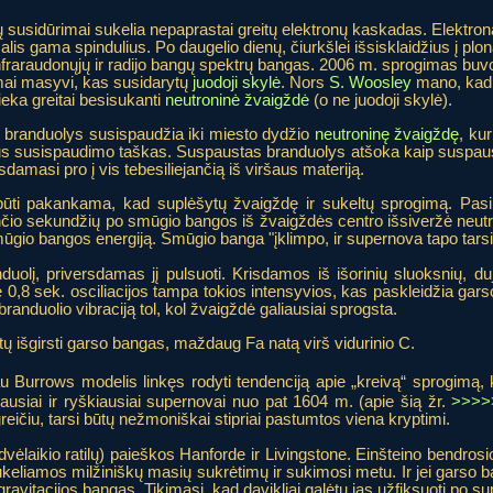
ių susidūrimai sukelia nepaprastai greitų elektronų kaskadas. Elektron
lis gama spindulius. Po daugelio dienų, čiurkšlei išsisklaidžius į plo
infraraudonųjų ir radijo bangų spektrų bangas. 2006 m. sprogimas buv
mai masyvi, kas susidarytų
juodoji skylė
. Nors
S. Woosley
mano, kad
ieka greitai besisukanti
neutroninė žvaigždė
(o ne juodoji skylė).
 branduolys susispaudžia iki miesto dydžio
neutroninę žvaigždę
, kur
laus susispaudimo taškas. Suspaustas branduolys atšoka kaip suspau
amasi pro į vis tebesiliejančią iš viršaus materiją.
i pakankama, kad suplėšytų žvaigždę ir sukeltų sprogimą. Pasirod
ančio sekundžių po smūgio bangos iš žvaigždės centro išsiveržė neut
gio bangos energiją. Smūgio banga "įklimpo, ir supernova tapo tarsi 
uolį, priversdamas jį pulsuoti. Krisdamos iš išorinių sluoksnių, du
,8 sek. osciliacijos tampa tokios intensyvios, kas paskleidžia gars
randuolio vibraciją tol, kol žvaigždė galiausiai sprogsta.
ėtų išgirsti garso bangas, maždaug Fa natą virš vidurinio C.
iau Burrows modelis linkęs rodyti tendenciją apie „kreivą“ sprogimą,
iausiai ir ryškiausiai supernovai nuo pat 1604 m. (apie šią žr.
>>>>
reičiu, tarsi būtų nežmoniškai stipriai pastumtos viena kryptimi.
vėlaikio ratilų) paieškos Hanforde ir Livingstone. Einšteino bendrosi
sukeliamos milžiniškų masių sukrėtimų ir sukimosi metu. Ir jei garso b
 gravitacijos bangas. Tikimasi, kad davikliai galėtų jas užfiksuoti po