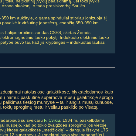
 į tokių neįtikėtinų įvykių paaiškinimą. Jei toks įvykis
tų ozono sluoksnį, o tada prasiskverbę Saulės
-350 km aukštyje, o gama spinduliai stipriau jonizuoja šį
s paveikė ir viršutinę jonosferą, esančią 350-950 km
jos-Italijos orbitinis zondas CSES, skirtas Žemės
elektromagnetinio lauko pokytį. Indukuoto elektrinio lauko
ypatybė buvo tai, kad jis kryptingas – indukuotas laukas
izduojamai nutolusiose galaktikose, blykstelėdamos kaip
i mūsų namų: paskutinė supernova mūsų galaktikoje sprogo
ų palikimas tiesiog mumyse – tai ir anglis mūsų kūnuose,
ų, tokių sprogimų metu ir vėliau pasklido po Visatą.
adarbiauti su šveicaru
F. Cvikiu
, 1934 m. paskelbdami
ngai nuspėjo, kad po tokio žvaigždės sprogimo jos vietoje
novų kitose galaktikose „medžioklę“ – danguje išskyrė 175
aptikta 12 supernovų. Jų spektrai buvo visai nepanašūs į