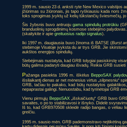
1999 m. sausio 23 d. anksti ryte New Mexico valstijos a
įžiūrimas su žiūronais, jis tapo ryškiausiu kada nors 
toks sprogimas įvyktų už kelių tūkstančių šviesmečių, jo
Šis žybsnis buvo antruoju
gama spindulių protrūkiu
(GRB
branduolinių sprogdinimų kosmose stebėjimo palydovas. K
(skaitykite ir apie
greituosius radijo signalus
).
Iki 1997 m. daugiausia buvo žinoma iš BATSE (
Burst a
stebimoje Visatoje įvyksta du ar trys GRB. Jie skirstomi į 
aukštos energijos spindulių.
Stebėjimais nustatyta, kad GRB tolygiai pasiskirstę visa
būtų galima padaryti daugiau išvadų. Reikia GRB susieti s
P
ažanga pasiekta 1996 m. iškėlus
BeppoSAX palydo
išsilaikantį dienas ar net mėnesius virtus „silpnesniu“ s
GRB, tačiau to pakako, kad būtų nustatytos galaktikos, 
nepaprastai galingi. Nenuostabu, kad tyrinėtojai GRB ėm
Vienu pirmųjų
BeppoSAX
„išskaičiuotų“ GRB buvo GRB97
savaites, o po to stabilizavosi ir išnyko. Didelė svyravim
Iš to, kad GRB970508 skleidė radijo bangas, o vėliau liovė
greičiu.
1995 m. sausio mėn. GRB pademonstravo neįtikėtiną galią.
kartų didesnis nei mūsų Saulės. Ir nors kiti žinomi kosm