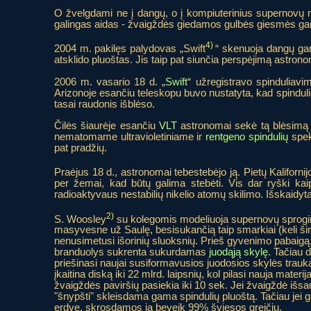
O žvelgdami ne į dangų, o į kompiuterinius supernovų m
galingas aidas - žvaigždės giedamos gulbės giesmės ga
4)
2004 m. pakilęs palydovas „Swift
“ skenuoja dangų gama 
atsklido pluoštas. Jis taip pat siunčia perspėjimą astron
2006 m. vasario 18 d. „
Swift
“ užregistravo spinduliavi
Arizonoje esančiu teleskopu buvo nustatyta, kad spindulia
tasai raudonis išblėso.
Čilės šiaurėje esančiu
VLT
astronomai sekė tą blėsimą i
nematomame ultravioletiniame ir
rentgeno spindulių
spek
pat pradžių.
Praėjus 18 d., astronomai tebestebėjo ją. Pietų Kaliforni
per žemai, kad būtų galima stebėti. Vis dar ryški kai
radioaktyvaus nestabilių nikelio atomų skilimo. Išskaidytas 
2)
S. Woosley
su kolegomis modeliuoja supernovų sprogi
masyvesne už Saulę, besisukančią taip smarkiai (keli šimt
nenusimetusi išorinių sluoksnių. Prieš gyvenimo pabaigą
branduolys sukrenta sukurdamas
juodąją skylę
. Tačiau 
priešinasi naujai susiformavusios juodosios skylės trauka
įkaitina diską iki 22 mlrd. laipsnių, kol pilasi nauja materij
žvaigždės paviršių pasiekia iki 10 sek. Jei žvaigždė išsau
"šnypšti" skleisdama gama spindulių pluoštą. Tačiau jei ga
erdvę, skrosdamos ją beveik 99% šviesos greičiu.