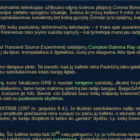
utomatinis teleskopas užfiksavo silpną šviesos pliūpsnį
Corona Borea
žmonijos stebėtu sprogimu Visatoje. Šviesa iki mūsų keliavo 9 mlrd
 spinduliavimas sunaikintų bet kokią gyvybę Žemėje (yra spėjimų, kad
) kelių paskutinių dešimtmečių laikotarpiu – ir truko apie pusantro
iekvienas toks įvykis sukelia sąmyšį – kai tyrinėtojai mano jau radę
nd Transient Source Experiment
) stebėjimų
Compton Gamma Ray obs
du tipus: trumpalaikius ir ilgalaikius, kurių yra dauguma. Abu tipai ski
me dangaus plote. Tai parodo, kad jų šaltinis nėra Paukščių tako gala
u spinduliavimais kitais bangų ilgiais.
vą
, kuris lokalizavo GRB ir nustatė
rentgeno
spindulių „likutinį švy
pinduliavimu, tame tarpe matomą spektrą bei radijo bangas. BeppoSAX su
kuriuose jie kilo. Beveik visi šaltiniai buvo kelių milijardų šviesm
ė sieti su
juodosiomis skylėmis
.
0508 (1997 m. gegužės 8 d.). Jo likutinio spinduliavimo radijo steb
ų amplitudė greičiausiai nėra susijusi su pačiu jų šaltiniu, o atsirado
si, jis turėjo išsiplėsti iš taško iki „geroko“ dydžio, t.y. kelių švie
45
 Šis šaltinis turėjo būti 10
vatų galingumo, t.y. jo ryškumas turėjo
oso kataklizmai, tokie kaip
supernovos
, išspinduliuoja panašų kiekį en