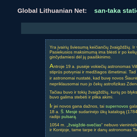
Global Lithuanian Net:
san-taka stati
Yra įvairių šviesumą keičiančių žvaigždžių. Ir
Pasiekusios maksimumą ima blėsti ir po kelių 
ginčydamiesi dėl jų paaiškinimo.
A
ntroje 19 a. pusėje vokiečių astronomas Vi
stiprūs potvyniai ir medžiagos išmetimai. Tad 
ir astronomai nustatė, kad buvę novos Šiaurė
nepriklausomai nuo jo čekų astrofizikas Zde
Tačiau buvo ir tokių žvaigždžių, kurių po blyks
buvo galima stebėti ir plika akimi.
I
r jei novos gana dažnos, tai
supernovos
gala
18 a.
Š. Mesjė
sudarinėjo ūkų katalogą (178
radijo
pulsarą
.
1054 m. „
žvaigždė-svečias
“ nebuvo vieninteli
ir Korėjoje, tame tarpe ir danų astronomas Ti