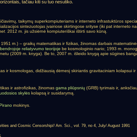
orizontais, tačiau kiti su tuo nesutiko.
kaičiavimų, taikymų superkompiuteriams ir interneto infrastuktūros specia
alizacijos sintezuotojas įvairiose skirtingose srityse (iki pat interneto
et
. 2012 m. jis užsiėmė kompiuteriškai ištirti savo kūną.
. 1951 m.) – graikų matematikas ir fizikas, žinomas darbais matematinės f
bendrojoje reliatyvumo teorijoje
be kosmologinio nario; 1993 m. monografi
jos metu (2009 m. knyga). Be to, 2007 m. išleido knygą apie sūgines ba
zikas ir kosmologas, didžiausią dėmesį skiriantis gravitaciniam kolapsu
tikas ir astrofizikas, žinomas
gama pliūpsnių
(GRB) tyrimais ir, anksčiau
juodosios skylės
kolapsą ir susidarymą.
Pirano
mokinys.
rities and Cosmic Censorship// Am. Sci., vol. 79, no 4, July/ August 1991
5