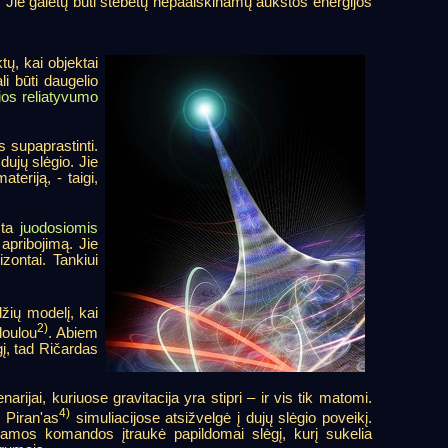
rę. Jie galėtų būti stebėtų nepaaiškinamų aukštos energijos
ų, kai objektai
li būti daugelio
ios reliatyvumo
s supaprastinti.
dujų slėgio. Jie
teriją, - taigi,
rsta
juodosiomis
apribojimą. Jie
zontai. Tankiui
žių modelį, kai
2)
doulou
. Abiem
gį, tad Ričardas
ijai, kuriuose gravitacija yra stipri – ir vis tik matomi.
4)
. Piran'as
simuliacijose atsižvelgė į dujų slėgio poveikį.
jamos komandos įtraukė papildomai slėgį, kurį sukelia