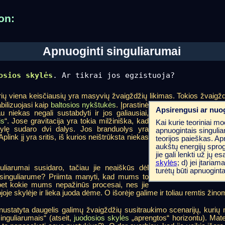
on:
Apnuoginti singuliarumai
osios skylės
. Ar tikrai jos egzistuoja?
urių viena keisčiausių yra masyvių žvaigždžių likimas. Tokios žvaigžd
bilizuojasi kaip
baltosios nykštukės
. Įprastinė
Apsirengusi ar nuo
niekas negali sustabdyti ir jos galiausiai,
is
“. Jose gravitacija yra tokia milžiniška, kad
Kai kurie teoriniai mo
skylę sudaro dvi dalys. Jos branduolys yra
apnuogintais singulia
link jį yra sritis, iš kurios neištrūksta niekas
teorijos paieškas. Ap
aukštų energijų sprog
jie gali lenkti už jų 
skylės
; d) jei įtariam
uliarumai susidaro, tačiau jie neaiškūs dėl
turėtų būti apnuogint
ja singuliarume? Priimta manyti, kad mums to
 bet kokie mums nepažinūs procesai, nes jie
joje skylėje ir lieka juoda dėme. O išorėje galime ir toliau remtis žino
o nustatyta daugelis galimų žvaigždžių susitraukimo scenarijų, kuri
inguliarumais“ (atseit,
juodosios skylės
„aprengtos“ horizontu). Materi