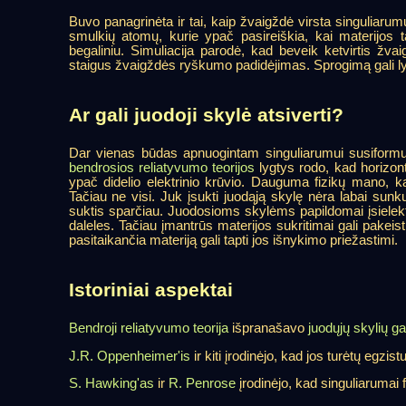
Buvo panagrinėta ir tai, kaip žvaigždė virsta singuliarumu,
smulkių atomų, kurie ypač pasireiškia, kai materijos 
begaliniu. Simuliacija parodė, kad beveik ketvirtis žva
staigus žvaigždės ryškumo padidėjimas. Sprogimą gali lydė
Ar gali juodoji skylė atsiverti?
Dar vienas būdas apnuogintam singuliarumui susiformuo
bendrosios reliatyvumo teorijos
lygtys rodo, kad horizonta
ypač didelio elektrinio krūvio. Dauguma fizikų mano, kad
Tačiau ne visi. Juk įsukti juodąją skylę nėra labai sun
suktis sparčiau. Juodosioms skylėms papildomai įsielektri
daleles. Tačiau įmantrūs materijos sukritimai gali pakeist
pasitaikančia materiją gali tapti jos išnykimo priežastimi.
Istoriniai aspektai
Bendroji reliatyvumo teorija
išpranašavo
juodųjų skylių g
J.R. Oppenheimer'is
ir kiti įrodinėjo, kad jos turėtų egzistu
S. Hawking'as
ir
R. Penrose
įrodinėjo, kad singuliarumai 