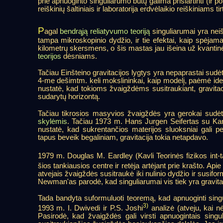
prie apnuoginto singuliarumo būtų galima prisiartinti (ir 
reiškinių šaltiniais ir laboratorija erdvėlaikio reiškiniams tirt
P
agal
bendrąją reliatyvumo teoriją
singuliarumai yra nei
tampa mikroskopinio dydžio, ir tie efektai, kaip spėjama, i
kilometrų skersmens, o šis mastas jau išeina už kvantinė
teorijos
dėsniams.
Tačiau Einšteino gravitacijos lygtys yra nepaprastai sudėti
4-me dešimtm. keli mokslininkai, kaip modelį, paėmė ideal
nustatė, kad tokioms žvaigždėms susitraukiant, gravitacij
sudarytų horizontą.
Tačiau tikrosios masyvios žvaigždės yra gerokai sudėt
skylėmis
. Tačiau 1973 m. Hans Jurgen Seifertas su Kar
nustatė, kad sukrentančios materijos sluoksniai gali pe
tapus beveik begaliniam, gravitacija tokia netapdavo.
1979 m. Douglas M. Eardley (Kavli Teorinės fizikos int-t
šios tankiausios centre ir retėja artėjant prie krašto. Ap
atvejais žvaigždės susitraukė iki nulinio dydžio ir susifo
Newman'as parodė, kad singuliarumai vis tiek yra gravitac
Tada bandyta suformuluoti teoremą, kad apnuoginti singuli
3)
1993 m. I. Dwivedi ir P.S. Joshi
analizė (atveju, kai n
Pasirodė, kad žvaigždės gali virsti apnuogintais sin