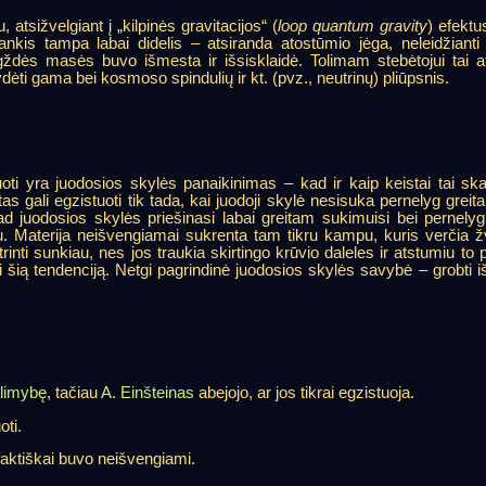
 atsižvelgiant į „kilpinės gravitacijos“ (
loop quantum gravity
) efektu
tankis tampa labai didelis – atsiranda atostūmio jėga,
neleidžianti 
igždės masės buvo išmesta ir išsisklaidė. Tolimam stebėtojui tai a
ti gama bei kosmoso spindulių ir kt. (pvz., neutrinų) pliūpsnis.
ti yra juodosios skylės panaikinimas – kad ir kaip keistai tai s
s gali egzistuoti tik tada, kai juodoji skylė nesisuka pernelyg greita
 juodosios skylės priešinasi labai greitam sukimuisi bei pernelyg įs
ku. Materija neišvengiamai sukrenta tam tikru kampu, kuris verčia ž
nti sunkiau, nes jos traukia skirtingo krūvio daleles ir atstumiu to 
i šią tendenciją. Netgi pagrindinė juodosios skylės savybė – grobti i
alimybę
, tačiau
A. Einšteinas
abejojo, ar jos tikrai egzistuoja.
oti.
faktiškai buvo neišvengiami.