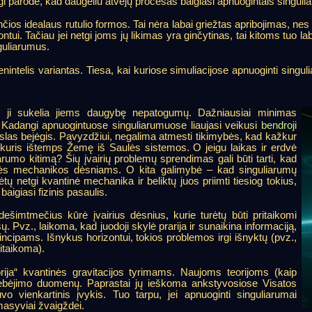
i parodė, kad daugeliu atvejų procesas baigiasi apnuogintais singuli
 idealaus rutulio formos. Tai nėra labai griežtas apribojimas, nes re
ui. Tačiau jei netgi joms jų likimas yra ginčytinas, tai kitoms tuo lab
guliarumus.
ienintelis variantas. Tiesa, kai kuriose simuliacijose apnuoginti singul
 nes ji sukelia jiems daugybę nepatogumų. Dažniausiai minimas
. Kadangi apnuogintuose singuliarumuose liaujasi veikusi
bendroji
okslas bejėgis. Pavyzdžiui, negalima atmesti tikimybės, kad kažkur
, kuris ištemps Žemę iš Saulės sistemos. O jeigu laikas ir erdvė
iarumo kitimą? Šių įvairių problemų sprendimas gali būti tarti, kad
inės mechanikos dėsniams. O kita galimybė – kad singuliarumų
lėtų netgi kvantinė mechanika ir beliktų juos priimti tiesiog tokius,
 baigiasi fizinis pasaulis.
dešimtmečius kūrė įvairius dėsnius, kurie turėtų būti pritaikomi
 Pvz., laikoma, kad juodoji skylė prarija ir sunaikina informaciją,
ncipams. Išnykus horizontui, tokios problemos irgi išnyktų (pvz.,
itaikoma).
orija“ kvantinės gravitacijos tyrimams. Naujoms teorijoms (kaip
 stebėjimo duomenų. Paprastai jų ieškoma ankstyvosiose Visatos
o vienkartinis įvykis. Tuo tarpu, jei apnuoginti singuliarumai
masyviai žvaigždei.