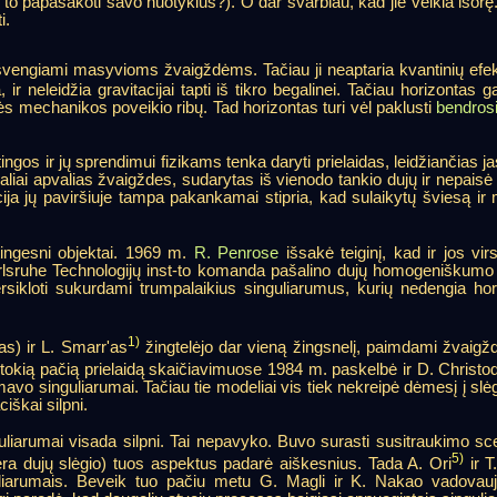
po to papasakoti savo nuotykius?). O dar svarbiau, kad jie veikia išo
i.
švengiami masyvioms žvaigždėms. Tačiau ji neaptaria kvantinių efekt
r neleidžia gravitacijai tapti iš tikro begalinei. Tačiau horizontas ga
s mechanikos poveikio ribų. Tad horizontas turi vėl paklusti
bendros
ngos ir jų sprendimui fizikams tenka daryti prielaidas, leidžiančias ja
iai apvalias žvaigždes, sudarytas iš vienodo tankio dujų ir nepaisė 
a jų paviršiuje tampa pakankamai stipria, kad sulaikytų šviesą ir ma
ingesni objektai. 1969 m.
R. Penrose
išsakė teiginį, kad ir jos vi
lsruhe Technologijų inst-to komanda pašalino dujų homogeniškumo 
rsikloti sukurdami trumpalaikius singuliarumus, kurių nedengia hori
1)
as) ir L. Smarr'as
žingtelėjo dar vieną žingsnelį, paimdami žvaigžd
ie tokią pačią prielaidą skaičiavimuose 1984 m. paskelbė ir D. Christo
rmavo singuliarumai. Tačiau tie modeliai vis tiek nekreipė dėmesį į slė
iškai silpni.
arumai visada silpni. Tai nepavyko. Buvo surasti susitraukimo scenar
5)
ėra dujų slėgio) tuos aspektus padarė aiškesnius. Tada A. Ori
ir T
guliarumais. Beveik tuo pačiu metu G. Magli ir K. Nakao vadovau