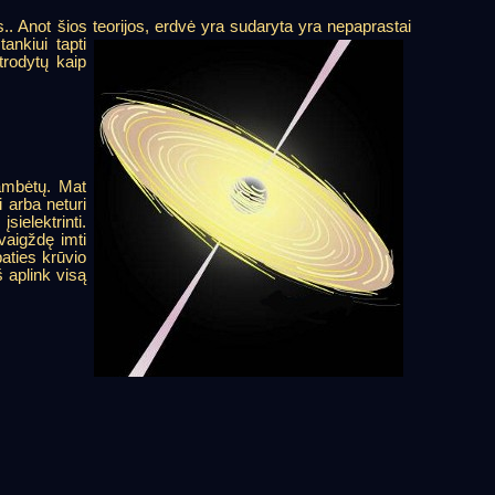
s.. Anot šios teorijos, erdvė yra sudaryta yra nepaprastai
tankiui tapti
trodytų kaip
kambėtų. Mat
i arba neturi
ielektrinti.
vaigždę imti
paties krūvio
š aplink visą