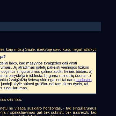
ės kaip mūsų Saulė, išeikvoję savo kurą, negali atlaikyti
ga?
deliai laiko, kad masyvios žvaigždės gali virsti
rumais. Jų atradimas galėtų pakeisti vieningos fizikos
nuogintus singuliarumus galima aptikti keliais būdais: a)
imai paryškėja ir išblėsta; b) gama spindulių šuorai; c)
esančių žvaigždžių šviesą skirtingai nei tai daro
juodosios
a juodoji skylė sukasi greičiau nei tam tikras dydis, tai
as singuliarumas.
mais dėsniais.
ų metu ne visada susidaro horizontas, - tad singuliarumus
ja ir spinduliavimas gali tiek sukristi, tiek išsiveržti. Tad