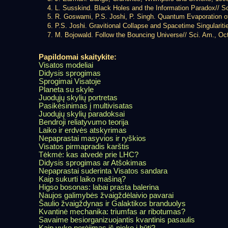
L. Susskind. Black Holes and the Information Paradox// Sc
R. Goswami, P.S. Joshi, P. Singh. Quantum Evaporation of a
P.S. Joshi. Gravitional Collapse and Spacetime Singulariti
M. Bojowald. Follow the Bouncing Universe// Sci. Am., Oc
Papildomai skaitykite:
Visatos modeliai
Didysis sprogimas
Sprogimai Visatoje
Planeta su skyle
Juodųjų skylių portretas
Pasikėsinimas į multivisatas
Juodųjų skylių paradoksai
Bendroji reliatyvumo teorija
Laiko ir erdvės atskyrimas
Nepaprastai masyvios ir ryškios
Visatos pirmapradis karštis
Tėkmė: kas atvedė prie LHC?
Didysis sprogimas ar Atšokimas
Nepaprastai suderinta Visatos sandara
Kaip sukurti laiko mašiną?
Higso bosonas: labai prasta balerina
Naujos galimybės žvaigždėlaivio pavarai
Šaulio žvaigždynas ir Galaktikos branduolys
Kvantinė mechanika: triumfas ar ribotumas?
Savaime besiorganizuojantis kvantinis pasaulis
Kaip vyko perėjimas iš nieko į būtį?