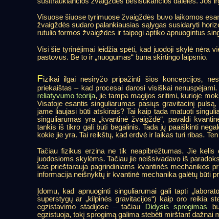
susitraukiančios žvaigždės besisukančios dalelės. Jos irg
Visuose šiuose tyrimuose žvaigždės buvo laikomos esančios
žvaigždės sudaro palankiausias sąlygas susidaryti horizont
rutulio formos žvaigždes ir taipogi aptiko apnuogintus sin
Visi šie tyrinėjimai leidžia spėti, kad juodoji skylė nėra v
pastovūs. Be to ir „nuogumas“ būna skirtingo laipsnio.
F
izikai ilgai nesiryžo pripažinti šios koncepcijos,
priekaištas – kad procesai darosi visiškai nenuspėjami
reliatyvumo teorija
, jie tampa magijos sritimi, kurioje m
Visatoje esantis singuliarumas pasiųs gravitacinį pulsą
jame liaujasi būti atskirais? Tai kaip tada matuoti singul
singuliarumas yra „kvantinė žvaigždė“, pavaldi kvant
tankis iš tikro gali būti begalinis. Tada jų paaiškinti nega
kokie jie yra. Tai reikštų, kad erdvė ir laikas turi ribas. Ten
Tačiau fizikus erzina ne tik neapibrėžtumas. Jie kelis 
juodosioms skylėms. Tačiau jie neišsivadavo iš paradoksų.
kas prieštarauja pagrindiniams kvantinės mechanikos pri
informacija neišnyktų ir kvantinė mechanika galėtų būti pr
Įdomu, kad apnuoginti singuliarumai gali tapti „laborat
superstygų ar „kilpinės gravitacijos“) kaip oro reikia
egzistavimo stadijose – tačiau
Didysis sprogimas
buv
egzistuoja, tokį sprogimą galima stebėti mirštant dažnai 