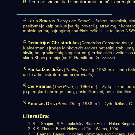
R. Penrose
tvirtino, kad singuliarumai turi būti „aprengti“ h
1)
Laris Smaras
(
Larry Lee Smarr
) – fizikas, mokslinių s
pasižymėjo kaip puikus įvairių inovacijų, atradimų ir komerci
mokslo tyrimų sujungimą sparčiais ryšiais – ir tai tapo
NSFn
2)
Demetrijus Christodulas
(
Demetrios Christodoulou
, g
Klainerman‘u įrodęs Minkovskio erdvės netiesinį stabilumą
skylių
bei gravitacinių singuliarumų) erdvėlaikio evoliuci
skirta Shaw premija (su R. Hamiltonu; žr.
>>>>>
).
3)
Pankadžas Jošis
(
Pankaj Joshi
, g. 1953 m.) – indų fi
un-to administratorumiumi (
provostu
).
4)
Cvi Piranas
(
Tsvi Piran
, g. 1956 m.) – žydų fizikas teore
jis pirmąkart parengė kodą, paskaičiuojantį besisukančios
5)
Amosas Oris
(
Amos Ori
, g. 1956 m.) – žydų fizikas,
C. 
Literatūra:
S.L. Shapiro, S.A. Teukolsky. Black Holes, Naked Singulia
K.S. Thorne. Black Holes and Time Warps, 1994
J. Earman. Bangs, Crunches, Whimpers and Shrieks, 199