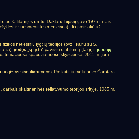
listas Kalifornijos un-te. Daktaro laipsnį gavo 1975 m. Jis
 naršyklės ir suasmenintos medicinos). Jis pasisakė už
izikos netiesinių lygčių teorijos (pvz., kartu su S.
ja), įrodęs „spąstų“ paviršių stabilumą (taigi, ir
juodųjų
ngas trimačiuose spaudžiamuose skysčiuose. 2011 m. jam
i ir nuogiems singuliarumams. Paskutiniu metu buvo Čarotaro
, darbais skaitmeninės reliatyvumo teorijos srityje. 1985 m.