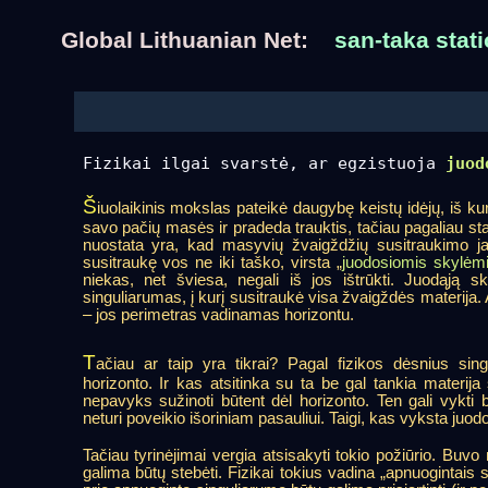
Global Lithuanian Net:
san-taka stati
Fizikai ilgai svarstė, ar egzistuoja
juod
Š
iuolaikinis mokslas pateikė daugybę keistų idėjų, iš k
savo pačių masės ir pradeda trauktis,
tačiau pagaliau sta
nuostata yra, kad masyvių žvaigždžių susitraukimo jau 
susitraukę vos ne iki taško, virsta „
juodosiomis skylėm
niekas, net šviesa, negali iš jos ištrūkti. Juodąją 
singuliarumas, į kurį susitraukė visa žvaigždės materija. Ap
– jos perimetras vadinamas horizontu.
T
ačiau ar taip yra tikrai? Pagal fizikos dėsnius sing
horizonto. Ir kas atsitinka su ta be gal tankia materi
nepavyks sužinoti būtent dėl horizonto. Ten gali vykti
neturi poveikio išoriniam pasauliui. Taigi, kas vyksta juodo
Tačiau tyrinėjimai vergia atsisakyti tokio požiūrio. Buv
galima būtų stebėti. Fizikai tokius vadina „apnuogintais s