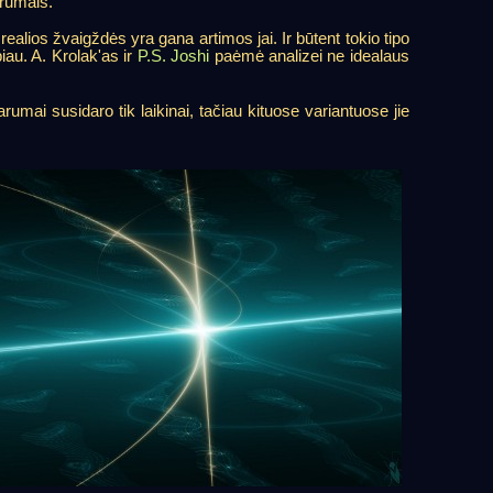
arumais.
alios žvaigždės yra gana artimos jai. Ir būtent tokio tipo
iau. A. Krolak'as ir
P.S. Joshi
paėmė analizei ne idealaus
iarumai susidaro tik laikinai, tačiau kituose variantuose jie