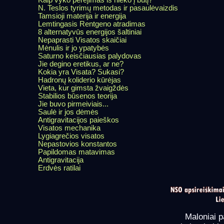
N. Teslos tyrimų metodas ir pasaulėvaizdis
Tamsioji materija ir energija
Lemtingasis Rentgeno atradimas
8 alternatyvūs energijos šaltiniai
Nepaprasti Visatos skaičiai
Mėnulis ir jo ypatybės
Saturno keisčiausias palydovas
Jie degino eretikus, ar ne?
Kokia yra Visata? Sukasi?
Hadronų koliderio kūrėjas
Vieta, kur gimsta žvaigždės
Stabilios būsenos teorija
Jie buvo pirmeiviais...
Saulė ir jos dėmės
Antigravitacijos paieškos
Visatos mechanika
Lygiagrečios visatos
Nepastovios konstantos
Papildomas matavimas
Antigravitacija
Erdvės ratilai
Maloniai p