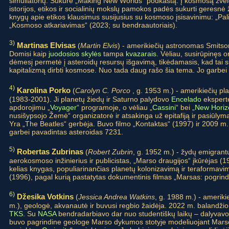
simuliatorių. Sukūrė „Making New Worlds“ podkastą. Į kosmosą žvel
istorijos, etikos ir socialinių mokslų pamokos padės sukurti geresn
knygų apie etikos klausimus susijusius su kosmoso įsisavinimu: „Pal
„Kosmoso atkariavimas“ (2023; su bendraautoriais).
3)
Martinas Elvisas
(
Martin Elvis
) - amerikiečių astronomas Smitsoni
Domisi kaip
juodosios skylės
tampa
kvazarais
. Vėliau, susirūpinęs o
dėmesį permetė į asteroidų resursų išgavimą, tikėdamasis, kad tai su
kapitalizmą dirbti kosmose. Nuo tada daug rašo šia tema. Jo garbei
4)
Karolina Porko
(
Carolyn C. Porco
, g. 1953 m.) - amerikiečių pl
(1983-2001). Ji planetų žiedų ir Saturno palydovo
Encelado
ekspertė
apdorojimu „
Voyager
“ programoje, o vėliau „
Cassini
“ bei „
New Horiz
nusišypsojo Žemė“ organizatorė ir atsakinga už epitafiją ir pasiūlymą
Yra „The Beatles“ gerbėja. Buvo filmo „Kontaktas“ (1997) ir 2009 m. 
garbei pavadintas asteroidas 7231.
5)
Robertas Zubrinas
(
Robert Zubrin
, g. 1952 m.) - žydų emigrantų
aerokosmoso inžinierius ir publicistas, „Marso draugijos“ įkūrėjas (
kelias knygas, populiarinančias planetų kolonizavimą ir teraformavim
(1996), pagal kurią pastatytas dokumentinis filmas „Marsas: pogrind
6)
Džesika Votkins
(
Jessica Andrea Watkins
, g. 1988 m.) - amerik
m.), geologė, akvanautė ir buvusi regbio žaidėja. 2022 m. balandžio 2
TKS
. Su
NASA
bendradarbiavo dar nuo studentiškų laikų – dalyvavo
buvo pagrindine geologe Marso dykumos stotyje modeliuojant Mar