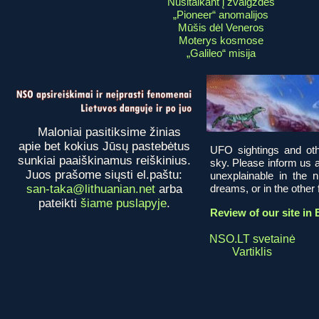
Nusitaikant į žvaigždes
„Pioneer“ anomalijos
Mūšis dėl Veneros
Moterys kosmose
„Galileo“ misija
Maloniai pasitiksime žinias
apie bet kokius Jūsų pastebėtus
UFO sightings and oth
sunkiai paaiškinamus reiškinius.
sky. Please inform us a
Juos prašome siųsti el.paštu:
unexplainable in the 
san-taka@lithuanian.net
arba
dreams, or in the other fi
pateikti
šiame puslapyje
.
Review of our site in 
NSO.LT svetainė
Vartiklis