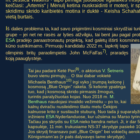
keičiasi: „Artemis“ į Mėnulį ketina nuskraidinti ir moterį, ir sp
skridimu skrido karibietės motina ir duktė - Keisha Schahaf
vietą burtais.
I
š dalies problema ta, kad savo prigimtimi kosminiai skrydžiai tur
grupe – jei net ne rasės ar lyties atžvilgiu, tai bent jau pagal pr
ESA
pradėjo paraastronautų projektą, kad galėtų ištirti kosminė
kūno sutrikimams. Pirmuoju
kandidatu 2022 m. lapkritį tapo
7)
olimpinis britų paraolimpietis John McFall’as
, praradęs
koją paauglystėje.
9)
Tai jau padarė Ketė Peri
, o aktorius
V. Šetneris
buvo vienu pirmųjų… O štai dabar vokietė
10)
Michaela Benthaus
irgi vyko į trumpą kelionę į
kosmosą „Blue Origin“ raketa. Ši kelionė ypatinga
tuo, kad į kosmosą skrido pirmasis žmogus,
turintis paralyžiuotas kojas. Nuo 2018 m.
M.
Benthaus
naudojasi invalido vežimėliu – po to, kai
kalnų dviračiu nusileidimo šlaitu metu Čekijos
kalnuose krito ir susilaužė stuburą. Nuo tada ji suparalyž
inžiniere
ESA
Nyderlanduose, kur užsiima su Marso tyrin
Tačiau jos skrydis su
ESA
nieko bendra neturi. Ji, ir dar
kapsulėje, 11 min. trukusiame NS-37 skrydyje pasiekė 106
Jos skrydį finansavo pati „Blue Origin“ bei vokiečių aer
Königsmann’as (ir pats dalyvavęs tame skrydyje).