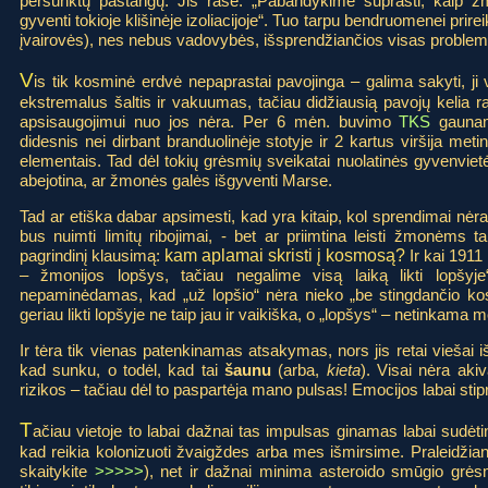
persunktų pastangų. Jis rašė: „Pabandykime suprasti, kaip žm
gyventi tokioje klišinėje izoliacijoje“. Tuo tarpu bendruomenei pr
įvairovės), nes nebus vadovybės, išsprendžiančios visas problem
V
is tik kosminė erdvė nepaprastai pavojinga – galima sakyti, ji
ekstremalus šaltis ir vakuumas, tačiau didžiausią pavojų kelia r
apsisaugojimui nuo jos nėra. Per 6 mėn. buvimo
TKS
gaunama
didesnis nei dirbant branduolinėje stotyje ir 2 kartus viršija meti
elementais. Tad dėl tokių grėsmių sveikatai nuolatinės gyvenvietės
abejotina, ar žmonės galės išgyventi Marse.
Tad ar etiška dabar apsimesti, kad yra kitaip, kol sprendimai nėr
bus nuimti limitų ribojimai, - bet ar priimtina leisti žmonėms ta
pagrindinį klausimą:
kam aplamai skristi į kosmosą?
Ir kai 1911
– žmonijos lopšys, tačiau negalime visą laiką likti lopšyje“,
nepaminėdamas, kad „už lopšio“ nėra nieko „be stingdančio kosm
geriau likti lopšyje ne taip jau ir vaikiška, o „lopšys“ – netinkama m
Ir tėra tik vienas patenkinamas atsakymas, nors jis retai viešai
kad sunku, o todėl, kad tai
šaunu
(arba,
kieta
). Visai nėra akiv
rizikos – tačiau dėl to paspartėja mano pulsas! Emocijos labai stip
T
ačiau vietoje to labai dažnai tas impulsas ginamas labai sudė
kad reikia kolonizuoti žvaigždes arba mes išmirsime. Praleidžiant
skaitykite
>>>>>
), net ir dažnai minima asteroido smūgio grės