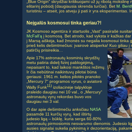
„Blue Origin“ skrydžiai kritikuojami už jų ribotą mokslinę n
elitarinį pobūdį (daugiausia skrenda turčiai). Bet
M. Bent
turistiniu – atseit, jos atveju ji pati ir yra eksperimentas. Ir 
Neįgalūs kosmosui tinka geriau?!
JK Kosmoso agentūra ir startuolis „Vast“ pasirašė susita
McFall’ą
į kosmosą. Bet atrodo, kad vyksta ir kažkas dar
į Marsą aiškėja, kad žmonės su negalia kosmosui tinka ge
prieš kelis dešimtmečius: įvairovė atsiperka! Kuo giliau į 
patirčių prisireikia…
Apie 17% astronautų kosminių skrydžių
metu patiria didelį fizinį pablogėjimą,
nepaisant to, kad laikosi mankštos režimų.
Ir čia nebūtinai naikintuvų pilotai būna
geriausi. 1961 m. kelios pilotės pranoko
„Mercury 7“ programos vyrus, o aviatorė
11)
Wally Funk
izoliacinėje talpykloje
praleido daugiau nei 10 val., o „Mercury“
astronautų vyrų rekordas buvo vos
daugiau nei 3 val.
O dar apie dešimtmečiu anksčiau
NASA
pasamdė 11 kurčių vyrų, kad ištirtų
judesio ligą – būklę, kuria serga 60-80%
astronautų pirmosiomis nesvarumo dienomis. Judesio liga 
ausies signalai sukelia pykinimą ir dezorientaciją, pakan