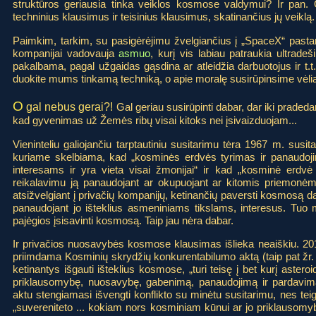
struktūros geriausia tinka veiklos kosmose valdymui? Ir pan.
techninius klausimus ir teisinius klausimus, skatinančius jų veiklą.
Paimkim, tarkim, su pasigėrėjimu žvelgiančius į „SpaceX“ pastang
kompanijai vadovauja
asmuo
, kurį vis labiau patraukia ultradeš
pakalbama, pagal užgaidas gąsdina ar atleidžia darbuotojus ir t.t.
duokite mums tinkamą techniką, o apie moralę susirūpinsime vėli
O
gal nebus gerai?!
Gal geriau susirūpinti dabar, dar iki pradeda
kad gyvenimas už Žemės ribų visai kitoks nei įsivaizduojam...
Vieninteliu galiojančiu tarptautiniu susitarimu tėra 1967 m. susit
kuriame skelbiama, kad „kosminės erdvės tyrimas ir panaudoji
interesams ir yra vieta visai žmonijai“ ir kad „kosminė erdvė 
reikalavimu ją panaudojant ar okupuojant ar kitomis priemonė
atsižvelgiant į privačių kompanijų, ketinančių paversti kosmosą dar 
panaudojant jo išteklius asmeniniams tikslams, interesus. Tuo 
pajėgios įsisavinti kosmosą. Taip jau nėra dabar.
Ir privačios nuosavybės kosmose klausimas išlieka neaiškiu. 20
priimdama Kosminių skrydžių konkurentabilumo aktą (taip pat žr
ketinantys išgauti išteklius kosmose, „turi teisę į bet kurį aste
priklausomybę, nuosavybę, gabenimą, panaudojimą ir pardavimą
aktu stengiamasi išvengti konflikto su minėtu susitarimu, nes tei
„suvereniteto ... kokiam nors kosminiam kūnui ar jo priklausomybei“