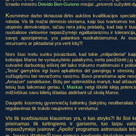
Izraelio ministro
Deivido Ben-Guriono
misijai: „priversti sužydėti 
K
osminėse darbo tikriausiai dirbs aukštos kvalifikacijos speciali
robotai. Vis tik mažai dėmesio skiriama, kaip bus tvarkomos tos 
utopinės demokratijos, tačiau nėra jokių prielaidų, kad taip ir b
nuošaliose vietovėse nepasižymėjo egalitarianizmu ir tolerancija, 
savęs apsirūpinimui, yra palankios nusikalstamumui. Ar esa
resursams ar piktadariai yra verti kitų?!
Nors šiuo metu sunku įsivaizduoti, kad tokie „milijardieriai“ ka
kolonijas Marse be vyriausybinio palaikymo, verta pasižiūrėti į j
sutvarkė darbuotojų ieškinį dėl laiko trūkumo maitinimuisi ir poi
„Tesla“ gamyklos irgi buvo apkaltintos dėl pavojingų ir stresinių
sužlugdymu bei nevaržomu rasizmu. Buvo pranešama apie nesau
„Amazon“ sandėliuose. Būtų per optimistiška manyti, kad atšia
teisių bus laikomasi geriau.
I. Maskas
netgi iškėlė idėją potenc
milžiniškas savo bilietų išlaidas atidirbant už skolą Marse.
Daugelis kosminių gyvenviečių šalininkų (laikytinų neoliberaliai
reguliavimas tik trukdo naujovėms ir verslumui.
Vis tik svarbiausias klausimas yra, o kas atvyks?! Iki šiol
prieinamas tik turtingiems ir garsiems, tuo tarpu val
nepasižymėjo įvairove: „Apollo“ programos astronautais tebu
6)
m. Jessica Watkins
tapo pirmąja juodaode ilgalaikės misij