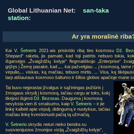
Global Lithuanian Net:
san-taka
station:
Ar yra moralinė riba
Kai
V. Šetneris
2021-ais priskrido ribą ties kosmosu
Dž. Bez
Shepard“ raketa, jis pamatė, kad toji patirtis nebuvo tokia, koki
išgarsėjęs „Žvaigždžių kelyje“ flegmatiškojo „Enterprise“ žvai
grįžęs į Žemę pasakė, kad „... kai pažvelgiau ... į kosmosą, tame n
virpulio,... viskas, ką mačiau, tebuvo mirtis. ... Visa, ką tikėjau
tarp atšiauraus kosmoso šaltumo ir šiltos globos apačioje mane su
Tai buvo neįprastai įžvalgus ir sąžiningas požiūris į
žmogaus skrydį į kosmosą, tačiau vargu ar toks, kokį
tikėjosi išgirsti
Dž. Bezosas
. Dauguma į kosmosą
nevyksta vien iš smalsumo, kaip
V. Šetneris
– ir jie
linkę kalbėti apie virpulį, didingumą ir nuotykius, tačiau
mažiau linkę kvestionuoti pačią tą užmačią.
V. Šetnerio
skrydis neturi nieko bendra su
susivienijusios žmonijos viziją „Žvaigždžių kelyje“,