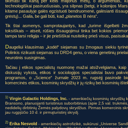
tikimasi tik kartą per kelis milijonus metų, o argumentas, k
technologiškai pasiruošusiais, yra silpnas (betgi, ir kolonijos Mars
kitame pasaulyje galės egzistuoti bendruomenė, galėsianti išsaugo
grėstų)... Gaila, be gali būti, kad „planetos B nėra“.
Tik štai asmenys, samprotaujantys, kad „turime išgelbėti žmoni
toksiškais – atseit, rūšies išsaugojimui tinka bet kokios priem
tampa tarsi religija – ir jie priešiškai nusiteikę prieš visus, pasisak
D
augeliui klausimas „kodėl“ siejamas su žmogaus siekiu tyrinėti.
Polinkis rizikuoti siejamas su DRD4 genu, o viena genetinių priel
neurotinis susirgimas.
Tačiau į etikos specialistų nuomonę mažai atsižvelgiama, kaip i
diskusijų vyksta, etikos ir sociologijos specialistai buvo pakvi
programos, o „Science“ žurnale 2023 m. rugsėjį pasirodė bioe
komercinės etikos, kosminių skrydžių ir jų rizikų bei kosminių ište
1)
Virgin Galactic Holdings, Inc.
- amerikiečių kosminių skrydžių k
Bransono, planuojanti turistinius suborbitinius (apie 2,5 val. trukmės
nedidelių dirbtinių Žemės palydovų skrydžius. Pirmas komercinis skr
jau rugpjūčio 10 d. ir pirmąturistinį skrydį.
2)
Erika Nesvold
- amerikiečių astrofizikė, sukūrusi „Universe San