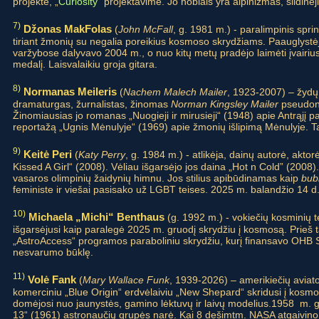
projekte, „
Curiosity
“ projektavime. Jo hobiais yra alpinizmas, slidinė
7)
Džonas MakFolas
(
John McFall
, g. 1981 m.) - paralimpinis sprin
tiriant žmonių su negalia poreikius kosmoso skrydžiams. Paauglystė
varžybose dalyvavo 2004 m., o nuo kitų metų pradėjo laimėti įvairiu
medalį. Laisvalaikiu groja gitara.
8)
Normanas Meileris
(
Nachem Malech Mailer
, 1923-2007) – žydų 
dramaturgas, žurnalistas, žinomas
Norman Kingsley Mailer
pseudoni
Žinomiausias jo romanas „Nuogieji ir mirusieji“ (1948) apie Antrąjį 
reportažą „Ugnis Mėnulyje“ (1969) apie žmonių išlipimą Mėnulyje. Tai
9)
Keitė Peri
(
Katy Perry
, g. 1984 m.) - atlikėja, dainų autorė, aktor
Kissed A Girl“ (2008). Vėliau išgarsėjo jos daina „Hot n Cold” (2008
vasaros olimpinių žaidynių himnu. Jos stilius apibūdinamas kaip
bub
feministe ir viešai pasisako už LGBT teises. 2025 m. balandžio 14 d.
10)
Michaela „Michi“ Benthaus
(g. 1992 m.) - vokiečių kosminių t
išgarsėjusi kaip paralegė 2025 m. gruodį skrydžiu į kosmosą. Prieš 
„AstroAccess“ programos paraboliniu skrydžiu, kurį finansavo OHB S
nesvarumo būklę.
11)
Volė Fank
(
Mary Wallace Funk
, 1939-2026) – amerikiečių aviat
komerciniu „Blue Origin“ erdvėlaiviu „New Shepard“ skridusi į kos
domėjosi nuo jaunystės, gamino lėktuvų ir laivų modelius.1958 m. ga
13“ (1961) astronaučių grupės narė. Kai 8 dešimtm. NASA atgaivino m