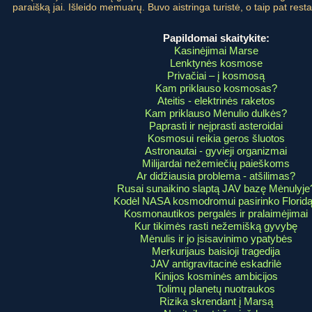
paraišką jai. Išleido memuarų. Buvo aistringa turistė, o taip pat res
Papildomai skaitykite:
Kasinėjimai Marse
Lenktynės kosmose
Privačiai – į kosmosą
Kam priklauso kosmosas?
Ateitis - elektrinės raketos
Kam priklauso Mėnulio dulkės?
Paprasti ir neįprasti asteroidai
Kosmosui reikia geros šluotos
Astronautai - gyvieji organizmai
Milijardai nežemiečių paieškoms
Ar didžiausia problema - atšilimas?
Rusai sunaikino slaptą JAV bazę Mėnulyje
Kodėl NASA kosmodromui pasirinko Florid
Kosmonautikos pergalės ir pralaimėjimai
Kur tikimės rasti nežemišką gyvybę
Mėnulis ir jo įsisavinimo ypatybės
Merkurijaus baisioji tragedija
JAV antigravitacinė eskadrilė
Kinijos kosminės ambicijos
Tolimų planetų nuotraukos
Rizika skrendant į Marsą