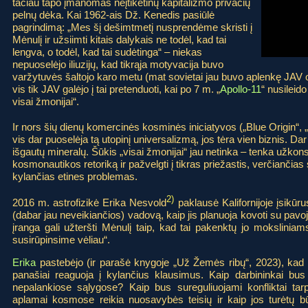
tačiau tapo įmanomas neįtikėtinų kapitalizmo privačių
pelnų dėka. Kai 1962-ais Dž. Kenedis pasiūlė
pagrindimą: „Mes šį dešimtmetį nusprendėme skristi į
Mėnulį ir užsiimti kitais dalykais ne todėl, kad tai
lengva, o todėl, kad tai sudėtinga“ – niekas
nepuoselėjo iliuzijų, kad tikrąja motyvacija buvo
varžytuvės šaltojo karo metu (mat sovietai jau buvo aplenkę JAV or
vis tik JAV galėjo į tai pretenduoti, kai po 7 m. „
Apollo-11
“ nusileid
visai žmonijai“.
Ir nors šių dienų komercinės kosminės iniciatyvos („Blue Origin“, 
vis dar puoselėja tą utopinį universalizmą, jos tėra vien biznis. Dar 
išgautų mineralų. Šūkis „visai žmonijai“ jau netinka – tenka užkon
kosmonautikos retoriką ir pažvelgti į tikras priežastis, verčiančias 
kylančias etines problemas.
2)
2016 m. astrofizikė Erika Nesvold
paklausė Kalifornijoje įsikū
(dabar jau neveikiančios) vadovą, kaip jis planuoja kovoti su pav
įranga gali užteršti Mėnulį taip, kad tai pakenktų jo mokslinia
susirūpinsime vėliau“.
Erika
pastebėjo (ir parašė knygoje „Už Žemės ribų“, 2023), kad
panašiai reaguoja į kylančius klausimus. Kaip darbininkai bus 
nepalankiose sąlygose? Kaip bus sureguliuojami konfliktai 
aplamai kosmose reikia nuosavybės teisių ir kaip jos turėtų bū