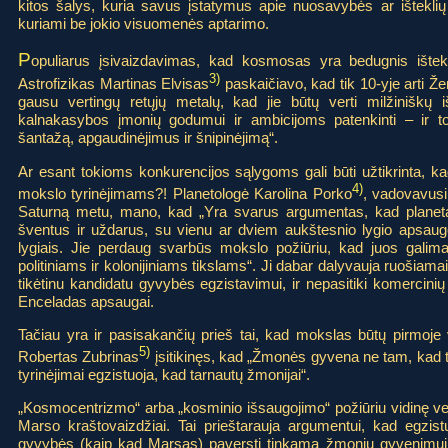
kitos šalys, kuria savus įstatymus apie nuosavybės ar išteklių 
kuriami be jokio visuomenės aptarimo.
P
opuliarus įsivaizdavimas, kad kosmosas yra bedugnis ištekli
3)
Astrofizikas Martinas Elvisas
paskaičiavo, kad tik 10-yje arti 
gausu vertingų retųjų metalų, kad jie būtų verti milžiniškų 
kalnakasybos įmonių godumui ir ambicijoms patenkinti – ir t
šantažą, apgaudinėjimus ir šnipinėjimą“.
Ar esant tokioms konkurencijos sąlygoms gali būti užtikrinta, k
4)
mokslo tyrinėjimams?! Planetologė Karolina Porko
, vadovavusi 
Saturną metu, mano, kad „Yra svarus argumentas, kad planetas 
šventus ir uždarus, su vienu ar dviem aukštesnio lygio apsau
lygiais. Jie perdaug svarbūs mokslo požiūriu, kad juos galima 
politiniams ir kolonijiniams tikslams“. Ji dabar dalyvauja ruošiamai
tikėtinu kandidatu gyvybės egzistavimui, ir nepasitiki komercin
Enceladas apsaugai.
Tačiau yra ir pasisakančių prieš tai, kad mokslas būtų pirmoje 
5)
Robertas Zubrinas
įsitikinęs, kad „Žmonės gyvena ne tam, kad 
tyrinėjimai egzistuoja, kad tarnautų žmonijai“.
„Kosmocentrizmo“ arba „kosminio išsaugojimo“ požiūriu vidinę ve
Marso kraštovaizdžiai. Tai prieštarauja argumentui, kad egzist
gyvybės (kaip kad Marsas) paversti tinkama žmonių gyvenimui