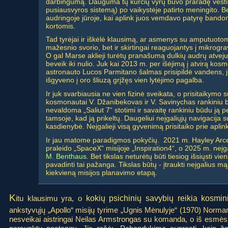
darbingumą. Dauguma tų kurčių vyrų buvo praradę vestibi
pusiausvyros sistemą) po vaikystėje patirto meningito. Be
audringoje jūroje, kai aplink juos vemdavo patyrę bandomie
kortomis.
Tad tyrėjai ir iškėlė klausimą, ar asmenys su amputuotom
mažesnio svorio, bet ir skirtingai reaguojantys į mikrog
O gal Marse aklieji turėtų pranašumą dulkių audrų atvej
beveik iki nulio. Juk kai 2013 m. per išėjimą į atvirą kos
astronauto Lucos Parmitano šalmas prisipildė vandens, ji
išgyveno į oro šliuzą grįžęs vien lytėjimo pagalba.
Ir juk svarbiausia ne vien fizinė sveikata, o prisitaikymo
kosmonautai V. Džanibekovas ir V. Savinychas rankiniu b
nevaldoma „Saliut 7“ stotimi ir savaitę rankiniu būdu ją p
tamsoje, kad ją prikeltų. Daugeliui neįgaliųjų navigacija su
kasdienybė. Neįgalieji visą gyvenimą prisitaiko prie apli
Ir jau matome paradigmos pokyčių. 2021 m. Hayley Arce
praleido „SpaceX“ misijoje „Inspiration4“, o 2025 m. neįg
M. Benthaus
. Bet tikslas neturėtų būti tiesiog išsiųsti v
pavadinti tai pažanga. Tikslas būtų - įtraukti neįgalius mąst
kiekvieną misijos planavimo etapą.
K
itu klausimu yra, o
kokių psichinių savybių reikia kosmin
ankstyvųjų „Apollo“ misijų tyrime „Ugnis Mėnulyje“ (1970) Norman
nesveikai aistringai Neilas Armstrongas su komanda, o iš esmės 