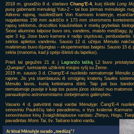
2018 m. gruodžio 8 d. startavo
Chang’E-4
, kurį iškėlė
Long Ma
pusę gabenanti mėnuleigį Yutu-2 – tai bus pirmas mėnuleigis nu
Aitkeno rajoną, nusileidžiant Von Karmano krateryje, esančia
nugabentas 198 mm aukščio ir 173 mm skersmens konteineris s
rapsų sėklomis, drozofilos kiaušinėliais ir mielių grybeliais biolo
Šiose aliuminio talpose buvo oro, vandens, maisto medžiagų; jų 
apie 3 kg. Jose buvo kamera ir radijo siųstuvas, perduodantis 
sėklos aplietos vandeniu. Sausio 12 d. užėjus Mėnulio nakčia
maitinimas buvo išjungtas – eksperimentas baigėsi. Sausio 15 d.
sėkla (manoma, kad ji spėjo išleisti du lapelius).
Prieš tai gegužės 21 d. į
Lagranžo tašką
L2 buvo pristatyta
„Queqiao“, turėsiantis užtikrinti misijos ryšį su Žeme.
2019 m. sausio 3 d.
Chang’E-4
nusileido nematomoje Mėnulio pu
rajone. Jis yra stambiausiu iš smūginių kraterių Saulės sistem
Mėnulio lavos, kurią ketininama ištirti. Taip pat bus bando
nematomoje pusėje ir kaip tos pusės jūros skiriasi nuo matomos
panaudojimo astronominiams stebėjimams galimybės.
Vasario 4 d. patvirtinti nauji vardai Mėnulyje: Čang‘E-4 nusil
senoviniu Paukščių tako pavadinimu, o trys krateriai Karmano k
senoviniuose kinų žvaigždėlapiuose vardais:
Zhinyu
,
Hegu
,
Tianj
pavadintas
Mons Tai
, šv. Taišano kalno vardu.
Ar kinai Mėnulyje surado „medūzą“?