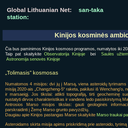
Global Lithuanian Net:
san-taka
station:
Kinijos kosminės ambic
Čia bus paminimos Kinijos kosmoso programos, numatytos iki 2030
Taip pat skaitykite
Observatorija Kinijoje
bei
Saulės užtem
Astronomija senovės Kinijoje
„Tolimasis” kosmosas
Numatomos 4 misijos: dvi jų į Marsą, viena asteroidų tyrimams i
misiją 2020-ais „Changzheng-5“ raketa, pakilusi iš Wenchang’o, nu
ir marsaeigį. Jos tikslai: atlikti topografiją, tirti geocheminę s
nustatyti dirvos charakteristikas ir vandens ledo pasiskirstymą Mar
Antrosios Marso misijos tikslas: gauti geologinės informacij
parskraidinti į Žemę Marso grunto pavyzdžių.
Daugiau apie Kinijos pastangas Marse skaitykite
Marso traukai p
Asteroidams skirta misija apims priskridimą prie asteroido, tyrimą