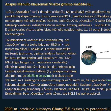
Anapus Mėnulio klausomasi Visatos gimimo šnabždesių...
Tačiau „
QueQiao
“ turi ir daugiau užduočių. Kai pasibaigė ryšio palaikymo su
papildomų eksperimentų, kurių vienas yra NCLE, bendras Kinijos ir Olandijos
nematomoje Mėnulio pusėje, 2019 m. lapkričio 27 d. „QueQiao“ iš dalies išsk
teleskopo antenas, išdėstytas stačiu kampu. Antenų jautrumas – nuo 80 kHz ik
iš ankstyvosios Visatos laikų (visos Mėnulio nakties metu, t.y. 14 parų) ir tob
technologijas.
Tik išskleidžiant antenas kilo nesklandumų, nes
„QueQiao“ misija truko ilgiau nei tikėtasi – tad
nuspręsta pilnai jų neskleisti ir stebėjimus atlikti
mažesniu jautrumu, o pilnai išskleisti bandyti vėliau,
kai būtų galima registruoti signalus 21 cm (1420
MHz) ilgio banga (t.y., neutralaus vandenilio) –
tikintis pagauti juos iš tų laikų, kai dar nebuvo jokių
taškinių spinduliavimo šaltinių (t.y. praėjus maždaug
380 mln. m. po
Didžiojo sprogimo
ir trukusio apie
100 mln. m.). Kadangi tai vyko maždaug prieš 13 mlrd. m, tie signalai dėl
rau
tokiems signalams Žemės atmosfera tampa neskaidri. Kadangi „QueQiao“ yra 
radijo triukšmą sklindantį iš Žemės. Planuota, kad NCLE truks 3 m. tačiau pusę
išskleidimas. Pats „QueQiao“ veiks 10 m., tad NCLE irgi gali prasitęsti.
2020 m.
pradžioje numatyto
Chang’E-5
tikslas yra pargabenti 