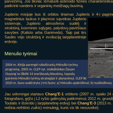
parvežimą. Jos tikslai: išmatuoti asteroido fizines charakteristika
patikrinti vandens ir organinių medžiagų buvimą.
Jupiterio misijoje bus iš orbitos tiriamas Jupiteris ir 4-i pagrindi
magnetinius laukus
ir plazmos sąveikas Jupiterio
sistemoje, Jupiterio atmosferos sudėtį ir
struktūrą, kosmines sąlygas, palydovų paviršiaus
savybes (Kalisto arba Ganimedo). Taip pat tirs
Saulės vėjo struktūrą ir evoliuciją tarpplanetinėje
erdvėje.
Mėnulio tyrimai
2004 m. Kinija parengė robotizuotų Mėnulio tyrimų
programą. 2005 m. CLEP vyr. mokslininkas Ziyuan
Ouyang’as iškėlė 14 svarbiausių klausimų, tapusių
gairėmis Mėnulio tyrimų strategijai ir planavimui. CLEP iki
2020 m. buvo suskirstyta į tris fazes: a) Mėnulio apskridimai; b) nusileidimas; c
Jau sėkmingai startavo
Chang’E-1
orbiteris (2007 m. spalio 24 
fotografavo, grįžo į L2 ryšio galimybių patikrinimui; 2012 m. gruod
Toutatis ir išskrido į tarpplanetinę erdvę) bei
Chang’E-3
(2013 m. 
reiškia
nefritinis zuikis
) mėnuleigį, kuris vis tik nesuveikė).