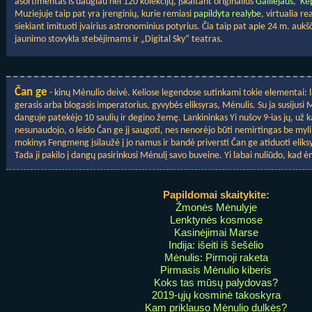
asortimentas iš daugiau nei 120 kolekcijų, įskaitant originalius
Galilėjaus
,
Ke
Muziejuje taip pat yra įrenginių, kurie remiasi
papildyta realybe
, virtualia re
siekiant imituoti įvairius astronominius potyrius. Čia taip pat apie 24 m. aukš
jaunimo stovykla stebėjimams ir „Digital Sky“ teatras.
Čan ge
- kinų Mėnulio deivė. Keliose legendose sutinkami tokie elementai: la
gerasis arba blogasis imperatorius, gyvybės eliksyras, Mėnulis. Su ja susijusi
danguje patekėjo 10 saulių ir degino žemę. Lankininkas Yi nušov 9-ias jų, už k
nesunaudojo, o leido Čan ge jį saugoti, nes nenorėjo būti nemirtingas be myl
mokinys Fengmeng įsilaužė į jo namus ir bandė priversti Čan ge atiduoti eliksyr
Tada ji pakilo į dangų pasirinkusi Mėnulį savo buveine. Yi labai nuliūdo, kad ėm
Papildomai skaitykite:
Žmonės Mėnulyje
Lenktynės kosmose
Kasinėjimai Marse
Indija: išeiti iš šešėlio
Mėnulis: Pirmoji raketa
Pirmasis Mėnulio kiberis
Koks tas mūsų palydovas?
2019-ųjų kosminė takoskyra
Kam priklauso Mėnulio dulkės?