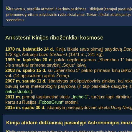
K
ita vertus, nereikia atmesti ir karinės paskirties – didėjant įtampai pasauly
priemones greitam palydovinio ryšio atstatymui. Tokiam tikslui plaukiojantys
sprendimu.
Ankstesni Kinijos riboženkliai kosmose
1970 m. balandžio 14 d.
Kinija iškėlė savo pirmąjį palydovą
Don
173 kg). Antruoju buvo
ShiJian-1
(1971 m.; 221 kg).
1999 m. lapkričio 20 d.
pakilo nepilotuojamas „Shenzhou 1” laiva
Jis smarkiai primena tarybinį „Sojuz“ laivą.
2003 m. spalio 15 d.
su „Shenzhou 5” pakilo pirmasis kinų
taiko
val. (14 apsisukimų aplink Žemę).
2007 m. sausio 11 d.
išbandytas priešpalydovinis ginklas, kai rak
buvusį seną meteorologinį palydovą (ir taip paskleidė daugybę š
reikia šluotos
).
2011 m.
pirmoji tarplanetinė stotis „
Incho-1
“, turėjusi tapti dirbti
kartu su Rusijos „
FobosGrunt
“ stotimi.
2015 m. spalio 30 d.
išbandyta priešpalydovinė raketa
Dong Neng
Kinija atidarė didžiausią pasaulyje Astronomijos muz