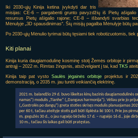
Iki 2030-ųjų Kinija ketina įvykdyti dar tris
misijas: CE-6 – pargabenti grunto pavyzdžių iš Pietų ašigalio 
resursus Pietų ašigalio rajone; CE-8 – išbandyti svarbias tech
Mėnulyje „3D spausdinimas“. Šių misijų pagalba Mėnulyje būtų pas
Po 2030-ųjų Mėnulio tyrimai būtų tęsiami tiek robotizuotomis, tiek
Kiti planai
Kinija kuria daugiamodulinę kosminę stotį Žemės orbitoje ir pirmąj
antrąjį – 2022 m. Rimtas žingsnis, atsižvelgiant į tai, kad
TKS
ateit
Kinija taip pat vysto
Saulės jėgainės orbitoje
projektus ir 202
demonstraciją, o 2035 m. jau turėti veikiančią elektrinę.
2021 m. balandžio 29 d. buvo iškeltas kinų bazinis daugiamodulinės orb
namas“) modulis „Tianhe“ („Dangaus harmonija“). Vėliau prie jo prijung
(„Gastrolės po dangų“) greta stoties skrisęs modulis planuojamas 2023
per 60 t, tačiau ateityje stotis gali būti išplėsta iki 100 t. Prie jos pi
m. gegužės 30 d., o jau rugsėjo birželio 17 d. – rugsėjo 16 d., joje di
10 m., tačiau šis laikas gali būti pratęstas.