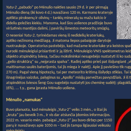
Yutu-2
„pabudo“ po Mėnulio nakties sausio 29 d. ir per pirmąją
Mėnulio dieną (iki kovo 4 d.) nuvažiavo 120 m. Karmano krateryje
aptikta piroksenų ir olivinų – tankių mineralų su mažu kalcio ir
dideliu geležies kiekiu. Manoma, kad šios uolienos pradžioje buvo
viršutinės mantijos dalimi, į paviršių išmestos meteoritų smūgių.
O neseniai
Yutu-2
, tyrinėdamas vieną iš nedidelių krateriukų,
aptiko nežinomą medžiagą. Ji matoma liepos pabaigoje darytoje
nuotraukoje. Operatorius pastebėjo, kad mažame krateriuke yra keistos spalvo
nurodė mėnuleigiui prisiartinti ir ją ištirti. Mėnuleigio VNIS spektometras le
objekto atspindėtą šviesą, tačiau mokslininkai nesugebėjo nustatyti iš ko sudar
„gelio struktūrą“ su „neįprasta spalva“. Radinį aptiko prieš pat išsijungiant 
maitinamas saulės baterijomis, tai jis miega ir naktį). Apie jį paviešino tik ru
270 m). Pagal vieną hipotezių, tai per meteorito kritimą išsilydęs stiklas. Tai
išnagrinėjus vaizdus, palyginus su „Apollo“ misijų parvežtas pavyzdžiais. Ji iš 
atspindėtos šviesos Šeng Gou sugebėjo nustatyti jos cheminę sudėtį: plagoklia
(6%), ... t.y., gana įprasta Mėnulio uoliena.
Mėnulio „namukas“
Buvo planuota, kad mėnuleigis „Yutu-2“ veiks 3 mėn., o štai jis
„kruta“ jau beveik 3 m., ir vis dar atsiunčia įdomios informacijos.
2022 m. vasario mėn. pabaigai „Yutu-2“ jau buvo dirbęs per 1150
parų ir nuvažiavęs apie 1050 m – tad jis tampa ilgiausiai veikusiu
mėnuleigiu.