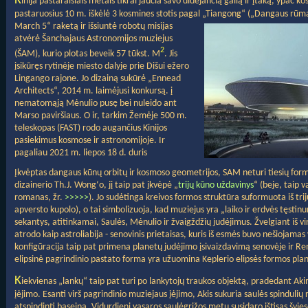
K
inija pastaraisiais metais tikrai jaučia savo didėjančią galią ir įtaką, ypač k
pastaruosius 10 m. iškėlė 3 kosmines stotis pagal „Tiangong“ („Dangaus rūm
March 5“ raketą ir išsiuntė robotų misijas
atvėrė Šanchajaus Astronomijos muziejus
2
(ŠAM), kurio plotas beveik 57 tūkst. M
. Jis
įsikūręs rytinėje miesto dalyje prie Dišui ežero
Lingango rajone. Jo dizainą sukūrė „Ennead
Architects“, 2014 m. laimėjusi konkursą. į
nematomąją Mėnulio pusę bei nuleido ant
Marso paviršiaus. O ir, tarkim Žemėje 500 m.
teleskopas (FAST) rodo augančius Kinijos
pasiekimus kosmose ir astronomijoje. Ir
pagaliau 2021 m. liepos 18 d. duris
Įkvėptas dangaus kūnų orbitų ir kosmoso geometrijos, SAM neturi tiesių for
dizainerio Th.J. Wong‘o, jį taip pat įkvėpė „
trijų kūno uždavinys
“ (beje, taip v
romanas, žr.
>>>>>
). Jo sudėtinga kreivos formos struktūra suformuota iš trij
apversto kupolo), o tai simbolizuoja, kad muziejus yra „laiko ir erdvės tęstin
sekantys, atitinkamai, Saulės, Mėnulio ir žvaigždžių judėjimus. Žvelgiant iš vir
atrodo kaip astroliabija - senovinis prietaisas, kuris iš esmės buvo nešiojama
konfigūracija taip pat primena planetų judėjimo įsivaizdavimą senovėje ir R
elipsinė pagrindinio pastato forma yra užuomina Keplerio elipsės formos plan
K
iekvienas „lankų“ taip pat turi po lankytojų traukos objektą, pradedant Aki
įėjimo. Esanti virš pagrindinio muziejaus įėjimo, Akis sukuria saulės spindulių 
atspindintį baseiną. Vidurdienį vasaros saulėgrįžos metu susidaro ištisas švie