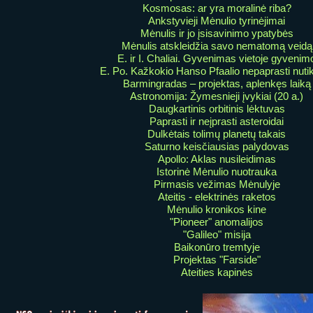
Kosmosas: ar yra moralinė riba?
Ankstyvieji Mėnulio tyrinėjimai
Mėnulis ir jo įsisavinimo ypatybės
Mėnulis atskleidžia savo nematomą veidą
E. ir I. Chaliai. Gyvenimas vietoje gyvenim
E. Po. Kažkokio Hanso Pfaalio nepaprasti nuti
Barmingradas – projektas, aplenkęs laiką
Astronomija: Žymesnieji įvykiai (20 a.)
Daugkartinis orbitinis lėktuvas
Paprasti ir neįprasti asteroidai
Dulkėtais tolimų planetų takais
Saturno keisčiausias palydovas
Apollo: Aklas nusileidimas
Istorinė Mėnulio nuotrauka
Pirmasis vežimas Mėnulyje
Ateitis - elektrinės raketos
Mėnulio kronikos kine
"Pioneer" anomalijos
"Galileo" misija
Baikonūro tremtyje
Projektas "Farside"
Ateities kapinės