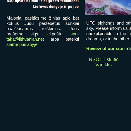
Maloniai pasitiksime žinias apie bet
UFO sightings and oth
kokius Jūsų pastebėtus sunkiai
sky. Please inform us a
paaiškinamus reiškinius. Juos
unexplainable in the 
prašome siųsti el.paštu:
san-
dreams, or in the other fi
taka@lithuanian.net
arba pateikti
šiame puslapyje
.
Review of our site in 
NSO.LT skiltis
Vartiklis