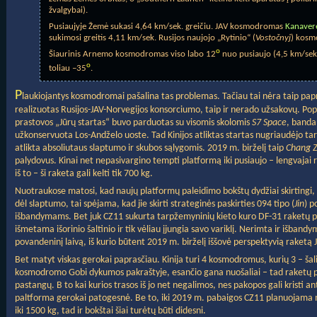
žvalgybai).
Pusiaujyje Žemė sukasi 4,64 km/sek. greičiu. JAV kosmodromas
Kanavere
sukimosi greitis 4,11 km/sek. Rusijos naujojo „Rytinio“ (
Vostočnyj
) kosm
o
Šiaurinis Arnemo kosmodromas viso labo 12
nuo pusiaujo (4,5 km/sek.
o
toliau –35
.
P
laukiojantys kosmodromai pašalina tas problemas. Tačiau tai nėra taip papr
realizuotas Rusijos-JAV-Norvegijos konsorciumo, taip ir nerado užsakovų. Pop
prastovos „Jūrų startas“ buvo parduotas su visomis skolomis
S7 Space
, bandan
užkonservuota Los-Andželo uoste. Tad Kinijos atliktas startas nugriaudėjo tar
atlikta absoliutaus slaptumo ir skubos sąlygomis. 2019 m. birželį taip
Chang 
palydovus. Kinai net nepasivargino tempti platformą iki pusiaujo – lengvajai ra
iš to – ši raketa gali kelti tik 700 kg.
Nuotraukose matosi, kad naujų platformų paleidimo bokštų dydžiai skirtingi, tad
dėl slaptumo, tai spėjama, kad jie skirti strateginės paskirties 094 tipo (
Jin
) p
išbandymams. Bet juk CZ11 sukurta tarpžemyninių kieto kuro DF-31 raketų pa
išmetama išorinio šaltinio ir tik vėliau įjungia savo variklį. Nerimta ir išbandy
povandeninį laivą, iš kurio būtent 2019 m. birželį iššovė perspektyvią raketą J
Bet matyt viskas gerokai paprasčiau. Kinija turi 4 kosmodromus, kurių 3 – šal
kosmodromo Gobi dykumos pakraštyje, esančio gana nuošaliai – tad raketų pri
pastangų. B to kai kurios trasos iš jo net negalimos, nes pakopos gali kristi an
paltforma gerokai patogesnė. Be to, iki 2019 m. pabaigos CZ11 planuojama mo
iki 1500 kg, tad ir bokštai šiai turėtų būti didesni.