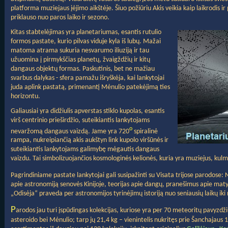
platforma muziejaus įėjimo aikštėje. Šiuo požiūriu Akis veikia kaip laikrodis i
priklauso nuo paros laiko ir sezono.
Kitas stabtelėjimas yra planetariumas, esantis rutulio
formos pastate, kurio pilvas viduje kyla iš lubų. Mažai
matoma atrama sukuria nesvarumo iliuziją ir tau
užuomina į pirmykščias planetų, žvaigždžių ir kitų
dangaus objektų formas. Paskutinis, bet ne mažiau
svarbus dalykas - sfera pamažu išryškėja, kai lankytojai
juda aplink pastatą, primenantį Mėnulio patekėjimą ties
horizontu.
Galiausiai yra didžiulis apverstas stiklo kupolas, esantis
virš centrinio prieširdžio, suteikiantis lankytojams
o
nevaržomą dangaus vaizdą. Jame yra 720
spiralinė
rampa, nukreipiančią akis aukštyn link kupolo viršūnės ir
suteikiantis lankytojams galimybę mėgautis dangaus
vaizdu. Tai simbolizuojančios kosmologinės kelionės, kuria yra muziejus, kulm
Pagrindiniame pastate lankytojai gali susipažinti su Visata trijose parodose: N
apie astronomiją senovės Kinijoje, teorijas apie dangų, pranešimus apie mat
„Odisėja“ praveda per astronomijos tyrinėjimų istoriją nuo seniausių laikų iki
P
arodos jau turi įspūdingas kolekcijas, kuriose yra per 70 meteoritų pavyzdžių,
asteroido bei Mėnulio; tarp jų 21,4 kg – vienintelis nukritęs prie Šanchajaus 1