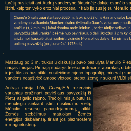
turėtų nusileisti ant Audrų vandenyno šiaurinėje dalyje esančio s
ištirti, kaip ten vyko eroziniai procesai ir kaip jie susiję su Mėnuli
Chang'e 5 galiausiai startavo 2020 m. lapkričio 23 d. iš Hainano salos
vandenyno vulkaninio Riumkero kalno (Mėnulio šiaurės vakaruose) nusilei
amžius (1,2 mln. m.) labai domina mokslininkus. Įbedęs Kinijos vėliavą ir 
pavyzdžių (dalį „ranka“ paėmė nuo paviršiaus, o dalį išgręžus iš 2 m gylio)
grįžtamoji kapsulė tikisi nusileisti vidinėje Mongolijos dalyje. Tai pirma
uolienų pavyzdžių (po „Luna-24“ 1976-ais)
.
Maždaug po 3 m. trukusių diskusijų buvo pasiūlyta Mėnulio Pietų a
naujas misijas. Pirmąją sudarys telekominikacinis aparatas, orbite
ir jos tikslas bus atlikti nusileidimo rajono topografiją, mineralų su
vandens neapšviečiamose vietose, stebėti žemę ir sukurti VLBI si
Antrąja misija būtų
Chang’E-5
rezervinis
variantas gražinant paviršiaus pavyzdžių iš
Pietų ašigalio rajono. Trečioji misija būtų su
mėnuleigiu siekiant ištirti nusileidimo vietą,
Mėnulio resursų panaudojamumą, atlikti
Žemės stebėjimus matuojant Žemės
energijos disbalansą, tiriant jos plazmosferą
ir magnetosferą.