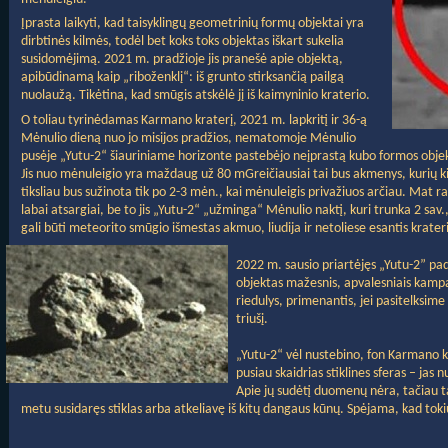
Įprasta laikyti, kad taisyklingų geometrinių formų objektai yra
dirbtinės kilmės, todėl bet koks toks objektas iškart sukelia
susidomėjimą. 2021 m. pradžioje jis pranešė apie objektą,
apibūdinamą kaip „riboženklį“: iš grunto stirksančią pailgą
nuolaužą. Tikėtina, kad smūgis atskėlė jį iš kaimyninio kraterio.
O toliau tyrinėdamas Karmano kraterį, 2021 m. lapkritį ir 36-ą
Mėnulio dieną nuo jo misijos pradžios, nematomoje Mėnulio
pusėje „Yutu-2“ šiauriniame horizonte pastebėjo neįprastą kubo formos objekt
Jis nuo mėnuleigio yra maždaug už 80 mGreičiausiai tai bus akmenys, kurių k
tiksliau bus sužinota tik po 2-3 mėn., kai mėnuleigis privažiuos arčiau. Mat r
labai atsargiai, be to jis „Yutu-2“ „užminga“ Mėnulio naktį, kuri trunka 2 sav.
gali būti meteorito smūgio išmestas akmuo, liudija ir netoliese esantis krater
2022 m. sausio priartėjęs „Yutu-2” pad
objektas mažesnis, apvalesniais kampais
riedulys, primenantis, jei pasitelksime
triušį.
„Yutu-2“ vėl nustebino, fon Karmano 
pusiau skaidrias stiklines sferas – j
Apie jų sudėtį duomenų nėra, tačiau ta
metu susidaręs stiklas arba atkeliavę iš kitų dangaus kūnų. Spėjama, kad tokių