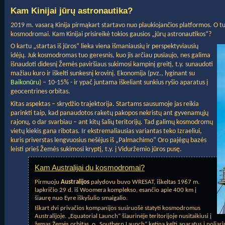
Kam Kinijai jūrų astronautika?
2019 m. vasarą Kinija pirmąkart startavo nuo plaukiojančios platformos. O tuo
kosmodromai. Kam Kinijai prisireikė tokios gausios „jūrų astronautikos“?
O kartu „startas iš jūros“ lieka viena išmaniausių ir perspektyviausių
idėjų. Juk kosmodromas tuo geresnis, kuo jis arčiau pusiaujo, nes galima
išnaudoti didesnį Žemės paviršiaus sukimosi kampinį greitį, t.y. sunaudoti
mažiau kuro ir iškelti sunkesnį krovinį. Ekonomija (pvz., lyginant su
Baikonūru
) – 10-15% - ir ypač juntama iškeliant sunkius ryšio aparatus į
geocentrines orbitas.
Kitas aspektas – skrydžio trajektorija. Startams sausumoje jas reikia
parinkti taip, kad panaudotos raketų pakopos nekristų ant gyvenamųjų
rajonų, o dar svarbiau – ant kitų šalių teritorijų. Tad galimų kosmodromų
vietų kiekis gana ribotas. Ir ekstremaliausias variantas teko Izraeliui,
kuris priverstas lengvuosius nešėjus iš „Palmachimo“ Oro pajėgų bazės
leisti prieš Žemės sukimosi kryptį, t.y. į Viduržemio jūros pusę.
Kam Australijai du kosmodromai?
Pirmuoju
Australijos
palydovu buvo WRESAT, iškeltas 1967 m.
lapkričio 29 d. iš Woomera komplekso, esančio apie 400 km į
šiaurę nuo Eyre iškyšulio smaigalio.
Iškart dvi privačios kompanijos susiruošė statyti kosmodromus
Australijoje. „Equatorial Launch“ šiaurinėje teritorijoje nusitaikiusi į
žemas Žemės orbitas, o „Southern Launch“ ketina kelti aparatus į poliar