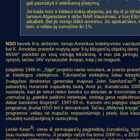
gali pasirašyti ir atitinkamą įstatymą.
Jei kada nors ir kildavo kokių abejonių, jos ėjo iš jo bičiu
tarnavo Afganistane ir dirbo NAR klausimais, ir kurį Elizo
atkalbėti. Bet jis norėjo išlikti anonimu. Jis apskaičiavo
tam, o vėliau ją sumažino iki 1%.
NSO
beveik 8-is dešimtm. tūnojo Amerikos kolektyvinės vaizduot
kai K. Arnoldas pranešė matytą apie 9-ių blizgančių objektų darinį 
lėkštė“ pasklido po visą viešąją leksikoną. Ir nuo pat pirmųjų
spręsti, tačiau JAV vyriausybė dvejojo, kaip į tai reaguoti.
Įslaptinto 1948 m. „
Sign
“ projekto nariai nesutarė, ar įvairūs prane
ar klaidingus stebėjimus. Tūkstančiai stebėjimų toliau tebep
2)
žvalgybos direktorius generolas majoras John Samford’as
s
pabandytų nuraminti sujaudintą tautą. Anot jo, išanalizuota 100
nustatyta, kad jie neturi nieko bendra su ateiviais ar kosminiais e
„nemažai jų „pateikė patikimi stebėtojai, stebėję gana neįtikėtin
dabar bandome išspręsti“. 1947-69 m. Karinės oro pajėgos slapta
programai, įkurtai NSO tirti ir demaskuoti. Tačiau „
Mėlynoji knyga
“
programos vėliau nė trupučio nepasistūmėjo į priekį šiuo klaus
visuotinį susižavėjimą ir nusivylimą.
3)
Leslie Kean
, viena iš pirmaujančių pagrindinių žurnalisčių, tyrin
šiuo nuolatiniu nerimu. Ji pradėjo rašyti šia tema 2000 m., o 2010 
lakūnai ir valdininkai skelbia oficialų pareiškimą“, laikomą nova