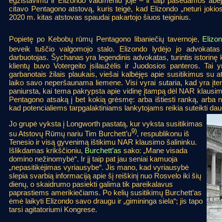
egzistavimu ir Elizondo vaidmeniu joje – ir taip pasėdamos abe
citavo Pentagono atstovą, kuris teigė, kad Elizondo „neturi jo
2020 m. kitas atstovas spaudai pakartojo šiuos teiginius.
Popietę po Kebobų rūmų Pentagono libaniečių tavernoje,
Elizo
beveik tuščio valgomojo stalo. Elizondo lydėjo jo advokata
darbuotojas. Šychanas yra legendinis advokatas, turintis istorinę ko
klientų buvo Votergeito įsilaužėlis ir Juodosios panteros. Tai
garbanotais žilais plaukais, viešai kalbėjęs apie susitikimus su 
laiko savo neperšaunama liemene. Visi vyrai sutaria, kad yra į
paniursta, kai tema pakrypsta apie vidinę įtampą dėl NAR klausimo
Pentagono atsaką į bet kokią grėsmę: arba ištiesti ranką, arba nuk
kad potencialiems tarpgalaktiniams lankytojams reikia suteikti dau
Jo grupė vyksta į Longworth pastatą, kur vyksta susitikimas
9)
su Atstovų Rūmų nariu Tim Burchett’u
, respublikonu iš
Tenesio ir visą gyvenimą ištikimu NAR klausimo šalininku.
Išlikdamas krikščioniu,
Burchett’as
sako: „Mane visada
domino nežinomybė“. Ir jį taip pat jau seniai kamuoja
„nepasitikėjimas vyriausybe“. Jis mano, kad vyriausybė
slepia svarbią informaciją apie šį reiškinį nuo Rosvelo iki šių
dienų, o skaidrumo pasiekti galima tik pareikalavus
paprastiems amerikiečiams. Po kelių susitikimų Burchett’as
ėmė laikyti Elizondo savo draugu ir „gimininga siela“; jis tapo
tarsi agitatoriumi Kongrese.