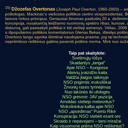
15)
Džozefas Overtonas
(
Joseph Paul Overton
, 1960-2003) – ame
politologas, Mackinac’o viešosios politikos centro viceprezidentas. 
laisvos rinkos principus. Geriausiai žinomas paskutinį 20 a. dešimtm
koncepcija, nusakančią leidžiamo nuomonių spektro ribas, kuriose, 
diskursą, gali pasisakyti politikai ir kiti viešieji asmenys. Vėliau, 200
o išpopuliarino politikos komentatorius Glenas Bekas, išleidęs politin
Overtono lango sąvoka išimtinai naudojama prasme, jog tai technolog
nepriimtinus reiškinius galima paversti politine norma. Mirė nuo suža
Taip pat skaitykite:
Svetimųjų rūšys
Skaidantys „langai“
Apie NSO – Kongrese
Ateivių įvaizdžio kaita
Valdžia įtaigos taikinyje
NSO prigimtis moksliškai
Žmonių rasės tyrinėjimas
Nuo lakūnės iki ufologės
NSO grėsmė: JAV pozicija
Arnoldas stebėjo meteoritus?
Mokslininkai kalba apie NSO
NSO „apsėdimas“ Puerto Rike
Konspiracija: NSO stebėti esant ore
Skraido ir nepavejami – tarsi miražai
Kaip visuomenė priima NSO reiškinius?