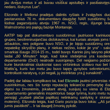
jau dvejus metus ir aš buvau visiškai apstulbęs ir pasibaisėjęs
nedaro, išskyrus Lue“.
Elizondo ir Mellonui pradėjus dalintis ryšiais ir žvalgybos du
pastaruosius 76 m. dokumentavo daugybę NAR susidūrimų šali
liūdnai pagarsėjusiu atveju 1967 m. NSO, regis, išjungė bran
Malmstromo oro pajėgų bazėje Montanoje.
AATIP taip pat dokumentavo susidūrimus jautriuose kariniuos
grupes, besitreniruojančias dislokavimui, kai kuriais atvejais joms
atšauktos, nes poligone buvo NSO, ir jie bijojo susidūrimų ore. T
nepateikę skrydžio planų, ir niekas nežino, kokie jie yra“ - sa
smarkiai išaugo 2014-15 m., todėl buvęs Karinio jūrų laivyno pi
laidai „60 Minutes“ teigė, kad tokie stebėjimai yra kasdie
departamente (DoD) neatrodė susirūpinęs. Dėl neigiamo požiūr
kurie biurokratiniai sluoksniai savo viršininkus izoliavo nuo bet
Mattis’ą, kuris tuo metu jau buvo tapęs gynybos sekretoriumi
kontroliuoti naratyvą, o jei negali, jų instinktas yra jį sunaikinti“.
Padėtį dar labiau komplikavo tai, kad
Elizondo
jautėsi priverstas n
susirinkimus, nes šis turėjo reputaciją teikiančio pirmenybę iš
elgėsi su žmonėmis, įskaitant atvejį, susijusį su viena iš E
departamento generalinis inspektorius baigė tyrimą, kurio metu nu
pensiją) „sudarė plačiai paplitusį netinkamų santykių ir skir
moterimi). Elizondo teigia, kad Gario pozicija buvo tokia: „„Aš 
jumis pasitikėti“... Ir tai daugelį žmonių pykdė.