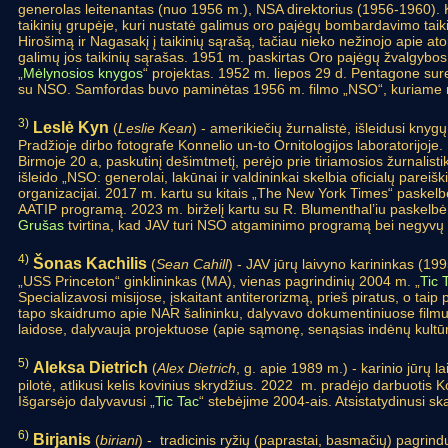
generolas leitenantas (nuo 1956 m.), NSA direktorius (1956-1960). 
taikinių grupėje, kuri nustatė galimus oro pajėgų bombardavimo taikini
Hirošimą ir Nagasakį į taikinių sąrašą, tačiau nieko nežinojo apie at
galimų jos taikinių sąrašas. 1951 m. paskirtas Oro pajėgų žvalgybos 
„
Mėlynosios knygos
“ projektas. 1952 m. liepos 29 d. Pentagone sur
su NSO. Samfordas buvo paminėtas 1956 m. filmo „NSO“, kuriame 
3)
Leslė Kyn
(
Leslie Kean
) - amerikiečių žurnalistė, išleidusi kny
Pradžioje dirbo fotografe Konnelio un-to Ornitologijos laboratorijoje. P
Birmoje 20 a, paskutinį dešimtmetį, perėjo prie tiriamosios žurnalis
išleido „NSO: generolai, lakūnai ir valdininkai skelbia oficialų pare
organizacijai. 2017 m. kartu su kitais „The New York Times“ paskelb
AATIP programą. 2023 m. birželį kartu su R. Blumenthal’iu paskelb
Grušas
tvirtina, kad JAV turi NSO atgaminimo programą bei negyvų
4)
Šonas Kachilis
(
Sean Cahill
) - JAV jūrų laivyno karininkas (1
„USS Princeton“ ginklininkas (MA), vienas pagrindinių 2004 m. „
Tic 
Specializavosi misijose, įskaitant antiterorizmą, prieš piratus, o taip
tapo skaidrumo apie NAR šalininku, dalyvavo dokumentiniuose filmuo
laidose, dalyvauja projektuose (apie sąmonę, senąsias indėnų kultūra
5)
Aleksa Dietrich
(
Alex Dietrich
, g. apie 1989 m.) - karinio jūrų l
pilotė, atlikusi kelis kovinius skrydžius. 2022 m. pradėjo darbuotis 
Išgarsėjo dalyvavusi „
Tic Tac
“ stebėjime 2004-ais. Atsistatydinusi sk
6)
Birjanis
(
biriani
) - tradicinis ryžių (paprastai, basmačių) pagrin