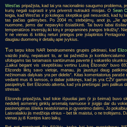
West’as
pripažįsta, kad tai yra nacionalinio saugumo problema, jei 
kurių negali suprasti ir yra priversti nutraukti misijas. O
Sean Ca
teigia, kad West’as ir jo kolegos skeptikai gali nesuvokti, kad tų la
tas pačias galimybes. Po 2004 m. stebėjimų, anot jo, „Jie apta
nuomone, jiems dar nepavyko išsiaiškinti. Tai buvo labai išsilav
temperatūros inversijų iki kirų ir programinės įrangos trikdžių“. N
Ir nė vienas iš kritikų neturi prieigos prie įslaptintos Pentagono 
daugiau duomenų ir detalių apie įvykius.
T
uo tarpu kitos NAR bendruomenės grupės piktinasi, kad
Eliz
vaizdo įrašų, nepaisant to, ar tai pažeidžia jo konfidencialumo
ufologams tas tariamasis santūrumas pavertė jį vakarėlio skunks
„Laikui bėgant vis skeptiškiau vertinu Luisą Elizondo“ buvo 69
Elizondo liktų savo vietoje, manau, jis jaustųsi daug patikime
nežinomais dalykais yra per didelis“. Kitas komentatorius parašė
vedanti mus iš tamsos, o dabar įsitikinęs, kad jis yra CŽV gaminys“
pasipelnyti. Bet Elizondo atkerta, kad yra priešingai: jam palikus da
stresas.
Elizondo pripažįsta, kad tokie išpuoliai jam (ir jo šeimai) buv
nedidelį asmeninį ginklų arsenalą namuose ir įsigijo dar du vokie
pasirengimas išlieka neatskiriama jo gyvenimo dalimi. Jo pokalbiuos
Laisvalaikiu jis medžioja elnius – bet tik maistui, o ne trofėjams. 
vienas jų iš Korėjos karo laikų.
Bet net nepaisant šių iššūkių, įvyko kai kas nuostabaus: 