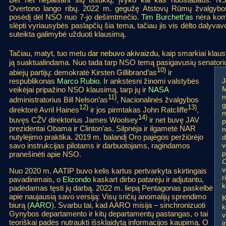
Overtono lango ribų. 2022 m. gegužę Atstovų Rūmų žvalgybos
posėdį dėl NSO nuo 7-jo dešimtmečio.
Tim Burchett’as
nėra komi
slėpti vyriausybės paslapčių šia tema, tačiau jis vis dėlto dalyvav
suteikta galimybė užduoti klausimą.
Tačiau, matyt, tuo metu
dar nebuvo akivaizdu
, kaip smarkiai klau
ją suaktualindama. Nuo tada tarp NSO temą pasigavusių senatorių
10)
abiejų partijų: demokratė Kirsten Gillibrand’as
ir
J
respublikonas
Marco Rubio
. Ir ankstesni žinomi valstybės
M
veikėjai pripažino NSO klausimą, tarp jų ir
NASA
n
11)
administratorius Bill Nelson’as
, Nacionalinės žvalgybos
g
12)
13)
direktorė Avril Haines
ir jos pirmtakas John Ratcliffe
,
n
14)
buvęs CŽV direktorius James Woolsey
ir net buvę JAV
p
prezidentai Obama ir Clinton’as. Silpnėja ir ilgametė NAR
n
nutylėjimo praktika. 2019 m. balandį Oro pajėgos peržiūrėjo
d
v
savo instrukcijas pilotams ir darbuotojams, ragindamos
p
pranešinėti apie NSO.
O
v
Nuo 2020 m. AATIP buvo kelis kartus pertvarkyta skirtingais
r
pavadinimais, o
Elizondo
kaskart dirbo patarėju ir adjutantu,
k
padėdamas tęsti jų darbą. 2022 m. liepą Pentagonas paskelbė
apie naujausią savo versiją: Visų sričių anomalijų sprendimo
K
biurą (
AARO
). Svarbu tai, kad AARO misija – sinchronizuoti
k
Gynybos departamento ir kitų departamentų pastangas, o tai
v
teoriškai padės nutraukti išsklaidytą informacijos kaupimą. O
i