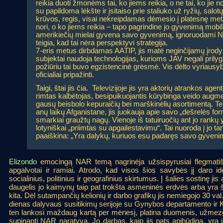
reikia duoti žmonėms tai, ko jiems reikia, o ne tai, ko jie no
su papildoma lėkšte ir įsitaiso prie staliuko už ryžių, salo
krūvos, regis, visai nekreipdamas dėmesio į platesnę me
nori, o ko jiems reikia – tapo pagrindine jo gyvenimą mobi
amerikiečių mielai gyvena savo gyvenimą, ignoruodami 
teigia, kad tai nėra perspektyvi strategija.
7-eris metus dirbdamas AATIP, jis matė neginčijamų įro
subjektai naudoja technologijas, kurioms JAV negali prilyg
požiūriu tai buvo egzistencinė grėsmė. Vis dėlto vyriausy
oficialiai pripažinti.
Taigi, štai jis čia.
Televizijoje jis yra aktorių atrankos agen
rimtas kalbėtojas, besipuikuojantis kūrybinga veido augmeni
gausų beisbolo kepuraičių bei marškinėlių asortimentą. T
anų laikų Afganistane, jis juokauja apie savo „dešrelės 
smarkiai graužtų nagų. Vienoje iš tatuiruočių ant jo rankų
lotyniškai „priimtas su apgailestavimu“. Tai nuoroda į jo t
paaiškina: „Yra dalykų, kuriuos esu padaręs savo gyvenime
Elizondo
emocingą NAR temą nagrinėja užsispyrusiai flegmatišk
apgalvotai ir ramiai. Atrodo, kad visos šios savybės jį daro id
socialinius, politinius ir geografinius skirtumus. Į šalies sostinę j
daugelis jo kaimynų taip pat trokšta asmeninės erdvės arba yra šiek
kita. Dėl sutampančių kelionių ir darbo grafikų jis nemiegojo 30 val.
dienas dalyvaus susitikimų serijoje su Gynybos departamento ir Ka
ten lankosi maždaug kartą per mėnesį, platina duomenis, užmezga
supinanti NAR naratyvą. Jo darbas, kaip jis pats apibūdina, yra j