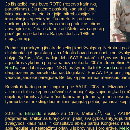
Jo išsigelbėjimas buvo ROTC (rezervo karininkų
paruošimas). Jis paėmė paskolą, kad studijuotų
Majamio universitete, kur įgijo mikrobiologijos ir
imunologijos specialybę. Tuo metu jis jau buvo
sunkumų kilnotojas ir kovos menų praktikas, dirbo
apsaugininku, iš dalies tam, kad išlietų savo agresiją
prieš girtus piktadarius. Baigęs studijas 1995 m., -
stojo į armiją.
Po bazinių mokymų jis atrado kelią į kontržvalgybą. Netrukus po 
dislokuotas į Afganistaną. Jo užduotis buvo koordinuoti kontržval
dalyje. Grįžus į JAV, pradėjo dirbti
AATIP
patarėju. Gynybos depa
agentūros vykdoma programa buvo sukurta 2007 m. tuometinio 
Reid’o
, kuris labai žavėjosi NSO, prašymu. Iki tol
Elizondo
dar nie
daug užsiėmęs persekiodamas blogiukus“. Prie AATIP jis prisijung
vadovaujančiose pareigose. Bet tai, ką per pirmus mėnesius pamat
Beveik iš karto po prisijungimo prie AATIP 2008 m., Elizondo s
aliuminio folijos kepures dėvinčių žmonių išsigalvojimai: „kad į 
objektai, darantys įtaką mūsų kariniams pilotams, o mes nesupr
tyrimui taikė mokslinį, duomenimis pagrįstą požiūrį, panašiai kaip
7)
2016 m.
Elizondo
susitiko su Chris Mellon’u
, kurį į AATI
pažįstamas. Mellon’as turėjo 20 m. patirtį žvalgybos srityje; jis 
žvalgybos klausimais ir konsultavo abiejų partijų Kongreso nar
apie reguliarius neatpažintų orlaivių įsibrovimus į oro erdvę.
Mello