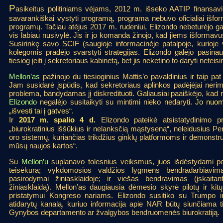
P
asikeitus politiniams vėjams, 2012 m. išseko AATIP finansavi
savarankiškai vystyti programą, programa nebuvo oficialiai išfor
programų. Tačiau atėjus 2017 m. rudeniui, Elizondo nebeturėjo galim
vis labiau nusivylė. Jis ir jo komanda žinojo, kad jiems išformav
Susirinkę savo SCIF (saugioje informacinėje patalpoje, kurioje 
kolegomis pradėjo svarstyti strategijas. Elizondo galėjo pasinau
tiesiog įeiti į sekretoriaus kabinetą, bet jis neketino to daryti neteisi
Mellon’as
pažinojo du tiesioginius Mattis’o pavaldinius ir taip pa
Jam susidarė įspūdis, kad sekretoriaus aplinkos padėjėjai nerim
problema, bandydamas jį diskredituoti. Galiausiai paaiškėjo, kad 
Elizondo
negalėjo susitaikyti su mintimi nieko nedaryti.
Jo nuomo
„išvesti tai į gatves“
.
Ir
2017 m. spalio 4 d.
Elizondo pateikė atsistatydinimo p
„biurokratinius iššūkius ir nelanksčią mąstyseną“, neleidusius Pe
oro sistemų, kuriančias trikdžius ginklų platformoms ir demonst
mūsų naujos kartos“.
Su
Mellon’u
suplanavo tolesnius veiksmus, juos išdėstydami pen
teisėkūra; vykdomosios valdžios lygmens bendradarbiavimas
pasirodymai žiniasklaidoje; ir viešas bendravimas (įskaitant
žiniasklaidą). Mellon’as daugiausia dėmesio skyrė pilotų ir kitų
pristatymui Kongreso nariams. Elizondo susitiko su Trumpo ir
atidarytų kanalą, kuriuo informacija apie NAR būtų siunčiama ti
Gynybos departamento ar žvalgybos bendruomenės biurokratiją.