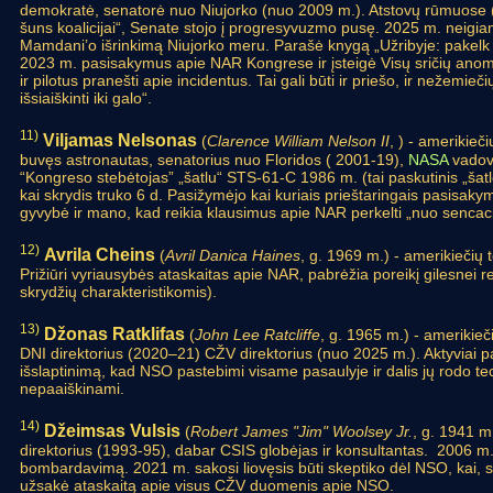
demokratė, senatorė nuo Niujorko (nuo 2009 m.). Atstovų rūmuose (
šuns koalicijai“, Senate stojo į progresyvuzmo pusę. 2025 m. neigi
Mamdani’o išrinkimą Niujorko meru. Parašė knygą „Užribyje: pakelk 
2023 m. pasisakymus apie NAR Kongrese ir įsteigė Visų sričių anomal
ir pilotus pranešti apie incidentus. Tai gali būti ir priešo, ir nežemiečių
išsiaiškinti iki galo“.
11)
Viljamas Nelsonas
(
Clarence William Nelson II
, ) - amerikieč
buvęs astronautas, senatorius nuo Floridos ( 2001-19),
NASA
vadova
“Kongreso stebėtojas” „šatlu“ STS-61-C 1986 m. (tai paskutinis „šatlo
kai skrydis truko 6 d. Pasižymėjo kai kuriais prieštaringais pasisaky
gyvybė ir mano, kad reikia klausimus apie NAR perkelti „nuo sencacijų 
12)
Avrila Cheins
(
Avril Danica Haines
, g. 1969 m.) - amerikiečių 
Prižiūri vyriausybės ataskaitas apie NAR, pabrėžia poreikį gilesnei r
skrydžių charakteristikomis).
13)
Džonas Ratklifas
(
John Lee Ratcliffe
, g. 1965 m.) - amerikieči
DNI direktorius (2020–21) CŽV direktorius (nuo 2025 m.). Aktyviai 
išslaptinimą, kad NSO pastebimi visame pasaulyje ir dalis jų rodo te
nepaaiškinami.
14)
Džeimsas Vulsis
(
Robert James "Jim" Woolsey Jr.
, g. 1941 m
direktorius (1993-95), dabar CSIS globėjas ir konsultantas. 2006 m.
bombardavimą. 2021 m. sakosi liovęsis būti skeptiko dėl NSO, kai,
užsakė ataskaitą apie visus CŽV duomenis apie NSO.