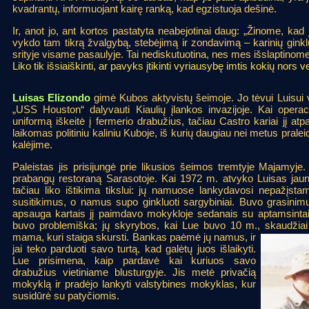
kvadrantų, informuojant kairę ranką, kad egzistuoja dešinė.
Ir, anot jo, ant kortos pastatyta neabejotinai daug: „Žinome, k
vykdo tam tikrą žvalgybą, stebėjimą ir zondavimą – karinių ginklų
srityje visame pasaulyje. Tai nediskutuotina, nes mes išslaptinome
Liko tik išsiaiškinti, ar pavyks įtikinti vyriausybę imtis kokių nors 
Luisas Elizondo
gimė Kubos aktyvistų šeimoje. Jo tėvui Luisui vy
„USS Houston“ dalyvauti Kiaulių įlankos invazijoje. Kai operac
uniformą iškeitė į fermerio drabužius, tačiau Castro kariai jį at
laikomas politiniu kaliniu Kuboje, iš kurių daugiau nei metus pral
kalėjime.
Paleistas jis prisijungė prie likusios šeimos tremtyje Majamyje. 
prabangų restoraną Sarasotoje. Kai 1972 m. atvyko Luisas jaun
tačiau liko ištikima tikslui: jų namuose lankydavosi nepažįst
susitikimus, o namus supo ginkluoti sargybiniai. Buvo grasinimų
apsauga kartais jį paimdavo mokykloje sedanais su aptamsintais
buvo problemiška; jų skyrybos, kai Lue buvo 10 m., skaudžia
mama, kuri staiga skursti. Bankas paėmė jų namus, ir
jai teko parduoti savo turtą, kad galėtų juos išlaikyti.
Lue prisimena, kaip pardavė kai kuriuos savo
drabužius vietiniame blusturgyje. Jis metė privačią
mokyklą ir pradėjo lankyti valstybines mokyklas, kur
susidūrė su patyčiomis.