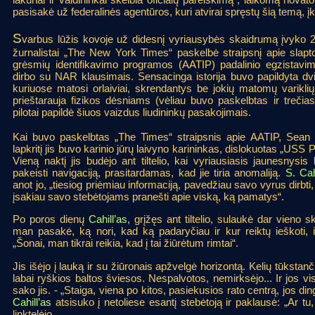
pasisakė už federalinės agentūros, kuri atvirai spręstų šią temą, į
S
varbus lūžis kovoje už didesnį vyriausybės skaidrumą įvyko 
žurnalistai „The New York Times“ paskelbė straipsnį apie sla
grėsmių identifikavimo programos (AATIP) padalinio egzistavi
dirbo su NAR klausimais. Sensacinga istorija buvo papildyta dvi
kuriuose matosi orlaiviai, skrendantys be jokių matomų variklių
prieštarauja fizikos dėsniams (vėliau buvo paskelbtas ir trečias
pilotai papildė šiuos vaizdus liudininkų pasakojimais.
Kai buvo paskelbtas „The Times“ straipsnis apie AATIP, Sean C
lapkritį jis buvo karinio jūrų laivyno karininkas, dislokuotas „USS 
Vieną naktį jis budėjo ant tiltelio, kai vyriausiasis jaunesny
pakeisti navigaciją, prasitardamas, kad jie tiria anomaliją.
S. Cahi
anot jo, „tiesiog priėmiau informaciją, pavedžiau savo vyrus dirbti, 
įsakiau savo stebėtojams pranešti apie viską, ką pamatys“.
Po poros dienų
Cahill’as
, grįžęs ant tiltelio, sulaukė dar vieno 
man pasakė, ką nori, kad ką padaryčiau ir kur reiktų ieškoti,
„Šonai, man tikrai reikia, kad į tai žiūrėtum rimtai“.
Jis išėjo į lauką ir su žiūronais apžvelgė horizontą. Kelių tūksta
labai ryškios baltos šviesos. Nespalvotos, nemirksėjo... Ir jos vis
sako jis. - „Staiga, viena po kitos, pasiekusios rato centrą, jos ding
Cahill’as
atsisuko į netoliese esantį stebėtoją ir paklausė: „Ar tu,
linktelėjo.