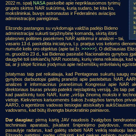
2022 m. spalį
NASA
paskelbė apie nepriklausomos tyrimų
v
t
grupės skirtos NAR sukūrimą, kurią sudaro, be kita ko,
s
mokslininkai, buvęs astronautas ir Federalinės aviacijos
r
administracijos pareigūnas.
k
l
Elizondo pastangos su vykdomąja valdžia padėjo Bideno
ž
administracijai sukurti tarpžinybinę komandą, skirtą ištirti
platesnes politines pasekmes NAR aptikimui ir analizei – tai,
vasario 13 d. paskelbta iniciatyva, t.y. praėjus vos kelioms dieno
numušė kelis oro objektus (apie tai žr.
>>>>>
). O didžiausias Eli
m. gruodžio 23 d., kai Bidenas pasirašė Nacionalinės gynybos įgal
daugybė toli siekiančių NAR nuostatų, kurių viena reikalauja, kad
tai, ar ji slėpė fizinius įrodymus apie nežemiškų erdvėlaivių egzist
Įstatymas taip pat reikalauja, kad Pentagonas sukurtų saugų me
gynybos darbuotojai galėtų pranešti apie pastebėtus NAR. AARO 
analizes ir informacinius pranešimus Kongresui apie NAR a
direktoriaus biuras privalo pateikti neįslaptintą versiją. Jis taip pa
kad paaiškintų tuos NAR, kurie „viršija žinomą mokslo ir technologi
vietoje. Kiekvienos kariuomenės šakos žvalgybos tarnybos privalo
AARO, o agentūros vadovas tiesiogiai atsiskaitys aukščiausiem
vadovams, kad būtų išvengta biurokratinio painiavos.
Dar daugiau:
pirmą kartą JAV naudosis žvalgybos bendruomenės
techniniais aparatais, įskaitant šnipinėjimo palydovus, meteor
pasaulyje radarus, kad galėtų stebėti NAR veiklą realiuoju la
Elizondo patirtimi, padės užtikrinti, kad niekas nebijotų nuobaud