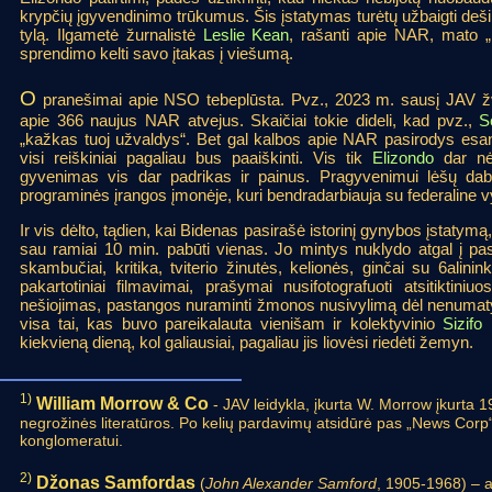
krypčių įgyvendinimo trūkumus. Šis įstatymas turėtų užbaigti de
tylą. Ilgametė žurnalistė
Leslie Kean
, rašanti apie NAR, mato „r
sprendimo kelti savo įtakas į viešumą.
O
pranešimai apie NSO tebeplūsta. Pvz., 2023 m. sausį JAV 
apie 366 naujus NAR atvejus. Skaičiai tokie dideli, kad pvz.,
S
„kažkas tuoj užvaldys“. Bet gal kalbos apie NAR pasirodys esa
visi reiškiniai pagaliau bus paaiškinti. Vis tik
Elizondo
dar nėr
gyvenimas vis dar padrikas ir painus. Pragyvenimui lėšų daba
programinės įrangos įmonėje, kuri bendradarbiauja su federaline v
Ir vis dėlto, tądien, kai Bidenas pasirašė istorinį gynybos įstatymą,
sau ramiai 10 min. pabūti vienas. Jo mintys nuklydo atgal į pas
skambučiai, kritika, tviterio žinutės, kelionės, ginčai su 6alinink
pakartotiniai filmavimai, prašymai nusifotografuoti atsitiktiniu
nešiojimas, pastangos nuraminti žmonos nusivylimą dėl nenumaty
visa tai, kas buvo pareikalauta vienišam ir kolektyvinio
Sizifo
r
kiekvieną dieną, kol galiausiai, pagaliau jis liovėsi riedėti žemyn.
1)
William Morrow & Co
- JAV leidykla, įkurta W. Morrow įkurta 19
negrožinės literatūros. Po kelių pardavimų atsidūrė pas „News Corp“ 
konglomeratui.
2)
Džonas Samfordas
(
John Alexander Samford
, 1905-1968) – a