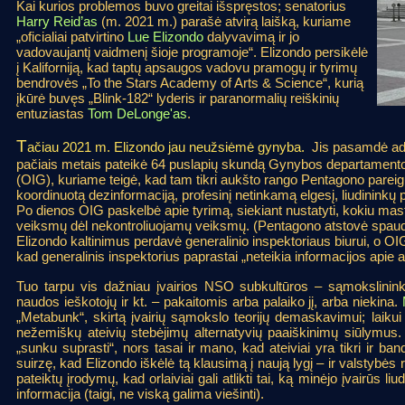
Kai kurios problemos buvo greitai išspręstos; senatorius
Harry Reid’as
(m. 2021 m.) parašė atvirą laišką, kuriame
„oficialiai patvirtino
Lue Elizondo
dalyvavimą ir jo
vadovaujantį vaidmenį šioje programoje“. Elizondo persikėlė
į Kaliforniją, kad taptų apsaugos vadovu pramogų ir tyrimų
bendrovės „To the Stars Academy of Arts & Science“, kurią
įkūrė buvęs „Blink-182“ lyderis ir paranormalių reiškinių
entuziastas
Tom DeLonge'as
.
T
ačiau 2021 m. Elizondo jau neužsiėmė gynyba.
Jis pasamdė a
pačiais metais pateikė 64 puslapių skundą Gynybos departamento 
(OIG), kuriame teigė, kad tam tikri aukšto rango Pentagono pareig
koordinuotą dezinformaciją, profesinį netinkamą elgesį, liudininkų 
Po dienos OIG paskelbė apie tyrimą, siekiant nustatyti, kokiu 
veiksmų dėl nekontroliuojamų veiksmų. (Pentagono atstovė spau
Elizondo kaltinimus perdavė generalinio inspektoriaus biurui, o O
kad generalinis inspektorius paprastai „neteikia informacijos apie 
Tuo tarpu vis dažniau įvairios NSO subkultūros – sąmokslininkų
naudos ieškotojų ir kt. – pakaitomis arba palaiko jį, arba niekina.
„Metabunk“, skirtą įvairių sąmokslo teorijų demaskavimui; laikui 
nežemiškų ateivių stebėjimų alternatyvių paaiškinimų siūlymus.
„sunku suprasti“, nors tasai ir mano, kad ateiviai yra tikri ir ban
suirzę, kad Elizondo iškėlė tą klausimą į naują lygį – ir valstybės
pateiktų įrodymų, kad orlaiviai gali atlikti tai, ką minėjo įvairūs liud
informacija (taigi, ne viską galima viešinti).