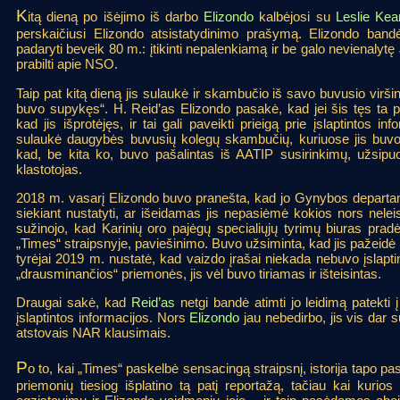
K
itą dieną po išėjimo iš darbo
Elizondo
kalbėjosi su
Leslie Kea
perskaičiusi Elizondo atsistatydinimo prašymą. Elizondo band
padaryti beveik 80 m.: įtikinti nepalenkiamą ir be galo nevienalytę
prabilti apie NSO.
Taip pat kitą dieną jis sulaukė ir skambučio iš savo buvusio virš
buvo supykęs“. H. Reid’as Elizondo pasakė, kad jei šis tęs ta 
kad jis išprotėjęs, ir tai gali paveikti prieigą prie įslaptintos i
sulaukė daugybės buvusių kolegų skambučių, kuriuose jis buvo į
kad, be kita ko, buvo pašalintas iš AATIP susirinkimų, užsipu
klastotojas.
2018 m. vasarį Elizondo buvo pranešta, kad jo Gynybos departa
siekiant nustatyti, ar išeidamas jis nepasiėmė kokios nors nele
sužinojo, kad Karinių oro pajėgų specialiųjų tyrimų biuras prad
„Times“ straipsnyje, paviešinimo. Buvo užsiminta, kad jis pažeidė
tyrėjai 2019 m. nustatė, kad vaizdo įrašai niekada nebuvo įslapti
„drausminančios“ priemonės, jis vėl buvo tiriamas ir išteisintas.
Draugai sakė, kad
Reid’as
netgi bandė atimti jo leidimą patekti į
įslaptintos informacijos. Nors
Elizondo
jau nebedirbo, jis vis dar
atstovais NAR klausimais.
P
o to, kai „Times“ paskelbė sensacingą straipsnį, istorija tapo pa
priemonių tiesiog išplatino tą patį reportažą, tačiau kai kuri