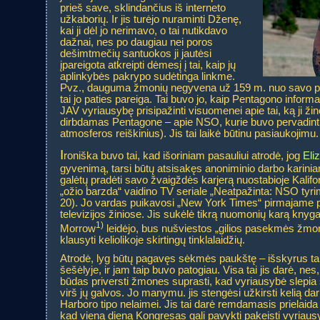
prieš save, sklindančius iš interneto
užkaborių. Ir jis turėjo nuraminti Dženę,
kai ji dėl jo nerimavo, o tai nutikdavo
dažnai, nes po daugiau nei poros
dešimtmečių santuokos ji jautėsi
įpareigota atkreipti dėmesį į tai, kaip jų
aplinkybės pakrypo sudėtinga linkme.
Pvz., dauguma žmonių negyvena už 159 m. nuo savo pač
tai jo paties pareiga. Tai buvo jo, kaip Pentagono informa
JAV vyriausybę prisipažinti visuomenei apie tai, ką ji žin
dirbdamas Pentagone – apie NSO, kurie buvo pervadinti
atmosferos reiškinius). Jis tai laikė būtinu pasiaukojimu.
I
roniška buvo tai, kad išoriniam pasauliui atrodė, jog
Eli
gyvenimą, tarsi būtų atsisakęs anoniminio darbo kari
galėtų pradėti savo žvaigždės karjerą nuostabioje Kaliforn
„ožio barzda“ vaidino TV seriale „Neatpažinta: NSO tyri
20). Jo vardas puikavosi „New York Times“ pirmajame pu
televizijos žiniose. Jis sukėlė tikrą nuomonių karą knyg
1)
Morrow
leidėjo, bus nušviestos „gilios pasekmės žmon
klausyti keliolikoje skirtingų tinklalaidžių.
Atrodė, lyg būtų pagavęs sėkmės paukštę – išskyrus tai,
šešėlyje, ir jam taip buvo patogiau. Visa tai jis darė, nes
būdas priversti žmones suprasti, kad vyriausybė slepia 
virš jų galvos. Jo manymu. jis stengėsi užkirsti kelią dar
Harboro tipo nelaimei. Jis tai darė remdamasis prielaida (
kad vieną dieną Kongresas gali pavykti pakeisti vyriaus