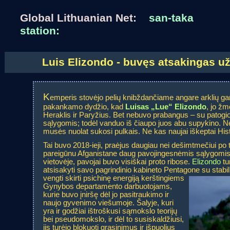
Global Lithuanian Net:
san-taka
station:
Luis Elizondo - buvęs atsakingas 
K
emperis stovėjo pelių knibždančiame angare arklių ga
pakankamo dydžio, kad
Luisas „Lue“ Elizondo
, jo žm
Heraklis ir Paryžius. Bet nebuvo prabangus – su patogi
sąlygomis; todėl vanduo iš čiaupo juos abu supykino. Ne
musės nuolat sukosi pulkais. Ne kas naujai iškeptai Hist
Tai buvo 2018-ieji, praėjus daugiau nei dešimtmečiui po 
pareigūnu Afganistane daug pavojingesnėmis sąlygomis. 
vietovėje, pavojai buvo visiškai proto ribose.
Elizondo
tu
atsisakyti savo pagrindinio kabineto Pentagone su stabiliu
vengti skirti psichinę energiją kerštingiems
Gynybos departamento darbuotojams,
kurie buvo įniršę dėl jo pasitraukimo ir
naujo gyvenimo viešumoje. Šalyje, kuri
yra ir godžiai ištroškusi sąmokslo teorijų
bei pseudomokslo, ir dėl to susiskaldžiusi,
jis turėjo blokuoti grasinimus ir išpuolius