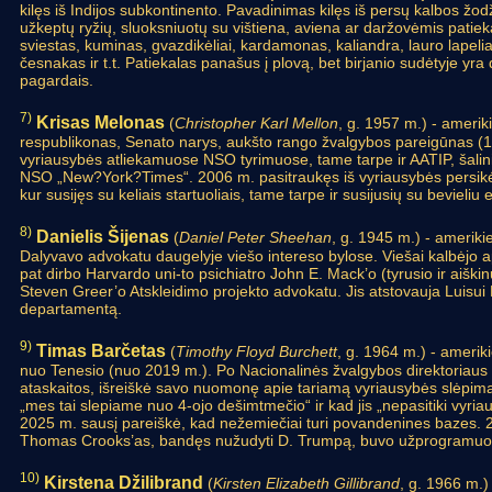
kilęs iš Indijos subkontinento. Pavadinimas kilęs iš persų kalbos žodž
užkeptų ryžių, sluoksniuotų su vištiena, aviena ar daržovėmis patieka
sviestas, kuminas, gvazdikėliai, kardamonas, kaliandra, lauro lapeli
česnakas ir t.t. Patiekalas panašus į plovą, bet birjanio sudėtyje yr
pagardais.
7)
Krisas Melonas
(
Christopher Karl Mellon
, g. 1957 m.) - amerik
respublikonas, Senato narys, aukšto rango žvalgybos pareigūnas (19
vyriausybės atliekamuose NSO tyrimuose, tame tarpe ir AATIP, šalin
NSO „New?York?Times“. 2006 m. pasitraukęs iš vyriausybės persikėlė 
kur susijęs su keliais startuoliais, tame tarpe ir susijusių su bevieli
8)
Danielis Šijenas
(
Daniel Peter Sheehan
, g. 1945 m.) - amerikieč
Dalyvavo advokatu daugelyje viešo intereso bylose. Viešai kalbėjo a
pat dirbo Harvardo uni-to psichiatro John E. Mack’o (tyrusio ir aiški
Steven Greer’o Atskleidimo projekto advokatu. Jis atstovauja Luisui
departamentą.
9)
Timas Barčetas
(
Timothy Floyd Burchett
, g. 1964 m.) - ameriki
nuo Tenesio (nuo 2019 m.). Po Nacionalinės žvalgybos direktoriaus 
ataskaitos, išreiškė savo nuomonę apie tariamą vyriausybės slėpi
„mes tai slepiame nuo 4-ojo dešimtmečio“ ir kad jis „nepasitiki vyriau
2025 m. sausį pareiškė, kad nežemiečiai turi povandenines bazes. 202
Thomas Crooks’as, bandęs nužudyti D. Trumpą, buvo užprogramuo
10)
Kirstena Džilibrand
(
Kirsten Elizabeth Gillibrand
, g. 1966 m.) 