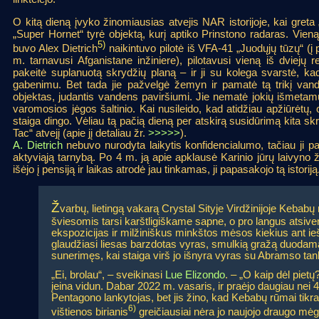
O kitą dieną įvyko žinomiausias atvejis NAR istorijoje, kai gre
„Super Hornet“ tyrė objektą, kurį aptiko Prinstono radaras. Vieną
5)
buvo Alex Dietrich
naikintuvo pilotė iš VFA-41 „Juodųjų tūzų“ (į 
m. tarnavusi Afganistane inžiniere), pilotavusi vieną iš dviejų 
pakeitė suplanuotą skrydžių planą – ir ji su kolega svarstė, kad
gabenimu. Bet tada jie pažvelgė žemyn ir pamatė tą trikį vande
objektas, judantis vandens paviršiumi. Jie nematė jokių išmetam
varomosios jėgos šaltinio. Kai nusileido, kad atidžiau apžiūrėtų, o
staiga dingo. Vėliau tą pačią dieną per atskirą susidūrimą kita sk
Tac“ atvejį (apie jį detaliau žr.
>>>>>
).
A. Dietrich
nebuvo nurodyta laikytis konfidencialumo, tačiau ji pas
aktyviąją tarnybą. Po 4 m. ją apie apklausė Karinio jūrų laivyno žv
išėjo į pensiją ir laikas atrodė jau tinkamas, ji papasakojo tą istoriją
Ž
varbų, lietingą vakarą Crystal Sityje Virdžinijoje Kebab
šviesomis tarsi karštligiškame sapne, o pro langus atsive
ekspozicijas ir milžiniškus minkštos mėsos kiekius ant i
glaudžiasi liesas barzdotas vyras, smulkią gražą duodama
sunerimęs, kai staiga virš jo išnyra vyras su Abramso ta
„Ei, brolau“, – sveikinasi
Lue Elizondo
. – „O kaip dėl pietų?
įeina vidun. Dabar 2022 m. vasaris, ir praėjo daugiau nei 4
Pentagono lankytojas, bet jis žino, kad Kebabų rūmai tikrai 
6)
vištienos birianis
greičiausiai nėra jo naujojo draugo mėg