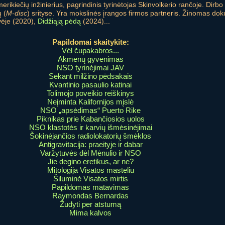
merikiečių inžinierius, pagrindinis tyrinėtojas Skinvolkerio rančoje. Dirbo
 (
M-disc
) srityse. Yra mokslinės įrangos firmos partneris. Žinomas dok
vėje (2020),
Didžiąją pėdą
(2024)...
Papildomai skaitykite:
Vėl čupakabros...
Akmenų gyvenimas
NSO tyrinėjimai JAV
Sekant milžino pėdsakais
Kvantinio pasaulio katinai
Tolimojo poveikio reiškinys
Neįminta Kalifornijos mįslė
NSO „apsėdimas“ Puerto Rike
Piknikas prie Kabančiosios uolos
NSO klastotės ir karvių išmėsinėjimai
Šokinėjančios radiolokatorių šmėklos
Antigravitacija: praeityje ir dabar
Varžytuvės dėl Mėnulio ir NSO
Jie degino eretikus, ar ne?
Mitologija Visatos masteliu
Šiluminė Visatos mirtis
Papildomas matavimas
Raymondas Bernardas
Žudyti per atstumą
Mima kalvos