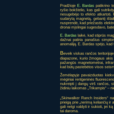
Pradžioje
E. Bardas
patikrino t
ryšio bokštelio, kas gali sutrik
nesugebėjo to efekto atkartoti
sudarytą magnetą, gebantį išlai
nusprendė, kad priežastis elektro
dronai mįslingai sugesdavo, bater
E. Bardas
laikė, kad stiprūs mag
dažnai patiria panašius simpto
anomaliją. E. Bardas spėjo, kad 
B
eveik viskas rančos teritorijoje
diapazone, kurio žmogaus akis n
pažangūs magnetometrai, infrara
kad būtų pastebėtos visos seismin
Žemėlapyje pavaizduotas kiekvi
mėginiai rentgeninės fluorescen
nukreipti į dangų virš rančos,
židiniu laikomas „Trikampis“ – n
„Skinwalker Ranch Insiders“ nar
prieigą prie „nerimą keliančių i
gali netgi valdyti ir sukioti, jei 
tai daroma.