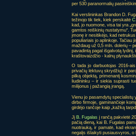
per 530 paranormalių pasireiškim
Kai verslininkas Brandon D. Fug
težinojo tik tiek, kiek perskaitė
C.
kad, jo nuomone, visa tai yra „g
gamtos reiškinių nustatymu“. Tu
įmonę ir nesitikėjo, kad netruku
populiariais jo aplinkoje. Tačiau 
maždaug už 0,5 mln. dolerių – pe
pavadintą pagal išgalvotą lydinį
kraštovaizdžio - kalnų plynaukšt
O tada jo darbuotojas 2016-ais
privačių lėktuvų skrydžių) ir pa
pilką objektą, primenantį kosminį
liudininku – ir siekia suprasti
milijonus į pažangią įrangą.
Vienu jo pasamdytų specialistų 
dirbo firmoje, gaminančioje komp
girdėjo rančoje kaip „kažką tarpdi
Jį
B. Fugalas
į rančą pakvietė 20
pačią dieną, kai B. Fugalas pama
nuotrauką, ir pamatė, kad ekran
negalįs išlaikyti pusiausvyros, o