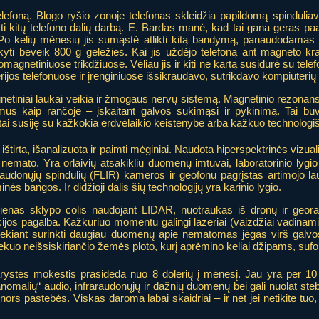
elefoną. Blogo ryšio zonoje telefonas skleidžia papildomą spindulia
dyti kitų telefono dalių darbą. E. Bardas manė, kad tai gana geras paa
. Po kelių mėnesių jis sumąstė atlikti kitą bandymą, panaudodamas
kyti beveik 800 g geležies. Kai jis uždėjo telefoną ant magneto kraš
magnetiniuose trikdžiuose. Vėliau jis ir kiti ne kartą susidūrė su telef
ijos telefonuose ir įrenginiuose išsikraudavo, sutrikdavo kompiuterių 
netiniai laukai veikia ir žmogaus nervų sistemą. Magnetinio rezonan
mus kaip rančoje – įskaitant galvos sukimąsi ir pykinimą. Tai b
tai susiję su kažkokia erdvėlaikio keistenybe arba kažkuo technologi
 ištirta, išanalizuota ir paimti mėginiai. Naudota hiperspektrinės vizuali
emato. Yra orlaivių atsakiklių duomenų imtuvai, laboratorinio lygi
udonųjų spindulių (FLIR) kameros ir geofonu pagrįstas artimojo la
ės bangos. Ir didžioji dalis šių technologijų yra karinio lygio.
enas sklypo colis naudojant LIDAR, nuotraukas iš dronų ir georadar
cijos pagalba. Kažkuriuo momentu galingi lazeriai (vaizdžiai vadin
 siekiant surinkti daugiau duomenų apie nematomas jėgas virš galv
iekuo neišsiskiriančio žemės ploto, kurį aprėmino keliai džipams, su
ystės mokestis prasideda nuo 8 dolerių į mėnesį. Jau yra per 10 t
r anomalių“ audio, infraraudonųjų ir dažnių duomenų bei gali nuolat st
ką nors pastebės. Viskas daroma labai skaidriai – ir net jei netikite tuo,