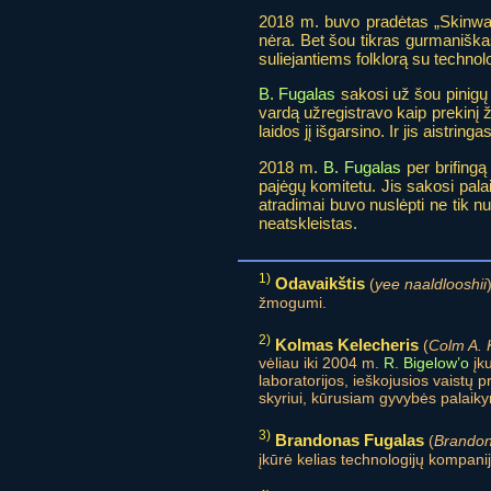
2018 m. buvo pradėtas „Skinwal
nėra. Bet šou tikras gurmanišk
suliejantiems folklorą su techno
B. Fugalas
sakosi už šou pinigų n
vardą užregistravo kaip prekinį ž
laidos jį išgarsino. Ir jis aistrin
2018 m.
B. Fugalas
per brifingą
pajėgų komitetu. Jis sakosi pal
atradimai buvo nuslėpti ne tik n
neatskleistas.
1)
Odavaikštis
(
yee naaldlooshii
žmogumi.
2)
Kolmas Kelecheris
(
Colm A. 
vėliau iki 2004 m.
R. Bigelow’o
įku
laboratorijos, ieškojusios vaist
skyriui, kūrusiam gyvybės palaik
3)
Brandonas Fugalas
(
Brandon
įkūrė kelias technologijų kompani