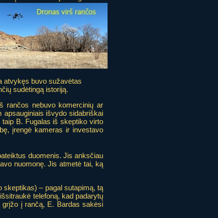
čia atvykęs buvo sužavėtas
ių sudėtingą istoriją.
irš rančos nebuvo komercinių ar
em apsauginiais išvydo sidabriškai
 taip B. Fugalas iš skeptiko virto
ybę, įrengė kameras ir investavo
s pateiktus duomenis. Jis anksčiau
 savo nuomonę. Jis atmetė tai, ką
o skeptikas) – pagal sutapimą, tą
išsitraukė telefoną, kad padarytų
 grįžo į rančą, E. Bardas sakėsi