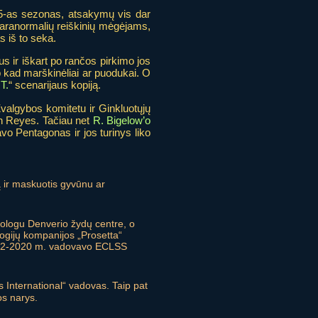
 5-as sezonas, atsakymų vis dar
 paranormalių reiškinių mėgėjams,
s iš to seka.
us ir iškart po rančos pirkimo jos
ip kad marškinėliai ar puodukai. O
T.
“ scenarijaus kopiją.
valgybos komitetu ir Ginkluotųjų
an Reyes. Tačiau net
R. Bigelow’o
vo Pentagonas ir jos turinys liko
ą ir maskuotis gyvūnu ar
nologu Denverio žydų centre, o
ogijų kompanijos „Prosetta“
 2012-2020 m. vadovavo ECLSS
rs International“ vadovas. Taip pat
os narys.