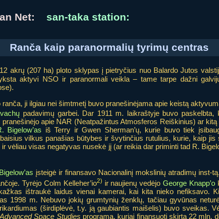
nian Net:
san-taka station:
Ranča kaip paranormalių tyrimų centras
2 akrų (207 ha) ploto sklypas į pietryčius nuo Balardo Jutos valstijoj
yksta aktyvi NSO ir paranormali veikla – tame tarpe dažni galvi
ose).
ranča, ji ilgiau nei šimtmetį buvo pranešinėjama apie keistą aktyvumą 
avachų
padavimų garbei. Dar 1911 m. laikraštyje buvo paskelbta, kad
kai pranešinėjo apie NAR (Neatpažintus Atmosferos Reiškinius) ar kit
. Bigelow’as
iš Terry ir Gwen Sherman’ų, kurie buvo tiek įsibau
baisius vilkus panašias būtybes ir švytinčius rutulius, kurie, kaip jis
ia, ir vėliau visas negatyvas nusekė jį (ar reikia dar priminti tad R. B
Bigelow’as
įsteigė ir finansavo Nacionalinį mokslinių atradimų inst-tą
2)
ančoje. Tyrėjo Colm Kelleher’io
ir naujienų vedėjo
George Knapp’o
k
kažkas ištraukė laidus vienai kamerai, kai kita nieko nefiksavo. 
s 1998 m. Nebuvo jokių grumtynių ženklų, tačiau gyvūnas neturėjo
rikardiumas (širdiplėvė, t.y. ją gaubiantis maišelis) buvo sveikas. V
Advanced Space Studies
programa, kuriai finansuoti skirta 22 mln. d