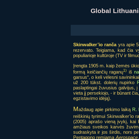
Global Lithua
Skinwalker’io ranča
yra apie 51
rezervato. Teigiama, kad čia v
populiarioje kultūroje (TV ir filmu
Įrengta 1905 m. kaip žemės ūkio 
1)
formą keičiančių raganų
iš
n
garsus“, o keli vėlesni savinin
už 200 tūkst. dolerių nupirko
R
paslaptingai žuvusius galvijus, į 
vieta jį persekiojo, - ir būnant č
egzistavimo idėją).
M
aždaug apie pirkimo laiką
R. 
reiškinių tyrimui Skinwalker’io r
(2005) aprašo vieną įvykį, kai 
amžiaus sveikos karvės žuvima
sudraskyta ir jos širdis, nors pe
Pentagono remiama
Aerospace 