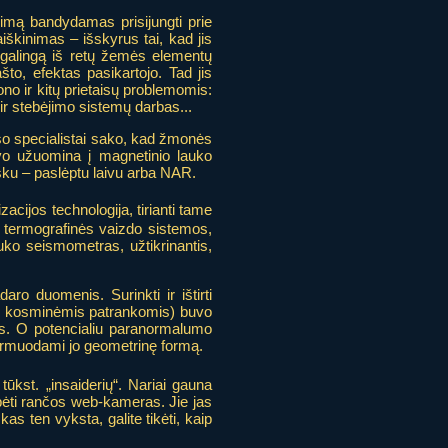
vimą bandydamas prisijungti prie
iškinimas – išskyrus tai, kad jis
 galingą iš retų žemės elementų
to, efektas pasikartojo. Tad jis
ono ir kitų prietaisų problemomis:
ir stebėjimo sistemų darbas...
so specialistai sako, kad žmonės
uvo užuomina į magnetinio lauko
šku – paslėptu laivu arba NAR.
zacijos technologija, tirianti tame
o termografinės vaizdo sistemos,
uko seismometras, užtikrinantis,
o duomenis. Surinkti ir ištirti
ami kosminėmis patrankomis) buvo
os. O potencialiu paranormalumo
formuodami jo geometrinę formą.
ūkst. „insaiderių“. Nariai gauna
ebėti rančos web-kameras. Jie jas
 kas ten vyksta, galite tikėti, kaip