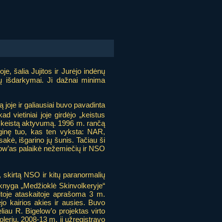
e, šalia Jujitos ir Jurėjo indėnų
jų išdarkymai. Ji dažnai minima
joje ir galiausiai buvo pavadinta
 vietiniai joje girdėjo „keistus
ą keistą aktyvumą. 1996 m. rančą
ginę tuo, kas ten vyksta: NAR,
 sakė, išgarino jų šunis. Tačiau ši
igelow’as palaikė nežemiečių ir NSO
, skirtą NSO ir kitų paranormalių
nyga „Medžioklė Skinvolkeryje“
Kitoje ataskaitoje aprašoma 3 m.
 kairios akies ir ausies. Buvo
ėliau R. Bigelow’o projektas virto
olerių. 2008-13 m. ji užregistravo