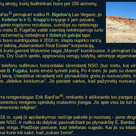
ų atvejų, kurių liudininkais buvo per 150 asmenų.
3)
al’as
pirmąkart sutiko
R. Bigelow’ą
Las Vegase, jis
 Kelleher’io
ir
G. Knapp’o
knygoje ir jam pasakė,
rupinio mąstymo rezultatas, sumišęs su neteisingu
o metu B. Fugal’as valdė stambią nekilnojamojo turto
s nežemiečių stebėjimai ir
išdarkyti galvijai
taps
jis buvo suintriguotas ir 2016 m. slapta nupirko rančą
r laikiną „Adamantium Real Estate“ korporaciją,
, iš kurio gaminti Wolverine nagai „Marvel“ komiksuose. Ir pirmąkart 
ės, Dry Gulch upelio, apgriuvusių senųjų sodybų, atmintyje atgaminanč
 telefonu nufilmavo horizontaliai skrendantį NSO (tuo metu, kai v
rodė
B. Fugalui
, kuris ėmėsi tyrinėti įrašą. Po 4 mėn. jis pats su dvi
 laivą, chaotiškai skraidantį virš plynaukštės greta jo nuosavybės. Ir
 tuos „didelius keistumus“. Jis pastatė vartus, kad pažymėtų nuosav
4)
yra rentgenologas Erik Bard’as
, renkantis ir aiškinantis tos įrango
onentus rentgeno spindulių matavimo įrangai. Jis apie visa tai turi
mensinio religinio“.
16 m. spalį (ir apsilankymas rančoje pakeitė jo nuostatą – jame ding
tė NSO. Ir nutiko du dalykai: pasivaikštant po plynaukštę E. Bardas 
as mirga. Pradžioje pamanė, kad telefonas sugedo. Kai jis su kitais
 kai kurie kiti sakė, kad „sukasi žemė“.