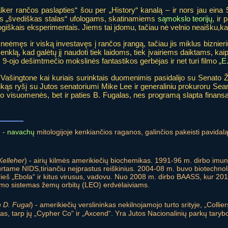
ker rančos paslapties“ šou per „History“ kanalą – ir nors jau eina
as „švediškas stalas“ ufologams, skatinamiems
sąmokslo teorijų
, ir
logiškais eksperimentais. Jiems tai įdomu, tačiau nė velnio neaišku,ka
eėmęs ir viską investavęs į rančos įrangą, tačiau jis miklus biznieri
enklą, kad galėtų jį naudoti tiek laidoms, tiek įvairiems daiktams, ka
gas 9-ojo dešimtmečio mokslinės fantastikos gerbėjas ir net turi filmo „
E.
 Vašingtone kai kuriais surinktais duomenimis pasidalijo su Senato Ž
aikąs ryšį su Jutos senatoriumi Mike Lee ir generaliniu prokuroru Se
uo visuomenės, bet ir paties B. Fugalas, nes programą slapta finansa
) -
navachų
mitologijoje kenkiančios raganos, galinčios pakeisti pavidal
Kelleher
) - airių kilmės amerikiečių biochemikas. 1991-96 m. dirbo imu
rtame NIDS,tiriančiu neįprastus reiškinius. 2004-08 m. buvo biotechnol
ų prieš „Ebola“ ir kitus virusus, vadovu. Nuo 2008 m. dirbo BAASS, kur
ymo sistemas žemų orbitų (LEO) erdvėlaiviams.
 D. Fugal
) - amerikiečių verslininkas nekilnojamojo turto srityje, „Collie
jas, tarp jų „Cypher Co“ ir „Axcend“. Yra Jutos Nacionalinių parkų taryb