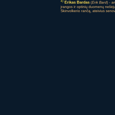
4)
Erikas Bardas
(
Erik Bard
) - a
įrangos ir optinių duomenų nešėjų
Skinvolkerio rančą, ateivius seno