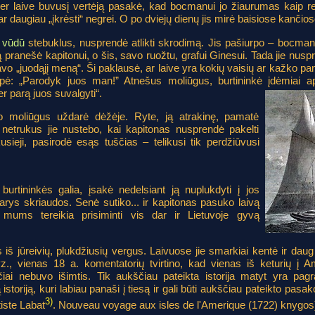
r laive buvusį vertėją pasakė, kad bocmanui jo žiaurumas kaip reiki
ar daugiau „įkrėsti“ negrei. O po dviejų dienų jis mirė baisiose kančios
e
vūdū
stebuklus, nusprendė atlikti skrodimą. Jis pašiurpo – bocman
 pranešė kapitonui, o šis, savo ruožtu, grafui Ginesui. Tada jie nuspr
avo „juodąjį meną“. Ši paklausė, ar laive yra kokių vaisių ar kažko 
epė: „Parodyk juos man!” Atnešus moliūgus, burtininkė įdėmiai apž
per parą juos suvalgyti“.
o moliūgus uždarė dėžėje. Ryte, ją atrakinę, pamatė
 netrukus jie nustebo, kai kapitonas nusprendė pakelti
kusieji, pasirodė esąs tuščias – telikusi tik perdžiūvusi
 burtininkės galia, įsakė nedelsiant ją nuplukdyti į jos
darys skriaudos. Senė sutiko... ir kapitonas pasuko laivą
 mums tereikia prisiminti vis dar ir Lietuvoje gyvą
 iš jūreivių, plukdžiusių vergus. Laivuose jie smarkiai kentė ir daug 
vz., vienas 18 a. komentatorių tvirtino, kad vienas iš keturių į A
iečiai nebuvo išimtis. Tik aukščiau pateikta istorija matyt yra p
 istoriją, kuri labiau panaši į tiesą ir gali būti aukščiau pateikto pasak
3)
iste Labat
. Nouveau voyage aux isles de l'Amerique (1722) knygos