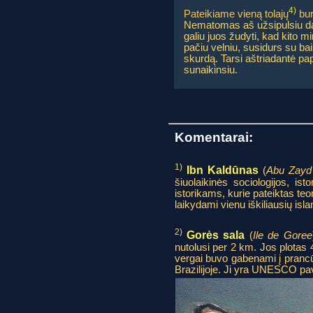
4)
Pateikiame vieną tolajų
bur
Nematomas aš užsipulsiu daug
galiu juos žudyti, kad kito m
pačiu velniu, susidurs su bais
skurdą. Tarsi aštriadantė papū
sunaikinsiu.
Komentarai:
1)
Ibn Kaldūnas
(
Abu Zayd
šiuolaikinės sociologijos, is
istorikams, kurie pateiktas te
laikydami vienu iškiliausių isla
2)
Gorės sala
(
Ile de Goree
nutolusi per 2 km. Jos plotas 
vergai buvo gabenami į prancūz
Brazilijoje. Ji yra UNESCO p