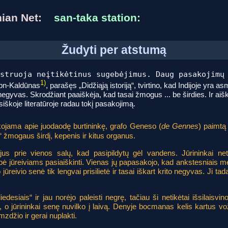
anian Net:
san-taka station:
Žudyti per atstumą
struoja neįtikėtinus sugebėjimus. Daug pasakojimų
1)
ibn-Kaldūnas
, parašęs „Didžiąją istoriją“, tvirtino, kad Indijoje yra
egyvas. Skrodžiant paaiškėja, kad tasai žmogus ... be širdies. Ir aišku 
iškoje literatūroje radau tokį pasakojimą.
ama apie juodaodę burtininkę, grafo Geneso (
de Gennes
) paimtą 
i“ žmogaus širdį, kepenis ir kitus organus.
jus prie vienos salų, kad pasipildytų gėl vandens. Jūrininkai net
ė jūreiviams pasiaiškinti. Vienas jų papasakojo, kad ankstesniais meta
ūreivio senė tik lengvai prisilietė ir tasai iškart krito negyvas. Ji tada
desiais“ ir jau norėjo paleisti negrę, tačiau ši netikėtai išsilaisvino 
o jūrininkai senę nuvilko į laivą. Denyje bocmanas kelis kartus vož
mzdžio ir gerai nuplakti.