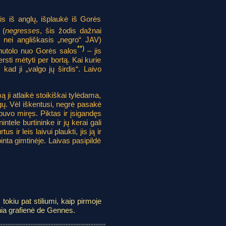
s iš anglų, išplaukė iš Gorės
 (
negresses
, šis žodis dažnai
u nei angliškasis „negro“ JAV)
**)
enutolo nuo Gorės salos
– jis
ersti mėtyti per bortą. Kai kurie
kad ji „valgo jų širdis“. Laivo
 ji atlaikė stoikiškai tylėdama,
ėgų. Vėl iškentusi, negrė pasakė
 buvo miręs. Piktas ir įsigandęs
ntele burtininke ir jų kerai gali
 ir leis laivui plaukti, jis ją ir
pinta gimtinėje. Laivas pasipildė
tokiu pat stiliumi, kaip pirmoje
onia grafienė de Gennes.