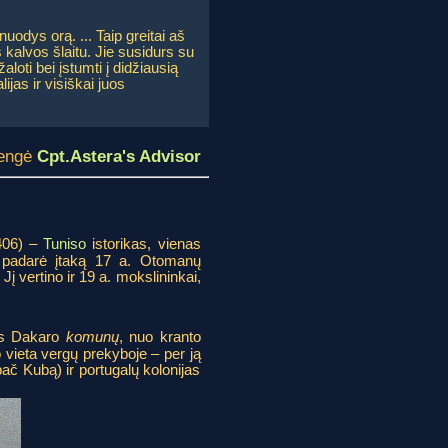
odys orą. ... Taip greitai aš
 kalvos šlaitu. Jie susidurs su
loti bei įstumti į didžiausią
ijas ir visiškai juos
engė
Cpt.Astera's Advisor
406) –
Tuniso
istorikas, vienas
ją“ padarė įtaką 17 a. Otomanų
į vertino ir 19 a. mokslininkai,
nės Dakaro
komunų
, nuo kranto
 vieta vergų prekyboje – per ją
pač Kubą) ir portugalų kolonijas