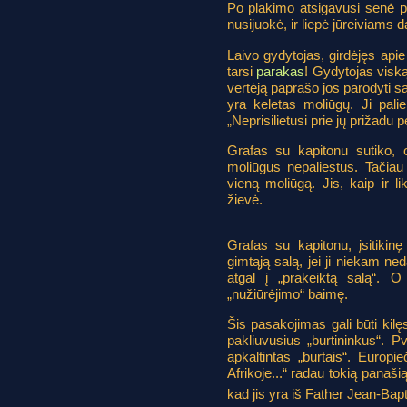
Po plakimo atsigavusi senė pe
nusijuokė, ir liepė jūreiviams d
Laivo gydytojas, girdėjęs api
tarsi
parakas
! Gydytojas viską
vertėją paprašo jos parodyti s
yra keletas moliūgų. Ji pali
„Neprisilietusi prie jų prižadu 
Grafas su kapitonu sutiko, 
moliūgus nepaliestus. Tačiau
vieną moliūgą. Jis, kaip ir li
žievė.
Grafas su kapitonu, įsitikinę
gimtąją salą, jei ji niekam ne
atgal į „prakeiktą salą“. O
„nužiūrėjimo“ baimę.
Šis pasakojimas gali būti kilęs
pakliuvusius „burtininkus“. P
apkaltintas „burtais“. Europ
Afrikoje...“ radau tokią panašią
kad jis yra iš Father Jean-Bapt