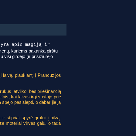
 yra apie magiją ir
 asmenų, kuriems pakanka pirštu
visi girdėjo (ir prisižiūrėjo
į laivą, plaukiantį į Prancūzijos
rukus atvilko besipriešinančią
is, kai laivas irgi sustojo prie
 spėjo pasislėpti, o dabar jie ją
ir stipriai spyrė grafui į pilvą.
ė moteriai virvės galu, o tada