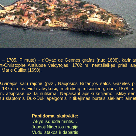
 – 1705, Plimute) – d'Oyac de Gennes grafas (nuo 1698), karinia
-Christophe Antiluose valdytojas, 1702 m. neatsilaikęs prieš an
 Marie Guillet (1690).
Gvinėjos salų rajone (pvz., Naujosios Britanijos salos Gazelės p
i 1875 m. iš Fidži atvykusių metodistų misionierių, nors 1878 m. 
 atsiprašė už tą nutikimą. Nepaisant apsikrikštijamo, išlikę senieji
u slaptomis Duk-Duk apeigomis ir tikėjimas burtais siekiant laimėt
Papildomai skaitykite:
Akys išduoda mintis...
Juodoji Nigerijos magija
Vūdū ištakos ir dabartis