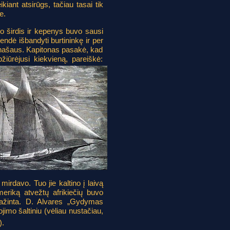
ant atsirūgs, tačiau tasai tik
e.
o širdis ir kepenys buvo sausi
endė išbandyti burtininkę ir per
panašaus. Kapitonas pasakė, kad
iūrėjusi kiekvieną, pareiškė:
mirdavo. Tuo jie kaltino į laivą
meriką atvežtų afrikiečių buvo
agražinta. D. Alvares „Gydymas
ojimo šaltiniu (vėliau nustačiau,
).