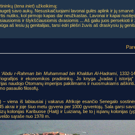
tininkų (
tena iniet
) užkeikimą:
elį savo aukų. Nesuskaičiuojami lavonai gulės aplink ir jų smarvė nu
irtis nutiks, kol pirmojo kapas dar neužkastas. Lavonai ir kapai nusitęs
iausiomis ir šlykščiausiomis dvasiomis ... Aš galiu juos persekioti ir ža
ga aš lesiu jų genitalijas, tarsi ėdri plėšri žuvis aš draskysiu jų genital
Par
 ‘Abdu r-Rahman bin Muhammad bin Khaldun Al-Hadrami
, 1332-1
toriografijos ir ekonomikos pradininkų. Jo knyga „Įvadas į istori
orijas naudojo Otomanų imperijos pakilimams ir nuosmukiams aiškinti. J
mo pasaulio filosofų.
) – viena iš labiausiai į vakarus Afrikoje esančio Senegalo sosti
45 akrai ir joje šiuo metu gyvena per 1000 gyventojų. Sala garsi savo
ų kolonijas Karibuose (Haitį) ir Luizianą, be to į ispanų kolonijas (y
aveldo sąraše nuo 1978 m.