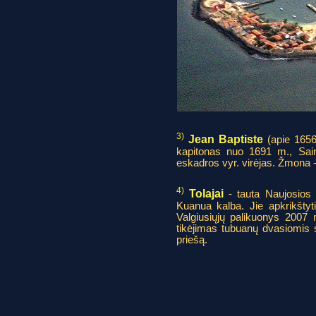
3)
Jean Baptiste
(apie 1656
kapitonas nuo 1691 m., Saint
eskadros vyr. virėjas. Žmona -
4)
Tolajai
- tauta Naujosios 
Kuanua kalba. Jie apkrikštyt
Valgiusiųjų palikuonys 2007 m.
tikėjimas tubuanų dvasiomis s
priešą.