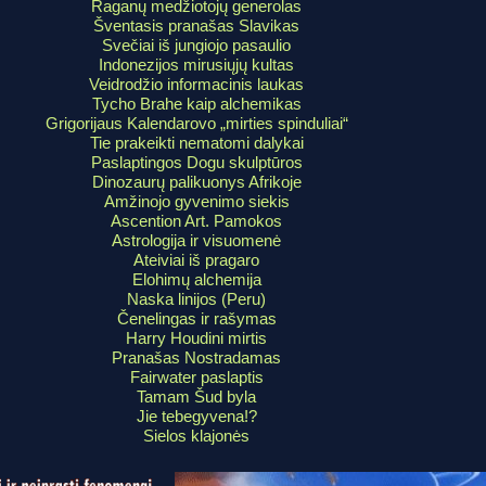
Raganų medžiotojų generolas
Šventasis pranašas Slavikas
Svečiai iš jungiojo pasaulio
Indonezijos mirusiųjų kultas
Veidrodžio informacinis laukas
Tycho Brahe kaip alchemikas
Grigorijaus Kalendarovo „mirties spinduliai“
Tie prakeikti nematomi dalykai
Paslaptingos Dogu skulptūros
Dinozaurų palikuonys Afrikoje
Amžinojo gyvenimo siekis
Ascention Art. Pamokos
Astrologija ir visuomenė
Ateiviai iš pragaro
Elohimų alchemija
Naska linijos (Peru)
Čenelingas ir rašymas
Harry Houdini mirtis
Pranašas Nostradamas
Fairwater paslaptis
Tamam Šud byla
Jie tebegyvena!?
Sielos klajonės