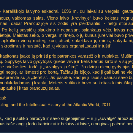
arališkojo laivyno eskadrai. 1696 m. du laivai su vergais, gautai
ncūzų valdomas salas. Vieno laivo „krovinyje“ buvo keletas negrių
as; dabar Prancūzijoje šis žodis yra įžeidžiantis, - netgi stipria
 Po kelių savaičių plaukimo ir nepaisant palankaus vėjo, laivas n
vietoje. Maistas seko, o vergai mirinėjo, o jų kūnus jūreiviai buvo priv
pkaltino vieną moterį, kuri, atseit, sukeldavo jų mirtis, sakydami, 
 skrodimus ir nustatė, kad jų vidaus organai „sausi ir tušti“.
kapitonas įsakė ją pririšti prie patrankos vamzdžio ir nuplakto. Mušimą
tų. Supykęs laivo gydytojas griebė virvę ir kelis kartus kirto iš visų j
be priežasties, todėl ji „suvalgys jo širdį“. Po dviejų dienų gydytojas
negrę, ar išmesti pro bortą. Tačiau jis bijojo, kad ji gali būti ne vieni
usprendė su ja „derėtis“. Jis pasakė, kad jei ji liausis dariusi savo burtus
, nuplukdydamas į krantą. Moteris sutiko ir buvo su keliais kitais išlai
uplaukė į kitas prancūzų salas.
al:
ing, and the Intellectual History of the Atlantic World, 2011
s, kad ji sutiko parodyti ir savo sugebėjimus – ir ji „suvalgė“ arbūzus 
asirašė anglų forto karininkai ir belaisviai laive, o originalą paėmė p