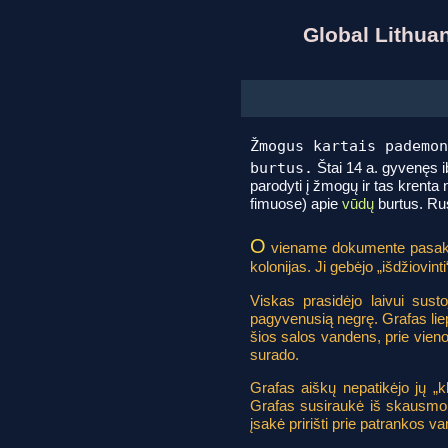
Global Lithu
Žmogus kartais pademon
burtus.
Štai 14 a. gyvenęs 
parodyti į žmogų ir tas krenta n
fimuose) apie
vūdų
burtus. Rus
O
viename dokumente pasakoj
kolonijas. Ji gebėjo „išdžiovint
Viskas prasidėjo laivui susto
pagyvenusią negrę. Grafas liep
šios salos vandens, prie vieno j
surado.
Grafas aiškų nepatikėjo jų „klie
Grafas susiraukė iš skausmo, 
įsakė pririšti prie patrankos va