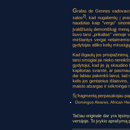
G
rafas de Gennes vadovavo K
2)
salos
, kad nugabentų į pra
naudotas kaip “vergo” sinonim
įvaldžiusių demoniškąjį meną.
buvo tarsi „prikaltas“ vienoje 
mirštantys vergai nelaimėmis a
gydytojas atliko kelių mirusiųjų
Kad išgautų jos prisipažinimą, 
tarsi smūgiai jai nieko nereikš
gydytojui, kad jis ją skaudino 
kapitonas svarstė, ar pasmaugti 
dar labiau pakenkti laivui, tad n
kelis jos gentainius išlaisvins
maisto atsargas ir sėkmingai n
Šį fragmentą perpasakojau pag
Domingos Alvares, African Heal
Tačiau originale dar yra tęsiny
versijoje. To įvykio aprašymą p