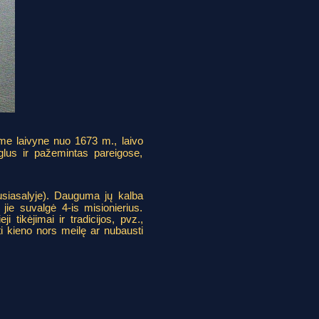
me laivyne nuo 1673 m., laivo
glus ir pažemintas pareigose,
usiasalyje). Dauguma jų kalba
jie suvalgė 4-is misionierius.
 tikėjimai ir tradicijos, pvz.,
i kieno nors meilę ar nubausti