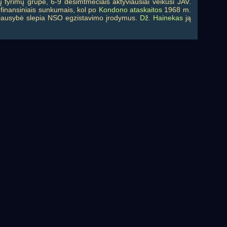
 tyrimų grupė, 6-9 dešimtmečiais aktyviausiai veikusi JAV.
u finansiniais sunkumais, kol po
Kondono ataskaitos
1968 m.
vyriausybė slepia NSO egzistavimo įrodymus.
Dž. Hainekas
ją