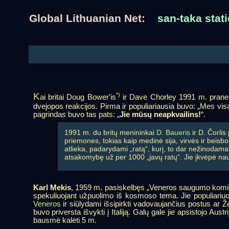
Global Lithuanian Net:
san-taka stati
K
*)
ai britai Doug Bower'is
ir Dave Chorley 1991 m. pranešė
dvejopos reakcijos. Pirma ir populiariausia buvo: „Mes visąl
pagrindas buvo tas pats: „
Jie mūsų neapkvailins!
“.
1991 m. du britų menininkai
D. Baueris
ir D. Čorlis
priemones, tokias kaip medinė sija, virvės ir beisbol
atlieka, padarydami „ratą“, kurį, to dar nežinodama
atsakomybę už per 1000 „javų ratų“. Jie įkvėpė na
Karl Mekis
, 1959 m. pasiskelbęs „Veneros saugumo komisa
spekuliuojant užpuolimo iš kosmoso tema. Jie populiariu
Veneros
ir siūlydami išsipirkti vadovaujančius postus ar 
buvo priversta išvykti į Italiją. Galų gale jie apsistojo Aus
bausmė kalėti 5 m.