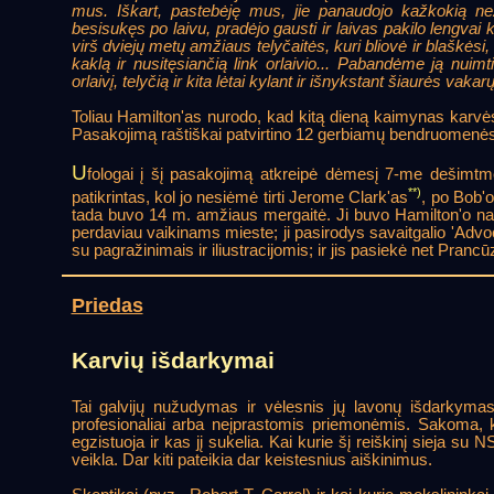
mus. Iškart, pastebėję mus, jie panaudojo kažkokią než
besisukęs po laivu, pradėjo gausti ir laivas pakilo lengvai k
virš dviejų metų amžiaus telyčaitės, kuri bliovė ir blaškėsi
kaklą ir nusitęsiančią link orlaivio... Pabandėme ją nui
orlaivį, telyčią ir kita lėtai kylant ir išnykstant šiaurės vakar
Toliau Hamilton'as nurodo, kad kitą dieną kaimynas karvės
Pasakojimą raštiškai patvirtino 12 gerbiamų bendruomenės na
U
fologai į šį pasakojimą atkreipė dėmesį 7-me dešimtme
**)
patikrintas, kol jo nesiėmė tirti Jerome Clark'as
, po Bob'
tada buvo 14 m. amžiaus mergaitė. Ji buvo Hamilton'o namu
perdaviau vaikinams mieste; ji pasirodys savaitgalio 'Advo
su pagražinimais ir iliustracijomis; ir jis pasiekė net Prancūz
Priedas
Karvių išdarkymai
Tai galvijų nužudymas ir vėlesnis jų lavonų išdarkymas
profesionaliai arba neįprastomis priemonėmis. Sakoma, k
egzistuoja ir kas jį sukelia. Kai kurie šį reiškinį sieja s
veikla. Dar kiti pateikia dar keistesnius aiškinimus.