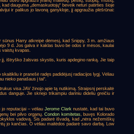
ėliau buvo apgraužti įvairių maitėdų: peslių, suopių, musių,
, kad dauguma „demaskuotojų“ beveik neturi patirties šioje
vijui ir palikus jo lavoną ganykloje, jį apgraužia plėšrūnai:
 ir sūnus Harry atkreipė dėmesį, kad Snippy, 3 m. amžiaus
gsėjo 9 d. Jos galva ir kaklas buvo be odos ir mėsos, kaulai
us vaistų kvapas.
jį, ištryško žalsvas skystis, kuris apdegino ranką. Jie taip
kaitikliu ir pranešė radęs padidėjusį radiacijos lygį. Vėliau
au nieko panašaus į tai“.
rukus visa JAV žinojo apie tą nutikimą. Straipsnį perskaitė
 danguje. Jie skriejo trikampiu dariniu dideliu greičiu ir
jo reputacijai – vėliau
Jerome Clark
nustatė, kad tai buvo
genų bei pilvo organų.
Condon komitetas
, buvęs Kolorado
 mokyklos vadovą. Šis padarė išvadą, kad „nėra nežemiškų
gvintų jo kančias. O vėliau maitėdos padarė savo darbą. Low