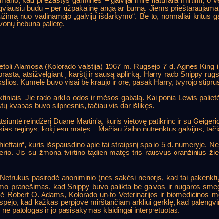
i mano, kad priežastys gamtinės – galvijai mirė natūralia mirtimi, o v
engviausiu būdu – per užpakalinę angą ar burną. Jiems prieštaraujama
raužimą nuo vadinamojo „galvijų išdarkymo“. Be to, normaliai kritus gal
lavonų nebūna palietę.
netoli Alamosa (Kolorado valstija) 1967 m. Rugsėjo 7 d. Agnes King
įprasta, atsižvelgiant į karštį ir sausą aplinką. Harry rado Snippy ru
ikslios. Kumelė buvo visai be kraujo ir ore, pasak Harry, tvyrojo stipr
iniais. Jie rado arklio odos ir mėsos gabalą. Kai ponia Lewis palietė 
ų kvapas buvo silpnesnis, tačiau vis dar išlikęs.
untė reindžerį Duane Martin'ą, kuris vietovę patikrino ir su Geigerio s
usias reginys, kokį esu matęs... Mačiau žaibo nutrenktus galvijus, tači
tain“, kuris išspausdino apie tai straipsnį spalio 5 d. numeryje. Net
o. Jis su žmona tvirtino tądien matęs tris rausvus-oranžinius žiedus
 Netrukus pasirodė anoniminio (nes sakėsi nenorįs, kad tai pakenktų 
mo pranešimas, kad Snippy buvo palikta be galvos ir nugaros sme
ėmė Robert O. Adams, Kolorado un-to Veterinarijos ir biomedicinos
 ir spėjo, kad kažkas perpjovė mirštančiam arkliui gerklę, kad palen
i ne patologas ir jo pasisakymas klaidingai interpretuotas.