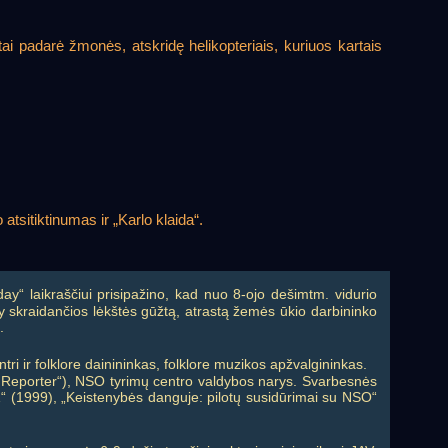
ai padarė žmonės, atskridę helikopteriais, kuriuos kartais
tsitiktinumas ir „Karlo klaida“.
y“ laikraščiui prisipažino, kad nuo 8-ojo dešimtm. vidurio
y skraidančios lėkštės gūžtą, atrastą žemės ūkio darbininko
.
tri ir folklore dainininkas, folklore muzikos apžvalgininkas.
UFO Reporter“), NSO tyrimų centro valdybos narys. Svarbesnės
Z“ (1999), „Keistenybės danguje: pilotų susidūrimai su NSO“