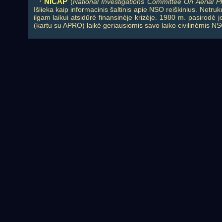
NICAP
(
National Investigations Committee On Aerial
Išlieka kaip informacinis šaltinis apie NSO reiškinius. Netr
ilgam laikui atsidūrė finansinėje krizėje. 1980 m. pasirodė
(kartu su APRO) laikė geriausiomis savo laiko civilinėmis N