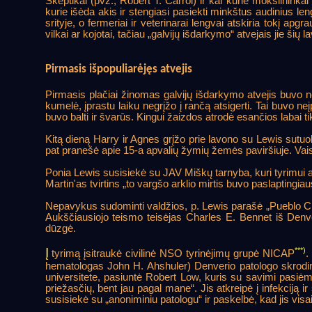
Skeptikai (pvz., Robert T. Carrol) ir kai kurie mokslininka
kurie išėda akis ir stengiasi pasiekti minkštus audinius l
srityje, o fermeriai ir veterinarai lengvai atskiria tokį apg
vilkai ar kojotai, tačiau „galvijų išdarkymo“ atvejais jie šių 
Pirmasis išpopuliarėjęs atvejis
Pirmasis plačiai žinomas galvijų išdarkymo atvejis buvo 
kumelė, įprastu laiku negrįžo į rančą atsigerti. Tai buvo ne
buvo balti ir švarūs. Kingui žaizdos atrodė esančios labai t
Kitą dieną Harry ir Agnes grįžo prie lavono su Lewis sutuokt
pat pranešė apie 15-a apvalių žymių žemės paviršiuje. Vaist
Ponia Lewis susisiekė su JAV Miškų tarnyba, kuri tyrimui atsi
Martin'as tvirtins „to vargšo arklio mirtis buvo paslaptingia
Nepavykus sudominti valdžios, p. Lewis parašė „Pueblo Chief
Aukščiausiojo teismo teisėjas Charles E. Bennet iš Denveri
dūzgė.
Į
***)
tyrimą įsitraukė civilinė NSO tyrinėjimų grupė NICAP
.
hematologas John H. Ahshuler) Denverio patologo skrodi
universitete, pasiuntė Robert Low, kuris su savimi pasi
priežasčių, bent jau pagal mane“. Jis atkreipė į infekciją
susisiekė su „anoniminiu patologu“ ir paskelbė, kad jis visa