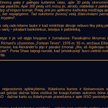
inomą galią ir galingas turbininis ratas, apie 30 pėdų skersmens
aip paukštis. Apie 300 pėdų virš mūsų jis, atrodo, stabtelėjo ir pakibo
, lyg užstrigusi tvoroje. Priėję prie jos aptikome kažkokią medžiagą ap
mti, bet nepajėgėme. Tad nukirtome [tvoros] vielą išlaisvindami pam
ų kryptimi
“.
 odą rado kitame lauke ir kad minkštoje dirvoje nebuvo likę jokių p
rių – įskaitant bankininkus, teisėjus ir paštininką.
tyje ir jis vėl atgijo knygose ir žurnaluose. Pasakojimo tikrumas
o Richard'o užuominos „Fortean Times“. 1976 m. 93 m. amžiaus Eth
ose, kai Alexander'is įėjo ir pasakė žmonai: „Ma, aš išgalvojau isto
cate'“. Ponia Shaw taipogi nurodė, kad 'prisiekusieji' buvo vietinio
iją.
 neįprastomis aplinkybėmis. Išdarkoma burnos ir išeinamosios ang
ad galvijai dažnai būna visiškai be kraujo.Kartais aukomis būna 
u NSO - dažnai kartu su išdarkymais pranešama ir apie NSO pasirodymą.