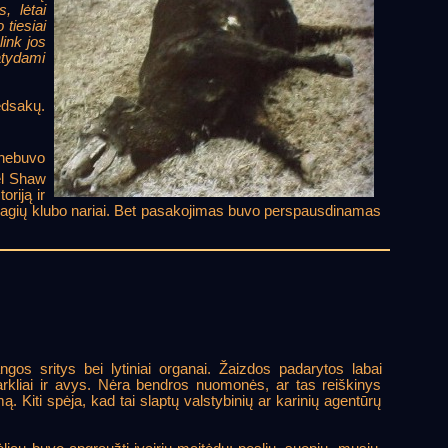
, lėtai
 tiesiai
link jos
atydami
ėdsakų.
 nebuvo
el Shaw
riją ir
 melagių klubo nariai. Bet pasakojimas buvo perspausdinamas
os sritys bei lytiniai organai. Žaizdos padarytos labai
arkliai ir avys. Nėra bendros nuomonės, ar tas reiškinys
 Kiti spėja, kad tai slaptų valstybinių ar karinių agentūrų