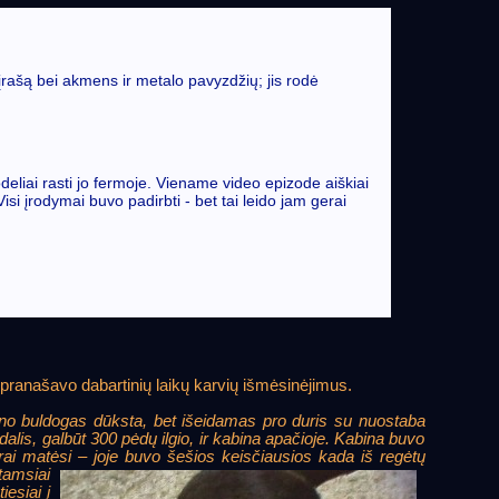
o įrašą bei akmens ir metalo pavyzdžių; jis rodė
deliai rasti jo fermoje. Viename video epizode aiškiai
si įrodymai buvo padirbti - bet tai leido jam gerai
špranašavo dabartinių laikų karvių išmėsinėjimus.
ano buldogas dūksta, bet išeidamas pro duris su nuostaba
alis, galbūt 300 pėdų ilgio, ir kabina apačioje. Kabina buvo
rai matėsi – joje buvo šešios keisčiausios kada iš regėtų
tamsiai
esiai į