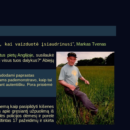
, kai vaizduotė įsiaudrinusi
",
Markas Tvenas
tus pietų Anglijoje
, susilaukė
ti visus tuos dalykus?“ Abiejų
udodami paprastas
istams pademonstravo, kaip tai
ant autentišku. Pora prisiėmė
emą kaip pasipildyti kišenes
apie gręsiantį užpuolimą iš
ės policijos dėmesį ir porelė
ltintas 17 pažeidimų ir skirta