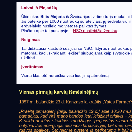
Laivai iš Plejadžių
Ūkininkas
Bilis Mejeris
iš Šveicarijos tvirtino turįs nuolatin
Jis pateikė per 1000 nuotraukų su ateiviais, jų erdvėlaiviu ir 
erdvėlaivio nusileidimo vietose paliktas žymes.
Plačiau apie tai puslapyje –
NSO nusileidžia žemiau
Neigimas
Tai didžiausia klastotė susijusi su NSO. Ištyrus nuotraukas p
matoma, kad „skraidanti lėkštė“ siūbuojama kaip švytuoklė an
uždirbti.
Įvertinimas
Viena klastotė nereiškia visų liudijimų atmetimą
Vienas pirmųjų karvių išmėsinėjimų
1897 m. balandžio 23 d. Kanzaso laikraštis „Yates Farmer's
„
Praeitą pirmadienį [taigi, balandžio 19 d.] apie 10:30 
pamačiau, kad virš mano bandos lėtai leidžiasi orlaivis – k
iš stiklo ar kitos skaidrios medžiagos perjuostos siaura 
būtybių. Jos energingai aiškinosi tarpusavyje, bet mes nes
rusvos spalvos. Stovėjome nustėrę iš netikėtumo ir baimė