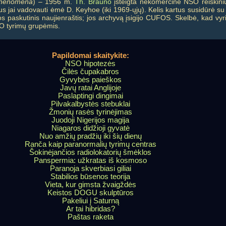
 Phenomena
) – 1956 m.
Th. Brauno
įsteigta nekomercinė NSO reiškinių
ukus jai vadovauti ėmė D. Keyhoe (iki 1969-ųjų). Kelis kartus susidūrė s
 jos paskutinis naujienraštis; jos archyvą įsigijo CUFOS. Skelbė, kad 
SO tyrimų grupėmis.
Papildomai skaitykite:
NSO hipotezės
Čilės čupakabros
Gyvybės paieškos
Javų ratai Anglijoje
Paslaptingi dingimai
Pilvakalbystės stebuklai
Žmonių rasės tyrinėjimas
Juodoji Nigerijos magija
Niagaros didžioji gyvatė
Nuo amžių pradžių iki šių dienų
Ranča kaip paranormalių tyrimų centras
Šokinėjančios radiolokatorių šmėklos
Panspermia: užkratas iš kosmoso
Paranoja skverbiasi giliai
Stabilios būsenos teorija
Vieta, kur gimsta žvaigždės
Keistos DOGU skulptūros
Pakeliui į Saturną
Ar tai hibridas?
Paštas raketa