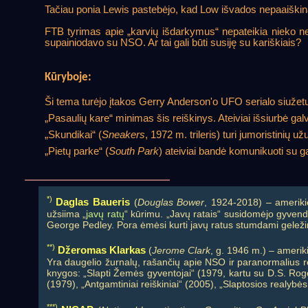
Tačiau ponia Lewis pastebėjo, kad Low išvados nepaaiškin
FTB tyrimas apie „karvių išdarkymus“ nepateikia nieko neį
supainiodavo su NSO. Ar tai gali būti susiję su kariškiais?
Kūryboje:
Ši tema turėjo įtakos Gerry Anderson'o UFO serialo siužetu
„Pasaulių kare“ minimas šis reiškinys. Ateiviai išsiurbė gal
„Skundikai“ (
Sneakers
, 1972 m. trileris) turi jumoristinių 
„Pietų parke“ (
South Park
) ateiviai bandė komunikuoti su ga
*)
Daglas Baueris
(
Douglas Bower
, 1924-2018) – amerikie
užsiima „
javų ratų
“ kūrimu. „Javų ratais“ susidomėjo gyvend
George Pedley. Pora ėmėsi kurti javų ratus stumdami geležinę
**)
Džeromas Klarkas
(
Jerome Clark
, g. 1946 m.) – ameriki
Yra daugelio žurnalų, rašančių apie NSO ir paranormalius re
knygos: „Slapti Žemės gyventojai“ (1979, kartu su D.S. Rogo
(1979), „Antgamtiniai reiškiniai“ (2005), „Slaptosios realybės,
***)