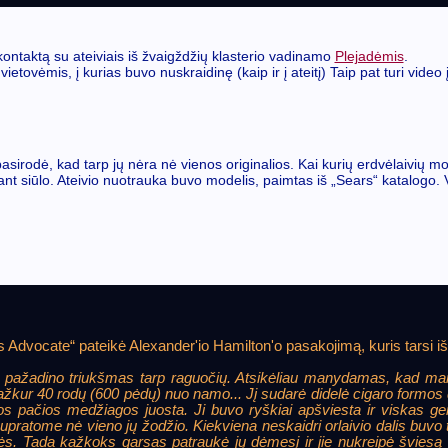
į kontaktą su ateiviais iš žvaigždžių klasterio vadinamo
Plejadėmis
.
vietovėmis, į kurias buvo nuskraidinę (kaip ir į ateitį) Taip pat turi vide
asirodė, kad tarp jų nėra nė vienos originalios. Kai kurių erdvėlaivių mo
t siūlo. Ateivio nuotrauka buvo modelis, paimtas iš „Sears“ katalogo. Vi
 Advocate“ pateikė Alexander'io Hamilton'o pasakojimą, kuris tarsi i
mus pažadino triukšmas tarp raguočių. Atsikėliau manydamas, kad m
ažkur 40 rodų (600 pėdų) nuo namo... Jį sudarė didelė cigaro formos d
tos pačios medžiagos juosta. Ji buvo ryškiai apšviesta ir viskas ge
upratome nė vieno jų žodžio. Kiekviena neskaidri orlaivio dalis buvo 
s. Tada kažkoks garsas patraukė jų dėmesį ir jie nukreipė šviesą ti