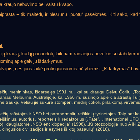
a kraujo nebuvimo bei vaistų kvapo.
prasta – tik maitėdų ir plėšrūnų „puotų“ pasekmės. Kiti sako, kad t
i.
vijų kraują, kad jį panaudotų laikinam radiacijos poveikio sustabdymui.
užuominų apie galvijų išdarkymus.
lvijais, nes juos laikė protingiausiomis būtybėmis. „Išdarkymas“ buvo a
čių menininkas, išgarsėjęs 1991 m., kai su draugu Deivu Čorliu „Toda
amas Melburne, Australijoje, kai 1966 m. sužinojo apie čia atrastą Tull
 traukę. Vėliau jie sukūrė stomperį, medinį cokolį, prilaikomą virvėmis
ečių rašytojas ir NSO bei paranormalių reiškinių tyrinėtojas. Taip pat kan
iškinius, autorius, reporteris ir redaktorius („Fate“, „International 
), daugiatomė „NSO enciklopedija“ (1998), „Kriptozoologija nuo A iki 
 dingusios civilizacijos ir esybės iš kitų pasaulių“ (2010).