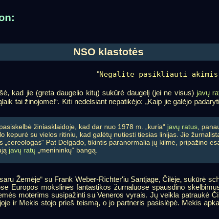
on:
NSO klastotės
Negalite pasikliauti akimis
"
, kad jie (greta daugelio kitų) sukūrė daugelį (jei ne visus)
javų ra
aik tai žinojome!“. Kiti nedelsiant nepatikėjo: „Kaip jie galėjo padary
 pasiskelbė žiniasklaidoje, kad dar nuo 1978 m. „kuria“
javų ratus
, pana
o kepurė su vielos ritiniu, kad galėtų nutiesti tiesias linijas. Jie žurnal
s „cereologas“ Pat Delgado, tikintis paranormalia jų kilme, pripažino es
ują
javų ratų
„menininkų“ bangą.
ru Žemėje“ su Frank Weber-Richter'iu Santjage, Čilėje, sukūrė sch
ose Europos mokslinės fantastikos žurnaluose spausdino skelbimus 
Žemės moterims susipažinti su Veneros vyrais. Jų veikla patraukė Čil
trijoje ir Mekis stojo prieš teismą, o jo partneris pasislėpė. Mekis apka