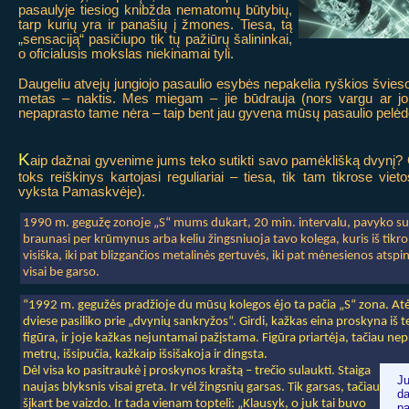
pasaulyje tiesiog knibžda nematomų būtybių,
tarp kurių yra ir panašių į žmones. Tiesa, tą
„sensaciją“ pasičiupo tik tų pažiūrų šalininkai,
o oficialusis mokslas niekinamai tyli.
Daugeliu atvejų jungiojo pasaulio esybės nepakelia ryškios šviesos
metas – naktis. Mes miegam – jie būdrauja (nors vargu ar jo
nepaprasto tame nėra – taip bent jau gyvena mūsų pasaulio pelėdos 
K
aip dažnai gyvenime jums teko sutikti savo pamėklišką dvynį? 
toks reiškinys kartojasi reguliariai – tiesa, tik tam tikrose v
vyksta Pamaskvėje).
1990 m. gegužę zonoje „S“ mums dukart, 20 min. intervalu, pavyko suti
braunasi per krūmynus arba keliu žingsniuoja tavo kolega, kuris iš tikro 
visiška, iki pat blizgančios metalinės gertuvės, iki pat mėnesienos atsp
visai be garso.
“1992 m. gegužės pradžioje du mūsų kolegos ėjo ta pačia „S“ zona. Atėj
dviese pasiliko prie „dvynių sankryžos“. Girdi, kažkas eina proskyna iš te
figūra, ir joje kažkas nejuntamai pažįstama. Figūra priartėja, tačiau n
metrų, išsipučia, kažkaip išsišakoja ir dingsta.
Dėl visa ko pasitraukė į proskynos
kraštą – trečio sulaukti. Staiga
Ju
naujas blyksnis visai greta. Ir vėl žingsnių garsas. Tik garsas, tačiau
d
šįkart be vaizdo. Ir tada vienam topteli: „Klausyk, o juk tai buvo
p