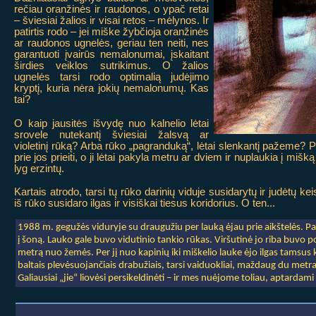
rečiau oranžinės ir raudonos, o ypač retai
– šviesiai žalios ir visai retos – mėlynos. Ir
patirtis rodo – jei miške žybčioja oranžinės
ar raudonos ugnelės, geriau ten neiti, nes
garantuoti įvairūs nemalonumai, įskaitant
širdies veiklos sutrikimus. O žalios
ugnelės tarsi rodo optimalią judėjimo
kryptį, kuria nėra jokių nemalonumų. Kas
tai?
O kaip jausitės išvydę nuo kalnelio lėtai
srovele nutekantį šviesiai žalsvą ar
violetinį rūką? Arba rūko „pagranduką“, lėtai slenkantį pažeme? Pas
prie jos prieiti, o ji lėtai pakyla metru ar dviem ir nuplaukia į mišką
lyg erzintų.
Kartais atrodo, tarsi tų rūko darinių viduje susidarytų ir judėtų ke
iš rūko susidaro ilgas ir visiškai tiesus koridorius. O ten...
1988 m. gegužės viduryje su draugužiu per lauką ėjau prie aikštelės. P
į šoną. Lauko gale buvo vidutinio tankio rūkas. Viršutinė jo riba buvo 
metrą nuo žemės. Per jį nuo kapinių iki miškelio lauke ėjo ilgas tamsus 
baltais plevėsuojančiais drabužiais, tarsi vaiduokliai, maždaug du metr
Galiausiai „jie“ liovėsi persikeldinėti – ir mes nuėjome toliau, aptardam