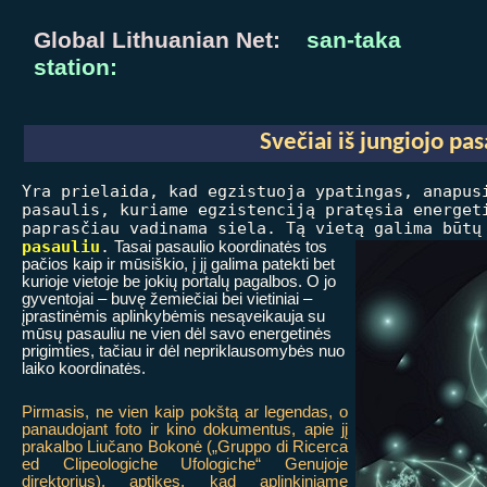
Global Lithuanian Net:
san-taka
station:
Svečiai iš jungiojo pas
Yra prielaida, kad egzistuoja ypatingas, anapus
pasaulis, kuriame egzistenciją pratęsia energet
paprasčiau vadinama siela. Tą vietą galima būt
pasauliu
.
Tasai pasaulio koordinatės tos
pačios kaip ir mūsiškio, į jį galima patekti bet
kurioje vietoje be jokių portalų pagalbos. O jo
gyventojai – buvę žemiečiai bei vietiniai –
įprastinėmis aplinkybėmis nesąveikauja su
mūsų pasauliu ne vien dėl savo energetinės
prigimties, tačiau ir dėl nepriklausomybės nuo
laiko koordinatės.
Pirmasis, ne vien kaip pokštą ar legendas, o
panaudojant foto ir kino dokumentus, apie jį
prakalbo Liučano Bokonė („Gruppo di Ricerca
ed Clipeologiche Ufologiche“ Genujoje
direktorius), aptikęs, kad aplinkiniame