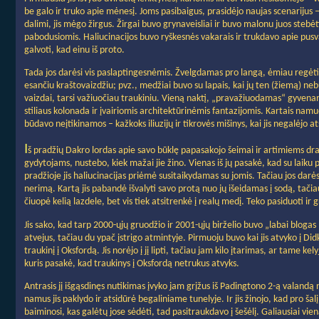
be galo ir truko apie mėnesį. Joms pasibaigus, prasidėjo naujas scenarijus
dalimi, jis mėgo žirgus. Žirgai buvo grynaveisliai ir buvo malonu juos stebėt
pabodusiomis. Haliucinacijos buvo ryškesnės vakarais ir trukdavo apie pusv
galvoti, kad einu iš proto.
Tada jos darėsi vis paslaptingesnėmis. Žvelgdamas pro langą, ėmiau regėti va
esančiu kraštovaizdžiu; pvz., medžiai buvo su lapais, kai jų ten (žiemą) nebu
vaizdai, tarsi važiuočiau traukiniu. Vieną naktį, „pravažiuodamas“ gyvena
stiliaus kolonada ir įvairiomis architektūrinėmis fantazijomis. Kartais nam
būdavo neįtikinamos – kažkoks iliuzijų ir tikrovės mišinys, kai jis negalėjo ats
I
š pradžių Dakro lordas apie savo būklę papasakojo šeimai ir artimiems dr
gydytojams, nustebo, kiek mažai jie žino. Vienas iš jų pasakė, kad su laiku pr
pradžioje jis haliucinacijas priėmė susitaikydamas su jomis. Tačiau jos darės
nerimą. Kartą jis pabandė išvalyti savo protą nuo jų išeidamas į sodą, tačiau
čiuopė kelią lazdele, bet vis tiek atsitrenkė į realų medį. Teko pasiduoti ir gr
Jis sako, kad tarp 2000-ųjų gruodžio ir 2001-ųjų birželio buvo „labai blogas 
atvejus, tačiau du ypač įstrigo atmintyje. Pirmuoju buvo kai jis atvyko į Didk
traukinį į Oksfordą. Jis norėjo į jį lipti, tačiau jam kilo įtarimas, ar tame kely
kuris pasakė, kad traukinys į Oksfordą netrukus atvyks.
Antrasis jį išgąsdinęs nutikimas įvyko jam grįžus iš Padingtono 2-ą valandą 
namus jis paklydo ir atsidūrė begaliniame tunelyje. Ir jis žinojo, kad pro šal
baiminosi, kas galėtų jose sėdėti, tad pasitraukdavo į šešėlį. Galiausiai viena 