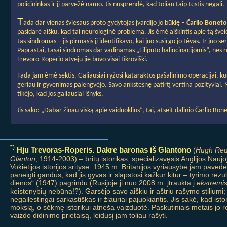
policininkas ir jį parvežė namo. Jis nusprendė, kad toliau taip tęstis negali.
T
ada dar vienas šviesaus proto gydytojas įvardijo jo būklę –
Čarlio Bonet
pasidarė aišku, kad tai neurologinė problema. Jis ėmė aiškintis apie tą šve
tas sindromas – jis pirmasis jį identifikavo, kai juo susirgo jo tėvas. Ir ju
Paprastai, tasai sindromas dar vadinamas „Liliputo haliucinacijomis“, nes r
Trevoro-Roperio atveju jie buvo visai tikroviški.
Tada jam ėmė sektis. Galiausiai ryžosi kataraktos pašalinimo operacijai, ku
geriau ir gyvenimas palengvėjo. Savo ankstesnę patirtį vertina pozityviai. N
tikėjo, kad jos galiausiai išnyks.
Jis sako: „Dabar žinau viską apie vaiduoklius“, tai, atseit dalinio Čarlio Bo
*)
Hju Trevoras-Roperis. Dakre baronas iš Glantono
(
Hugh Red
Glanton
, 1914-2003) – britų istorikas, specializavęsis Anglijos Naujo
Vokietijos istorijos srityse. 1945 m. Britanijos vyriausybė jam pavedė 
paneigti gandus, kad jis gyvas ir slapstosi kažkur kitur – tyrimo rezu
dienos“ (1947) pagrindu (Rusijoje ji nuo 2008 m. įtraukta į
ekstremis
keistenybių nebūna!?). Garsėjo savo aiškiu ir aštriu rašymo stiliumi; r
negailestingai sarkastiškas ir žiauriai pajuokiantis. Jis sakė, kad isto
mokslą, o sėkmę istorikui atneša vaizduotė. Paskutiniais metais jo reg
vaizdo didinimo prietaisą, leidusį jam toliau rašyti.