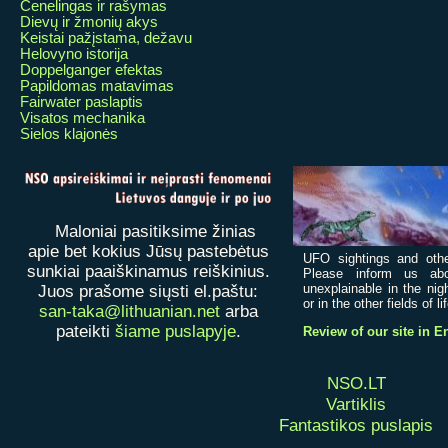
Čenelingas ir rašymas
Dievų ir žmonių akys
Keistai pažįstama, dežavu
Helovyno istorija
Doppelganger efektas
Papildomas matavimas
Fairwater paslaptis
Visatos mechanika
Sielos klajonės
Maloniai pasitiksime žinias
apie bet kokius Jūsų pastebėtus
UFO sightings and othe
sunkiai paaiškinamus reiškinius.
Please inform us abo
unexplainable in the nig
Juos prašome siųsti el.paštu:
or in the other fields of li
san-taka@lithuanian.net
arba
pateikti
šiame puslapyje
.
Review of our site in E
NSO.LT
Vartiklis
Fantastikos puslapis