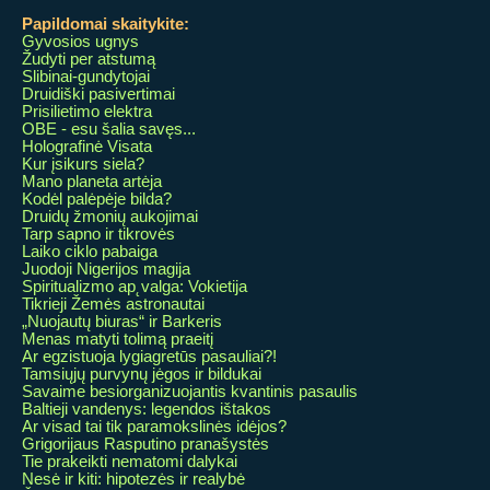
Papildomai skaitykite:
Gyvosios ugnys
Žudyti per atstumą
Slibinai-gundytojai
Druidiški pasivertimai
Prisilietimo elektra
OBE - esu šalia savęs...
Holografinė Visata
Kur įsikurs siela?
Mano planeta artėja
Kodėl palėpėje bilda?
Druidų žmonių aukojimai
Tarp sapno ir tikrovės
Laiko ciklo pabaiga
Juodoji Nigerijos magija
Spiritualizmo ap˛valga: Vokietija
Tikrieji Žemės astronautai
„Nuojautų biuras“ ir Barkeris
Menas matyti tolimą praeitį
Ar egzistuoja lygiagretūs pasauliai?!
Tamsiųjų purvynų jėgos ir bildukai
Savaime besiorganizuojantis kvantinis pasaulis
Baltieji vandenys: legendos ištakos
Ar visad tai tik paramokslinės idėjos?
Grigorijaus Rasputino pranašystės
Tie prakeikti nematomi dalykai
Nesė ir kiti: hipotezės ir realybė