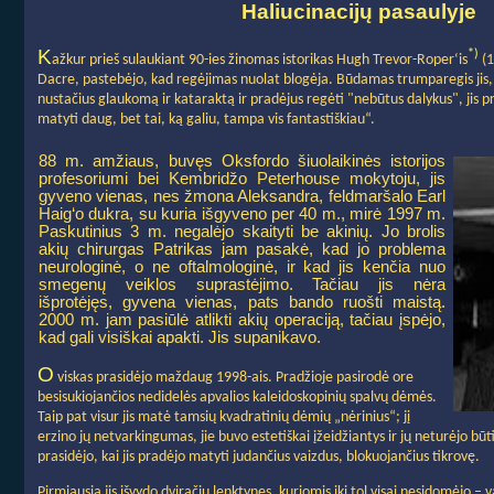
Haliucinacijų pasaulyje
K
*)
ažkur prieš sulaukiant 90-ies žinomas istorikas Hugh Trevor-Roper‘is
(1
Dacre, pastebėjo, kad regėjimas nuolat blogėja. Būdamas trumparegis jis, i
nustačius glaukomą ir kataraktą ir pradėjus regėti "nebūtus dalykus", jis p
matyti daug, bet tai, ką galiu, tampa vis fantastiškiau“.
88 m. amžiaus, buvęs Oksfordo šiuolaikinės istorijos
profesoriumi bei Kembridžo Peterhouse mokytoju, jis
gyveno vienas, nes žmona Aleksandra, feldmaršalo Earl
Haig‘o dukra, su kuria išgyveno per 40 m., mirė 1997 m.
Paskutinius 3 m. negalėjo skaityti be akinių. Jo brolis
akių chirurgas Patrikas jam pasakė, kad jo problema
neurologinė, o ne oftalmologinė, ir kad jis kenčia nuo
smegenų veiklos suprastėjimo. Tačiau jis nėra
išprotėjęs, gyvena vienas, pats bando ruošti maistą.
2000 m. jam pasiūlė atlikti akių operaciją, tačiau įspėjo,
kad gali visiškai apakti. Jis supanikavo.
O
viskas prasidėjo maždaug 1998-ais. Pradžioje pasirodė ore
besisukiojančios nedidelės apvalios kaleidoskopinių spalvų dėmės.
Taip pat visur jis matė tamsių kvadratinių dėmių „nėrinius“; jį
erzino jų netvarkingumas, jie buvo estetiškai įžeidžiantys ir jų neturėjo bū
prasidėjo, kai jis pradėjo matyti judančius vaizdus, blokuojančius tikrovę.
Pirmiausia jis išvydo dviračių lenktynes, kuriomis iki tol visai nesidomėjo – vai