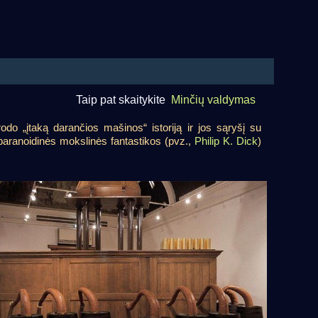
Taip pat skaitykite
Minčių valdymas
arodo „įtaką darančios mašinos“ istoriją ir jos sąryšį su
i paranoidinės mokslinės fantastikos (pvz.,
Philip K. Dick
)