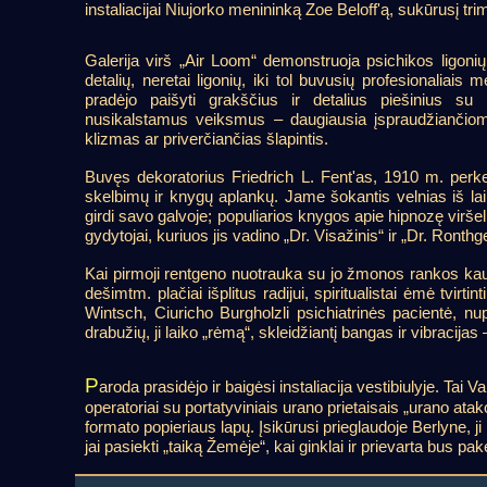
instaliacijai Niujorko menininką Zoe Beloff'ą, sukūrusį tri
Galerija virš „Air Loom“ demonstruoja psichikos ligonių
detalių, neretai ligonių, iki tol buvusių profesionaliais
pradėjo paišyti grakščius ir detalius piešinius su
nusikalstamus veiksmus – daugiausia įspraudžiančiom
klizmas ar priverčiančias šlapintis.
Buvęs dekoratorius Friedrich L. Fent'as, 1910 m. perkelt
skelbimų ir knygų aplankų. Jame šokantis velnias iš lai
girdi savo galvoje; populiarios knygos apie hipnozę virše
gydytojai, kuriuos jis vadino „Dr. Visažinis“ ir „Dr. Ronth
Kai pirmoji rentgeno nuotrauka su jo žmonos rankos kau
dešimtm. plačiai išplitus radijui, spiritualistai ėmė tvi
Wintsch, Ciuricho Burgholzli psichiatrinės pacientė, nu
drabužių, ji laiko „rėmą“, skleidžiantį bangas ir vibracijas
P
aroda prasidėjo ir baigėsi instaliacija vestibiulyje. Tai 
operatoriai su portatyviniais urano prietaisais „urano ata
formato popieriaus lapų. Įsikūrusi prieglaudoje Berlyne, ji 
jai pasiekti „taiką Žemėje“, kai ginklai ir prievarta bus pake