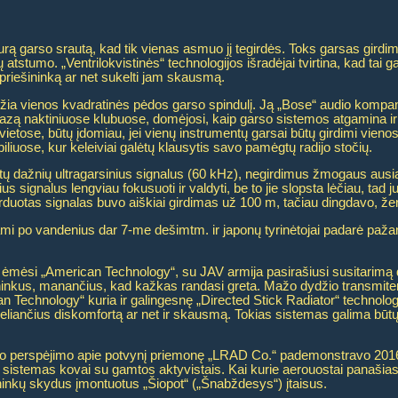
iaurą garso srautą, kad tik vienas asmuo jį tegirdės. Toks garsas girdim
etrų atstumo. „Ventrilokvistinės“ technologijos išradėjai tvirtina, kad tai
i priešininką ar net sukelti jam skausmą.
kleidžia vienos kvadratinės pėdos garso spindulį. Ją „Bose“ audio k
žiazą naktiniuose klubuose, domėjosi, kaip garso sistemos atgamina ir
vietose, būtų įdomiau, jei vienų instrumentų garsai būtų girdimi vieno
liuose, kur keleiviai galėtų klausytis savo pamėgtų radijo stočių.
ukštų dažnių ultragarsinius signalus (60 kHz), negirdimus žmogaus aus
nius signalus lengviau fokusuoti ir valdyti, be to jie slopsta lėčiau, ta
duotas signalas buvo aiškiai girdimas už 100 m, tačiau dingdavo, žen
ekami po vandenius dar 7-me dešimtm. ir japonų tyrinėtojai padarė paž
mėsi „American Technology“, su JAV armija pasirašiusi susitarimą d
šininkus, manančius, kad kažkas randasi greta. Mažo dydžio transmiteri
 Technology“ kuria ir galingesnę „Directed Stick Radiator“ technologij
eliančius diskomfortą ar net ir skausmą. Tokias sistemas galima būtų 
io perspėjimo apie potvynį priemonę „LRAD Co.“ pademonstravo 2016 
 sistemas kovai su gamtos aktyvistais. Kai kurie aerouostai panašias 
ininkų skydus įmontuotus „Šiopot“ („Šnabždesys“) įtaisus.