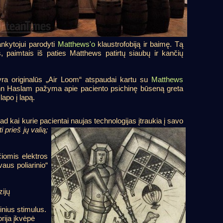
lankytojui parodyti
Matthews'o
klaustrofobiją ir baimę. Tą
is, paimtais iš paties Matthews patirtų siaubų ir kančių
 yra originalūs „Air Loom“ atspaudai kartu su
Matthews
o John Haslam pažyma apie paciento psichinę būseną greta
lapo į lapą.
 kai kurie pacientai naujas technologijas įtraukia į savo
i prieš jų valią;
iomis elektros
aus poliarinio“
zijų
rinius stimulus.
orija įkvėpė