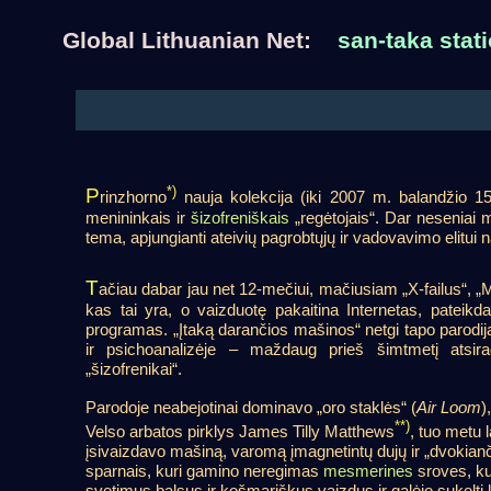
Global Lithuanian Net:
san-taka stati
*)
P
rinzhorno
nauja kolekcija (iki 2007 m. balandžio 1
menininkais ir
šizofreniškais
„regėtojais“. Dar neseniai m
tema, apjungianti ateivių pagrobtųjų ir vadovavimo elitui 
T
ačiau dabar jau net 12-mečiui, mačiusiam „X-failus“, „Mat
kas tai yra, o vaizduotę pakaitina Internetas, pateikd
programas. „Įtaką darančios mašinos“ netgi tapo parodija, 
ir psichoanalizėje – maždaug prieš šimtmetį atsirad
„šizofrenikai“.
Parodoje neabejotinai dominavo „oro staklės“ (
Air Loom
)
**)
Velso arbatos pirklys James Tilly Matthews
, tuo metu
įsivaizdavo mašiną, varomą įmagnetintų dujų ir „dvokianči
sparnais, kuri gamino neregimas
mesmerines
sroves, kur
svetimus balsus ir košmariškus vaizdus ir galėjo sukelti k