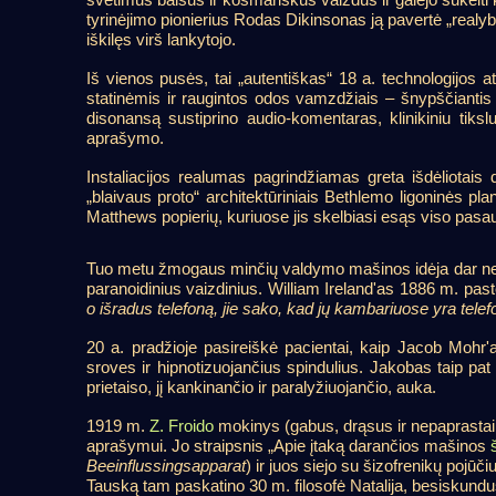
tyrinėjimo pionierius Rodas Dikinsonas ją pavertė „realy
iškilęs virš lankytojo.
Iš vienos pusės, tai „autentiškas“ 18 a. technologijos 
statinėmis ir raugintos odos vamzdžiais – šnypščiantis ir
disonansą sustiprino audio-komentaras, klinikiniu tiksl
aprašymo.
Instaliacijos realumas pagrindžiamas greta išdėliotai
„blaivaus proto“ architektūriniais Bethlemo ligoninės p
Matthews popierių, kuriuose jis skelbiasi esąs viso pasauli
Tuo metu žmogaus minčių valdymo mašinos idėja dar nebuvo
paranoidinius vaizdinius. William Ireland'as 1886 m. paste
o išradus telefoną, jie sako, kad jų kambariuose yra telef
20 a. pradžioje pasireiškė pacientai, kaip Jacob Mohr
sroves ir hipnotizuojančius spindulius. Jakobas taip pat 
prietaiso, jį kankinančio ir paralyžiuojančio, auka.
1919 m.
Z. Froido
mokinys (gabus, drąsus ir nepaprastai t
aprašymui. Jo straipsnis „Apie įtaką darančios mašinos
Beeinflussingsapparat
) ir juos siejo su šizofrenikų pojūčiu
Tauską tam paskatino 30 m. filosofė Natalija, besiskundusi,