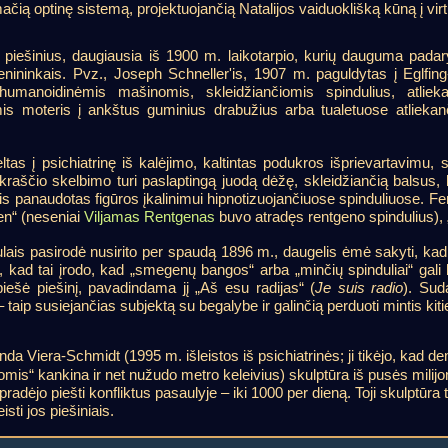
mačią optinę sistemą, projektuojančią Natalijos vaiduoklišką kūną į virt
 piešinius, daugiausia iš 1900 m. laikotarpio, kurių dauguma padar
 menininkais. Pvz., Joseph Schneller'is, 1907 m. paguldytas į Eglfing
 humanoidinėmis mašinomis, skleidžiančiomis spindulius, atlie
is moteris į ankštus guminius drabužius arba tualetuose atlieka
as į psichiatrinę iš kalėjimo, kaltintas podukros išprievartavimu, s
kraščio skelbimo turi paslaptingą juodą dėžę, skleidžiančią balsus,
lis panaudotas figūros įkalinimui hipnotizuojančiuose spinduliuose. Fe
gen“ (neseniai
Viljamas Rentgenas
buvo atradęs rentgeno spindulius), 
lais pasirodė nusirito per spaudą 1896 m., daugelis ėmė sakyti, kad
rtinti, kad tai įrodo, kad „smegenų bangos“ arba „minčių spinduliai“ g
piešė piešinį, pavadindama jį „Aš esu radijas“ (
Je suis radio
). Sud
 – taip susiejančias subjektą su begalybe ir galinčią perduoti mintis kit
Vanda Viera-Schmidt (1995 m. išleistos iš psichiatrinės; ji tikėjo, kad d
komis“ kankina ir net nužudo metro keleivius) skulptūra iš pusės milij
pradėjo piešti konfliktus pasaulyje – iki 1000 per dieną. Toji skulptūra t
isti jos piešiniais.