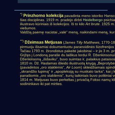
*)
Prinzhorno kolekcija
pavadinta meno istoriko Hanso P
šias disciplinas. 1919 m. pradėjo dirbti
Heidelbergo
psichia
iliustravo kūriniais iš kolekcijos. Iš to kilo
Art brute
. 1925 m.
viešumos.
Valdžią paėmę nacistai „valė“ meną, naikindami meną, kuris
**)
Džeimsas Metjusas
(
James Tilly Matthews
, 1770-18
pirmuoju išsamiai dokumentuotu paranoidinės šizofrenijos at
Tačiau 1793 m. žirondistus pakeitė jakobinai – ir jis 3 m. p
Grįžęs į Londoną parašė du laiškus lordui R. Dženkinsonu
Dženkinsoną „išdaviku“, buvo suimtas ir, palaikius pataisos
1810 m. Dž. Haslamas išleido iliustruotą knygą „Beprotybės il
(pavadintos „oro staklėmis“,
Air Loom
) skleidžiamais spind
„skrandžio lupimą“ ir „apopleksiją su muskato tarka“, kai 
panašiomis „oro staklėmis“, kurių taikiniais buvo politiniai vei
1814 m. Metjusas buvo perkeltas į privačią Fokso namų kliniką
sodininkavo iki pat mirties.