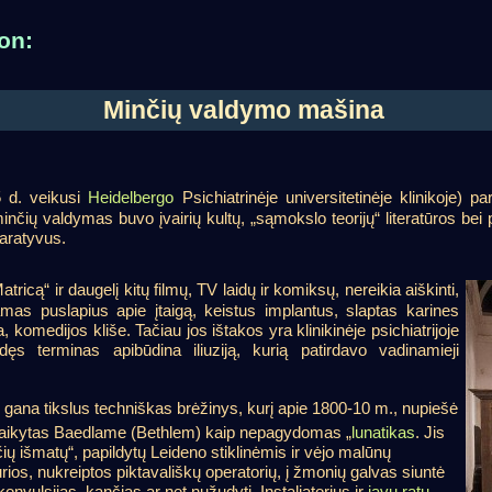
on:
Minčių valdymo mašina
5 d. veikusi
Heidelbergo
Psichiatrinėje universitetinėje klinikoje) p
inčių valdymas buvo įvairių kultų, „sąmokslo teorijų“ literatūros be
naratyvus.
ricą“ ir daugelį kitų filmų, TV laidų ir komiksų, nereikia aiškinti,
amas puslapius apie įtaigą, keistus implantus, slaptas karines
komedijos kliše. Tačiau jos ištakos yra klinikinėje psichiatrijoje
ęs terminas apibūdina iliuziją, kurią patirdavo vadinamieji
, gana tikslus techniškas brėžinys, kurį apie 1800-10 m., nupiešė
 laikytas Baedlame (Bethlem) kaip nepagydomas „
lunatikas
. Jis
ų išmatų“, papildytų Leideno stiklinėmis ir vėjo malūnų
ios, nukreiptos piktavališkų operatorių, į žmonių galvas siuntė
onvulsijas, kančias ar net nužudyti. Instaliatorius ir
javų ratų