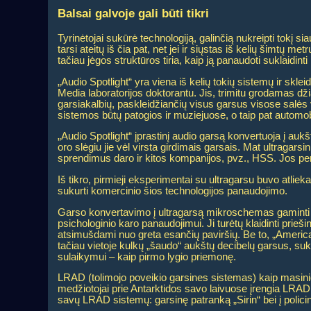
Balsai galvoje gali būti tikri
Tyrinėtojai sukūrė technologiją, galinčią nukreipti tokį s
tarsi ateitų iš čia pat, net jei ir siųstas iš kelių šimtų m
tačiau jėgos struktūros tiria, kaip ją panaudoti suklaidint
„Audio Spotlight“ yra viena iš kelių tokių sistemų ir s
Media laboratorijos doktorantu. Jis, trimitu grodamas d
garsiakalbių, paskleidžiančių visus garsus visose salės 
sistemos būtų patogios ir muziejuose, o taip pat automobi
„Audio Spotlight“ įprastinį audio garsą konvertuoja į a
oro slėgiu jie vėl virsta girdimais garsais. Mat ultragarsi
sprendimus daro ir kitos kompanijos, pvz., HSS. Jos per
Iš tikro, pirmieji eksperimentai su ultragarsu buvo atli
sukurti komercinio šios technologijos panaudojimo.
Garso konvertavimo į ultragarsą mikroschemas gaminti ė
psichologinio karo panaudojimui. Ji turėtų klaidinti prie
atsimušdami nuo greta esančių paviršių. Be to, „American
tačiau vietoje kulkų „šaudo“ aukštų decibelų garsus, suk
sulaikymui – kaip pirmo lygio priemonę.
LRAD (tolimojo poveikio garsines sistemas) kaip masin
medžiotojai prie Antarktidos savo laivuose įrengia LRAD
savų LRAD sistemų: garsinę patranką „Sirin“ bei į polic