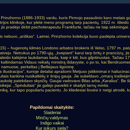
rinzhorno (1886-1933) vardu, kuris Pirmojo pasaulinio karo metais gavo
trijos klinikoje, kur plėtė meno programą tarp pacientų. 1922 m. išleid
 jis pradėjo dirbti psichoterapeutu Frankfurte, tačiau ne taip sėkmingai.
 nebuvo „ariškas“. Laimei, Prinzhorno kolekcija buvo paslėpta universite
15) – hugenotų kilmės Londono arbatos brokeris iš Velso, 1797 m. patalpi
veju. Netrukus po 1790-ųjų, „kvepiant“ karui tarp britų ir prancūzų, jis
raleido kalėjime laukdamas kada, kaip ir kiti, bus giljotinuotas. Tačiau 1
i kaltindamas Vidaus reikalų ministrą išdavyste, o po to, kai Bendru
 namuose, perkeltas į Betliejaus ligoninę.
iustracijos“, kurioje detaliai aprašomi Metjuso įsitikinimai ir haliucinaci
uliais kankina nusikaltėlių ir šnipų gauja. Jie sukeldavo „omarų traškėjim
į kaukolę patekdavo skysčių. Gaujai vadovavo Bilas arba „Karalius“. Be š
kėjai. „Spinduliais“ jie galėjo paveikti ir skaityti tarnų mintis.
, kur tapo populiariu pacientu. Jo kliedesiai liovėsi ir netgi atrodė, kad
Papildomai skaitykite:
Slaideriai
Minčių valdymas
Indigo vaikai
Kur įsikurs siela?