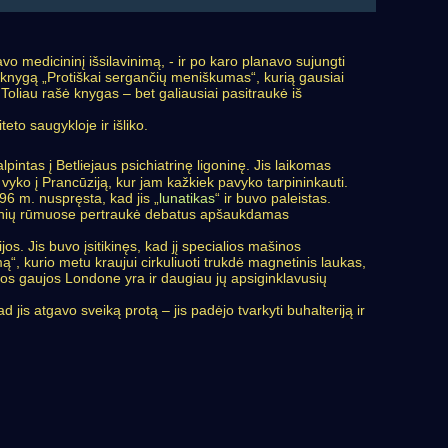
 medicininį išsilavinimą, - ir po karo planavo sujungti
o knygą „Protiškai sergančių meniškumas“, kurią gausiai
 Toliau rašė knygas – bet galiausiai pasitraukė iš
to saugykloje ir išliko.
ntas į Betliejaus psichiatrinę ligoninę. Jis laikomas
 vyko į Prancūziją, kur jam kažkiek pavyko tarpininkauti.
796 m. nuspręsta, kad jis „
lunatikas
“ ir buvo paleistas.
omenių rūmuose pertraukė debatus apšaukdamas
jos. Jis buvo įsitikinęs, kad jį specialios mašinos
ą“, kurio metu kraujui cirkuliuoti trukdė magnetinis laukas,
ios gaujos Londone yra ir daugiau jų apsiginklavusių
 jis atgavo sveiką protą – jis padėjo tvarkyti buhalteriją ir