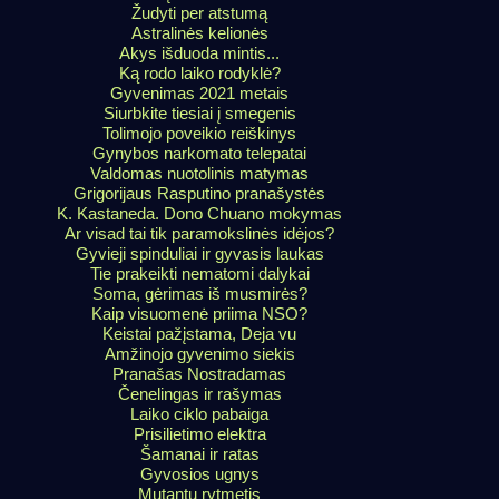
Žudyti per atstumą
Astralinės kelionės
Akys išduoda mintis...
Ką rodo laiko rodyklė?
Gyvenimas 2021 metais
Siurbkite tiesiai į smegenis
Tolimojo poveikio reiškinys
Gynybos narkomato telepatai
Valdomas nuotolinis matymas
Grigorijaus Rasputino pranašystės
K. Kastaneda. Dono Chuano mokymas
Ar visad tai tik paramokslinės idėjos?
Gyvieji spinduliai ir gyvasis laukas
Tie prakeikti nematomi dalykai
Soma, gėrimas iš musmirės?
Kaip visuomenė priima NSO?
Keistai pažįstama, Deja vu
Amžinojo gyvenimo siekis
Pranašas Nostradamas
Čenelingas ir rašymas
Laiko ciklo pabaiga
Prisilietimo elektra
Šamanai ir ratas
Gyvosios ugnys
Mutantų rytmetis