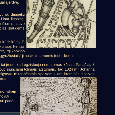
ualią erdvę.
yti su daugeliu
-Haar ligoninę,
kančiomis savo
nčias slaugėms
ukūrė kūrinį iš
 kuriuos Fentas
ntą irgi kankino
„gydžiusiais“ jį nusikalstamomis technikomis.
 tai įrodo, kad egzistuoja nematomas kūnas. Panašiai, 3
ali būti siunčiami tolimais atstumais. Tad 1924 m. Johanna
aigstyta mirgančiomis spalvomis ant kreminės spalvos
iems.
emoniškieji
ono A4
uri padėti