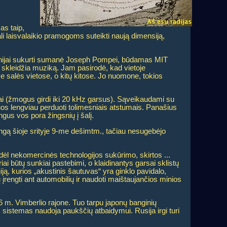
as taip,
 gali laisvalaikio pramogoms suteikti naują dimensiją,
ompanijai sukurti sumanė Joseph Pompei, būdamas MIT
 skleidžia muziką. Jam pasirodė, kad vietoje
se salės vietose, o kitų kitose. Jo nuomone, tokios
iai (žmogus girdi iki 20 kHz garsus). Sąveikaudami su
d juos lengviau perduoti tolimesniais atstumais. Panašius
gus vos pora žingsnių į šalį.
angą šioje srityje 9-me dešimtm., tačiau nesugebėjo
ėl nekomercinės technologijos sukūrimo, skirtos ...
ai būtų sunkiai pastebimi, o klaidinantys garsai sklistų
ą, kurios „akustinis šautuvas“ yra ginklo pavidalo,
įrengti ant automobilių ir naudoti maištaujančios minios
m. Vimberlio rajone. Tuo tarpu japonų banginių
sistemas naudoja paukščių atbaidymui. Rusija irgi turi