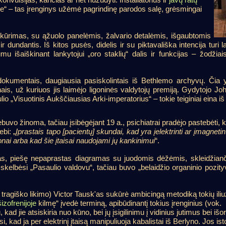
be“ – tas įrenginys užėmė pagrindinę parodos salę, grėsmingai
atkūrimas, su ąžuolo panelėmis, žalvario detalėmis, išgaubtomis
 dundantis. Iš kitos pusės, didelis ir su piktavališka intencija turi 
umu išaiškinant lankytojui „oro staklių“ dalis ir funkcijas – žodžia
s dokumentais, daugiausia pasiskolintais iš Bethlemo archyvų. Čia
lanais, už kuriuos jis laimėjo ligoninės valdytojų premiją. Gydytoj
o „Visuotinis Aukščiausias Arki-imperatorius“ – tokie teiginiai eina iš 
 žinoma, tačiau įsibėgėjant 19 a., psichiatrai pradėjo pastebėti, kad
bi: „
Įprastais tapo [pacientų]
skundai, kad yra įelektrinti ar įmagnetint
onai arba kad šie įtaisai naudojami jų kankinimui
“.
'as, piešę nepaprastas diagramas su juodomis dėžėmis, skleidžianč
skelbėsi „Pasaulio valdovu“, tačiau buvo „belaidžio organinio pozityv
ragiško likimo) Victor Tausk'as sukūrė ambicingą metodiką tokių iliu
šizofrenijoje
kilmę“ įvedė terminą, apibūdinantį tokius įrenginius (vok.
, kad jie atsiskiria nuo kūno, bei jų įsigilinimu į vidinius jutimus bei išo
 kad ja per elektrinį įtaisą manipuliuoja kabalistai iš Berlyno. Jos ist