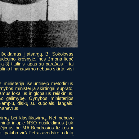
 išeidamas į atsargą, B. Sokolovas
sudegino krosnyje, nes žmona liepė
ja-3) titulinis lapas su parašais – tai
slinio finansavimo nebuvo skirta, visi
nisterija išsiuntinėjo metodinius
ybos ministerija skirtingai suprato,
 lokalius ir globalius reiškinius,
mo galimybę. Gynybos ministerijos
akampių, diskų su kupolais, langais,
s manevrus.
kimą bei klasifikavimą. Net nebuvo
iminta ir apie NSO nusileidimus (juk
ebėjimus be MA Bendrosios fizikos ir
. pakibo virš Petrazavodsko, o kitą