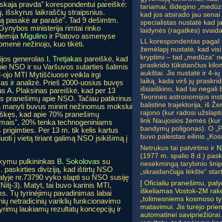
skaja pravda" korespondentui pareiškė:
tariamai, išdegino „medūzos
, išskyrus laikraščių straipsnius.
kad jos atsirado jau senai
, ką pasakė ar parašė". Tad 9 dešimtm.
specialistas nustatė kad ja
Gynybos ministerija rimtai rinko
laidynės (ragatkės) svaida
demija
Migulino
ir Platovo asmenyse
LL korespondentas pagal s
uomenė nežinojo, kuo tikėti.
žemėlapį nustatė, kad visi
kryptimi – tad „medūza“ neb
ijos generolas
I. Tretjakas
pareiškė, kad
praskrido tūkstančius kilo
pie NSO ir su Varšuvos sutarties šalimis
aukštai. Jis nustatė ir 4-ių
ojo MTI Mytiščiuose veikla irgi
laiką, kada virš jų praskri
as ir analizė. Prieš 2000-uosius buvęs
išsiaiškino, kad tai negali
as A. Plaksinas pareiškė, kad per 13
Teorinės astronomijos inst-
ius pranešimų apie NSO. Tačiau patikrinus
balistine trajektorija, iš
ma manyti buvus minint nežinomus mokslui
rajono (kur radosi užslapt
reiškęs, kad apie 70% pranešimų
link Naujosios žemės (kur 
imais", 20% tenka technogeniniams
bandymų poligonas). O „P
rigimties. Per 13 m. tik kelis kartus
buvo paleistas eilinis „K
oti į vietą tiriant galimą NSO įsikišimą į
Netrukus tai patvirtino ir
N
(1977 m. spalio 8 d.) pas
akymu pulkininkas
B. Sokolovas
su
nesėkmingą tarybinio šnip
 paskirties diviziją, kad ištirtų NSO
„skraidančiąja lėkšte“ star
alyje nr.73790 vyko slapti su NSO susiję
[ Oficialiu pranešimu, pa
Nitj-3). Matyt, tai buvo karinis MTI,
iškeliamas Vostok-2M rake
s. Tų tyrinėjimų pavadinimas labai
„tolimesniems kosmoso tyr
inių netradicinių variklių funkcionavimo
matavimui. Jis turėjo prie
yrimų laukiamų rezultatų koncepcijų ir
automatinei savipriežiūrai.