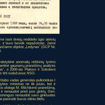
 rasti dviejų nedidelio ūgio ateivių
m. ir buvo beveik nepažeistas. Jame
sančiame objekte „Ledynas" (GCP Nr.
i.
alstybinė anomalių reiškinių tyrimo
ekspertinė gaunamų pranešimų analizės
s", o 2000-ais Platovo ir Sokolovo
s tirti sudužusius NSO.
s štabo vadas generolas-pulkininkas I
bos ministras ne tik įsiuto, bet ir
io ufologo M. Milchikerio pranešimą,
 ir nenaudoti prieš juos ginklų. Gen.
irengusi nenaudoti savo ginkluotės
i pasirodė buvus eiliniu blefu.