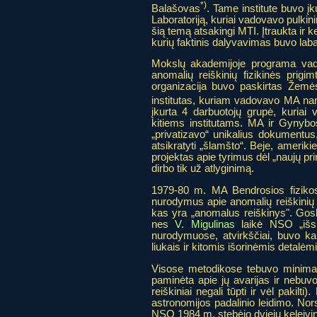
*)
Balašovas
. Tame institute buvo įk
Laboratoriją, kuriai vadovavo pulkin
šią temą atsakingi MTI. Įtraukta ir 
kurių faktinis dalyvavimas buvo labai
Mokslų akademijoje programa vad
anomalių reiškinių fizikinės prig
organizacija buvo paskirtas Žemės
institutas, kuriam vadovavo MA n
įkurta 4 darbuotojų grupė, kuriai 
kitiems institutams. MA ir Gynybo
„privatizavo“ unikalius dokumentu
atsikratyti „šlamšto“. Beje, amerikieč
projektas apie tyrimus dėl „naujų pri
dirbo tik už atlyginimą.
1979-80 m. MA Bendrosios fizikos
nurodymus apie anomalių reiškinių 
kas yra „anomalus reiškinys". Gos
nes
V. Migulinas
laikė NSO „išsi
nurodymuose, atvirkščiai, buvo kal
liukais ir kitomis išorinėmis detalėmi
Visose metodikose tebuvo minimas
paminėta apie jų avarijas ir nebuv
reiškiniai negali tūpti ir vėl paki
astronomijos padalinio leidimo. No
NSO 1984 m. stebėjo dviejų keleivin