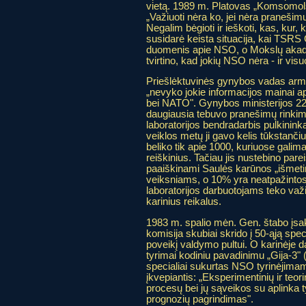
vietą. 1989 m. Platovas „Komsomol
„Važiuoti nėra ko, jei nėra pranešimų
Negalim bėgioti ir ieškoti, kas, kur
susidarė keista situacija, kai TSRS 
duomenis apie NSO, o Mokslų aka
tvirtino, kad jokių NSO nėra - ir vis
Priešlėktuvinės gynybos vadas arm
„nevyko jokie informacijos mainai a
bei NATO". Gynybos ministerijos 22-
daugiausia tebuvo pranešimų rinkim
laboratorijos bendradarbis pulkinink
veiklos metų ji gavo kelis tūkstanč
beliko tik apie 1000, kuriuose gali
reiškinius. Tačiau jis nustebino pa
paaiškinami Saulės karūnos „išmet
veiksniams, o 10% yra neatpažintos p
laboratorijos darbuotojams teko važiu
karinius reikalus.
1983 m. spalio mėn. Gen. štabo įs
komisija skubiai skrido į 50-ąją spec.
poveikį valdymo pultui. O karinėje d
tyrimai kodiniu pavadinimu „Gija-3" (
specialiai sukurtas NSO tyrinėjimam
įkvepiantis: „Eksperimentinių ir teor
procesų bei jų sąveikos su aplinka t
prognozių pagrindimas".