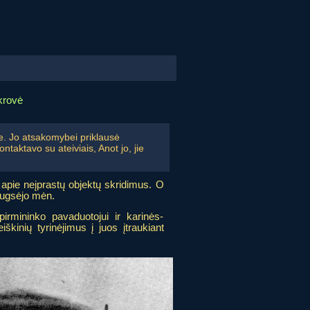
ikrovė
e. Jo atsakomybei priklausė
taktavo su ateiviais, Anot jo, jie
 apie neįprastų objektų skridimus. O
ugsėjo mėn.
rmininko pavaduotojui ir karinės-
kinių tyrinėjimus į juos įtraukiant