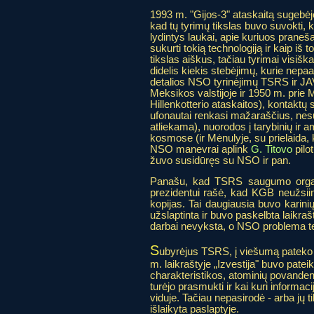
1993 m. "Gijos-3" ataskaitą sugebėjo
kad tų tyrimų tikslas buvo suvokti, k
lydintys laukai, apie kuriuos praneša 
sukurti tokią technologiją ir kaip iš t
tikslas aiškus, tačiau tyrimai visiška
didelis kiekis stebėjimų, kurie nepa
detalios NSO tyrinėjimų TSRS ir JA
Meksikos valstijoje ir 1950 m. prie
Hillenkotterio ataskaitos), kontaktų
ufonautai renkasi mažaraščius, nes
atliekama), nuorodos į tarybinių ir
kosmose (ir Mėnulyje, su prielaida, k
NSO manevrai aplink
G. Titovo
pilo
žuvo susidūręs su NSO ir pan.
Panašu, kad TSRS saugumo organa
prezidentui rašė, kad KGB neužsii
kopijas. Tai daugiausia buvo karinių
užslaptinta ir buvo paskelbta laikr
darbai nevyksta, o NSO problema te
S
ubyrėjus TSRS, į viešumą pateko i
m. laikraštyje „Izvestija" buvo pateik
charakteristikos, atominių povandeni
turėjo prasmukti ir kai kuri informac
viduje. Tačiau nepasirodė - arba jų ti
išlaikyta paslaptyje.