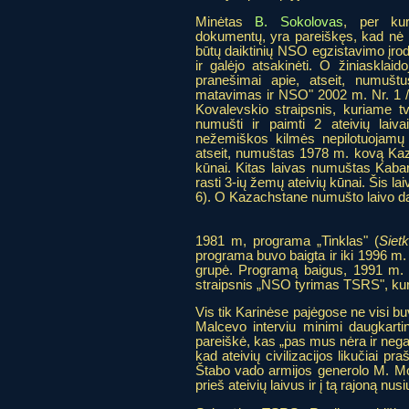
Minėtas
B. Sokolovas
, per kur
dokumentų, yra pareiškęs, kad nė 
būtų daiktinių NSO egzistavimo įrodym
ir galėjo atsakinėti. O žiniasklaid
pranešimai apie, atseit, numuštu
matavimas ir NSO" 2002 m. Nr. 1 
Kovalevskio straipsnis, kuriame 
numušti ir paimti 2 ateivių laiva
nežemiškos kilmės nepilotuojamų l
atseit, numuštas 1978 m. kovą Kazac
kūnai. Kitas laivas numuštas Kaba
rasti 3-ių žemų ateivių kūnai. Šis
6). O Kazachstane numušto laivo daly
1981 m, programa „Tinklas" (
Siet
programa buvo baigta ir iki 1996 m.
grupė. Programą baigus, 1991 m. 
straipsnis „NSO tyrimas TSRS", kur
Vis tik Karinėse pajėgose ne visi b
Malcevo interviu minimi daugkarti
pareiškė, kas „pas mus nėra ir nega
kad ateivių civilizacijos likučiai p
Štabo vado armijos generolo M. Mo
prieš ateivių laivus ir į tą rajoną n