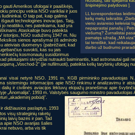
rezultatų, tad spėjama ka
šnipinėjimo palydovas ].
 gauti Amerikos ufologai ir paaiškėjo,
okiu principu veikia NSO varikliai ir juos
LL korespondentas leidimo
liudininkai. O taip pat, kaip galima
kelių metų laikraštis „Darb
o išgauti technologines inovacijas. Taig,
vieno aviareiso keleiviai tą
i jo neatitiko, nes pateikiama, kad yra
nepaprastai panašų į Petra
aiškinami. Ataskaitoje buvo pateikta
viešumą? Žurnalistai pasa
V istorijos, NSO sudužimų 1947 m. Niu
pamatęs užrašą „MA viza“
 Meksikos sienos aprašymai (iš admirolo
tai tereiškė, kad reikalau
 su ateiviais duomenys (pabrėžiant, kad
darbo už budrumo prarad
ugebančius suvokti, kas su jais
 amerikiečių kosmonautų susidūrimus
ad pilotuojami skrydžiai nutraukti baiminantis, kad astronautai gali n
tuojamą „Voschod-2" (jie nufilmuoti), pateikta kelių tarybinių ufologų
i visai netyrė NSO. 1991 m. KGB pirmininko pavaduotojas N. 
ma sistemingu informacijos apie NSO rinkimu ir analizavimu ir at
 dalių ir civilinės aviacijos lėktuvų ekipažų pranešimai apie švytinči
aštyje „Anomalija". 1993 m. Valstybės saugumo ministro pavaduotojas 
turi „akademinį pobūdį".
r didžiausios paslaptys. 1993
tos visų strateginių raketų
nių laivų bazės ir pan. Tad
ija apie NSO avarijas šalies
krai nebuvo, arba vis tik