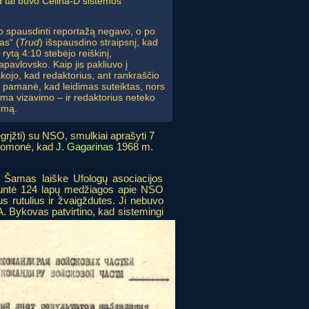
d tai buvo Celina-D sistemos
 spausdinti reportažą negavo, o po
as“ (
Trud
) išspausdino straipsnį, kad
 rytą 4:10 stebėjo reiškinį,
pavlovsko. Kaip jis pakliuvo į
kojo, kad redaktorius, ant rankraščio
 pamanė, kad leidimas suteiktas, nors
jama vizavimo – ir redaktorius neteko
imą.
egrįžti) su NSO, smulkiai aprašyti 7
 nuomonė, kad
J. Gagarinas
1968 m.
Šamas laiške Ufologų asociacijos
siuntė 124 lapų medžiagos apie NSO
us rutulius ir žvaigždutes. Ji nebuvo
A. Bykovas patvirtino, kad sistemingi