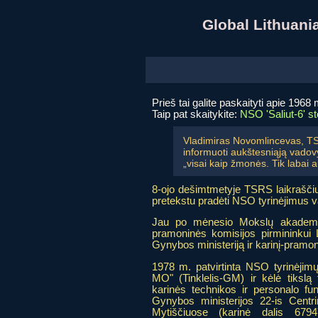
Global Lithuan
Prieš tai galite paskaityti apie 196
Taip pat skaitykite:
NSO 'Saliut-6' st
Vladimiras Novomlincevas, TS
informuoti aukštesniąją vadovyb
„visai kaip žmonės. Tik labai au
8-ojo dešimtmetyje TSRS laikraščiu
pretekstu pradėti NSO tyrinėjimus 
Jau po mėnesio Mokslų akademijo
pramoninės komisijos pirmininkui L
Gynybos ministeriją ir karinį-pramo
1978 m. patvirtinta NSO tyrinėjim
MO" (Tinklelis-GM) ir kėlė tikslą t
karinės technikos ir personalo fu
Gynybos ministerijos 22-is Centri
Mytiščiuose (karinė dalis 6794