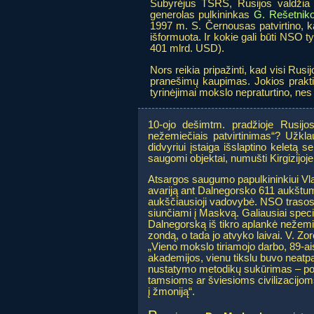
Subyrėjus TSRS, Rusijos valdžia 
generolas pulkininkas
G. Rešetnik
1997 m. S. Černousas patvirtino, ka
išformuota. Ir kokie gali būti NSO t
401 mlrd. USD).
Nors reikia pripažinti, kad visi Rusij
pranešimų kaupimas. Jokios praktin
tyrinėjimai mokslo nepraturtino, nes
10-ojo dešimtm. pradžioje Rusij
nežemiečiais patvirtinimas“? Užk
didvyriui įstaiga išslaptino kelet
saugomi objektai, numušti Kirgizijoj
Atsargos saugumo papulkininkiui Vla
avariją ant Dalnegorsko 611 aukštum
aukščiausioji vadovybė. NSO trasos, 
siunčiami į Maskvą. Galiausiai speci
Dalnegorską iš tikro aplankė nežemieč
zondą, o tada jo atvyko laivai. V. Zo
„Vieno mokslo tiriamojo darbo, 89-ai
akademijos, vienu tikslu buvo neat
nustatymo metodikų sukūrimas – poz
tamsioms ar šviesioms civilizacijoms
į žmoniją“.