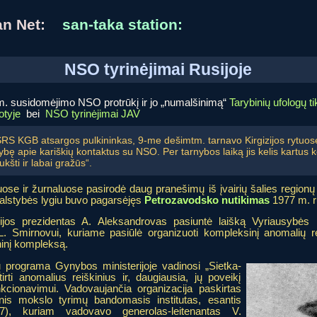
ian Net:
san-taka station:
NSO tyrinėjimai Rusijoje
8 m. susidomėjimo NSO protrūkį ir jo „numalšinimą“
Tarybinių ufologų t
otyje
bei
NSO tyrinėjimai JAV
RS KGB atsargos pulkininkas, 9-me dešimtm. tarnavo Kirgizijos rytuos
ę apie kariškių kontaktus su NSO. Per tarnybos laiką jis kelis kartus kon
kšti ir labai gražūs“.
ose ir žurnaluose pasirodė daug pranešimų iš įvairių šalies regionų
valstybės lygiu buvo pagarsėjęs
Petrozavodsko nutikimas
1977 m. r
s prezidentas A. Aleksandrovas pasiuntė laišką Vyriausybės pi
. Smirnovui, kuriame pasiūlė organizuoti kompleksinį anomalių reiš
ninį kompleksą.
ų programa Gynybos ministerijoje vadinosi „Sietka-
irti anomalius reiškinius ir, daugiausia, jų poveikį
nkcionavimui. Vadovaujančia organizacija paskirtas
nis mokslo tyrimų bandomasis institutas, esantis
7), kuriam vadovavo generolas-leitenantas V.