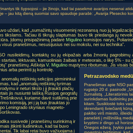
inantys tik šypsojosi – jie žinojo, kad tai pasekmė avarijos nesenai a
enyje – jau kitą dieną suomiai savo spaudoje parašė: „Avarija Plesecko
uvo uždari, kad „sumažintų visuomeninį rezonansą nuo jų legalizacijos
tikslams. Tačiau iš tikrųjų slaptumas buvo tik priedanga jų neveikl
žiūra. Įdomų prisipažinimą padarė
Migulino
komisijos narys, Poliarinė
a visus pranešimus, nesusijusius nei su mokslu, nei su technika".
SO nusileidimų, kontaktų su jų ekipažais arba žmonių pagrobim
startais, lėktuvais, kamuoliniais žaibais ir meteorais, o likę 5% - su 
ijotų" pranešimų. Aiškėja
V. Migulino
mąstymo ribotumas. Jis visais b
nius arba perimti jų kontrolę.
Petrazavodsko med
 anomalių reiškinių sekcijos pirmininkui
as, kad „anomalių reiškinių tyrimas
Pranešimas apie NSO pas
mu ir neturi tikslo į jį įtraukti plačių
rugsėjo 20 d. pasirodė „Iz
ais jis nusiuntė laišką Rusijos geografų
žurnalistą. „Literatūrinis la
 Trešnikovui, kuriame davė sutikimą prie
surinkdamas liudininkų pa
imo komisiją, jei į ją bus įtrauktas jo
kitam. Susiklostė toks vai
tapo Leningrado skyriaus magneto-
skrendantį šviečiantį kūną
 Gorškovas.
pakibo virš miesto, išleido
panešėti į milžinišką medū
dika susivedė į pranešimų surinkimą ir
kryptimi ir dingo už horiz
ais įtikinti liudininkus, kad tai buvo
Onegos ežerą. Įvykio pasla
mentai. Tik labai retai buvo važiuojama į
gyventojų tvirtinimai, kad, 