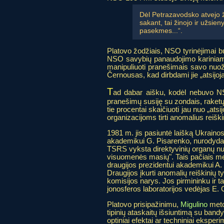
Dėl Petrazavodsko atvejo ž
sakant, tai žinojo ir užsi
pasekmes...“.
Platovo žodžiais, NSO tyrinėjimai b
NSO savybių panaudojimo kariniams 
manipuliuoti pranešimais savo nuo
Černousas, kad dirbdami jie „atsijoj
T
ad dabar aišku, kodėl nebuvo N
pranešimų susiję su zondais, raketų 
tie procentai skaičiuoti jau nuo „ats
organizacijoms tirti anomalius reiški
1981 m. jis pasiuntė laišką Ukrainos
akademikui G. Pisarenko, nurodydam
TSRS vyksta direktyvinių organų nurody
visuomenės masių". Tais pačiais met
draugijos prezidentui akademikui A.
Draugijos įkurti anomalių reiškinių tyr
komisijos narys. Jos pirmininku ir 
jonosferos laboratorijos vedėjas E.
Platovo prisipažinimu,
Migulino
meto
tipinių ataskaitų išsiuntimą su bandym
optiniai efektai ar techniniai eksperi