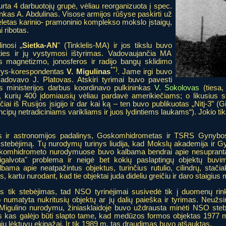
urta 4 darbuotojų grupė, vėliau reorganizuota į spec.
inkas A. Abdulinas. Visose armijos rūšyse paskirti už
keletas karinio- pramoninio komplekso mokslo įstaigų,
 ribotas.
inosi „
Sietka-AN
" (Tinklelis-MA) ir jos tikslu buvo
imties ir jų vystymosi ištyrimas. Vadovaujančia MA
 magnetizmo, jonosferos ir radijo bangų sklidimo
**)
arys-korespondentas
V. Migulinas
. Jame irgi buvo
vadovavo J. Platovas. Atskiri tyrimai buvo pavesti
s ministerijos darbus koordinavo pulkininkas
V. Sokolovas
(tiesa,
s, kurių 400 įdomiausių vėliau pardavė amerikiečiams; o likusius 
iai iš Rusijos įsigijo ir dar kai ką – ten buvo publikuotas „Nitj-3” (Gi
ncipų netradiciniams varikliams ir juos lydintiems laukams“). Jokio tik
 ir astronomijos padalinys, Goskomhidrometas ir TSRS Gynybos mi
stebėjimą. Tų nurodymų turinys liudija, kad Mokslų akademija ir Gyn
komhidrometo nurodymuose buvo kalbama bendrai apie nesuprantamus
galvota" problema ir neigė bet kokių paslaptingų objektų buvi
bama apie neatpažintus objektus, turinčius rutulio, cilindrų, stači
s, kartu nurodant, kad tie objektai juda dideliu greičiu ir daro staigiu
 tik stebėjimas, tad NSO tyrinėjimai susivedė tik į duomenų rin
o numatyta nukritusių objektų ar jų dalių paieška ir tyrimas. Neužs
lti). Migulino nurodymu, žiniasklaidoje buvo uždrausta minėti NSO st
rs kas galėjo būti slapto tame, kad medūzos formos objektas 1977 m
ių lėktuvų ekipažai. Ir tik 1989 m. tas draudimas buvo atšauktas.