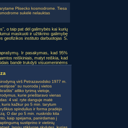
tidarytame Plisecko kosmodrome. Tiesa
 kosmodrome sukėlė nelauktas
", o taip pat dėl galimybės kai kurių
umui maskuoti ir užtikrino galimybę
s geofizikos instituto darbuotojas S.
ų aprašymų. Ir pasakymas, kad 95%
gamtos reiškiniais, matyt reiškia, kad
ūdais bandė trukdyti visuomeninėms
ūza
irodymą virš Petrazavodsko 1977 m.
vestijose“ su nuoroda į vietos
ikraštis“ atliko tyrimą vietoje,
rodymus, kurie prieštaravo vienas
zdas: 4 val. ryte danguje matė
, kuris kažkur po 5 min. tarytum
 ryškius spindulius ir forma pradėjo
zą. O dar po 5 min. nuskrido kita
onto, kaip spėjama, panirdamas į
ptingumą sustiprino ir vietinių
atseit, langų stikluose skylutes, kurias,