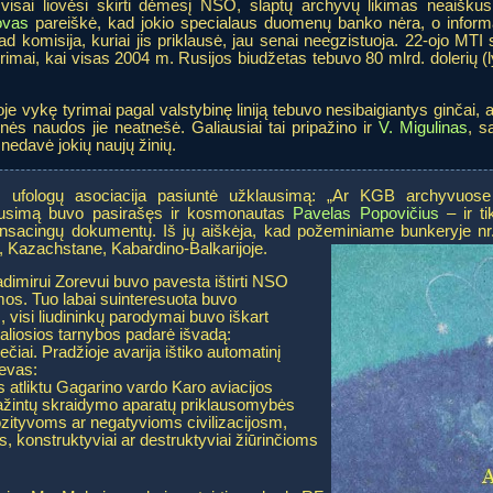
visai liovėsi skirti dėmesį NSO, slaptų archyvų likimas neaiš
ovas
pareiškė, kad jokio specialaus duomenų banko nėra, o infor
d komisija, kuriai jis priklausė, jau senai neegzistuoja. 22-ojo MTI 
yrimai, kai visas 2004 m. Rusijos biudžetas tebuvo 80 mlrd. dolerių (
oje vykę tyrimai pagal valstybinę liniją tebuvo nesibaigiantys ginčai, a
ės naudos jie neatnešė. Galiausiai tai pripažino ir
V. Migulinas
, s
 nedavė jokių naujų žinių.
os ufologų asociacija pasiuntė užklausimą: „Ar KGB archyvuos
lausimą buvo pasirašęs ir kosmonautas
Pavelas Popovičius
– ir ti
ą sensacingų dokumentų. Iš jų aiškėja, kad požeminiame bunkeryje n
e, Kazachstane, Kabardino-Balkarijoje.
dimirui Zorevui buvo pavesta ištirti NSO
os. Tuo labai suinteresuota buvo
visi liudininkų parodymai buvo iškart
aliosios tarnybos padarė išvadą:
iai. Pradžioje avarija ištiko automatinį
revas:
s atliktu Gagarino vardo Karo aviacijos
pažintų skraidymo aparatų priklausomybės
ityvoms ar negatyvioms civilizacijosm,
, konstruktyviai ar destruktyviai žiūrinčioms