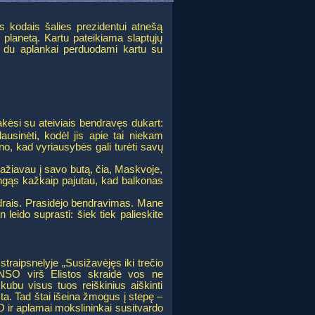
is kodais šalies prezidentui atnešą
ų planetą. Kartu pateikiama slaptųjų
ies du aplankai perduodami kartu su
ėsi su ateiviais bendravęs dukart:
ausinėti, kodėl jis apie tai niekam
mano, kad vyriausybės gali turėti savų
žvažiavau į savo butą, čia, Maskvoje,
mingąs kažkaip pajutau, kad balkonas
ndrais. Prasidėjo bendravimas. Mane
leido suprasti: šiek tiek palieskite
raipsnelyje „Susižavėjęs iki trečio
 „NSO virš Elistos skraidė vos ne
kubu visus tuos reiškinius aiškinti
ta. Tad štai išeina žmogus į stepę –
SO ir aplamai mokslininkai susitvardo