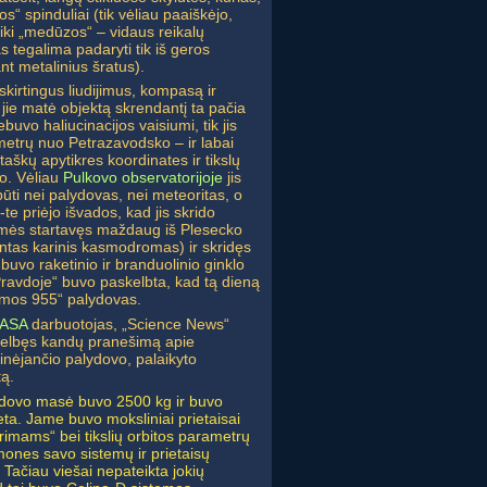
“ spinduliai (tik vėliau paaiškėjo,
 iki „medūzos“ – vidaus reikalų
s tegalima padaryti tik iš geros
nt metalinius šratus).
kirtingus liudijimus, kompasą ir
 jie matė objektą skrendantį ta pačia
uvo haliucinacijos vaisiumi, tik jis
metrų nuo Petrazavodsko – ir labai
 taškų apytikres koordinates ir tikslų
do. Vėliau
Pulkovo observatorijoje
jis
 būti nei palydovas, nei meteoritas, o
te priėjo išvados, kad jis skrido
 Žemės startavęs maždaug iš Plesecko
intas karinis kasmodromas) ir skridęs
buvo raketinio ir branduolinio ginklo
ravdoje“ buvo paskelbta, kad tą dieną
osmos 955“ palydovas.
ASA
darbuotojas, „Science News“
kelbęs kandų pranešimą apie
inėjančio palydovo, palaikyto
tą.
lydovo masė buvo 2500 kg ir buvo
ta. Jame buvo moksliniai prietaisai
imams“ bei tikslių orbitos parametrų
mones savo sistemų ir prietaisų
 Tačiau viešai nepateikta jokių