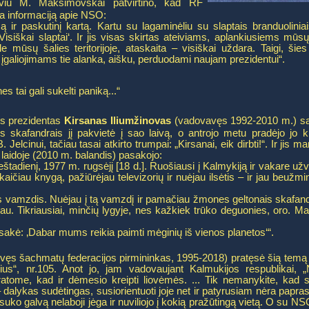
viu M. Maksimovskai patvirtino, kad RF
na informaciją apie NSO:
ą ir paskutinį kartą. Kartu su lagaminėliu su slaptais branduolinia
Visiškai slaptai‘. Ir jis visas skirtas ateiviams, aplankiusiems mūs
le mūsų šalies teritorijoje, ataskaita – visiškai uždara. Taigi, š
 įgaliojimams tie alanka, aišku, perduodami naujam prezidentui“.
 tai gali sukelti paniką...“
os prezidentas
Kirsanas Iliumžinovas
(vadovavęs 1992-2010 m.) sak
 skafandrais jį pakvietė į sao laivą, o antrojo metu pradėjo jo kl
Jelcinui, tačiau tasai atkirto trumpai: „Kirsanai, eik dirbti!“. Ir jis 
laidoje (2010 m. balandis) pasakojo:
o šeštadienį, 1977 m. rugsėjį [18 d.]. Ruošiausi į Kalmykiją ir vakare u
ičiau knygą, pažiūrėjau televizorių ir nuėjau ilsėtis – ir jau beuž
rus vamzdis. Nuėjau į tą vamzdį ir pamačiau žmones geltonais skafa
u. Tikriausiai, minčių lygyje, nes kažkiek trūko deguonies, oro. Man 
asakė: ‚Dabar mums reikia paimti mėginių iš vienos planetos‘“.
vęs šachmatų federacijos pirmininkas, 1995-2018) pratęsė šią temą st
rius“, nr.105. Anot jo, jam vadovaujant Kalmukijos respublikai,
ratome, kad ir dėmesio kreipti liovėmės. ... Tik nemanykite, kad s
dalykas sudėtingas, susiorientuoti joje net ir patyrusiam nėra papras
Apsuko galvą nelaboji jėga ir nuviliojo į kokią pražūtingą vietą. O su N