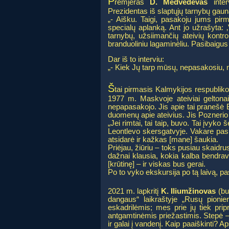
P
remjeras
D. Medvedevas
inter
Prezidentas iš slaptųjų tarnybų gau
„- Aišku. Taigi, pasakoju jums pirm
specialų aplanką. Ant jo užrašyta: ‚
tarnybų, užsiimančių ateivių kontro
branduoliniu lagaminėliu. Pasibaigus
Dar iš to interviu:
„- Kiek Jų tarp mūsų, nepasakosiu, nes
Š
tai pirmasis Kalmykijos respublik
1977 m. Maskvoje ateiviai geltonais
nepapasakojo. Jis apie tai pranešė B. 
duomenų apie ateivius. Jis Poznerio 
„Jei rimtai, tai taip, buvo. Tai įvyk
Leontlevo skersgatvyje. Vakare paska
atsidarė ir kažkas [mane] šaukia.
Priėjau, žiūriu – toks pusiau skaid
dažnai klausia, kokia kalba bendrava
[krūtinę] – ir viskas bus gerai.
Po to vyko ekskursija po tą laivą, p
2021 m. lapkritį
K. Iliumžinovas
(bu
dangaus“ laikraštyje „Rusų pionie
eskadrilėmis; mes prie jų tiek prip
antgamtinėmis priežastimis. Stepė – 
ir galai į vandenį. Kaip paaiškinti? 