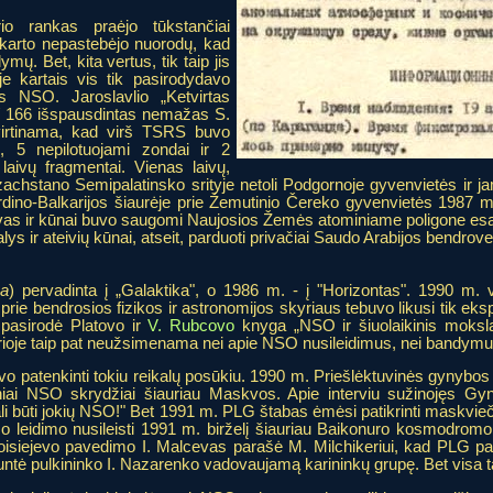
io rankas praėjo tūkstančiai
karto nepastebėjo nuorodų, kad
ų. Bet, kita vertus, tik taip jis
oje kartais vis tik pasirodydavo
s NSO. Jaroslavlio „Ketvirtas
/ 166 išspausdintas nemažas S.
tvirtinama, kad virš TSRS buvo
i, 5 nepilotuojami zondai ir 2
aivų fragmentai. Vienas laivų,
hstano Semipalatinsko srityje netoli Podgornoje gyvenvietės ir jame
rdino-Balkarijos šiaurėje prie Žemutinio Čereko gyvenvietės 1987 
 laivas ir kūnai buvo saugomi Naujosios Žemės atominiame poligone e
s ir ateivių kūnai, atseit, parduoti privačiai Saudo Arabijos bendrove
ka
) pervadinta į „Galaktika", o 1986 m. - į "Horizontas". 1990 m. v
 prie bendrosios fizikos ir astronomijos skyriaus tebuvo likusi tik 
pasirodė Platovo ir
V. Rubcovo
knyga „NSO ir šiuolaikinis moksla
ioje taip pat neužsimenama nei apie NSO nusileidimus, nei bandymu
uvo patenkinti tokiu reikalų posūkiu. 1990 m. Priešlėktuvinės gynybo
niai NSO skrydžiai šiauriau Maskvos. Apie interviu sužinojęs Gyny
li būti jokių NSO!" Bet 1991 m. PLG štabas ėmėsi patikrinti maskvieč
rašo leidimo nusileisti 1991 m. birželį šiauriau Baikonuro kosmodromo
isiejevo pavedimo I. Malcevas parašė M. Milchikeriui, kad PLG pas
usiuntė pulkininko I. Nazarenko vadovaujamą karininkų grupę. Bet visa ta