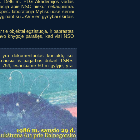
kus. 1996 m. PLG Akademijos vadas
macija apie NSO niekur nekaupiama.
spec. laboratorija Mytiščiuose seniai
lyginant su JAV vien gynybai skirtais
r tie objektai egzistuoja, ir paprastas
avo knygoje parašęs, kad visi NSO
e yra dokumentuotas kontaktų su
kriausiai iš pagarbos dukart TSRS
r. 754, esančiame 50 m gylyje, yra