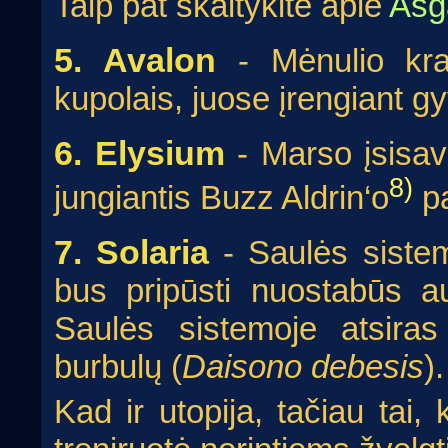
Taip pat skaitykite apie
Asg
5. Avalon
- Mėnulio krat
kupolais, juose įrengiant 
6. Elysium
- Marso įsisav
8)
jungiantis Buzz Aldrin‘o
pa
7. Solaria
- Saulės sistem
bus pripūsti nuostabūs au
Saulės sistemoje atsira
burbulų (
Daisono debesis
).
Kad ir utopija, tačiau tai