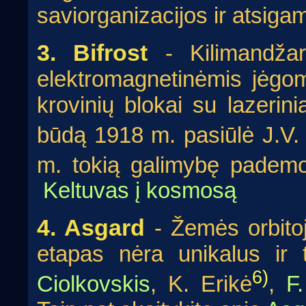
saviorganizacijos ir atsiga
3. Bifrost
- Kilimandžaro
elektromagnetinėmis jėgo
krovinių blokai su lazerini
būdą 1918 m. pasiūlė J.V.
m. tokią galimybę padem
Keltuvas į kosmosą
4. Asgard
- Žemės orbitoj
etapas nėra unikalus ir 
6)
Ciolkovskis
, K. Erikė
,
F