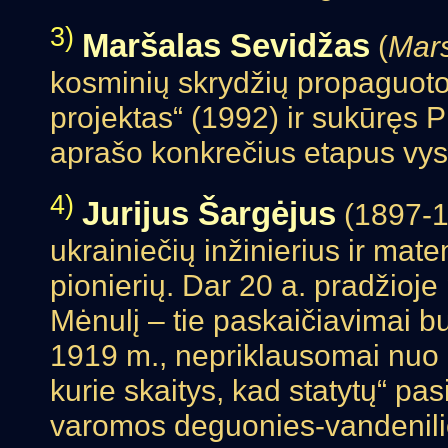
3)
Maršalas Sevidžas
(
Mar
kosminių skrydžių propaguoto
projektas“ (1992) ir sukūręs 
aprašo konkrečius etapus vyst
4)
Jurijus Šargėjus
(1897-
ukrainiečių inžinierius ir ma
pionierių. Dar 20 a. pradžioje 
Mėnulį – tie paskaičiavimai b
1919 m., nepriklausomai nuo
kurie skaitys, kad statytų“ pa
varomos deguonies-vandenilio