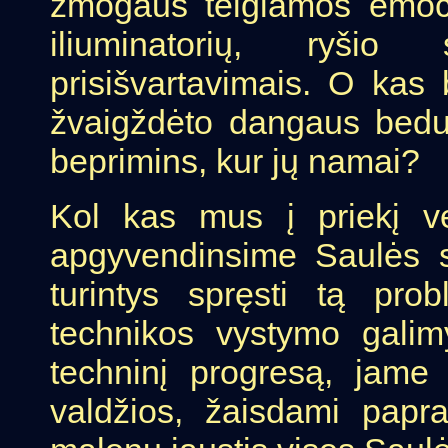
žmogaus teigiamos emoci
iliuminatorių, ryšio 
prisišvartavimais. O kas 
žvaigždėto dangaus bedug
beprimins, kur jų namai?
Kol kas mus į priekį v
apgyvendinsime Saulės s
turintys spręsti tą pro
technikos vystymo galimy
techninį progresą, jame
valdžios, žaisdami papr