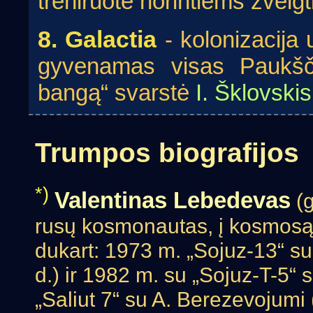
treniruotė norintiems žvelgti
8. Galactia
- kolonizacija 
gyvenamas visas Paukšči
bangą“ svarstė
I. Šklovskis
Trumpos biografijos
*)
Valentinas Lebedevas
(g
rusų kosmonautas, į kosmosą
dukart: 1973 m. „Sojuz-13“ su
d.) ir 1982 m. su „Sojuz-T-5“ sk
„Saliut 7“ su A. Berezevojumi 