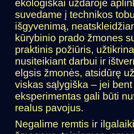
ekologiškai uždaroje aplin
suvedame į technikos tobuli
išgyvenimą, neatskleidžian
kūrybinio prado žmones su
praktinis požiūris, užtikri
nusiteikiant darbui ir ištv
elgsis žmonės, atsidūrę už
viskas sąlygiška – jei bent
eksperimentas gali būti nu
realus pavojus.
Negalime remtis ir ilgalaiki