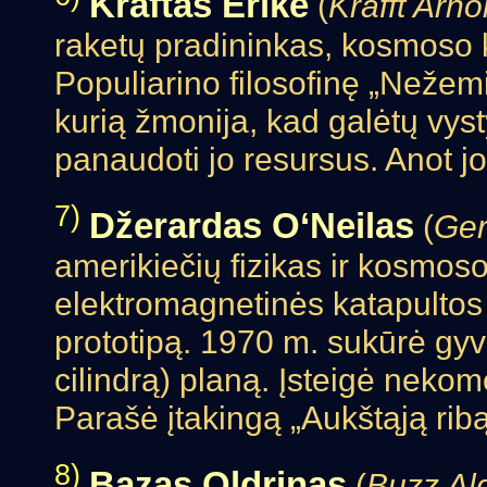
Kraftas Erikė
(
Krafft Arno
raketų pradininkas, kosmoso k
Populiarino filosofinę „Nežem
kurią žmonija, kad galėtų vystyt
panaudoti jo resursus. Anot j
7)
Džerardas O‘Neilas
(
Ger
amerikiečių fizikas ir kosmoso
elektromagnetinės katapultos 
prototipą. 1970 m. sukūrė gyv
cilindrą) planą. Įsteigė nekom
Parašė įtakingą „Aukštąją ribą
8)
Bazas Oldrinas
(
Buzz Ald