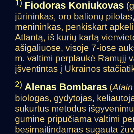
1)
Fiodoras Koniukovas
(g
jūrininkas, oro balionų pilota
menininkas, penkiskart apkeli
Atlantą, iš kurių kartą vienvi
ašigaliuose, visoje 7-iose au
m. valtimi perplaukė Ramųjį 
įšventintas į Ukrainos stačiat
2)
Alenas Bombaras
(
Alai
biologas, gydytojas, keliautoja
sukurtus metodus išgyvenimui 
gumine pripučiama valtimi pe
besimaitindamas sugauta žuvi