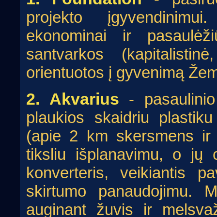
projekto įgyvendinimui. 
ekonominai ir pasaulėži
santvarkos (kapitalistinė
orientuotos į gyvenimą Žemėj
2. Akvarius
- pasaulinio
plaukios skaidriu plastik
(apie 2 km skersmens ir
tiksliu išplanavimu, o jų
konverteris, veikiantis p
skirtumo panaudojimu. M
auginant žuvis ir melsva