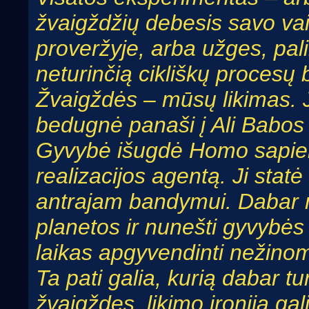
žvaigždžių debesis savo va
proveržyje, arba užges, pali
neturinčią cikliškų procesų
Žvaigždės – mūsų likimas.
bedugnė panaši į Ali Babos 
Gyvybė išugdė
Homo sapie
realizacijos agentą. Ji statė 
antrajam bandymui. Dabar mu
planetos ir nunešti gyvybės
laikas apgyvendinti nežinoma
Ta pati galia, kurią dabar tur
žvaigždes, likimo ironija ga