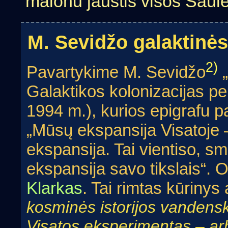
malonu jaustis visos Saul
M. Sevidžo galaktinė
2)
Pavartykime M. Sevidžo
„
Galaktikos kolonizacijas pen
1994 m.), kurios epigrafu pa
„Mūsų ekspansija Visatoje –
ekspansija. Tai vientiso,
ekspansija savo tikslais“.
Klarkas
. Tai rimtas kūrinys 
kosminės istorijos vandens
Visatos eksperimentas – ar