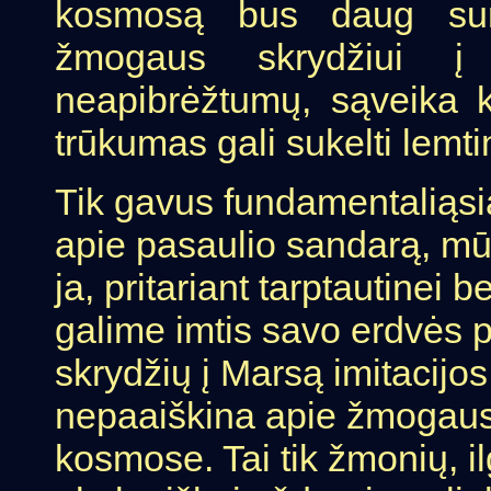
kosmosą bus daug sunk
žmogaus skrydžiui į
neapibrėžtumų, sąveika k
trūkumas gali sukelti lem
Tik gavus fundamentaliąsi
apie pasaulio sandarą, mū
ja, pritariant tarptautinei
galime imtis savo erdvės p
skrydžių į Marsą imitacijos
nepaaiškina apie žmogaus
kosmose. Tai tik žmonių, i