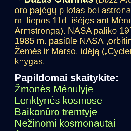
oro pajėgų pilotas bei astrona
m. liepos 11d. išėjęs ant Mėnu
Armstrongą). NASA paliko 1971
1985 m. pasiūle NASA „orbitin
Žemės ir Marso, idėją („Cycler
knygas.
Papildomai skaitykite:
Žmonės Mėnulyje
Lenktynės kosmose
Baikonūro tremtyje
Nežinomi kosmonautai