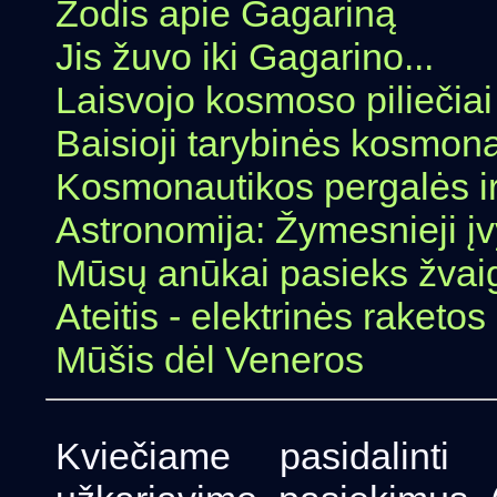
Žodis apie Gagariną
Jis žuvo iki Gagarino...
Laisvojo kosmoso piliečiai
Baisioji tarybinės kosmona
Kosmonautikos pergalės ir
Astronomija: Žymesnieji įvy
Mūsų anūkai pasieks žvaig
Ateitis - elektrinės raketos
Mūšis dėl Veneros
Kviečiame pasidalint