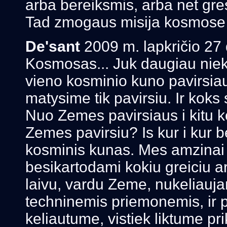
arba bereiksmis, arba net gre
Tad zmogaus misija kosmose
De'sant
2009 m. lapkričio 27 
Kosmosas... Juk daugiau nieko
vieno kosminio kuno pavirsiaus
matysime tik pavirsiu. Ir koks sk
Nuo Zemes pavirsiaus i kitu ko
Zemes pavirsiu? Is kur i kur b
kosminis kunas. Mes amzinai
besikartodami kokiu greiciu a
laivu, vardu Zeme, nukeliauja
techninemis priemonemis, ir pa
keliautume, vistiek liktume pri