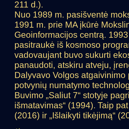
211 d.).
Nuo 1989 m. pasišventė moks
1991 m. prie MA įkūrė Moksli
Geoinformacijos centrą. 1993 
pasitraukė iš kosmoso progr
vadovaujant buvo sukurti eko
panaudoti, atskiru atveju, įre
Dalyvavo Volgos atgaivinimo 
potvynių numatymo technolog
Buvimo „Saliut 7“ stotyje pag
išmatavimas“ (1994). Taip pat 
(2016) ir „Išlaikyti tikėjimą“ (2