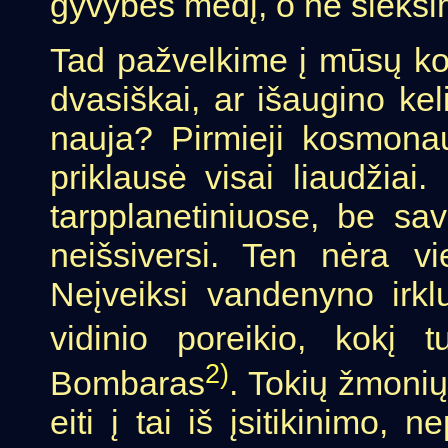
gyvybės medį, o ne sieksim
Tad pažvelkime į mūsų kos
dvasiškai, ar išaugino kel
nauja? Pirmieji kosmonau
priklausė visai liaudžiai.
tarpplanetiniuose, be sav
neišsiversi. Ten nėra v
Neįveiksi vandenyno irkl
vidinio poreikio, kokį 
2)
Bombaras
. Tokių žmonių
eiti į tai iš įsitikinimo, 