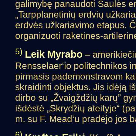
galimybę panaudoti Saulės ene
„Tarpplanetinių erdvių užkar
erdvės užkariavimo etapus. Č
organizuoti raketines-artileri
5)
Leik Myrabo
– amerikiečių
Rensselaer‘io politechnikos in
pirmasis pademonstravom kaip
skraidinti objektus. Jis idėją 
dirbo su „Žvaigždžių karų” g
išdėstė „Skrydžių ateityje“ (p
m. su F. Mead‘u pradėjo jos 
6)