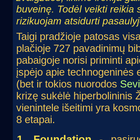
buveinę. Todėl veikti reikia
rizikuojam atsidurti pasaul
Taigi pradžioje patosas vis
plačioje 727 pavadinimų bib
pabaigoje norisi priminti ap
įspėjo apie technogeninės 
(bet ir tokios nuorodos
Sev
krizę sukėlė hiperbolininis
vienintele išeitimi yra ko
8 etapai.
1. Foundation
- pasiruo