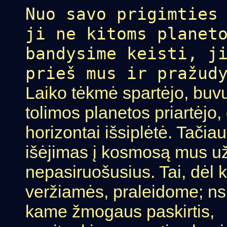
Nuo savo prigimties
ji ne kitoms planet
bandysime keisti, j
prieš mus ir pražud
Laiko tėkmė spartėjo, buvu
tolimos planetos priartėjo
horizontai išsiplėtė. Tači
išėjimas į kosmosą mus u
nepasiruošusius. Tai, dėl 
veržiamės, praleidome; n
kame žmogaus paskirtis,