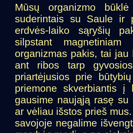
Mūsų organizmo būklė l
suderintais su Saule ir
erdvės-laiko sąryšių pa
silpstant magnetiniam
organizmas pakis, tai jau
ant ribos tarp gyvosio
priartėjusios prie būtybi
priemone skverbiantis į
gausime naująją rasę su 
ar vėliau išstos prieš mus.
savojoje negalime išvengt