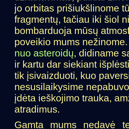
jo orbitas prišiukšlinome t
fragmentų, tačiau iki šiol 
bombarduoja mūsų atmosfe
poveikio mums nežinome. 
nuo asteroidų
, didiname s
ir kartu dar siekiant išplės
tik įsivaizduoti, kuo pave
nesusilaikysime nepabuvo
įdėta ieškojimo trauka, am
atradimus.
Gamta mums nedavė teis