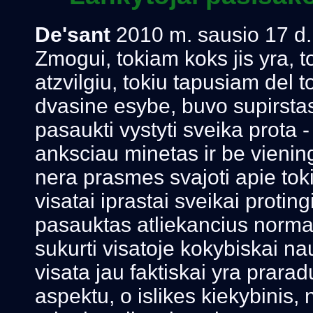
De'sant
2010 m. sausio 17 d.
Zmogui, tokiam koks jis yra, t
atzvilgiu, tokiu tapusiam del t
dvasine esybe, buvo supirstas 
pasaukti vystyti sveika prota -
anksciau minetas ir be viening
nera prasmes svajoti apie tok
visatai iprastai sveikai proti
pasauktas atliekancius normali
sukurti visatoje kokybiskai na
visata jau faktiskai yra prar
aspektu, o islikes kiekybinis, 