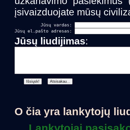
užkariavimo pasiekimus (
įsivaizduojate mūsų civilizac
          Jūsų vardas: 
Jūsų el.pašto adresas: 
Jūsų liudijimas
:
O čia yra lankytojų liu
Lankytojai pasisako