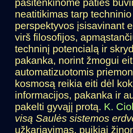
pasitenkinome paties buvi
neatitikimas tarp technini
perspektyvos įsisavinant e
virš filosofijos, apmąstanči
techninį potencialą ir skry
pakanka, norint žmogui eiti 
automatizuotomis priemonė
kosmosą reikia eiti dėl kok
informacijos, pakanka ir a
pakelti gyvąjį protą.
K. Cio
visą Saulės sistemos erdv
užkariavimas, puikiai žino