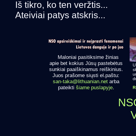
Iš tikro, ko ten veržtis...
Ateiviai patys atskris...
Maloniai pasitiksime žinias
apie bet kokius Jūsų pastebėtus
U
sunkiai paaiškinamus reiškinius.
s
u
Juos prašome siųsti el.paštu:
d
san-taka@lithuanian.net
arba
pateikti
šiame puslapyje
.
R
NSO.
V