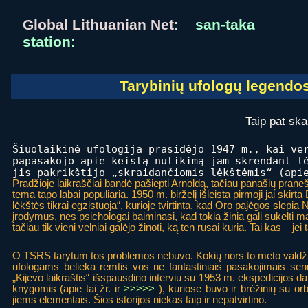
Global Lithuanian Net:
san-taka
station:
Tarybinių ufologų legendos 
Taip pat ska
Šiuolaikinė ufologija prasidėjo 1947 m., kai ve
papasakojo apie keistą nutikimą jam skrendant l
jis pakrikštijo „skraidančiomis lėkštėmis“ (ap
Pradžioje laikraščiai bandė pašiepti Arnoldą, tačiau panašių praneš
tema tapo labai populiaria. 1950 m. birželį išleista pirmoji jai skir
lėkštės tikrai egzistuoja“, kurioje tvirtinta, kad Oro pajėgos slep
įrodymus, nes psichologai baiminasi, kad tokia žinia gali sukelti m
tačiau tik vieni velniai galėjo žinoti, ką ten rusai kuria. Tai kas – jei
O TSRS tarytum tos problemos nebuvo. Kokių nors to meto valdž
ufologams belieka remtis vos ne fantastiniais pasakojimais se
„Kijevo laikraštis“ išspausdino interviu su 1953 m. ekspedicijos 
knygomis (apie tai žr. ir
>>>>>
), kuriose buvo ir brėžinių su orb
jiems elementais. Šios istorijos niekas taip ir nepatvirtino.