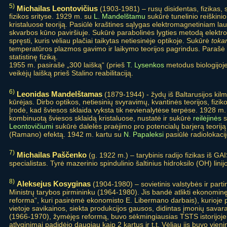
5)
Michailas Leontovičius
(1903-1981) – rusų disidentas, fizikas, s
fizikos srityse. 1929 m. su
L. Mandelštamu
sukūrė tunelinio reiškinio
kristaluose teoriją. Pasiūlė kraštines sąlygas elektromagnetiniam la
skvarbos kūno paviršiuje. Sukūrė parabolinės lygties metodą elekt
spręsti, kuris vėliau plačiai taikytas netiesinėje optikoje. Sukūrė
toka
temperatūros plazmos gavimo ir laikymo teorijos pagrindus. Parašė 
statistinę fiziką.
1955 m. pasirašė „300 laišką“ (prieš
T. Lysenkos
metodus biologijoje
veikėjų laišką prieš Stalino reabilitaciją.
6)
Leonidas Mandelštamas
(1879-1944) - žydų iš Baltarusijos kilm
kūrėjas. Dirbo optikos, netiesinių svyravimų, kvantinės teorijos, fiziko
Įrodė, kad šviesos sklaida vyksta tik nevienalytėse terpėse. 1928 m
kombinuotą šviesos sklaidą kristaluose, nustatė ir sukūrė
reilėjinės
s
Leontovičiumi
sukūrė dalelės praėjimo pro potencialų barjerą teoriją
(Ramano) efektą. 1942 m. kartu su
N. Papaleksi
pasiūlė radiolokaci
7)
Michailas Paščenko
(g. 1922 m.) – tarybinis radijo fizikas iš GA
specialistas. Tyrė mazerinio spindulinio šaltinius hidroksilo (OH) linij
8)
Aleksejus Kosyginas
(1904-1980) – sovietinis valstybės ir parti
Ministrų tarybos pirmininku (1964-1980). Jis bandė atlikti ekonomin
reforma“, kuri pasirėmė ekonomisto E. Libermano darbais), kurioje p
vietoje savikainos, siekta produkcijos gausos, didintas įmonių sava
(1966-1970), žymėjęs reformą, buvo sėkmingiausias TSTS istorijoj
atlyginimai padidėjo daugiau kaip 2 kartus ir t.t. Vėliau jis buvo vieni