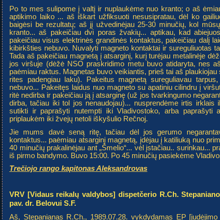
Po to mes sulipome į valtį ir nuplaukėme nuo kranto; o aš ėmiau
aptikimo laiko ... aš iškart užfiksuoti nesusipratau, dėl ko gail
baigėsi be rezultatų; aš jį užvedinėjau 25-30 minučių, kol mūsų 
kranto... aš pakeičiau dvi poras žvakių... aptikau, kad abiejuos
pakeičiau visus elektrinės grandinės kontaktus, pakeičiau dalį lai
kibirkšties nebuvo. Nuvalyti magneto kontaktai ir sureguliuotas ta
Tada aš pakeičiau magnetą į atsarginį, kurį turėjau metalinėje dėž
jos viršuje (dėžė NSO praskridimo metu buvo atidaryta, nes a
paėmiau raktus. Magnetas buvo veikiantis, prieš tai aš plaukiojau su
rites padengiau laku). Pakeitus magnetą sureguliavau tarpus, s
nebuvo... Pakeitęs laidus nuo magneto su apatiniu cilindru į viršutin
ritė nedirba ir pakeičiau ją į atsarginę (už jos tvarkingumo negar
dirba, tačiau iki tol jos nenaudojau)... nusprendėme irtis irklais
sutikti ir paprašyti nutempti iki Vladivostoko, arba paprašyti
priplaukėm iki žvejų netoli iškyšulio Rečnoj.
Jie mums davė seną ritę, tačiau dėl jos gerumo negarantav
kontaktus... paėmiau atsarginį magnetą, įdėjau į katiliuką nuo prim
40 minučių prakalinėjau ant „Šmelio“... vėl įstačiau.. surinkau... p
iš pirmo bandymo. Buvo 15:00. Po 45 minučių pasiekėme Vladivo
Trečiojo rango kapitonas Aleksandrovas
VRV [Vidaus reikalų valdybos] dispetčerio R.Ch. Stepanian
pav. dr. Belovui S.F.
Aš, Stepanianas R.Ch., 1989.07.28. vykdydamas EP [judėjimo 