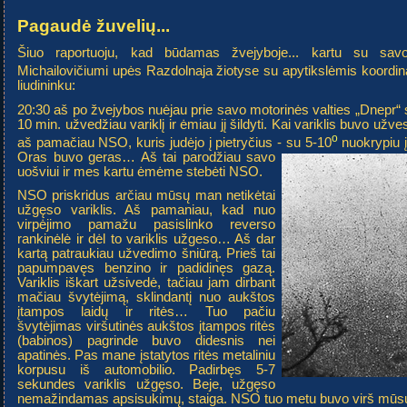
Pagaudė žuvelių...
Šiuo raportuoju, kad būdamas žvejyboje... kartu su sav
Michailovičiumi upės Razdolnaja žiotyse su apytikslėmis koordin
liudininku:
20:30 aš po žvejybos nuėjau prie savo motorinės valties „Dnepr“ 
10 min. užvedžiau variklį ir ėmiau jį šildyti. Kai variklis buvo užvest
o
aš pamačiau NSO, kuris judėjo į pietryčius - su 5-10
nuokrypiu 
Oras buvo geras… Aš tai parodžiau savo
uošviui ir mes kartu ėmėme stebėti NSO.
NSO priskridus arčiau mūsų man netikėtai
užgęso variklis. Aš pamaniau, kad nuo
virpėjimo pamažu pasislinko reverso
rankinėlė ir dėl to variklis užgeso… Aš dar
kartą patraukiau užvedimo šniūrą. Prieš tai
papumpavęs benzino ir padidinęs gazą.
Variklis iškart užsivedė, tačiau jam dirbant
mačiau švytėjimą, sklindantį nuo aukštos
įtampos laidų ir ritės… Tuo pačiu
švytėjimas viršutinės aukštos įtampos ritės
(babinos) pagrinde buvo didesnis nei
apatinės. Pas mane įstatytos ritės metaliniu
korpusu iš automobilio. Padirbęs 5-7
sekundes variklis užgęso. Beje, užgęso
nemažindamas apsisukimų, staiga. NSO tuo metu buvo virš mūs