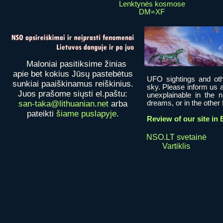
Lenktynės kosmose
DM=XF
Maloniai pasitiksime žinias
apie bet kokius Jūsų pastebėtus
UFO sightings and oth
sunkiai paaiškinamus reiškinius.
sky. Please inform us a
Juos prašome siųsti el.paštu:
unexplainable in the 
dreams, or in the other fi
san-taka@lithuanian.net
arba
pateikti
šiame puslapyje
.
Review of our site in 
NSO.LT svetainė
Vartiklis