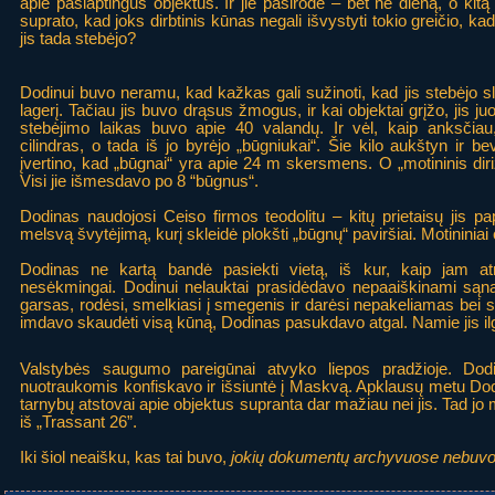
apie paslaptingus objektus. Ir jie pasirodė – bet ne dieną, o kit
suprato, kad joks dirbtinis kūnas negali išvystyti tokio greičio, kad
jis tada stebėjo?
Dodinui buvo neramu, kad kažkas gali sužinoti, kad jis stebėjo sl
lagerį. Tačiau jis buvo drąsus žmogus, ir kai objektai grįžo, jis j
stebėjimo laikas buvo apie 40 valandų. Ir vėl, kaip anksčiau, 
cilindras, o tada iš jo byrėjo „būgniukai“. Šie kilo aukštyn ir 
įvertino, kad „būgnai“ yra apie 24 m skersmens. O „motininis di
Visi jie išmesdavo po 8 “būgnus“.
Dodinas naudojosi Ceiso firmos teodolitu – kitų prietaisų jis pap
melsvą švytėjimą, kurį skleidė plokšti „būgnų“ paviršiai. Motininiai c
Dodinas ne kartą bandė pasiekti vietą, iš kur, kaip jam atro
nesėkmingai. Dodinui nelauktai prasidėdavo nepaaiškinami sąna
garsas, rodėsi, smelkiasi į smegenis ir darėsi nepakeliamas bei
imdavo skaudėti visą kūną, Dodinas pasukdavo atgal. Namie jis 
Valstybės saugumo pareigūnai atvyko liepos pradžioje. Dod
nuotraukomis konfiskavo ir išsiuntė į Maskvą. Apklausų metu Dodi
tarnybų atstovai apie objektus supranta dar mažiau nei jis. Tad jo 
iš „Trassant 26”.
Iki šiol neaišku, kas tai buvo,
jokių dokumentų archyvuose nebuvo 