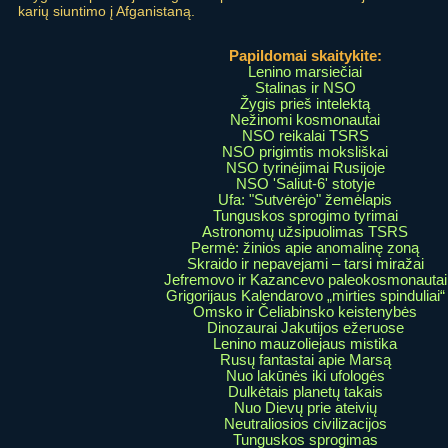
karių siuntimo į Afganistaną.
Papildomai skaitykite:
Lenino marsiečiai
Stalinas ir NSO
Žygis prieš intelektą
Nežinomi kosmonautai
NSO reikalai TSRS
NSO prigimtis moksliškai
NSO tyrinėjimai Rusijoje
NSO 'Saliut-6' stotyje
Ufa: "Sutvėrėjo" žemėlapis
Tunguskos sprogimo tyrimai
Astronomų užsipuolimas TSRS
Permė: žinios apie anomalinę zoną
Skraido ir nepavejami – tarsi miražai
Jefremovo ir Kazancevo paleokosmonautai
Grigorijaus Kalendarovo „mirties spinduliai“
Omsko ir Čeliabinsko keistenybės
Dinozaurai Jakutijos ežeruose
Lenino mauzoliejaus mistika
Rusų fantastai apie Marsą
Nuo lakūnės iki ufologės
Dulkėtais planetų takais
Nuo Dievų prie ateivių
Neutraliosios civilizacijos
Tunguskos sprogimas