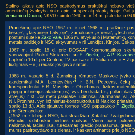
Stalino laikais apie NSO pasirodymus praktiškai nebuvo vieš
amerikiečių žvalgyba rinko apie tai specialų slaptą dosjė. Gal joj
Veniamino Dodino
, NKVD suimto 1940 m. ir 14 m. praleidusio GUL
Pranešimų apie NSO 1967 m. ir net 1968 m. pradžioje pasit
tiesoje“, „Tarybinėje Latvijoje“, žurnaluose „Smena“, „Technika 
postūmį suteikė
Žako Valė
, 1966 m. atvykusio į Matematikų ko
metais padidėjo ir NSO aktyvumas virš Lenkijos, Kinijos, Čekos
1967 m. spalio 18 d. prie DOSAAF Kosmonautikos skyri
vadovaujant Piotrui Stoliarovui su
F. Zigeliu
,
,
A.P. Kazance
Lapkričio 10 d. per Centrinę TV pasisakė P. Stoliarovas ir F. Zige
liudijimais – ir jų redakcijos gavo šimtus.
1968 m. vasario 5 d. Žurnalistų rūmuose Maskvoje įvyko 
5)
akademikai M.A. Leontovičius
ir B.N. Petrovas, čekų a
korespondentai E.R. Mustelis ir Obuchovas, fizikos-matemti
pajėgų inžinerijos akademijos) vyr. bendradarbis, pulkininka
atvejus) ir kt. Jos metu pasisakė liudininkai: šturmanas V.I. Ak
N.I. Proninas, vyr. inžinierius-konstruktorius iš Nalčiko prieta
spalio 13 d.). Apie pjautuvo formos NSO papasakojo
F. Zigelis
prie Grenlandijos:
„1952 m. stebėjau NSO, kai skraidžiau ‚Katalina‘ žvalgydam
Mėnulis, sidabriškai perlinės spalvos. Viena pusė pulsa
naikintuvai, tačiau jisai, turėdamas greičio pranašumą, greita
mums pasirodydavo tris dienas. Ir kaskart artinantis prie jo NS