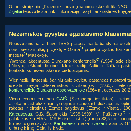
O po straipsnio „Pravdoje“ buvo įmanoma skelbti tik NSO d
Zigeliui
tebuvo leista rinkti informaciją, rašyti rankraštines knyg
Nežemiškos gyvybės egzistavimo klausima
Nebuvo žinoma, ar buvo TSRS plataus masto bandymai dešifruot
1)
nors buvo smulkių projektų – Ozma
projekto dydžio kai kuri
2)
institute
Maskvoje.
3)
Ypatingai akcentuota Biurakano konferencija
(1964) apie si
būtinybę ieškant dirbtinės kilmės radijo šaltinių. Tačiau pas
kontaktų su nežemiškomis civilizacijomis.
V
ieninteliu rimtesniu šaltiniu apie sovietų pastangas nustatyti
išleista knyga „Nežemiškos civilizacijos“ (1965), patei
konferencijoje Biurakano observatorijoje
(1964 m. gegužės 20-23
Vienu centrų minimas
GAIŠ
(Šternbergo institutas), kuria
atliekami astrofizikiniai tyrinėjimai naudojant didžiausius opt
raketas ir dirbtinius Žemės palydovus („Žemė ir Visata“, 19
7)
Kardaševas
, G.B. Šalomickis (1939-1999), M. Paščenko
ir
galaktikas su FIAN (MA Fizikos inst-to) įranga 32,5 cm bangų 
kilmės signalus. Anot
Kardaševo
, maža
kvazarų
apimtis (1’
dirbtinę kilmę. Deja, jis klydo.