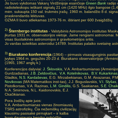
Jis buvo vykdomas Vakarų Virdžinijoje esančioje
Green Bank
radijo
radioteleskopu ieškant signalų 21 cm (1420 MHz) ilgio bangose (1,
mėn. sukaupta 150 val. trukmės įrašų. 1960 m. balandžio 8 d. signalą
praskrendantis lėktuvas.
OZMA II buvo atliekamas 1973-76 m. ištiriant per 600 žvaigždžių.
2)
Šternbergo institutas
- Valstybinis Astronomijos institutas Mask
įkurtas 1931 m. observatorijos vietoje. Jame rengiami astronomai. M
visas šiuolaikinės astronomijos ir gravitometrijos sritis.
Jo vardas suteiktas asteroidui 14789. Institutas palaiko svetainę ast
3)
Biurakano konferencija
(1964) – pirmasis visasąjunginis pasitar
įvykęs 1964 m. gegužės 20-23 d. Biurakano observatorijoje (Armėnija
(1965, 1967 anglų k.)
Konferencijos dalyviai:
J. Šklovskis
, V.A. Ambartsumianas (Armėnijo
Gurdzadianas,
J.B. Zeldovičius
,
V.A. Kotelnikovas
,
B.V. Kukarkinas
Gladkis,
N.S. Kardaševas
, E.G. Mirzabekianas, G.M. Aivazanas, P.
Novikovas
(MA Matematikos inst-tas), J.J. Boguslavskis,
V.I. Slyšas
,
Pistolkorsas, V.A. Razinas,
L.M. Gindilis
, G.S. Saakianas,
S.E. Chaik
N.A. Smirnova, N.L. Kaidonovskis, E.J.
Ckačikianas.
Pora žodžių apie juos:
V.A. Ambartsumianas vienas žinomiausių
TSRS astrofizikų. Čia nežemiškų civilizacijų
klausimu pasisakė pirmąkart – ir kalba
buvo daugiausia bendro pobūdžio.