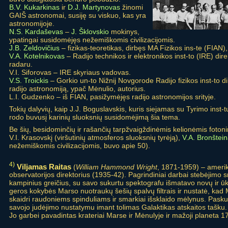
B.V. Kukarkinas
ir
D.J. Martynovas
žinomi
GAIŠ astronomai, susiję su viskuo, kas yra
astronomijoje.
N.S. Kardaševas
–
J. Šklovskio
mokinys,
ypatingai susidomėjęs nežemiškomis civilizacijomis.
J.B. Zeldovičius
– fizikas-teoretikas, dirbęs MA Fizikos ins-te (FIAN),
V.A. Kotelnikovas
– Radijo technikos ir elektronikos inst-to (IRE) di
radaru.
V.I. Siforovas – IRE skyriaus vadovas.
V.S. Troickis
– Gorkio un-to Nižnij Novgorode Radijo fizikos inst-to di
radijo astronomiją, ypač Mėnulio, autorius.
L.I. Gudzenko – iš FIAN, pasižymėjęs radijo astronomijos srityje.
Tokių dalyvių, kaip J.J. Boguslavskis, kuris siejamas su Tyrimo inst-
rodo buvusį karinių sluoksnių susidomėjimą šia tema.
Be šių, besidominčių ir rašančių tarpžvaigždinėmis kelionėmis fotoni
V.I. Krasovskį (viršutinių atmosferos sluoksnių tyrėją),
V.A. Bronštei
nežemiškomis civilizacijomis, buvo apie 50).
4)
Viljamas Raitas
(
William Hammond Wright
, 1871-1959) – amerik
observatorijos direktorius (1935-42). Pagrindiniai darbai stebėjimo s
kampinius greičius, su savo sukurtu spektografu išmatavo novų ir 
geros kokybės Marso nuotraukų šešių spalvų filtrais ir nustatė, kad 
skaidri raudoniems spinduliams ir smarkiai išsklaido mėlynus. Pasku
savojo judėjimo nustatymu imant tolimas Galaktikas atskaitos tašku.
Jo garbei pavadintas krateriai Marse ir Mėnulyje ir mažoji planeta 1