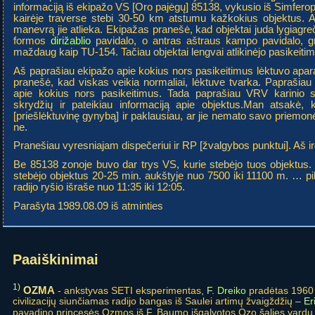
informaciją iš ekipažo VS [Oro pajėgų] 85138, vykusio iš Simfero
kairėje traverse stebi 30-50 km atstumu kažkokius objektus. Aš
manevrą jie atlieka. Ekipažas pranešė, kad objektai juda lygiagreč
formos
dirižablio
pavidalo, o antras aštraus kampo pavidalo, gr
maždaug kaip TU-154. Tačiau objektai lengvai atlikinėjo pasikeit
Aš paprašiau ekipažo apie kokius nors pasikeitimus lėktuvo apara
pranešė, kad viskas veikia normaliai, lėktuve tvarka. Paprašiau 
apie kokius nors pasikeitimus. Tada paprašiau VRV karinio se
skrydžių ir pateikiau informaciją apie objektus.Man atsakė
[priešlėktuvinę gynybą] ir paklausiau, ar jie nemato savo priemonė
ne.
Pranešiau vyresniajam dispečeriui ir RP [žvalgybos punktui]. Aš ir
Be 85138 zonoje buvo dar trys VS, kurie stebėjo tuos objektus. 
stebėjo objektus 20-25 min. aukštyje nuo 7500 iki 11100 m. … pil
radijo ryšio išraše nuo 11:35 iki 12:05.
Parašyta 1989.08.09 iš atminties
Paaiškinimai
1)
OZMA
- ankstyvas SETI eksperimentas,
F. Dreiko
pradėtas 1960 
civilizacijų siunčiamas radijo bangas iš Saulei artimų žvaigždžių –
Er
pavadino princesės Ozmos iš F. Baumo išgalvotos Ozo šalies vardu