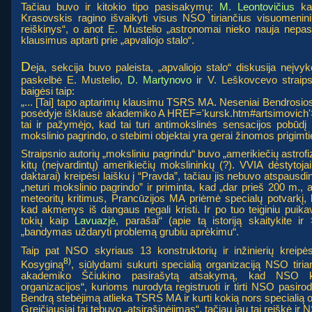
Tačiau buvo ir kitokio tipo pasisakymų:
M. Leontovičius
kal
Krasovskis ragino išvaikyti visus NSO tiriančius visuomenin
reiškinys“, o anot E. Mustelio „astronomai nieko nauja nepas
klausimus aptarti prie „apvaliojo stalo“.
D
eja, sekcija buvo paleista, „apvaliojo stalo“ diskusija neįv
paskelbė E. Mustelio,
D. Martynovo
ir V. Leškovcevo straipsn
baigėsi taip:
„... [Tai] tapo aptarimų klausimu TSRS MA. Neseniai Bendrosios
posėdyje išklausė akademiko A HREF='kursk.htm#artsimovich'
tai ir pažymėjo, kad tai turi antimokslinės sensacijos pobūdį ir
mokslinio pagrindo, o stebimi objektai yra gerai žinomos prigimti
Straipsnio autorių „moksliniu pagrindu“ buvo „amerikiečių astrof
kitų (neįvardintų) amerikiečių mokslininkų (?). VVIA dėstytoja
daktarai) kreipėsi laišku į “Pravda”, tačiau jis nebuvo atspausd
„neturi mokslinio pagrindo” ir priminta, kad „dar prieš 200 m.,
meteoritų kritimus, Prancūzijos MA priėmė specialų potvarkį, k
kad akmenys iš dangaus negali kristi. Ir po tuo teiginiu pui
tokių kaip
Lavuazjė
, parašai“ (apie tą istoriją skaitykite ir
„bandymas uždaryti problemą grubiu aprėkimu“.
Taip pat NSO skyriaus 13 konstruktorių ir inžinierių kreipės
8)
Kosyginą
, siūlydami sukurti specialią organizaciją NSO tiri
akademiko Ščiukino pasirašytą atsakymą, kad NSO kl
organizacijos“, kurioms nurodyta registruoti ir tirti NSO pasiro
Bendrą stebėjimą atlieka TSRS MA ir kurti kokią nors specialią o
Greičiausiai tai tebuvo „atsirašinėjimas“, tačiau jau tai reiškė ir