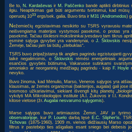
Be to,
N. Kardaševas
ir
M. Paščenko
bandė aptikti dirbtiniu
ilgiu. Neaptikimas gali būti argumentu tvirtinimui, kad mūsų ga
33
operuotų 10
ergs/sek. galia. Buvo tirta ir
M31
(
Andromedos
) g
N
ežemiečių egzistavimas nesikirto su TSRS vyravusiu materi
neišvengiama materijos vystymosi pasekmė, o protas yra
pasekmė. Tačiau iškilesni mokslininkai įvesdavo tam tikrus apr
esminė sąlyga gyvybei yra vandenynai, o
J. Šklovskis
nesip
Žemėje, tačiau jam tai būtų „stebuklas“.
TSRS buvo pripažįstama tik anglies pagrindu egzistuojanti gyv
laikė negalimomis, o
Šklovskis
rėmėsi energetiniais argumen
esančios gyvybės būtinumą. Vakaruose sutinkami svarstymai
amoniako ar neorganinių medžiagų pagrindu - kaip
F. Hoyle
r
nevyko.
Buvo žinoma, kad Mėnulio, Marso, Veneros sąlygos yra atšiau
klausimas, ar žemės organizmai (bakterijos, augalai) gali jose i
kosmoso užkariavimui, siekiant išvengti kitų planetų „biologi
vykdyti MA Mikrobiologijos institute (A.I. Žukovos ir I.I. Kondrat
kitose vietose (žr.
Augalai nesvarumo sąlygomis
).
Marse sąlygos buvo artimiausios Žemei. JAV jo tyrimo
observatorijoje
, kur
P. Louelo
darbą tęsė
E.C. Slipher‘is
. TSR
Tichovas
(1875-1960). 1909 m. vienos didžiausių Marso opozi
filtrus ir pastebėjo ties ašigaliais esant sniego bei debesis 