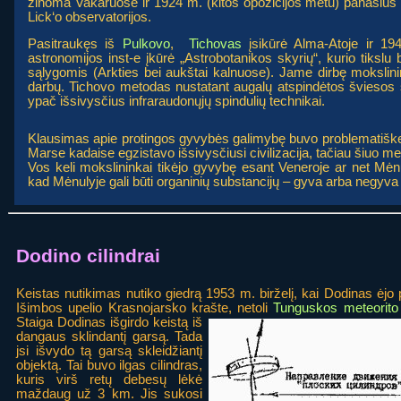
žinoma Vakaruose ir 1924 m. (kitos opozicijos metu) panašius 
Lick‘o observatorijos.
Pasitraukęs iš
Pulkovo
,
Tichovas
įsikūrė Alma-Atoje ir 1
astronomijos inst-e įkūrė „Astrobotanikos skyrių“, kurio tikslu
sąlygomis (Arkties bei aukštai kalnuose). Jame dirbę mokslin
darbų. Tichovo metodas nustatant augalų atspindėtos šviesos s
ypač išsivysčius infraraudonųjų spindulių technikai.
Klausimas apie protingos gyvybės galimybę buvo problematišk
Marse kadaise egzistavo išsivysčiusi civilizacija, tačiau šiuo met
Vos keli mokslininkai tikėjo gyvybę esant Veneroje ar net Mėn
kad Mėnulyje gali būti organinių substancijų – gyva arba negyva
Dodino cilindrai
Keistas nutikimas nutiko giedrą 1953 m. birželį, kai Dodinas ėjo 
Išimbos upelio Krasnojarsko krašte, netoli
Tunguskos meteorito
Staiga Dodinas išgirdo keistą iš
dangaus sklindantį garsą. Tada
jsi išvydo tą garsą skleidžiantį
objektą. Tai buvo ilgas cilindras,
kuris virš retų debesų lėkė
maždaug už 3 km. Jis sukosi