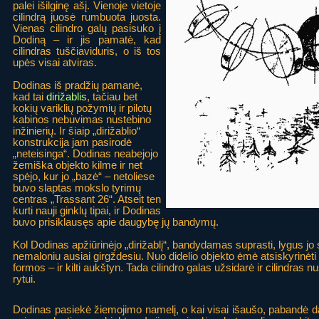
palei išilginę ašį. Vienoje vietoje
cilindrą juosė rumbuota juosta.
Vienas cilindro galų pasisuko į
Dodiną – ir jis pamatė, kad
cilindras tuščiaviduris, o iš tos
upės visai atviras.
Dodinas iš pradžių pamanė,
kad tai
dirižablis
, tačiau bet
kokių variklių požymių ir pilotų
kabinos nebuvimas nustebino
inžinierių. Ir šiaip „dirižablio“
konstrukcija jam pasirodė
„neteisinga“. Dodinas neabejojo
žemiška objekto kilme ir net
spėjo, kur jo „bazė“ – netoliese
buvo slaptas mokslo tyrimų
centras „Trassant 26“. Atseit ten
kurti nauji ginklų tipai, ir Dodinas
buvo prisiklausęs apie daugybę jų bandymų.
Kol Dodinas apžiūrinėjo „dirižablį“, bandydamas suprasti, lygus jo
nemaloniu ausiai girgždesiu. Nuo didelio objekto ėmė atsiskyrinėt
formos – ir kilti aukštyn. Tada cilindro galas užsidarė ir cilindras 
rytui.
Dodinas pasiekė žiemojimo namelį, o kai visai išaušo, pabandė 