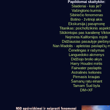
Papildomai skaitykite:
Slaideriai - kas jie?
Vašingtono kurmis
Sibiriečio fenomenas
Botino - žvitrioji akis
Ekskursija į pasąmonę
Titanikas: psichofizikinis aspek
Sliūkintojas pas karalienę Viktor
Neįminta Kalifornijos mįslė
Didžiausias pasaulyje piešiny
Nan Madolis - apleistas paslapčių 
Čenelingas ir rašymas
Languedoko akmenys
Didžiojo brolio akys
Harry Houdini mirtis
Fairwater paslaptis
Astralinės kelionės
Pirmasis kraujas
Šamanų ratu einant
Tamam Šud byla
DM=XF