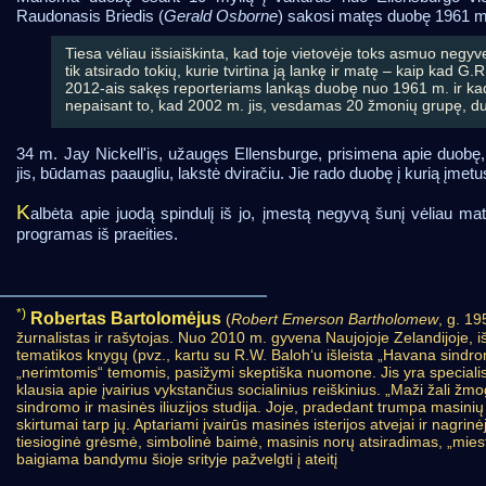
Raudonasis Briedis (
Gerald Osborne
) sakosi matęs duobę 1961 m
Tiesa vėliau išsiaiškinta, kad toje vietovėje toks asmuo negyv
tik atsirado tokių, kurie tvirtina ją lankę ir matę – kaip kad 
2012-ais sakęs reporteriams lankąs duobę nuo 1961 m. ir kad 
nepaisant to, kad 2002 m. jis, vesdamas 20 žmonių grupę, d
34 m. Jay Nickell'is, užaugęs Ellensburge, prisimena apie duobę
jis, būdamas paaugliu, lakstė dviračiu. Jie rado duobę į kurią įme
K
albėta apie juodą spindulį iš jo, įmestą negyvą šunį vėliau ma
programas iš praeities.
*)
Robertas Bartolomėjus
(
Robert Emerson Bartholomew
, g. 19
žurnalistas ir rašytojas. Nuo 2010 m. gyvena Naujojoje Zelandijoje, 
tematikos knygų (pvz., kartu su R.W. Baloh‘u išleista „Havana sindrom
„nerimtomis“ temomis, pasižymi skeptiška nuomone. Jis yra specialistu 
klausia apie įvairius vykstančius socialinius reiškinius. „Maži žali žm
sindromo ir masinės iliuzijos studija. Joje, pradedant trumpa masinių i
skirtumai tarp jų. Aptariami įvairūs masinės isterijos atvejai ir nagrinė
tiesioginė grėsmė, simbolinė baimė, masinis norų atsiradimas, „mies
baigiama bandymu šioje srityje pažvelgti į ateitį