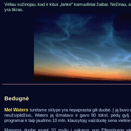
Vėliau sužinojau, kad ir kitus „lankė“ kamuoliniai žaibai. Nežinau, 
yra tikras.
Bedugnė
Mel Waters
turėtame sklype yra nepaprastai gili duobė. Į ją buvo 
neužsipildžius, Waters ją išmatavo ir gavo 80 tūkst. pėdų gylį
programai ir taip įaudrino 10 mln. klausytojų vaizduotę sena vietin
Manoma duobę esant 10 mylių į vakarus nuo Ellensburgo vi