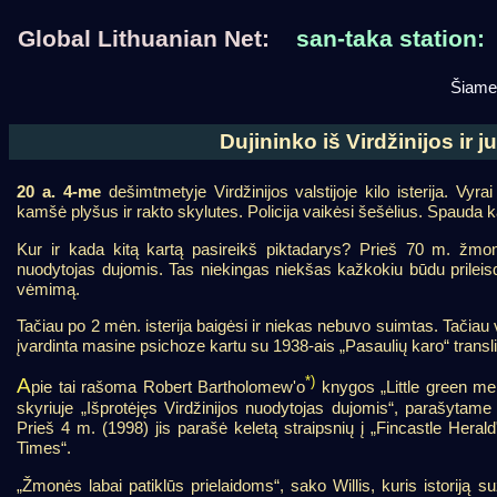
Global Lithuanian Net:
san-taka station:
Šiame 
Dujininko iš Virdžinijos ir j
20 a. 4-me
dešimtmetyje Virdžinijos valstijoje kilo isterija. Vyr
kamšė plyšus ir rakto skylutes. Policija vaikėsi šešėlius. Spauda 
Kur ir kada kitą kartą pasireikš piktadarys? Prieš 70 m. žmon
nuodytojas dujomis. Tas niekingas niekšas kažkokiu būdu prileis
vėmimą.
Tačiau po 2 mėn. isterija baigėsi ir niekas nebuvo suimtas. Tačiau
įvardinta masine psichoze kartu su 1938-ais „Pasaulių karo“ translia
*)
A
pie tai rašoma Robert Bartholomew'o
knygos „Little green m
skyriuje „Išprotėjęs Virdžinijos nuodytojas dujomis“, parašytam
Prieš 4 m. (1998) jis parašė keletą straipsnių į „Fincastle Hera
Times“.
„Žmonės labai patiklūs prielaidoms“, sako Willis, kuris istoriją 