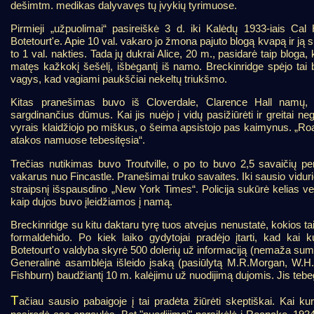
dešimtm. medikas dalyvavęs tų įvykių tyrimuose.
Pirmieji „užpuolimai“ pasireiškė 3 d. iki Kalėdų 1933-iais 
Botetourt'e. Apie 10 val. vakaro jo žmona pajuto blogą kvapą ir ją
to 1 val. nakties. Tada jų dukrai Alice, 20 m., pasidarė taip bloga,
matęs kažkokį šešėlį, išbėgantį iš namo. Breckinridge spėjo tai 
vagys, kad vagiami paukščiai nekeltų triukšmo.
Kitas pranešimas buvo iš Cloverdale, Clarence Hall namų,
sargdinančius dūmus. Kai jis nuėjo į vidų pasižiūrėti ir greitai neg
vyrais klaidžiojo po miškus, o šeima apsistojo pas kaimynus. „Roan
atakos namuose tebesitęsia“.
Trečias nutikimas buvo Troutville, o po to buvo 2,5 savaičių 
vakarus nuo Fincastle. Pranešimai truko savaites. Iki sausio vidurio
straipsnį išspausdino „New York Times“. Policija sukūrė kelias ve
kaip dujos buvo įleidžiamos į namą.
Breckinridge su kitu daktaru tyrę tuos atvejus nenustatė, kokios tai 
formaldehido. Po kiek laiko gydytojai pradėjo įtarti, kad kai 
Botetourt'o valdyba skyrė 500 dolerių už informaciją (nemaža sum
Generalinė asamblėja išleido įsaką (pasiūlytą M.R.Morgan, W.H. 
Fishburn) baudžiantį 10 m. kalėjimu už nuodijimą dujomis. Jis tebeg
T
ačiau sausio pabaigoje į tai pradėta žiūrėti skeptiškai. Kai ku