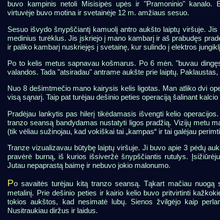
buvo kampinis netoli Misisipės upės ir "Pramoninio" kanalo. 
virtuvėje buvo motina ir svetainėje 12 m. amžiaus sesuo.
Sesuo išvydo šnypščiantį kamuolį antro aukšto laiptų viršuje. Ji
medinius turėklus. Jis įskriejo į mano kambarį ir aš prabudęs pradė
ir paliko kambarį nuskriejęs į svetainę, kur sulindo į elektros jungi
Po to kelis metus sapnavau košmarus. Po 6 mėn. "buvau dingęs",
valandos. Tada "atsiradau" antrame aukšte prie laiptų. Paklaustas,
Nuo 8 dešimtmečio mano kairysis kelis ligotas. Man atliko dvi oper
visą sąnarį. Taip pat turėjau dešinio peties operaciją šalinant kalci
Pradėjau lankytis pas hilerį tikėdamasis išvengti kelio operacijos.
tranzo seansą bandydamas nustatyti ligos pradžią. Vizijų metu ma
(tik vėliau sužinojau, kad vokiškai tai „kampas“ ir tai galėjau perimt
Tranze vizualizavau būtybę laiptų viršuje. Ji buvo apie 3 pėdų aukšč
pravėrė burną, iš kurios išsiveržė šnypščiantis rutulys. Įsižiūrė
Jutau nepaprastą baimę ir nebuvo jokio malonumo.
P
o savaitės turėjau kitą tranzo seansą. Tąkart mačiau nuogą sav
metalinį. Prie dešinio peties ir kairio kelio buvo pritvirtinti kaž
tokios aukštos, kad nesimatė lubų. Sienos žvilgėjo kaip perlam
Nusitraukiau diržus ir laidus.