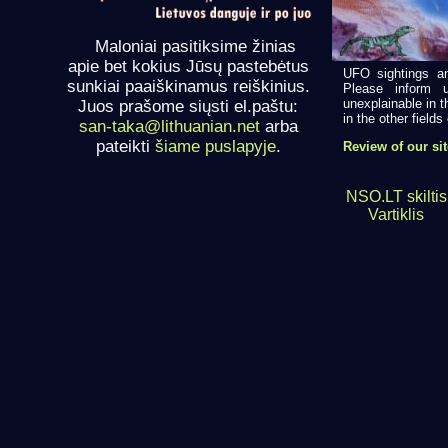
Maloniai pasitiksime žinias
apie bet kokius Jūsų pastebėtus
UFO sightings an
sunkiai paaiškinamus reiškinius.
Please inform 
unexplainable in t
Juos prašome siųsti el.paštu:
in the other fields o
san-taka@lithuanian.net
arba
pateikti
šiame puslapyje
.
Review of our sit
NSO.LT skiltis
Vartiklis