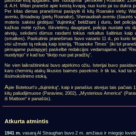
pasirodė esą apgaulės. Bet "nuodijimai" persikėlė į Roanake. 193
d. A.H. Milan pranešė apie keistą kvapą, nuo kurio jai su dukra p
Per kitas dienas pranešimai pasipylė iš kitų Roanake vietų: W
aveniu, Broadway (pietų Roanake), Shenaudoah aveniu (šiaurės v
moteris sakėsi girdėjusi "dujininką" beldžiant į duris, bet policij
kažkas mėtė ryžius. Iškvietimų daugėjant, policija nustatė vis d
atvejų, sekdami dūmus rasdami tokius nekaltus šaltinius kaip a
(smalkes). Paskutinis pranešimas buvo vasario 11 d., po kurio tiek 
visi užmetė tą reikalą kaip isteriją. "Roanoke Times" (iki tol prane
pirmajame puslapyje) paskelbė redakcijos vedamajame, kad "R
nuodytojo" ir kad tuo "tikėjo nuo pat pradžių".
Ne vien laikraštininkai buvo atpirkimo ožiu. Isterijai buvo pasidavę 
karo cheminių atakų likusios baimės pasekmė. Ir tik tai, kad tai v
išsimokslinimo stoką.
A
pie Botetourt'o „dujininką“, kaip ir panašius atvejus tais pačiais
kitų paliudijimuose (Paraview, 2002), „Mysterious America“ (Para
iš Mattoon“ ir panašūs).
Atkurta atmintis
1941 m.
vasarą Al Straughan buvo 2 m. amžiaus ir miegojo lovel