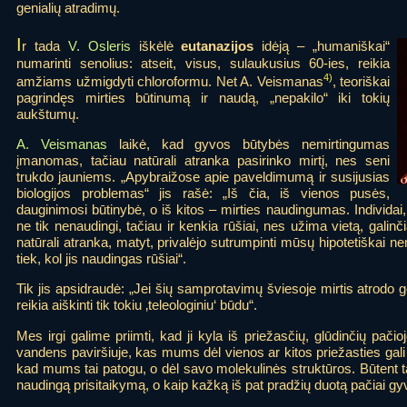
genialių atradimų.
I
r tada
V. Osleris
iškėlė
eutanazijos
idėją – „humaniškai“
numarinti senolius: atseit, visus, sulaukusius 60-ies, reikia
4)
amžiams užmigdyti chloroformu. Net A. Veismanas
, teoriškai
pagrindęs mirties būtinumą ir naudą, „nepakilo“ iki tokių
aukštumų.
A. Veismanas
laikė, kad gyvos būtybės nemirtingumas
įmanomas, tačiau natūrali atranka pasirinko mirtį, nes seni
trukdo jauniems. „Apybraižose apie paveldimumą ir susijusias
biologijos problemas“ jis rašė: „Iš čia, iš vienos pusės,
dauginimosi būtinybė, o iš kitos – mirties naudingumas. Individai
ne tik nenaudingi, tačiau ir kenkia rūšiai, nes užima vietą, galin
natūrali atranka, matyt, privalėjo sutrumpinti mūsų hipotetiškai ne
tiek, kol jis naudingas rūšiai“.
Tik jis apsidraudė: „Jei šių samprotavimų šviesoje mirtis atrodo ge
reikia aiškinti tik tokiu ‚teleologiniu‘ būdu“.
Mes irgi galime priimti, kad ji kyla iš priežasčių, glūdinčių pač
vandens paviršiuje, kas mums dėl vienos ar kitos priežasties gali b
kad mums tai patogu, o dėl savo molekulinės struktūros. Būtent taip
naudingą prisitaikymą, o kaip kažką iš pat pradžių duotą pačiai gy