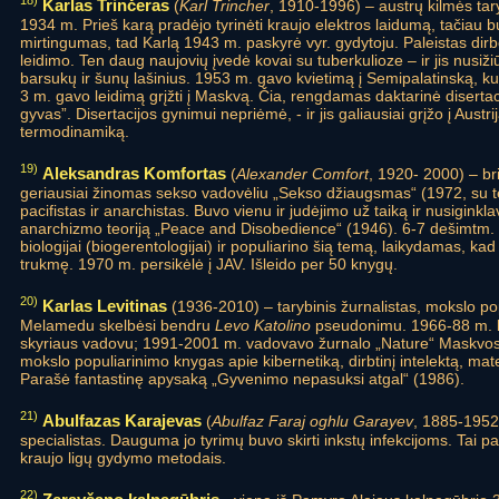
18)
Karlas Trinčeras
(
Karl Trincher
, 1910-1996) – austrų kilmės tar
1934 m. Prieš karą pradėjo tyrinėti kraujo elektros laidumą, tačiau 
mirtingumas, tad Karlą 1943 m. paskyrė vyr. gydytoju. Paleistas dirb
leidimo. Ten daug naujovių įvedė kovai su tuberkulioze – ir jis nusižiūr
barsukų ir šunų lašinius. 1953 m. gavo kvietimą į Semipalatinską, kur
3 m. gavo leidimą grįžti į Maskvą. Čia, rengdamas daktarinė disertac
gyvas”. Disertacijos gynimui nepriėmė, - ir jis galiausiai grįžo į Austr
termodinamiką.
19)
Aleksandras Komfortas
(
Alexander Comfort
, 1920- 2000) – bri
geriausiai žinomas sekso vadovėliu „Sekso džiaugsmas“ (1972, su tę
pacifistas ir anarchistas. Buvo vienu ir judėjimo už taiką ir nusiginkl
anarchizmo teoriją „Peace and Disobedience“ (1946). 6-7 dešimtm
biologijai (biogerentologijai) ir populiarino šią temą, laikydamas, k
trukmę. 1970 m. persikėlė į JAV. Išleido per 50 knygų.
20)
Karlas Levitinas
(1936-2010) – tarybinis žurnalistas, mokslo pop
Melamedu skelbėsi bendru
Levo Katolino
pseudonimu. 1966-88 m. bu
skyriaus vadovu; 1991-2001 m. vadovavo žurnalo „Nature“ Maskvos s
mokslo populiarinimo knygas apie kibernetiką, dirbtinį intelektą, mate
Parašė fantastinę apysaką „Gyvenimo nepasuksi atgal“ (1986).
21)
Abulfazas Karajevas
(
Abulfaz Faraj oghlu Garayev
, 1885-1952)
specialistas. Dauguma jo tyrimų buvo skirti inkstų infekcijoms. Tai pa
kraujo ligų gydymo metodais.
22)