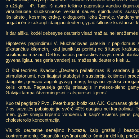
o
o užšąla – 4
. Taigi, iš atviro telkinio paprastas vanduo išgaru
viršutiniuose sluoksniuose veikiant saulės spinduliams suskyla
išsilaksto į kosminę erdvę, o deguonis lieka Žemėje. Vandenynai
augalai ėmė sukaupti daugiau deuterio, ypač šiltuose kraštuose, 
Ir dar aišku, kodėl debesyse deuterio visad mažiau nei ant žemė
Hipotezės pagrindimui V. Muchačiovas pateikia ir papildomus 
tūkstančius kilometrų, kad jauniklius perintų ne šiltuose krašt
susikaupia mažiau. Dėl tos pačios priežasties žuvys neršti plaukia į 
gyvena ilgiau, nes geria vandenį su mažesniu deuterio kiekiu...
O štai teorinės išvados: „Deuterio pašalinimas iš vandens jį p
stimuliatoriumi, nes liaujasi stabdęsi ir sustiprėja keitimosi pro
daugintis, greičiau auginti gyvąją masę, lengviau vystosi žmogau
kelis kartus. Pagausėja galvijų prieauglis ir mėsos-pieno gam
Galvijai tampa ištvermingesni ir atsparesni ligoms“.
Kuo tai pagrįsta? Pvz., Peterburgo biofizikas A.K. Gumanas girdė
7-os savaitės pabaigoje jie svėrė 40% daugiau nei kontroliniai. T
mėn. gydė sniego tirpsmo vandeniu. Ir kaip? Visiems jiems pa
cholesterolio koncentracija.
Vis tik deuterinė senėjimo hipotezė, kaip gražiai ji beatro
kontrargumentų. Gigantiški gyvūnai galėjo išmirti ir dėl kitų priež