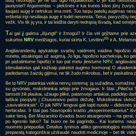
būtų nežinojęs, jei ne tas ūgio reguliatorius. O jei kas nesust
jaunystei? Argumentas – plekšnės ir kai kurios kitos jūrų žuvys.
liaujasi augę ir netrukus ima mirti. Tuo tarpu patelių augimas nesu
eršketai irgi nesiliauja augę ir todėl nesensta. Tiesa, pavyzdžių 
vežk. Vis tik jų yra, ir tai leidžia daryti nedrąsią išvadą, kad sen
T
ai gal jį galima „išjungti“ ir žmogui? Ir čia vėl grįžtame prie
20)
sukurtos
NRV
medžiagos, kuriai skirta K. Levitino
ir A. Melamed
Angliavandenių apykaitoje svarbų vaidmenį vaidina hipofizio iš
minėta, atsakingas už augimą. Jo liga, hipofizio kacheksija, ko g
jei pašalintume hipofizį ir tuo pat metu įleistume
NRV
, angliavan
stimuliatorius gali kažkaip pakeisti augimo hormoną! O akademi
padėdamas žaizdų gijimui, ne tik žudo mikrobus, bet ir paskatina 
Be to
NRV
palankiai veikia nervų sistemą: ją sužadina, sumažina r
su gyvūnais, mokslininkai artėjo prie žmogaus. Ir štai: „Pilieč
tamsėti žili plaukai, užaugo plikė, patamsėjo antakiai, padidėjo da
laiškai pasipylė į Chuseinovo pašto dėžutę. Mokslininkai skėsč
„savivalininkais“. O juk NRV lengvai gali tapti nuodu – didesnės jo
herbicidas. Ir štai pas Stavropolio krašto „eksperimentatorius“ išvy
sakė tiesą. Bet Mazarskio išvados buvo atsargesnės – na gerai, s
po ilgesnio laiko? Tai buvo ne be pagrindo... Kai kuriems nauj
nuomirio priepuoliai. Detalius tyrimus atliko gerontologijos institu
preparatą kategoriškai uždraudė naudoti medicinoje – bet tik vidini