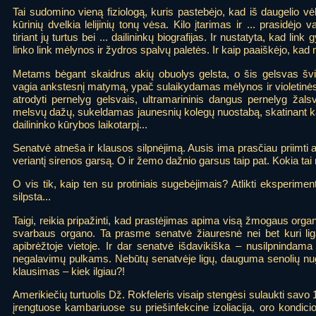
Tai sudomino vieną fiziologą, kuris pastebėjo, kad iš daugelio vėl
kūrinių dvelkia lelijinių tonų vėsa. Kilo įtarimas ir ... prasidėjo 
tiriant jų turtus bei ... dailininkų biografijas. Ir nustatyta, kad li
linko link mėlynos ir žydros spalvų paletės. Ir kaip paaiškėjo, kad 
Metams bėgant skaidrus akių obuolys gelsta, o šis gelsvas švie
vagia ankstesnį matymą, ypač sulaikydamas mėlynos ir violetinės 
atrodyti pernelyg gelsvais, ultramarininis dangus pernelyg žalsv
melsvų dažų, sukeldamas jaunesnių kolegų nuostabą, skatinant kalb
dailininko kūrybos laikotarpį...
Senatvė atneša ir klausos silpnėjimą. Ausis ima prasčiau priimti 
veriantį sirenos garsą. O ir žemo dažnio garsus taip pat. Kokia tai n
O vis tik, kaip ten su protiniais sugebėjimais? Atlikti eksperime
silpsta...
Taigi, reikia pripažinti, kad prastėjimas apima visą žmogaus orga
svarbaus organo. Ta prasme senatvė žiauresnė nei bet kuri liga
apibrėžtoje vietoje. Ir dar senatvė išdavikiška – nusilpnindama
negalavimų pulkams. Nebūtų senatvėje ligų, dauguma senolių nugyv
klausimas – kiek ilgiau?!
Amerikiečių turtuolis Dž. Rokfeleris visaip stengėsi sulaukti savo
įrengtuose kambariuose su priešinfekcine izoliacija, oro kondicio