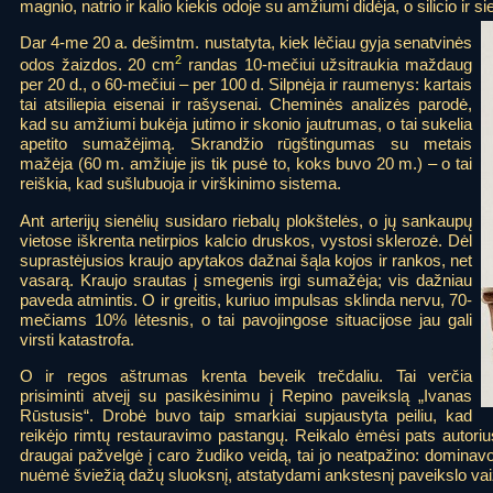
magnio, natrio ir kalio kiekis odoje su amžiumi didėja, o silicio ir s
Dar 4-me 20 a. dešimtm. nustatyta, kiek lėčiau gyja senatvinės
2
odos žaizdos. 20 cm
randas 10-mečiui užsitraukia maždaug
per 20 d., o 60-mečiui – per 100 d. Silpnėja ir raumenys: kartais
tai atsiliepia eisenai ir rašysenai. Cheminės analizės parodė,
kad su amžiumi bukėja jutimo ir skonio jautrumas, o tai sukelia
apetito sumažėjimą. Skrandžio rūgštingumas su metais
mažėja (60 m. amžiuje jis tik pusė to, koks buvo 20 m.) – o tai
reiškia, kad sušlubuoja ir virškinimo sistema.
Ant arterijų sienėlių susidaro riebalų plokštelės, o jų sankaupų
vietose iškrenta netirpios kalcio druskos, vystosi sklerozė. Dėl
suprastėjusios kraujo apytakos dažnai šąla kojos ir rankos, net
vasarą. Kraujo srautas į smegenis irgi sumažėja; vis dažniau
paveda atmintis. O ir greitis, kuriuo impulsas sklinda nervu, 70-
mečiams 10% lėtesnis, o tai pavojingose situacijose jau gali
virsti katastrofa.
O ir regos aštrumas krenta beveik trečdaliu. Tai verčia
prisiminti atvejį su pasikėsinimu į Repino paveikslą „Ivanas
Rūstusis“. Drobė buvo taip smarkiai supjaustyta peiliu, kad
reikėjo rimtų restauravimo pastangų. Reikalo ėmėsi pats autoriu
draugai pažvelgė į caro žudiko veidą, tai jo neatpažino: dominavo
nuėmė šviežią dažų sluoksnį, atstatydami ankstesnį paveikslo va