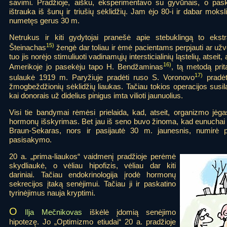
savimi. Pradžioje, aišku, eksperimentavo su gyvūnais, o pasku
ištrauka iš šunų ir triušių sėklidžių. Jam ėjo 80-i ir dabar moksl
numetęs gerus 30 m.
Netrukus ir kiti gydytojai pranešė apie stebuklingą to ekst
15)
Šteinachas
žengė dar toliau ir ėmė pacientams perpjauti ar užve
tuo jis norėjo stimuliuoti vadinamųjų intersticialinių ląstelių, atse
16)
Amerikoje jo pasekėju tapo H. Bendžaminas
, tą metodą pri
17)
sulaukė 1919 m. Paryžiuje pradėti ruso S. Voronovo
pradėt
žmogbeždžionių sėklidžių liaukas. Tačiau tokios operacijos susi
kai donorais už didelius pinigus imta vilioti jaunuolius.
Visi tie bandymai rėmėsi prielaida, kad, atseit, organizmo jėga
hormonų išskyrimas. Bet jau iš seno buvo žinoma, kad eunuchai s
Braun-Sekaras, nors ir pasijautė 30 m. jaunesnis, numirė
pasisakymo.
20 a. „prima-liaukos“ vaidmenį pradžioje perėmė
skydliaukė, o vėliau hipofizis, vėliau dar kiti
dariniai. Tačiau endokrinologija įrodė hormonų
sekrecijos įtaką senėjimui. Tačiau ji ir paskatino
tyrinėjimus nauja kryptimi.
O
Ilja Mečnikovas
iškėlė įdomią senėjimo
hipotezę. Jo „Optimizmo etiudai“ 20 a. pradžioje