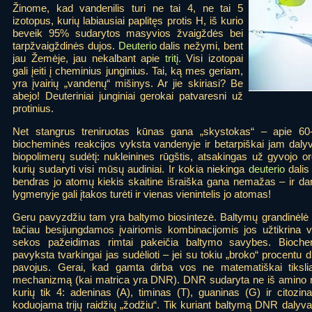
Žinome, kad vandenilis turi ne tai 4, ne tai 5
izotopus, kurių labiausiai paplitęs protis H, iš kurio
beveik 95% sudarytos masyvios žvaigždės bei
tarpžvaigždinės dujos.
Deuterio
dalis nežymi, bent
jau Žemėje, jau nekalbant apie
tritį
. Visi izotopai
gali įeiti į cheminius junginius. Tai, ką mes geriam,
yra įvairių „vandenų“ mišinys. Ar jie skiriasi? Be
abejo! Deuteriniai junginiai gerokai patvaresni už
protinius.
Net stangrus treniruotas kūnas gana „skystokas“ – apie 6
biocheminės reakcijos vyksta vandenyje ir betarpiškai jam dalyva
biopolimerų sudėtį: nukleinines rūgštis, atsakingas už gyvojo 
kurių sudaryti visi mūsų audiniai. Ir kokia niekinga
deuterio
dalis
bendras jo atomų kiekis skaitine išraiška gana nemažas – ir da
lygmenyje gali įtakos turėti ir vienas vienintelis jo atomas!
Geru pavyzdžiu tam yra baltymo biosintezė. Baltymų grandinėlė s
tačiau besijungdamos įvairiomis kombinacijomis jos užtikrina v
sekos pažeidimas rimtai pakeičia baltymo savybes. Bioche
pavyksta tvarkingai jas sudėlioti – jei su tokiu „broko“ procentu d
pavojus. Gerai, kad gamta dirba vos ne matematiškai tikslia
mechanizmą (kai matrica yra DNR). DNR sudaryta ne iš amino rū
kurių tik 4: adeninas (A), timinas (T), guaninas (G) ir citozin
koduojama trijų raidžių „žodžiu“. Tik kuriant baltymą DNR dalyvau