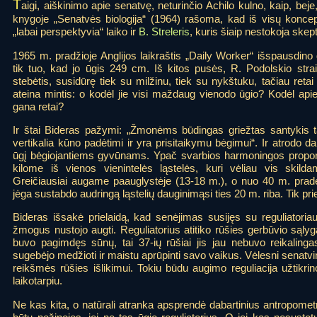
T
aigi, aiškinimo apie senatvę, neturinčio Achilo kulno, kaip, bej
knygoje „Senatvės biologija“ (1964) rašoma, kad iš visų koncepc
„labai perspektyvia“ laiko ir
B. Streleris
, kuris šiaip nestokoja skep
1965 m. pradžioje Anglijos laikraštis „Daily Worker“ išspausdino
tik tuo, kad jo ūgis 249 cm. Iš kitos pusės, R. Podolskio str
stebėtis, susidūrę tiek su milžinu, tiek su nykštuku, tačiau reta
ateina mintis: o kodėl jie visi maždaug vienodo ūgio? Kodėl api
gana retai?
Ir štai Bideras pažymi: „Žmonėms būdingas griežtas santykis ta
vertikalia kūno padėtimi ir yra prisitaikymu bėgimui“. Ir atrodo d
ūgį bėgiojantiems gyvūnams. Ypač svarbios harmoningos propo
kilome iš vienos vienintelės ląstelės, kuri vėliau vis ski
Greičiausiai augame paauglystėje (13-18 m.), o nuo 40 m. pra
jėga sustabdo audringą ląstelių dauginimąsi ties 20 m. riba. Tik pr
Bideras išsakė prielaidą, kad senėjimas susijęs su reguliatoria
žmogus nustojo augti. Reguliatorius atitiko rūšies gerbūvio sąl
buvo pagimdęs sūnų, tai 37-ių rūšiai jis jau nebuvo reikalinga
sugebėjo medžioti ir maistu aprūpinti savo vaikus. Vėlesni senatvin
reikšmės rūšies išlikimui. Tokiu būdu augimo reguliacija užtikri
laikotarpiu.
Ne kas kita, o natūrali atranka apsprendė dabartinius antropom