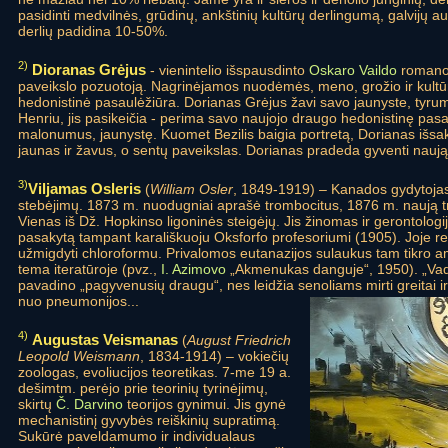
pasidinti medvilnės, grūdinų, ankštinių kultūrų derlingumą, galvijų 
derlių padidina 10-50%.
2)
Dioranas Grėjus
- vienintelio išspausdinto
Oskaro Vaildo
romano 
paveikslo pozuotoją. Nagrinėjamos nuodėmės, meno, grožio ir kultū
hedonistinė pasaulėžiūra. Dorianas Grėjus žavi savo jaunyste, tyru
Henriu, jis pasikeičia - perima savo naujojo draugo hedonistinę pasa
malonumus, jaunystę. Kuomet Bezilis baigia portretą, Dorianas išsako
jaunas ir žavus, o sentų paveikslas. Dorianas pradeda gyventi nau
3)
Viljamas Osleris
(
William Osler
, 1849-1919) – Kanados gydytojas
stebėjimų. 1873 m. nuodugniai aprašė trombocitus, 1876 m. naują tremat
Vienas iš Dž. Hopkinso ligoninės steigėjų. Jis žinomas ir gerontologi
pasakytą tampant karališkuoju Oksforfo profesoriumi (1905). Joje 
užmigdyti chloroformu. Privalomos eutanazijos sulaukus tam tikro 
tema iteratūroje (pvz.,
I. Azimovo
„Akmenukas danguje“, 1950). „Vado
pavadino „pagyvenusių draugu“, nes leidžia senoliams mirti greitai i
nuo pneumonijos...
4)
Augustas Veismanas
(
August Friedrich
Leopold Weismann
, 1834-1914) – vokiečių
zoologas, evoliucijos teoretikas. 7-me 19 a.
dešimtm. perėjo prie teorinių tyrinėjimų,
skirtų
Č. Darvino
teorijos gynimui. Jis gynė
mechanistinį gyvybės reiškinių supratimą.
Sukūrė paveldamumo ir individualaus