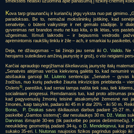
šmėkštels neaiški užuomina apie panašumą į fizikinį-cheminį kolo
K
ova tarp griaunančių ir kuriančių jėgų vyksta nuo pat gimimo. „
paradoksas. Be to, nemažai mokslininkų įsitikinę, kad senėji
senatvėje, o būtent vaikystėje ir net gemalo stadijoje. Ir di
gyvenimas net brandos metu ne kas kita, o tik lėtas, vos paste
užgesimas. Išmuš laikrodis – ir bejausmis veidrodis pažv
aprėmintomis raukšlių tinklu ir žile – ach, ir smarkiai tu pasikeitei,
Deja, ne džiaugsmas – tai žinojo jau senai iki
O. Vaildo
. Ne 
herojams suteikdavo amžiną jaunystę ir grožį, o visi neigiami pers
Karčiai apraudojo negrįžtamai iškeliavusią jaunystę italų matemat
„Senatvės atėjimas verčia kiekvieną gailėtis to, kad nenumirė vai
atsišaukia garsioji
M. Liuterio
sentencija: „Senatvė – gyvas ka
žodžius, nuo kurių padvelkė žiauria inkvizicijos prieblanda – vie
3)
Osleris
, pareiškė, kad seniai tampa našta tiek sau, tiek kitiems,
socialiniam progresui. Remdamasis tuo, kad proto aštrumas pras
kad pagyvenusių žmonių teisinė atsakomybė žemesnė nei ja
žmonės, kaip taisyklė, padaro iki 45 m ir dar 20% - iki 50 m. Reik
Boras
,
P. Dirakas
savo iškiliausius darbus padarė 25-27 m
paskelbė „Gamtos sistemą“; dar nesulaukęs 30 m.
Dž. Vatas
suk
Darvinas
išmąstė 30-ies (tik paskelbė po poros dešimtmečių).
neeuklidinę geometriją padarė 34-ių, o
D. Mendelejevui
, kai pra
sukako 35-eri.
I. Niutonas
naujosios fizikos pagrindus paklojo iki