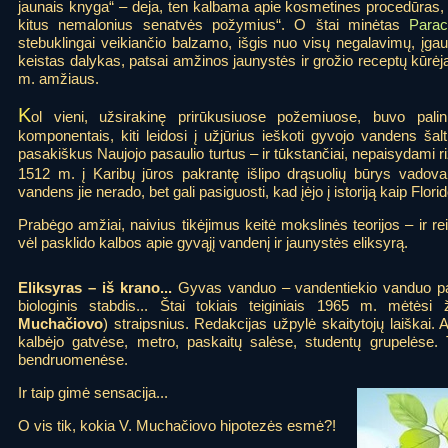
jaunais knyga“ – deja, ten kalbama apie kosmetines procedūras, 
kitus nemalonius senatvės požymius“. O štai minėtas
Parac
stebuklingai veikiančio balzamo, išgis nuo visų negalavimų, įga
keistas dalykas, patsai amžinos jaunystės ir grožio receptų kūrėj
m. amžiaus.
K
ol vieni, užsirakinę prirūkusiuose požemiuose, buvo palink
komponentais, kiti leidosi į užjūrius ieškoti gyvojo vandens šalt
pasakiškus Naujojo pasaulio turtus – ir tūkstančiai, nepaisydami ri
1512 m. į Karibų jūros pakrantę išlipo drąsuolių būrys vado
vandens jie nerado, bet gali pasiguosti, kad įėjo į istoriją kaip Florid
Prabėgo amžiai, naivius tikėjimus keitė mokslinės teorijos – ir reik
vėl pasklido kalbos apie gyvąjį vandenį ir jaunystės eliksyrą.
Eliksyras – iš krano...
Gyvas vanduo – vandentiekio vanduo paš
biologinis stabdis... Štai tokiais teiginiais 1965 m. mėtėsi
Muchačiovo
) straipsnius. Redakcijas užpylė skaitytojų laiškai. 
kalbėjo gatvėse, metro, paskaitų salėse, studentų grupelėse. T
bendruomenėse.
Ir taip gimė sensacija...
O vis tik, kokia V. Muchačiovo hipotezės esmė?!