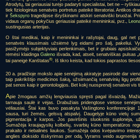
Atrodytų, tai geriausiai turėjo padaryti specialistai, bet ne – ryškiau
tiek fiziologinius senatvės portretus pateikė literatoriai. Antikos 
ir
Šekspyro
tragedijose išryškinami atskiri senatviški bruožai. Pri
vidaus organų pokyčius geriausiai pateikė menininkai, pvz.,
Leona
sustingusias arterijas.
O štai medikai, kaip ir menininkai ir rašytojai, daug, gal net 
senatvės klausimais užsiėmė lyg eidami pro šalį, pakeliui. 
pasižymėjo subjektyviais perlenkimais, bet ir grubiais apsiskai
rėmėsi klaidinga
Galeno
išvada, kad, atseit, senatviškas pulsas „n
8)
tai paneigė Kanštatas
. Iš tikro keista, kad tokios paprastos ties
20 a. pradžioje mokslo apie senėjimą akiratyje pasirodė dar vie
taip pakrikštijo medicinos šaką, užsiimančią senatvinių ligų prof
pat senos kaip ir gerontologijos. Bet kokį nuosprendį senatvei vis t
A
pie žmogaus amžių lengviausia spręsti pagal išvaizdą. Mažiau
tarnauja saulė ir vėjas. Drabužiais pridengtose vietose senėji
vėliausiai. Štai kas buvo pasakyta Vašingtono konferencijoje 1
sausa, turi žemės, gelsvą atspalvį. Daugelyje kūno vietų sum
pigmentacija ir karpos. Jos paviršinis sluoksnis suplonėja, už
Sumažėja kraujagyslių kolbelių, svarbių kūno temperatūros regul
prakaito ir riebalinės liaukos. Sumažėja odos kvėpavimo inten
anglies dioksido išskyrimas per odą. Vyrams veido augmenija re