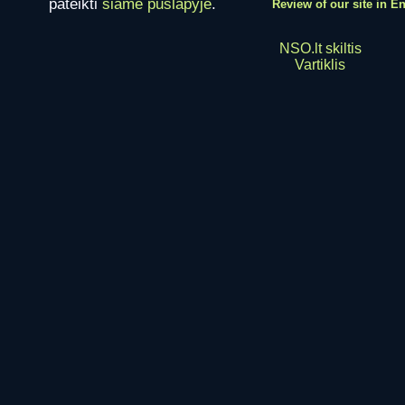
pateikti
šiame puslapyje
.
Review of our site in E
NSO.lt skiltis
Vartiklis