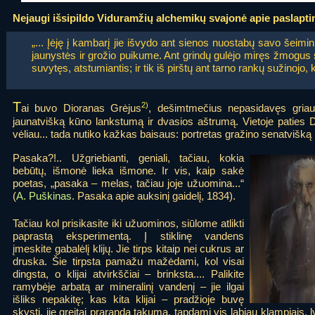
Nejaugi išsipildo Viduramžių alchemikų svajonė apie paslapti
„... Įėję į kambarį jie išvydo ant sienos nuostabų savo šeimi
jaunystės ir grožio puikume. Ant grindų gulėjo miręs žmogus 
suvytęs, atstumiantis; ir tik iš pirštų ant tarno rankų sužinojo, k
T
2)
ai buvo Dioranas Grėjus
, dešimtmečius nepasidavęs griaun
jaunatvišką kūno lankstumą ir dvasios aštrumą. Vietoje paties 
vėliau... tada nutiko kažkas baisaus: portretas gražino senatvišką
Pasaka?!.. Užgriebianti, geniali, tačiau, kokia
bebūtų, išmonė lieka išmone. Ir vis, kaip sakė
poetas, „pasaka – melas, tačiau joje užuomina...“
(
A. Puškinas
. Pasaka apie auksinį gaidelį, 1834).
Tačiau kol prisikasite iki užuominos, siūlome atlikti
paprastą eksperimentą. Į stiklinę vandens
įmeskite gabalėlį klijų. Jie tirps kitaip nei cukrus ar
druska. Šie tirpsta pamažu mažėdami, kol visai
dingsta, o klijai atvirkščiai – brinksta.... Palikite
ramybėje arbatą ar mineralinį vandenį – jie ilgai
išliks nepakitę; kas kita klijai – pradžioje buvę
skysti, jie greitai praranda takumą, tapdami vis labiau klampiais, ly