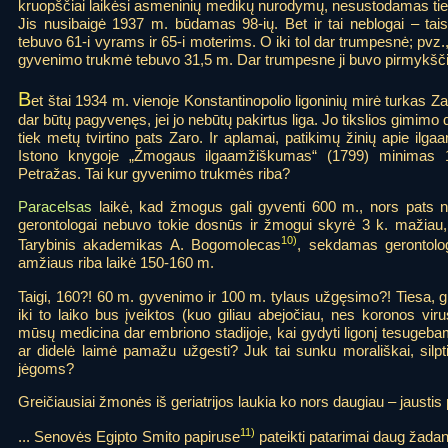
kruopščiai laikėsi asmeninių medikų nurodymų, nesustodamas ties j
Jis nusibaigė 1937 m. būdamas 98-ių. Bet ir tai neblogai – tai
tebuvo 61-i vyrams ir 65-i moterims. O iki tol dar trumpesnė; pvz.,
gyvenimo trukmė tebuvo 31,5 m. Dar trumpesne ji buvo pirmyk
B
et štai 1934 m. vienoje Konstantinopolio ligoninių mirė turkas Z
dar būtų pagyvenęs, jei jo nebūtų pakirtus liga. Jo tikslios gimimo
tiek metų tvirtino pats Zaro. Ir aplamai, patikimų žinių apie il
Istono knygoje „Žmogaus ilgaamžiškumas“ (1799) minimas 
Petražas. Tai kur gyvenimo trukmės riba?
Paracelsas
laikė, kad žmogus gali gyventi 600 m., nors pats ne
gerontologai nebuvo tokie dosnūs ir žmogui skyrė 3 k. mažiau, o
10)
Tarybinis akademikas A. Bogomolecas
, sekdamas gerontol
amžiaus riba laikė 150-160 m.
Taigi, 160?! 60 m. gyvenimo ir 100 m. tylaus užgęsimo?! Tiesa, gre
iki to laiko bus įveiktos (kuo giliau abejočiau, nes koronos vir
mūsų medicina dar embriono stadijoje, kai gydyti ligonį tesugeb
ar didelė laimė pamažu užgesti? Juk tai sunku morališkai, silpt
jėgoms?
Greičiausiai žmonės iš geriatrijos laukia ko nors daugiau – jausti
11)
... Senovės Egipto Smito papiruse
pateikti patarimai daug žada