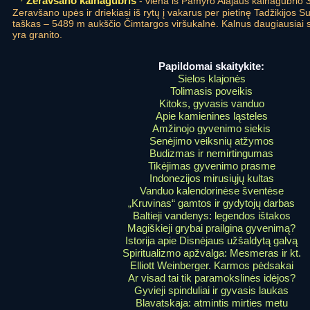
Zeravšano kalnagūbris
- viena iš Pamyro Alajaus kalnagūbrio 3
Zeravšano upės ir driekiasi iš rytų į vakarus per pietinę Tadžikijos S
taškas – 5489 m aukščio Čimtargos viršukalnė. Kalnus daugiausiai suda
yra granito.
Papildomai skaitykite:
Sielos klajonės
Tolimasis poveikis
Kitoks, gyvasis vanduo
Apie kamienines ląsteles
Amžinojo gyvenimo siekis
Senėjimo veiksnių atžymos
Budizmas ir nemirtingumas
Tikėjimas gyvenimo prasme
Indonezijos mirusiųjų kultas
Vanduo kalendorinėse šventėse
„Kruvinas“ gamtos ir gydytojų darbas
Baltieji vandenys: legendos ištakos
Magiškieji grybai prailgina gyvenimą?
Istorija apie Disnėjaus užšaldytą galvą
Spiritualizmo apžvalga: Mesmeras ir kt.
Elliott Weinberger. Karmos pėdsakai
Ar visad tai tik paramokslinės idėjos?
Gyvieji spinduliai ir gyvasis laukas
Blavatskaja: atmintis mirties metu