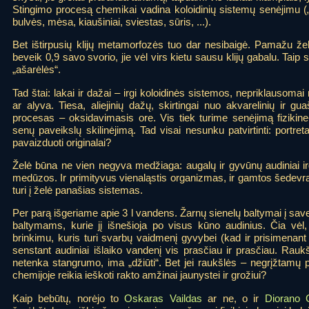
Stingimo procesą chemikai vadina koloidinių sistemų senėjimu (
bulvės, mėsa, kiaušiniai, sviestas, sūris, ...).
Bet ištirpusių klijų metamorfozės tuo dar nesibaigė. Pamažu žel
beveik 0,9 savo svorio, jie vėl virs kietu sausu klijų gabalu. Taip
„ašarėlės“.
Tad štai: lakai ir dažai – irgi koloidinės sistemos, nepriklausomai n
ar alyva. Tiesa, aliejinių dažų, skirtingai nuo akvarelinių ir gu
procesas – oksidavimasis ore. Vis tiek turime senėjimą fizikin
senų paveikslų skilinėjimą. Tad visai nesunku patvirtinti: portre
pavaizduoti originalai?
Želė būna ne vien negyva medžiaga: augalų ir gyvūnų audiniai i
medūzos. Ir primityvus vienaląstis organizmas, ir gamtos šedevras 
turi į želė panašias sistemas.
Per parą išgeriame apie 3 l vandens. Žarnų sienelų baltymai į save
baltymams, kurie jį išnešioja po visus kūno audinius. Čia vėl, 
brinkimu, kuris turi svarbų vaidmenį gyvybei (kad ir prisimenan
senstant audiniai išlaiko vandenį vis prasčiau ir prasčiau. Ra
netenka stangrumo, ima „džiūti“. Bet jei raukšlės – negrįžtamų po
chemijoje reikia ieškoti rakto amžinai jaunystei ir grožiui?
Kaip bebūtų, norėjo to
Oskaras Vaildas
ar ne, o ir
Diorano 