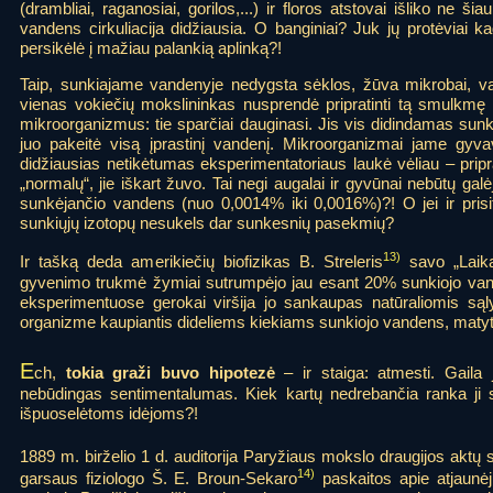
(drambliai, raganosiai, gorilos,...) ir floros atstovai išliko ne š
vandens cirkuliacija didžiausia. O banginiai? Juk jų protėviai 
persikėlė į mažiau palankią aplinką?!
Taip, sunkiajame vandenyje nedygsta sėklos, žūva mikrobai, varl
vienas vokiečių mokslininkas nusprendė pripratinti tą smulkmę 
mikroorganizmus: tie sparčiai dauginasi. Jis vis didindamas sunk
juo pakeitė visą įprastinį vandenį. Mikroorganizmai jame gyva
didžiausias netikėtumas eksperimentatoriaus laukė vėliau – pripra
„normalų“, jie iškart žuvo. Tai negi augalai ir gyvūnai nebūtų galėj
sunkėjančio vandens (nuo 0,0014% iki 0,0016%)?! O jei ir prisi
sunkiųjų izotopų nesukels dar sunkesnių pasekmių?
13)
Ir tašką deda amerikiečių biofizikas B. Streleris
savo „Laika
gyvenimo trukmė žymiai sutrumpėjo jau esant 20% sunkiojo va
eksperimentuose gerokai viršija jo sankaupas natūraliomis są
organizme kaupiantis dideliems kiekiams sunkiojo vandens, matyt,
E
ch,
tokia graži buvo hipotezė
– ir staiga: atmesti. Gaila
nebūdingas sentimentalumas. Kiek kartų nedrebančia ranka ji sk
išpuoselėtoms idėjoms?!
1889 m. birželio 1 d. auditorija Paryžiaus mokslo draugijos aktų s
14)
garsaus fiziologo Š. E. Broun-Sekaro
paskaitos apie atjaunėj