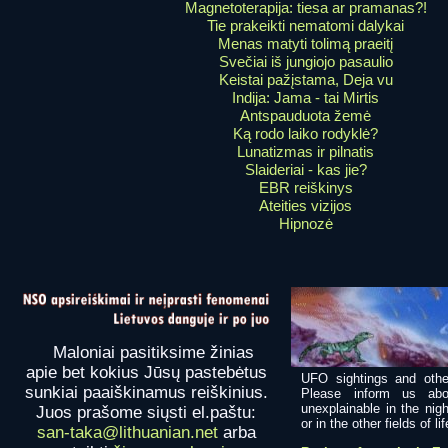
Magnetoterapija: tiesa ar pramanas?!
Tie prakeikti nematomi dalykai
Menas matyti tolimą praeitį
Svečiai iš jungiojo pasaulio
Keistai pažįstama, Deja vu
Indija: Jama - tai Mirtis
Antspauduota žemė
Ką rodo laiko rodyklė?
Lunatizmas ir pilnatis
Slaideriai - kas jie?
EBR reiškinys
Ateities vizijos
Hipnozė
Maloniai pasitiksime žinias
apie bet kokius Jūsų pastebėtus
UFO sightings and othe
sunkiai paaiškinamus reiškinius.
Please inform us abo
unexplainable in the nig
Juos prašome siųsti el.paštu:
or in the other fields of lif
san-taka@lithuanian.net
arba