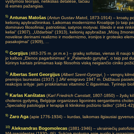
vystymosi teorijas, netikslias detalėse, tačiau
iš esmės pažangias.
5)
Antunas Matošas
(
Antun Gustav Matoš
, 1873-1914) – kroatų poe
kelionių apybraižininkas. Laikomas modernizmo Kroatijoje (o taip pat 
dominavo filosofiniai, patriotiniai, satyros motyvai. Išleido ir esė rin
keliai“ (1907), „Uždarbiai“ (1913), kelionių apybraižas „Mūsų žmonės
novelėse derinami realizmo ir modernizmo, ironijos ir grotesko elem
pasakojimai“ (1909), ...
6)
Gorgijus
(483-375 m. pr.m.e.) – graikų sofistas, vienas iš naujo ti
jo kalbos „Elenos pagarbinimas“ ir „Palamedo gynyba“, o taip pat du
kūrinys kartais priimamas kaip filosofnis viską neigiančio ciniko požiū
7)
Albertas Sent Georgijus
(
Albert Szent-Gyorgyi
, ) – vengrų kil
premijos laureatas (1937). Į JAV emigravo 1947 m. Didžiausi pasieki
reakcijos srityje: jam priskiriamas vitamino C išgavimas. Tyrinėjo bi
8)
Karlas Kanštatas
(
Karl Friedrich Canstatt
, 1807-1850) – žydų ki
choleros gydymą, Belgijoje organizavo ligoninės sergantiems cholera į
„Specialioji patologija ir terapija iš klinikinio požiūrio taško“ (1841-4
9)
Zaro Aga
(apie 1776-1934) – kurdas, laikomas ilgiausiai gyvenu
10)
Aleksandras Bogomolecas
(1881-1946) – ukrainiečių patofizi
MA prezidentas (1930- 46). Sukūrė mokymą apie auglio ir organizmo 