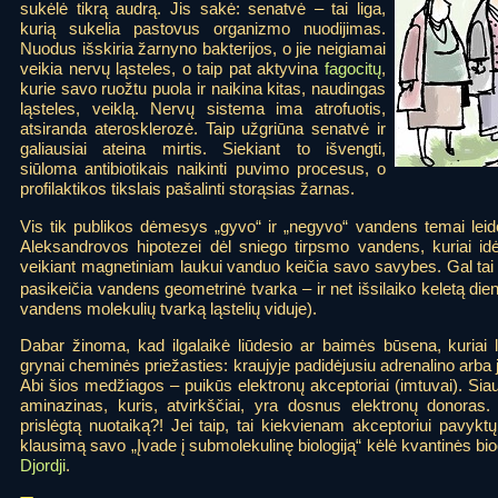
sukėlė tikrą audrą. Jis sakė: senatvė – tai liga,
kurią sukelia pastovus organizmo nuodijimas.
Nuodus išskiria žarnyno bakterijos, o jie neigiamai
veikia nervų ląsteles, o taip pat aktyvina
fagocitų
,
kurie savo ruožtu puola ir naikina kitas, naudingas
ląsteles, veiklą. Nervų sistema ima atrofuotis,
atsiranda aterosklerozė. Taip užgriūna senatvė ir
galiausiai ateina mirtis. Siekiant to išvengti,
siūloma antibiotikais naikinti puvimo procesus, o
profilaktikos tikslais pašalinti storąsias žarnas.
Vis tik publikos dėmesys „gyvo“ ir „negyvo“ vandens temai leido i
Aleksandrovos hipotezei dėl sniego tirpsmo vandens, kuriai idė
veikiant magnetiniam laukui vanduo keičia savo savybes. Gal tai
pasikeičia vandens geometrinė tvarka – ir net išsilaiko keletą die
vandens molekulių tvarką ląstelių viduje).
Dabar žinoma, kad ilgalaikė liūdesio ar baimės būsena, kuriai l
grynai cheminės priežasties: kraujyje padidėjusiu adrenalino arba j
Abi šios medžiagos – puikūs elektronų akceptoriai (imtuvai). Siau
aminazinas, kuris, atvirkščiai, yra dosnus elektronų donoras.
prislėgtą nuotaiką?! Jei taip, tai kiekvienam akceptoriui pavyktų
klausimą savo „Įvade į submolekulinę biologiją“ kėlė kvantinės bi
Djordji
.