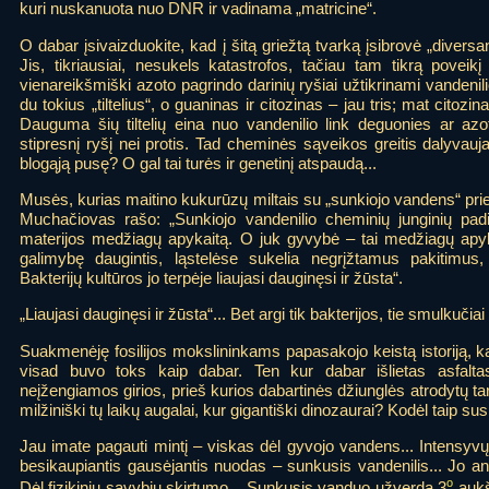
kuri nuskanuota nuo DNR ir vadinama „matricine“.
O dabar įsivaizduokite, kad į šitą griežtą tvarką įsibrovė „diversan
Jis, tikriausiai, nesukels katastrofos, tačiau tam tikrą poveikį 
vienareikšmiški azoto pagrindo darinių ryšiai užtikrinami vandenilio
du tokius „tiltelius“, o guaninas ir citozinas – jau tris; mat citoz
Dauguma šių tiltelių eina nuo vandenilio link deguonies ar azo
stipresnį ryšį nei protis. Tad cheminės sąveikos greitis dalyvaujan
blogąją pusę? O gal tai turės ir genetinį atspaudą...
Musės, kurias maitino kukurūzų miltais su „sunkiojo vandens“ pr
Muchačiovas rašo: „Sunkiojo vandenilio cheminių junginių pa
materijos medžiagų apykaitą. O juk gyvybė – tai medžiagų apy
galimybę daugintis, ląstelėse sukelia negrįžtamus pakitimus,
Bakterijų kultūros jo terpėje liaujasi dauginęsi ir žūsta“.
„Liaujasi dauginęsi ir žūsta“... Bet argi tik bakterijos, tie smulkučiai
Suakmenėję fosilijos mokslininkams papasakojo keistą istoriją, 
visad buvo toks kaip dabar. Ten kur dabar išlietas asfalta
neįžengiamos girios, prieš kurios dabartinės džiunglės atrodytų t
milžiniški tų laikų augalai, kur gigantiški dinozaurai? Kodėl taip su
Jau imate pagauti mintį – viskas dėl gyvojo vandens... Intensy
besikaupiantis gausėjantis nuodas – sunkusis vandenilis... Jo 
o
Dėl fizikinių savybių skirtumo... Sunkusis vanduo užverda 3
aukš