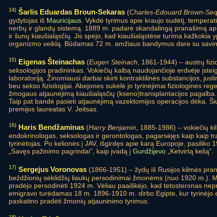
14)
Šarlis Eduardas Broun-Sekaras
(
Charles-Edouard Brown-Se
gydytojas iš
Mauricijaus
. Vykdė tyrimus apie kraujo sudėtį, temperat
nerbų ir glandų sistemą. 1889 m. padarė skandalingą pranašimą apie
ir šunų kiaušialąsčių. Jis spėjo, kad kiaušialąstėse turima kažkokia 
organizmo veiklą. Būdamas 72 m. amžiaus bandymus dare su savim
15)
Eigenas Šteinachas
(
Eugen Steinach
, 1861-1944) – austrų fizio
seksologijos pradininkas. Vokiečių kalbą naudojančioje erdvėje įsteig
laboratoriją. Žinomiausi darbai skirti kontraktilinės substancijos, juslin
beu sekso fiziologijai. Abejones sukėlė jo tyrinėjimai fiziologinės reg
žmogaus atjaunėjimą kiaušialąsčių (kseno)transplantacijos pagalba
Taip pat bandė pasieti atjaunėjimą vazektomijos operacijos dėka. Š
premijos laureatas V. Jeitsas.
16)
Haris Bendžaminas
(
Harry Benjamin
, 1885-1986) – vokiečių ki
endokrinologas, seksologas ir gerontologas, pagarsėjęs kaip kaip tra
tyrinėtojas. Po kelionės į JAV, išgirdęs apie karą Europoje, pasiliko
„Savęs pažinimo pagrindai“, kaip įvadą į
Gurdžijevo
„Ketvirtą kelią“.
17)
Sergejus Voronovas
(1866-1951) – žydų iš Rusijos kilmės pranc
beždžionių sėklidžių liaukų persodinimai žmonėms (nuo 1920 m.). M
pradėjo persodinėti 1924 m. Vėliau paaiškėjo, kad tetosteronas nepr
emigravo turėdamas 18 m. 1896-1910 m. dirbo Egipte, kur tyrinėjo
paskatino pradėti žmonių atjauninimo tyrimus.