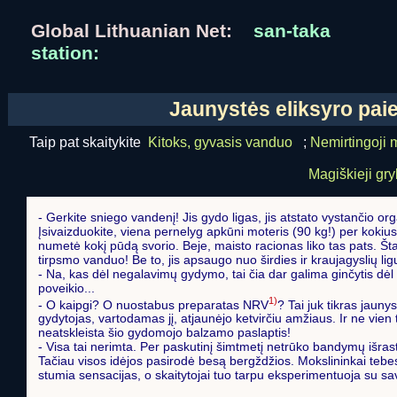
Global Lithuanian Net:
san-taka
station:
Jaunystės eliksyro pai
Taip pat skaitykite
Kitoks, gyvasis vanduo
;
Nemirtingoji m
Magiškieji gr
- Gerkite sniego vandenį! Jis gydo ligas, jis atstato vystančio o
Įsivaizduokite, viena pernelyg apkūni moteris (90 kg!) per kokiu
numetė kokį pūdą svorio. Beje, maisto racionas liko tas pats. Šta
tirpsmo vanduo! Be to, jis apsaugo nuo širdies ir kraujagyslių ligų
- Na, kas dėl negalavimų gydymo, tai čia dar galima ginčytis dė
poveikio...
1)
- O kaipgi? O nuostabus preparatas NRV
? Tai juk tikras jauny
gydytojas, vartodamas jį, atjaunėjo ketvirčiu amžiaus. Ir ne vien 
neatskleista šio gydomojo balzamo paslaptis!
- Visa tai nerimta. Per paskutinį šimtmetį netrūko bandymų išras
Tačiau visos idėjos pasirodė besą bergždžios. Mokslininkai tebesi
stumia sensacijas, o skaitytojai tuo tarpu eksperimentuoja su sa