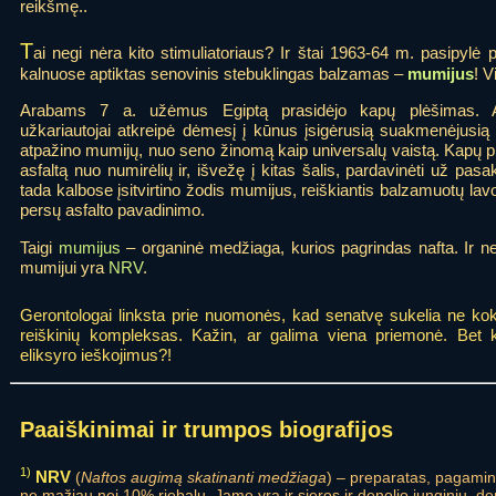
reikšmę..
T
ai negi nėra kito stimuliatoriaus? Ir štai 1963-64 m. pasipylė
kalnuose aptiktas senovinis stebuklingas balzamas –
mumijus
! V
Arabams 7 a. užėmus Egiptą prasidėjo kapų plėšimas. A
užkariautojai atkreipė dėmesį į kūnus įsigėrusią suakmenėjusią
atpažino mumijų, nuo seno žinomą kaip universalų vaistą. Kapų p
asfaltą nuo numirėlių ir, išvežę į kitas šalis, pardavinėti už pa
tada kalbose įsitvirtino žodis mumijus, reiškiantis balzamuotų lav
persų asfalto pavadinimo.
Taigi
mumijus
– organinė medžiaga, kurios pagrindas nafta. Ir ne
mumijui yra
NRV
.
Gerontologai linksta prie nuomonės, kad senatvę sukelia ne koki
reiškinių kompleksas. Kažin, ar galima viena priemonė. Bet 
eliksyro ieškojimus?!
Paaiškinimai ir trumpos biografijos
1)
NRV
(
Naftos augimą skatinanti medžiaga
) – preparatas, pagamin
ne mažiau nei 10% riebalų. Jame yra ir sieros ir denolio junginių, de