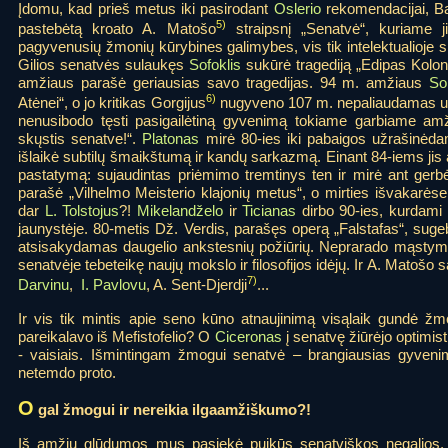
Įdomu, kad prieš metus iki pasirodant
Oslerio
rekomendacijai, B
5)
pastebėtą kroato A. Matošo
straipsnį „Senatvė“, kuriame ji
pagyvenusių žmonių kūrybines galimybes, vis tik intelektualioje s
Gilios senatvės sulaukęs
Sofoklis
sukūrė tragediją „Edipas Kolon
amžiaus parašė geriausias savo tragedijas. 94 m. amžiaus
So
6)
Atėnei“, o jo kritikas Gorgijus
nugyveno 107 m. nepaliaudamas užs
nenusibodo tęsti pasigailėtiną gyvenimą tokiame garbiame amžiu
skųstis senatve!“.
Platonas
mirė 80-ies iki pabaigos užrašinėd
išlaikė subtilų šmaikštumą ir kandų sarkazmą. Einant 84-iems jis 
pastatymą: sujaudintas priėmimo tremtinys ten ir mirė ant gerb
parašė „Vilhelmo Meisterio klajonių metus“, o mirties išvakarėse
dar
L. Tolstojus
?!
Mikelandželo
ir
Ticianas
dirbo 90-ies, kurdami 
jaunystėje. 80-metis Dž. Verdis, parašęs operą „Falstafas“, sugeb
atsisakydamas daugelio ankstesnių požiūrių. Neprarado mąst
senatvėje tebeteikę naujų mokslo ir filosofijos idėjų. Ir A. Matošo są
7)
Darvinu
,
I. Pavlovu
, A. Sent-Djerdji
...
Ir vis tik mintis apie seno kūno atnaujinimą visąlaik gundė ž
pareikalavo iš Mefistofelio? O
Ciceronas
į senatvę žiūrėjo optimist
- vaisiais. Išmintingam žmogui senatvė – brangiausias gyvenim
netemdo proto.
O
gal žmogui ir nereikia ilgaamžiškumo?!
Iš amžių glūdumos mus pasiekė puikūs senatviškos negalios, t