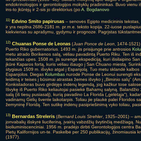
endokrinologijos ir gerontologijos mokyklų pradininkas. Buvo vienu i
ins-to įkūrėjų ir 2-sis jo direktorius (po
A. Bogdanovo
11)
Edvino Smito papirusas
– senovės Egipto medicininis tekstas
ir yra nepilna 2686-2181 m. pr.m.e. teksto kopija. 22-iuose puslapiu
kiekvienas su aprašymu, gydymu ir prognoze. Pagrįstas tūkstantmeči
12)
Chuanas Ponse de Leonas
(
Juan Ponce de Leon
, 1474-1521)
Puerto Riko gubernatorius. 1493 m. jis prisijungė prie antrosios
Kol
metu atrado Borikenos salą, vėliau pavadintą Puerto Riku. Ten iš i
tekančias upes. 1508 m. jis surengė ekspediciją, kuri išsilaipino San
įkūrė Kaparos fortą, kuris vėliau išaugo į San Chuano miestą. Suri
stygiaus 1509 m. išvyko atgal į Espanjolą. Tuo metu sklandė kalbos
Espanjolos. Diegas
Kolumbas
nurodė Ponse de Leonui surengti eksp
leidimą ir teises į būsimai atrastas žemes išvyko į „Biminio salų“ (A
Konkistadoras buvo girdėjęs indėnų legendą, jog kažkur tose salose 
Išvykę iš Puerto Riko keliautojai pasiekė Bahamų salyną. Balandžio 
salą (iš tiesų pusiasalį), kurią pavadino La Florida („gėlėtąja“), kad
vadinamų Gėlių švente laikotarpis. Toliau jie plaukė palei Floridos s
žemyninę Floridą. Ten sutikę indėnų pasipriešinimą vyko toliau, pas
13)
Bernardas Streleris
(
Bernard Louis Strehler
, 1925–2001) – ame
jonvabalių išskyrė liuciferiną, įvairių vabzdžių švytinčią medžiagą. Nu
bioliuminiscenciniai. 1956 m. pradėjo dirbti Gerontologijos centra B
Pietų Kalifornijos un-te. Paskelbė per 250 publikacijų, žinomiausia k
(1977).