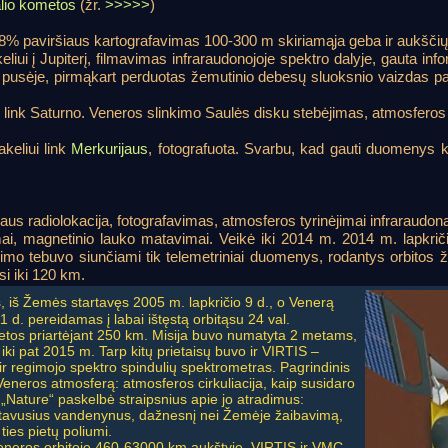
lio kometos
(žr.
>>>>>
)
 98% paviršiaus kartografavimas 100-300 m skiriamąja geba ir aukšč
liui į Jupiterį, filmavimas infraraudonojoje spektro dalyje, gauta in
pusėje, pirmąkart perduotas žemutinio debesų sluoksnio vaizdas paro
ui link Saturno. Veneros slinkimo Saulės disku stebėjimas, atmosferos 
akeliui link
Merkurijaus
, fotografuota. Svarbu, kad gauti duomenys k
liaus radiolokacija, fotografavimas, atmosferos tyrinėjimai infraraudon
mai, magnetinio lauko matavimai. Veikė iki 2014 m. 2014 m. lapkrič
ekimo tebuvo siunčiami tik telemetriniai duomenys, rodantys orbitos 
i iki 120 km.
 iš Žemės startavęs 2005 m. lapkričio 9 d., o Venerą
 d. pereidamas į labai ištęstą orbitąsu 24 val.
netos priartėjant 250 km. Misija buvo numatyta 2 metams,
iki pat 2015 m. Tarp kitų prietaisų buvo ir VIRTIS –
ų ir regimojo spektro spindulių spektrometras. Pagrindinis
 Veneros atmosferą: atmosferos cirkuliacija, kaip susidaro
į „Nature“ paskelbė straipsnius apie jo atradimus:
stavusius vandenynus, dažnesnį nei Žemėje žaibavimą,
ties pietų poliumi.
Veneros orbitoje 460-63000 km aukštyje. VIRTIS ir VMC