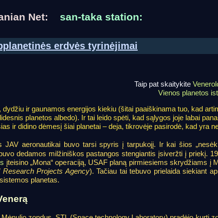
uanian Net:
san-taka station:
pplanetinės erdvės tyrinėjimai
Taip pat skaitykite
Venerol
Vienos planetos ist
dydžiu ir gaunamos energijos kiekiu (šitai paaiškinama tuo, kad arti
snis planetos albedo). Ir tai leido spėti, kad sąlygos joje labai pana
as ir didino dėmesį šiai planetai – deja, tikrovėje pasirodė, kad yra ne
s JAV aeronautikai buvo tarsi spyris į tarpukojį. Ir kai šios „nesė
buvo dedamos milžiniškos pastangos stengiantis įsiveržti į priekį. 1
is
įteisino „Mona“ operaciją, USAF planą pirmiesiems skrydžiams į M
 Research Projects Agency
). Tačiau tai tebuvo prielaida siekiant ap
 sistemos planetas.
Venerą
Mėnulio zondus, STL (Space technology Laboratory) pradėjo kurti zo