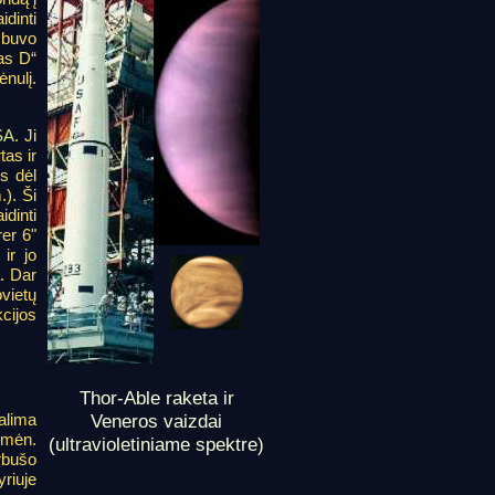
dinti
s buvo
las D“
ėnulį.
SA
. Ji
tas ir
is dėl
.). Ši
dinti
er 6"
ir jo
. Dar
vietų
cijos
Thor-Able raketa ir
Veneros vaizdai
alima
ą mėn.
(ultravioletiniame spektre)
rbušo
riuje