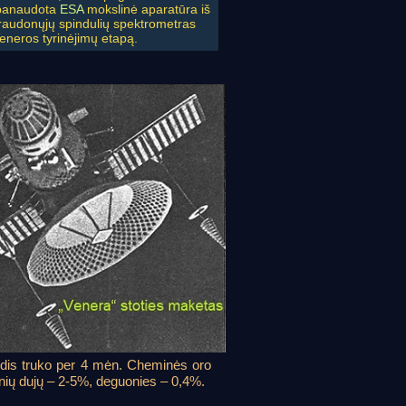
 panaudota
ESA
mokslinė aparatūra iš
raraudonųjų spindulių spektrometras
Veneros tyrinėjimų etapą.
rydis truko per 4 mėn. Cheminės oro
inių dujų – 2-5%, deguonies – 0,4%.