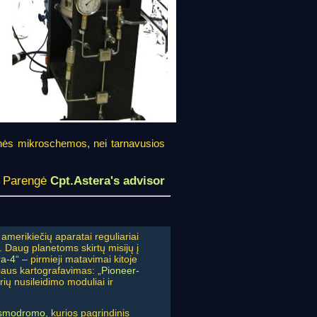
ngesnės mikroschemos, nei tarnavusios
Parengė
Cpt.Astera's advisor
 amerikiečių aparatai reguliariai
a. Daug planetoms skirtų misijų į
ra-4
“ – pirmieji matavimai kitoje
šiaus kartografavimas: „
Pioneer-
rių nusileidimo moduliai ir
osmodromo
, kurios pagrindinis