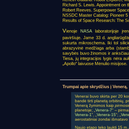
Richard S. Lewis. Appointment on 
Robert Reeves. Superpower Space
NSSDC Master Catalog: Pioneer 5
Results of Space Research: The So
V
ienoje
NASA
laboratorijoje įre
paviršiuje. Jame 33 d. angliarūgš
sukurta mikroschema. Iki tol sili
abrazyvinė medžiaga arba (stambių
savybės buvo žinomos ir anksčiau, 
Tiesa, jų integracijos lygis nėra a
„Apollo“ laivuose Mėnulio misijose.
Trumpai apie skrydžius į Venerą, 
Venerai buvo skirta per 20 kosm
bandė tirti planetą orbitinių,
Venerą žymimos kaip
pirmosi
planetoje; „
Venera-7
“ – pirma
Venera-1
”, „
Venera-15
“; „
Ven
aerostatiniai zondai išmatavo
Naujo etapo teko laukti 15 m.