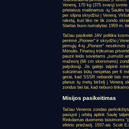
Venerą. 170 kg (375 svarų) svorio 
prietaisus maitinamus -ių Saulės ba
per silpna skrydžiui į Venerą. Viršu
raketą, kuri tiko ne tik zondo skra
Startas buvo numatytas 1959 m. bir
Tačiau pasikeitė JAV politika kosmo
perėmė „Pioneer“ ir skrydžio į Vene
pirmųjų 4-ių „Pioneer“ nesėkmės pri
Mėnulio. Finansų trūkumas privertė a
pauzė leido sovietams „sumušti ame
mažesnį (66 cm skersmens) zondą, 
palydovą). Jis galėjo talpinti min
sukūrimas būtų nespėtas per 6 mėn.
gerai, kad SSSR nebandė tais meta
planus tų metų birželį į Venerą sk
zondus bei tai, kad nebuvo tinkamos
Misijos pasikeitimas
Tačiau Veneros zondas perkrikštyta
pasiųsti į orbitą aplink Saulę talp
Rinkdamas duomenis būsimoms "pioni
efekto priežastį. 1937-ais Scott 