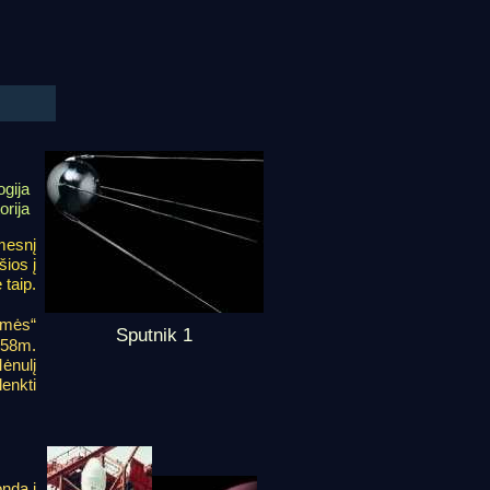
ogija
orija
mesnį
šios į
 taip.
kmės“
Sputnik 1
958m.
ėnulį
lenkti
ndą į