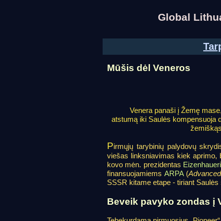
Global Lith
Tar
Mūšis dėl Veneros
Venera panaši į Žemę mase, 
atstumą iki Saulės kompensuoja dide
žemiškąsi
P
irmųjų tarybinių palydovų skrydi
viešas linksniavimas kiek aprimo, 
kovo mėn. prezidentas
Eizenhauer
finansuojamiems
ARPA
(
Advanced
SSSR kitame etape - tiriant Saulės
Beveik pavyko zondas į 
Tebekurdama pirmuosius „Pioneer“ 