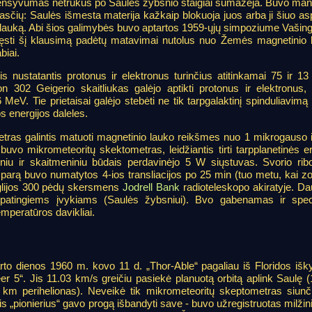
tensyvumas netrukus po Saulės žybsnio staigiai sumažėja. Buvo ma
ežasčių: Saulės išmesta materija kažkaip blokuoja juos arba ji šiuo a
lauką. Abi šios galimybės buvo aptartos 1959-ųjų simpoziume Vašing
ręsti šį klausimą padėtų matavimai nutolus nuo Žemės magnetinio 
biai.
is nustatantis protonus ir elektronus turinčius atitinkamai 75 ir 1
n 302 Geigerio skaitliukas galėjo aptikti protonus ir elektronus, 
 MeV. Tie prietaisai galėjo stebėti ne tik tarpgalaktinį spinduliavimą 
s energijos daleles.
tras galintis matuoti magnetinio lauko reikšmes nuo 1 mikrogauso i
buvo mikrometeoritų skektometras, leidžiantis tirti tarpplanetinės 
iu ir skaitmeniniu būdais perdavinėjo 5 W siųstuvas. Svorio ribo
 į parą buvo numatytos 4-ios transliacijos po 25 min (tuo metu, kai 
nglijos 300 pėdų skersmens
Jodrell Bank
radioteleskopo akiratyje. Da
ypatingiems įvykiams (Saulės žybsniui). Bvo gabenamas ir spec
mperatūros davikliai.
to dienos 1960 m. kovo 11 d. „Thor-Able“ pagaliau iš Floridos išky
eer 5“. Jis 11.03 km/s greičiu pasiekė planuotą orbitą aplink Saulę 
km perihelionas). Neveikė tik mikrometeoritų skeptometras siunči
 „pionierius“ gavo progą išbandyti save - buvo užregistruotas milži