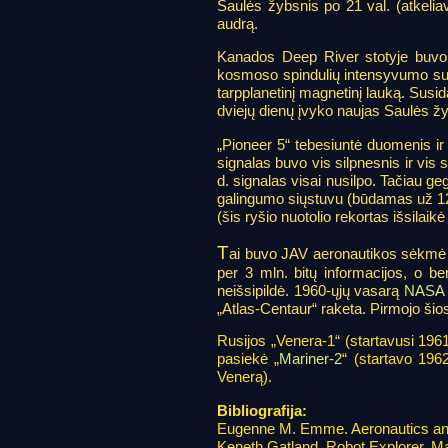
Saulės žybsnis po 21 val. (atkeli
audrą.
Kanados Deep River stotyje buvo
kosmoso spindulių intensyvumo sum
tarpplanetinį magnetinį lauką. Sus
dviejų dienų įvyko naujas Saulės žy
„Pioneer 5“ tebesiuntė duomenis i
signalas buvo vis silpnesnis ir vis
d. signalas visai nusilpo. Tačiau 
galingumo siųstuvu (būdamas už 12,
(šis ryšio nuotolio rekortas išsilaikė
T
ai buvo JAV aeronautikos sėkmė tru
per 3 mln. bitų informacijos, o ben
neišsipildė. 1960-ųjų vasarą
NASA
„Atlas-Centaur“ raketa. Pirmojo ši
Rusijos „Venera-1“ (startavusi 1961 
pasiekė „
Mariner-2
“ (startavo 196
Venerą).
Bibliografija:
Eugenne M. Emme. Aeronautics an
Keneth Gatland. Robot Explorer, M