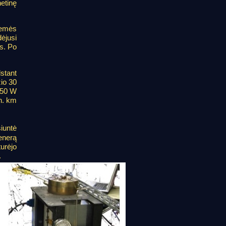
etinę
Žemės
ėjusi
s. Po
stant
žio 30
150 W
n. km
siuntė
Venerą
turėjo
.