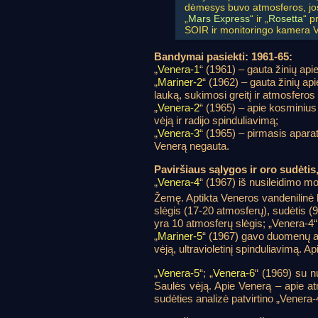
dėmesys buvo atmosferos, jo
„
Mars Express
“ ir „
Rosetta
“ p
SOIR ir monitoringo kamera VM
Bandymai pasiekti: 1961-65:
„
Venera-1
“ (1961) – gauta žinių api
„
Mariner-2
“ (1962) – gauta žinių a
lauką, sukimosi greitį ir atmosferos
„
Venera-2
“ (1965) – apie kosminius
vėją ir radijo spinduliavimą;
„
Venera-3
“ (1965) – pirmasis apara
Venerą negauta.
Paviršiaus sąlygos ir oro sudėtis
„
Venera-4
“ (1967) iš nusileidimo mod
Žemę. Aptikta Veneros vandenilinė
slėgis (17-20 atmosferų), sudėtis (
yra 10 atmosferų slėgis; „Venera-4“ 
„
Mariner-5
“ (1967) gavo duomenų a
vėją, ultravioletinį spinduliavimą. A
„
Venera-5
“; „
Venera-6
“ (1969) su nu
Saulės vėją. Apie Venerą – apie at
sudėties analizė patvirtino „Venera