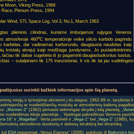
the Moon, Viking Press, 1968
 Race, Plenum Press, 1994
lar Wind, STL Space Log, Vol 3, No.1, March 1963
ngtas plieninis cilindras, kuriame imituojamos sąlygos Veneros
o
tės atmosferoje 460
C temperatūroje veikė silicio karbido pagrindu
cio karbidas, dar vadinamas karborundu, daugiausia naudotas kaip
 kristalų atveju) kaip medžiaga juvelyrams. Jo puslaidininkinės
tačiau tik dabar sugebėta iš jo pagaminti daugiasluoksnius luistus.
ukštas – sutalpinami tik 175 tranzistoriai. Ir vis tik tai jau sudėti
padėjusius surinkti kažkiek informacijos apie šią planetą.
inių misijų ir tyrinėjimai skirstomi į du etapus. 1962-89 m. tarybiniai ir
 praskriejančių ar nusileidžiančių modulių ar atmosferinių balionų pagalb
os
: „
Mariner-2
“ (1962) pirmasis sėkmingas skrydis į kitą planetą; „
Vene
sis nusileidimas kitoje planetoje... Ypatingai pabrėžtinas Veneros pavir
era-16
“ ir „
Magellan
“. Verta paminėti ir „
Vega-1
“ bei „
Vega-2
“ (1985), ku
 žemutinių atmosferos sluoksnių ir debesų struktūrą bei dinamiką.
, kol
ESA
neparengė „Venus Express“ (2005), pakilusio iš
Baikonūro k