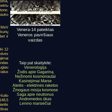
noma,
spektu
tone.
lauko
3 MeV
Venera-14 pateiktas
kurių
Veneros paviršiaus
bet ir
vaizdas
ki 12
erdvės
jimai
zondas
Taip pat skaitykite:
ugiau
Venerologija
ialus
Žodis apie Gagariną
Nežinomi kosmonautai
Kasinėjimai Marse
Ateitis - elektrinės raketos
Žmogaus misija kosmose
Saga apie neutronus
šulio
Andromedos ūkas
(148,5
Lenino marsiečiai
antis
niškas