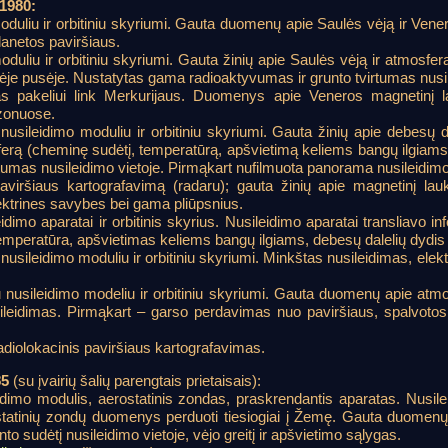
1980:
oduliu ir orbitiniu skyriumi. Gauta duomenų apie Saulės vėją ir Vener
lanetos paviršiaus.
oduliu ir orbitiniu skyriumi. Gauta žinių apie Saulės vėją ir atmosfer
nėje pusėje. Nustatytas gama radioaktyvumas ir grunto tvirtumas nusil
as pakeliui link Merkurijaus. Duomenys apie Veneros magnetinį la
azonuose.
nusileidimo moduliu ir orbitiniu skyriumi. Gauta žinių apie debesų 
rą (cheminę sudėtį, temperatūrą, apšvietimą keliems bangų ilgiams, sl
umas nusileidimo vietoje. Pirmąkart nufilmuota panorama nusileidimo 
paviršiaus kartografavimą (radaru); gauta žinių apie magnetinį lau
ektrines savybes bei gama pliūpsnius.
eidimo aparatai ir orbitinis skyrius. Nusileidimo aparatai transliavo i
mperatūra, apšvietimas keliems bangų ilgiams, debesų dalelių dydis 
 nusileidimo moduliu ir orbitiniu skyriumi. Minkštas nusileidimas, elekt
 nusileidimo modeliu ir orbitiniu skyriumi. Gauta duomenų apie atmo
nusileidimas. Pirmąkart – garso perdavimas nuo paviršiaus, spalvot
adiolokacinis paviršiaus kartografavimas.
85
(su įvairių šalių parengtais prietaisais):
eidimo modulis, aerostatinis zondas, praskrendantis aparatas. Nusil
ostatinių zondų duomenys perduoti tiesiogiai į Žemę. Gauta duomenų
to sudėtį nusileidimo vietoje, vėjo greitį ir apšvietimo sąlygas.