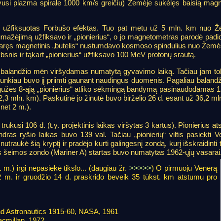
avusi plazma spirale 1000 km/s greičiu) Žemėje sukėlęs baisią magn
 užfiksuotas Forbušo efektas. Tuo pat metu už 5 mln. km nuo 
ažėjimą užfiksavo ir „pionierius“, o jo magnetometras parodė padid
idaręs magnetinis „butelis“ nustumdavo kosmoso spindulius nuo Žemė
bsnis ir tąkart „pionierius“ užfiksavo 100 MeV protonų srautą.
r balandžio mėn viršydamas numatytą gyvavimo laiką. Tačiau jam tol
 sunkiau buvo jį priimti gaunant naudingus duomenis. Pagaliau baland
gegužės 8-ąją „pionierius“ atliko sėkmingą bandymą pasinaudodamas 
3 mln. km). Paskutinė jo žinutė buvo birželio 26 d. esant už 36,2 ml
 net 2 m.).
kusi 106 d. (t.y. projektinis laikas viršytas 3 kartus). Pionierius at
dras ryšio laikas buvo 139 val. Tačiau „pionierių“ viltis pasiekti 
nutraukė šią kryptį ir pradėjo kurti galingesnį zondą, kurį išskraidinti 
os šeimos zondo (Mariner A) startas buvo numatytas 1962-ųjų vasarai
m.) irgi nepasiekė tikslo... (daugiau žr.
>>>>>
) O pirmuoju Venerą
2 m. ir gruodžio 14 d. praskrido beveik 35 tūkst. km atstumu pro
d Astronautics 1915-60, NASA, 1961
acmillan, 1972