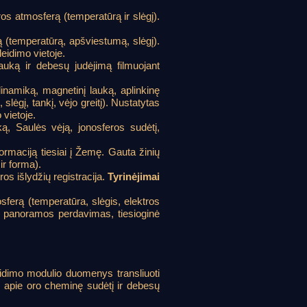
os atmosferą (temperatūrą ir slėgį).
ą (temperatūrą, apšviestumą, slėgį).
eidimo vietoje.
uką ir debesų judėjimą filmuojant
dinamiką, magnetinį lauką, aplinkinę
ėgį, tankį, vėjo greitį). Nustatytas
vietoje.
ką, Saulės vėją, jonosferos sudėtį,
nformaciją tiesiai į Žemę. Gauta žinių
ir forma).
ros išlydžių registracija.
Tyrinėjimai
sferą (temperatūra, slėgis, elektros
os panoramos perdavimas, tiesioginė
eidimo modulio duomenys transliuoti
 apie oro cheminę sudėtį ir debesų