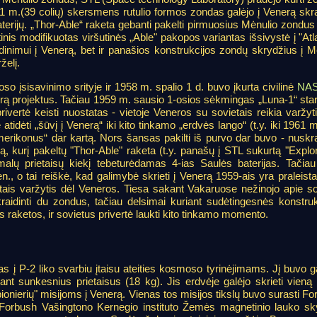
1 m.(39 colių) skersmens rutulio formos zondas galėjo į Venerą skrai
terijų. „Thor-Able“ raketa gebanti pakelti pirmuosius Mėnulio zondu
tinis modifikuotas viršutinės „Able" pakopos variantas išsivystė į "At
idinimui į Venerą, bet ir panašios konstrukcijos zondų skrydžius į M
želį.
so įsisavinimo srityje ir 1958 m. spalio 1 d. buvo įkurta civilinė
NA
rą projektus. Tačiau 1959 m. sausio 1-osios sėkmingas „Luna-1“ star
vertė keisti nuostatas - vietoje Veneros su sovietais reikia varžyt
tidėti „šūvį į Venerą“ iki kito tinkamo „erdvės lango“ (t.y. iki 1961 m
rikonus“ dar kartą. Nors šansas pakilti iš purvo dar buvo - nuskrai
kurį pakeltų "Thor-Able" raketa (t.y. panašų į STL sukurtą "Explor
imalų prietaisų kiekį tebeturėdamas 4-ias Saulės baterijas. Tačiau 
, o tai reiškė, kad galimybė skrieti į Venerą 1959-ais yra praleista
is varžytis dėl Veneros. Tiesa sakant Vakaruose nežinojo apie so
raidinti du zondus, tačiau delsimai kuriant sudėtingesnės konstruk
 raketos, ir sovietus privertė laukti kito tinkamo momento.
s į P-2 liko svarbiu įtaisu ateities kosmoso tyrinėjimams. Jį buvo g
inant sunkesnius prietaisus (18 kg). Jis erdvėje galėjo skrieti vien
erių" misijoms į Venerą. Vienas tos misijos tikslų buvo surasti Fo
E.Forbush Vašingtono Kernegio instituto Žemės magnetinio lauko sky