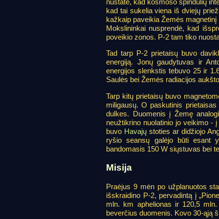
nustatė, kad kosmoso spindulių in
kad tai sukelia viena iš dviejų pri
kažkaip paveikia Žemės magnetinį 
Mokslininkai nusprendė, kad išsp
poveikio zonos. P-2 tam tiko nuosta
Tad tarp P-2 prietaisų buvo davikl
energiją. Jonų gaudytuvas ir Anto
energijos slenkstis tebuvo 25 ir 1.6
Saulės bei Žemės radiacijos aukšto
Tarp kitų prietaisų buvo magnetome
miligausų. O paskutinis prietaisas 
dulkes. Duomenis į Žemę analogin
neužtikrino nuolatinio jo veikimo -
buvo
Havajų
stoties ar didžiojo A
ryšio seansų galėjo būti esant 
bandomasis 150 W siųstuvas bei te
Misija
Praėjus 9 mėn po užplanuotos star
išskraidino P-2, pervadintą į „Pion
mln. km aphelionas ir 120,5 mln. 
beverčius duomenis. Kovo 30-ąją šis