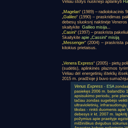
Vėliau stotys nuskriejo aplankyti
Ha
„
Magelan
“ (1989) – radiolokacinis
„
Galileo
“ (1990) – praskridimas pake
debesų sluoksnį naktinėje Veneros 
skaitykite
Galileo misija
...
„
Casini
“ (1997) – praskrista pakeli
Skaitykite
apie „Cassini“ misiją
„
Messenger
“ (2004) – praskrista p
kitokius prietaisus.
„
Venera Express
“ (2005) - pietų po
(sudėtis), aplinkinės plazmos tyri
Vėliau dėl energetinių išteklių išs
2015 m. pradžioje ji buvo sumažėjus
Venus Express
-
ESA
zondas,
pasiekęs 2006 m. balandžio 11
apsisukimo periodu, prie pla
tačiau zondas sugebėjo veikti 
ultravioletinių, infraraudonųj
tikslas - rinkti duomenis apie
debesys ir kt. 2007 m. lapkrit
požymius apie praeityje egzi
milžiniškus dvigubus sūkurius 
Aparatas kabojo poliarinėje 