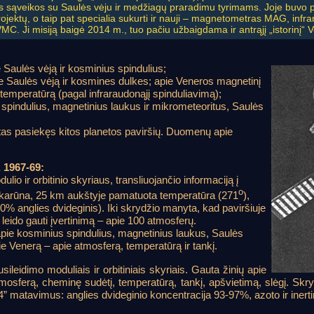
s sąveikos su Saulės vėju ir medžiagų praradimu tyrimams. Joje buvo
rojektų, o taip pat specialia sukurti ir nauji – magnetometras MAG, inf
C. Ji misiją baigė 2014 m., tuo pačiu užbaigdama ir antrąjį „istorinį“ 
e Saulės vėją ir kosminius spindulius;
pie Saulės vėją ir kosmines dulkes; apie Veneros magnetinį
 temperatūrą (pagal infraraudonąjį spinduliavimą);
 spindulius, magnetinius laukus ir mikrometeoritus, Saulės
tas pasiekęs kitos planetos paviršių. Duomenų apie
, 1967-69:
ulio ir orbitinio skyriaus, transliuojančio informaciją į
o
 karūna, 25 km aukštyje pamatuota temperatūra (271
),
90% anglies dvideginis). Iki skrydžio manyta, kad paviršiuje
leido gauti įvertinimą – apie 100 atmosferų.
pie kosminius spindulius, magnetinius laukus, Saulės
pie Venerą – apie atmosferą, temperatūrą ir tankį.
sileidimo moduliais ir orbitiniais skyriais. Gauta žinių apie
mosferą, cheminę sudėtį, temperatūrą, tankį, apšvietimą, slėgį. Sk
-4” matavimus: anglies dvideginio koncentracija 93-97%, azoto ir inert