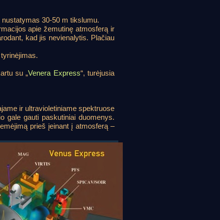
ių nustatymas 30-50 m tikslumu.
formacijos apie žemutinę atmosferą ir
dant, kad jis nevienalytis. Plačiau
tyrinėjimas.
artu su „
Venera Express
“, turėjusia
ajame ir ultravioletiniame spektruose
io gale gauti paskutiniai duomenys.
žemėjimą prieš įeinant į atmosferą –