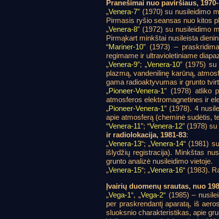
Pranešimai nuo paviršiaus, 1970-
„
Venera-7
” (1970) su nusileidimo m
Pirmasis ryšio seansas nuo kitos p
„
Venera-8
” (1972) su nusileidimo m
Pirmąkart minkštai nusileista dieni
“
Mariner-10
” (1973) – praskridim
regimame ir ultravioletiniame diap
„
Venera-9
”; „
Venera-10
” (1975) su 
plazmą, vandenilinę karūną, atmosfe
gama radioaktyvumas ir grunto tvirt
„
Pioneer-Venera-1
” (1978) atliko 
atmosferos elektromagnetines ir el
„
Pioneer-Venera-1
” (1978). 4 nusil
apie atmosferą (cheminė sudėtis, te
“
Venera-11
”; “
Venera-12
” (1978) su
ir radiolokacija, 1981-83
:
„
Venera-13
“; „
Venera-14
“ (1981) su
išlydžių registracija). Minkštas 
grunto analizė nusileidimo vietoje.
„
Venera-15
“; „
Venera-16
“ (1983). R
Įvairių duomenų srautas, nuo 19
„
Vega-1
“, „
Vega-2
“ (1985) – nusil
per praskrendantį aparatą, iš aer
sluoksnio charakteristikas, apie grun