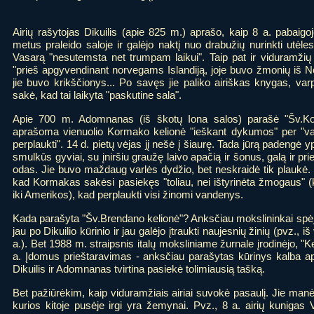
Airių rašytojas Dikuilis (apie 825 m.) aprašo, kaip 8 a. pabaigo
metus praleido saloje ir galėjo naktį nuo drabužių nurinkti utėle
Vasarą "nesutemsta net trumpam laikui". Taip pat ir viduramžių
"prieš apgyvendinant norvegams Islandiją, joje buvo žmonių iš 
jie buvo krikščionys... Po savęs jie paliko airiškas knygas, varpel
sakė, kad tai laikyta "paskutine sala".
Apie 700 m. Adomnanas (iš škotų Iona salos) parašė "Šv.Ko
aprašoma vienuolio Kormako kelionė "ieškant dykumos" per "
perplaukti". 14 d. pietų vėjas jį nešė į šiaurę. Tada jūrą padengė ypa
smulkūs gyviai, su įniršiu graužę laivo apačią ir šonus, galą ir priek
odas. Jie buvo maždaug varlės dydžio, bet neskraidė tik plaukė. K
kad Kormakas sakėsi pasiekęs "toliau, nei ištyrinėta žmogaus" (ke
iki Amerikos), kad perplaukti visi žinomi vandenys.
Kada parašyta "Šv.Brendano kelionė"? Anksčiau mokslininkai spėj
jau po Dikuilio kūrinio ir jau galėjo įtraukti naujesnių žinių (pvz., iš 
a.). Bet 1988 m. straipsnis italų moksliniame žurnale įrodinėjo, "
a. Įdomus prieštaravimas - anksčiau parašytas kūrinys kalba ap
Dikuilis ir Adomnanas tvirtina pasiekė tolimiausią tašką.
Bet pažiūrėkim, kaip viduramžiais airiai suvokė pasaulį. Jie man
kurios kitoje pusėje irgi yra žemynai. Pvz., 8 a. airių kunigas V