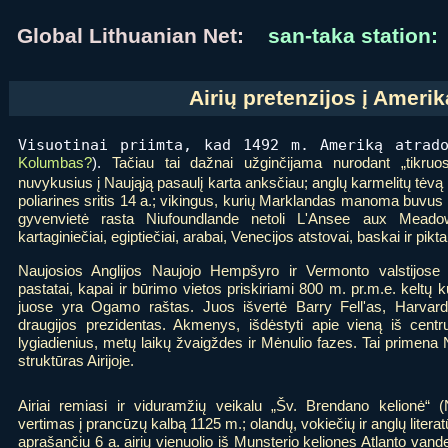
Global Lithuanian Net:
san-taka station:
Airių pretenzijos į Amerik
Visuotinai priimta, kad 1492 m. Ameriką atra
Kolumbas?
).
Tačiau tai dažnai užginčijama nurodant „tikruos
nuvykusius į Naująją pasaulį karta anksčiau; anglų karmelitų tėvą 
poliarines sritis 14 a.; vikingus, kurių Marklandas manoma buvu
gyvenvietė rasta Niufoundlande netoli L'Ansee aux Meadow
kartaginiečiai, egiptiečiai, arabai, Venecijos atstovai, baskai ir pikta
Naujosios Anglijos Naujojo Hempšyro ir Vermonto valstijose r
pastatai, kapai ir būrimo vietos priskiriami 800 m. pr.m.e. keltų ku
juose yra Ogamo raštas. Juos išvertė Barry Fell'as, Harvardo 
draugijos prezidentas. Akmenys, išdėstyti apie vieną iš cent
lygiadienius, metų laikų žvaigždes ir Mėnulio fazes. Tai primena
struktūras Airijoje.
Airiai remiasi ir viduramžių veikalu „Šv. Brendano kelionė“ (
vertimas į prancūzų kalbą 1125 m.; olandų, vokiečių ir anglų literat
aprašančiu 6 a. airių vienuolio iš Munsterio keliones Atlanto vand