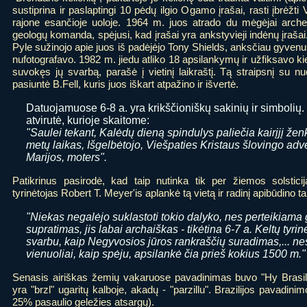
sustiprina ir paslaptingi 10 pėdų ilgio Ogamo įrašai, rasti įbrėžt
rajone esančioje uoloje. 1964 m. juos atrado du mėgėjai arche
geologų komanda, spėjusi, kad įrašai yra ankstyvieji indėnų įraša
Pyle sužinojo apie juos iš padėjėjo Tony Shields, anksčiau gyvenu
nufotografavo. 1982 m. jiedu atliko 18 apsilankymų ir užfiksavo ki
suvokęs jų svarbą, parašė į vietinį laikraštį. Tą straipsnį su 
pasiuntė B.Fell, kuris juos iškart atpažino ir išvertė.
Datuojamuose 6-8 a. yra krikščioniškų sakinių ir simbolių.
atvirutė, kurioje skaitome:
"Saulei tekant, Kalėdų dieną spindulys paliečia kairįjį žen
metų laikas, Išgelbėtojo, Viešpaties Kristaus šlovingo ad
Marijos, moters".
Patikrinus pasirodė, kad taip nutinka tik per žiemos solstic
tyrinėtojas Robert T. Meyer'is aplankė tą vietą ir radinį apibūdino ta
"Niekas negalėjo suklastoti tokio dalyko, nes perteikiama
supratimas, jis labai archaiškas - tikėtina 6-7 a. Keltų tyrin
svarbu, kaip Negyvosios jūros rankraščių suradimas,... ne
vienuoliai, kaip spėju, apsilankė čia prieš kokius 1500 m."
Senasis airiškas žemių vakaruose pavadinimas buvo "Hy Brasil",
yra "brzl" ugaritų kalboje, akadų - "parzillu". Brazilijos pavadinim
25% pasaulio geležies atsargų).