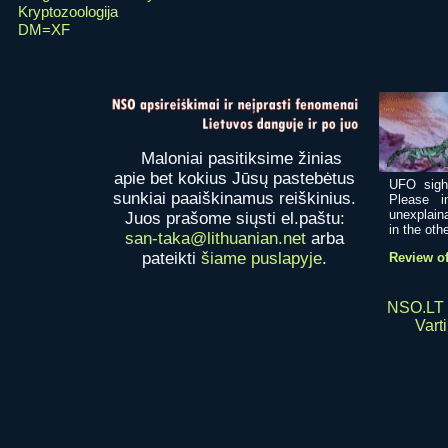
Kryptozoologija
DM=XF
Maloniai pasitiksime žinias
apie bet kokius Jūsų pastebėtus
UFO sight
sunkiai paaiškinamus reiškinius.
Please i
unexplaina
Juos prašome siųsti el.paštu:
in the othe
san-taka@lithuanian.net
arba
pateikti
šiame puslapyje
.
Review of
NSO.LT 
Varti