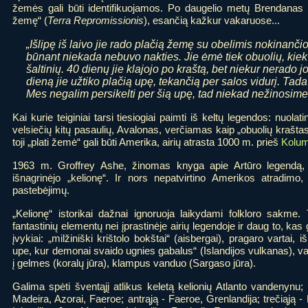
žemės gali būti identifikuojamos. Po daugelio metų Brendanas 
žemę“ (
Terra Repromissionis
), esančią kažkur vakaruose...
„Išlipę iš laivo jie rado plačią žemę su obelimis nokinanči
būnant niekada nebuvo nakties. Jie ėmė tiek obuolių, kiek 
šaltinių. 40 dienų jie klajojo po kraštą, bet niekur nerado 
dieną jie užtiko plačią upę, tekančią per salos vidurį. Tad
Mes negalim persikelti per šią upę, tad niekad nežinosime,
Kai kurie teiginiai tarsi tiesiogiai paimti iš keltų legendos: nuola
velsiečių kitų pasaulių, Avalonas, verčiamas kaip „obuolių kraštas
toji „plati žemė“ gali būti Amerika, airių atrasta 1000 m. prieš
Kolu
1963 m. Groffrey Ashe, žinomas knyga apie Artūro legendą, 
išnagrinėjo „kelionę“. Ir nors nepatvirtino Amerikos atradimo
pastebėjimų.
„Kelionę“ istorikai dažnai ignoruoja laikydami folkloro sakme.
fantastinių elementų nei įprastinėje airių legendoje ir daug to, kas g
įvykiai: „milžiniški krištolo bokštai“ (aisbergai), pragaro vartai,
upe, kur demonai svaido ugnies gabalus“ (Islandijos vulkanas), va
į gelmes (koralų jūra), klampus vanduo (Sargaso jūra).
Galima spėti šventąjį atlikus keletą kelionių Atlanto vandenynu; 
Madeira, Azorai, Faeroe; antrąją - Faeroe, Grenlandija; trečiąją - K