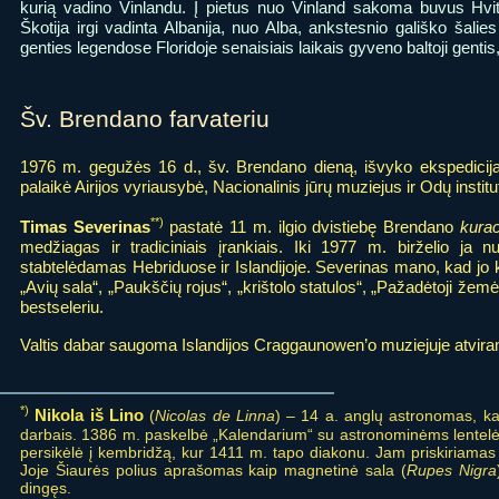
kurią vadino Vinlandu. Į pietus nuo Vinland sakoma buvus Hvitra
Škotija irgi vadinta Albanija, nuo Alba, ankstesnio gališko šalie
genties legendose Floridoje senaisiais laikais gyveno baltoji gentis,
Šv. Brendano farvateriu
1976 m. gegužės 16 d., šv. Brendano dieną, išvyko ekspedicija
palaikė Airijos vyriausybė, Nacionalinis jūrų muziejus ir Odų institu
**)
Timas Severinas
pastatė 11 m. ilgio dvistiebę Brendano
kura
medžiagas ir tradiciniais įrankiais. Iki 1977 m. birželio ja
stabtelėdamas Hebriduose ir Islandijoje. Severinas mano, kad jo k
„Avių sala“, „Paukščių rojus“, „krištolo statulos“, „Pažadėtoji žem
bestseleriu.
Valtis dabar saugoma Islandijos Craggaunowen’o muziejuje atvira
*)
Nikola iš Lino
(
Nicolas de Linna
) – 14 a. anglų astronomas, kar
darbais. 1386 m. paskelbė „Kalendarium“ su astronominėms lentelė
persikėlė į kembridžą, kur 1411 m. tapo diakonu. Jam priskiriamas „
Joje Šiaurės polius aprašomas kaip magnetinė sala (
Rupes Nigra
dingęs.