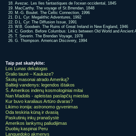
Avezac. Les Iles fantastiques de l'ocean occidental, 1845
MacCarthy. The voyage of St.Brrendan, 1848
M.-G. Boutet. The Celtic Connection, 1996
D.L. Cyr. Megalithic Adventures, 1992
D.L. Cyr. The Diffusion Issue, 1991
W.B. Goodwin. The Ruins of Great Ireland in New England, 1946
C. Gordon. Before Columbus: Links between Old World and Ancient 
T. Severin. The Brendan Voyage, 1978
G. Thompson. American Discovery, 1994
Taip pat skaitykite:
Los Lunas dekalogas
Gralio taurė – Kaukaze?
Škotų masonai atrado Ameriką?
Baltieji vandenys: legendos ištakos
Š. Amerikos indėnų kosmologiniai mitai
Nan Madolis - apleistas paslapčių miestas
Kur buvo karaliaus Artūro dvaras?
Likimo ironija: astronomo gyvenimas
Oda teskiria kūną ir dvasią
Paskutinių inkų pranašystė
Amerikos lankymų paliudijimas
Duobių kaspinai Peru
Languedoko akmenys