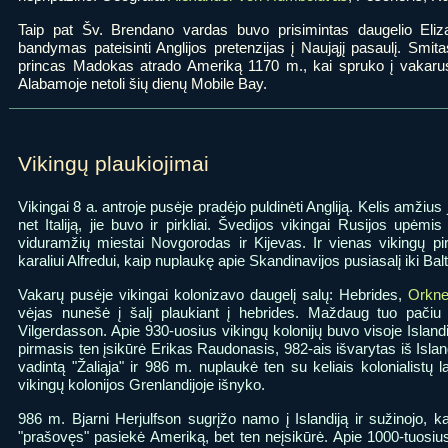
Taip pat Šv. Brendano vardas buvo prisimintas daugelio Eliz
bandymas pateisinti Anglijos pretenzijas į Naująjį pasaulį. Smita
princas Madokas atrado Ameriką 1170 m., kai spruko į vakarus 
Alabamoje netoli šių dienų Mobile Bay.
Vikingų plaukiojimai
Vikingai 8 a. antroje pusėje pradėjo puldinėti Angliją. Kelis amžius
net Italiją, jie buvo ir pirkliai. Švedijos vikingai Rusijos upėm
viduramžių miestai Novgorodas ir Kijevas. Ir vienas vikingų p
karaliui Alfredui, kaip nuplaukę apie Skandinavijos pusiasalį iki Bal
Vakarų pusėje vikingai kolonizavo daugelį salų: Hebrides,
Orkne
vėjas nunešė į šalį plaukiant į hebrides. Maždaug tuo pačiu 
Vilgerdasson. Apie 930-uosius vikingų kolonijų buvo visoje Islan
pirmasis ten įsikūrė Erikas Raudonasis, 982-ais išvarytas iš Islan
vadintą "Žaliąja" ir 986 m. nuplaukė ten su keliais kolonialistų 
vikingų kolonijos Grenlandijoje išnyko.
986 m. Bjarni Herjulfson sugrįžo namo į Islandiją ir sužinojo, k
"prašovęs" pasiekė Ameriką, bet ten neįsikūrė. Apie 1000-tuosius 