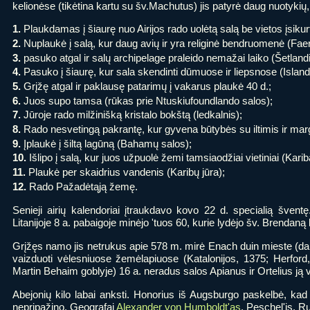
kelionėse (tikėtina kartu su šv.Machutus) jis patyrė daug nuotykių
1.
Plaukdamas į šiaurę nuo Airijos rado uolėtą salą be vietos įsikurt
2.
Nuplaukė į salą, kur daug avių ir yra religinė bendruomenė (Fae
3.
pasuko atgal ir salų archipelage praleido nemažai laiko (Šetlandi
4.
Pasuko į šiaurę, kur sala skendinti dūmuose ir liepsnose (Islandi
5.
Grįžę atgal ir paklausę patarimų į vakarus plaukė 40 d.;
6.
Juos supo tamsa (rūkas prie Ntuskiufoundlando salos);
7.
Jūroje rado milžinišką kristalo bokštą (ledkalnis);
8.
Rado nesvetingą pakrantę, kur gyvena būtybės su iltimis ir marga
9.
Įplaukė į šiltą lagūną (Bahamų salos);
10.
Išlipo į salą, kur juos užpuolė žemi tamsiaodžiai vietiniai (Kariba
11.
Plaukė per skaidrius vandenis (Karibų jūra);
12.
Rado Pažadėtąją žemę.
Senieji airių kalendoriai įtraukdavo kovo 22 d. specialią švent
Litanijoje 8 a. pabaigoje minėjo 'tuos 60, kurie lydėjo šv. Brendaną
Grįžęs namo jis netrukus apie 578 m. mirė Enach duin mieste (dab
vaizduoti vėlesniuose žemėlapiuose (Katalonijos, 1375; Herford
Martin Behaim goblyje) 16 a. neradus salos Apianus ir Ortelius ją v
Abejonių kilo labai anksti. Honorius iš Augsburgo paskelbė, kad 
nepripažino. Geografai
Alexander von Humboldt'as
, Peschel'is, R