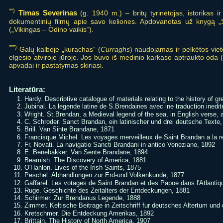
**)
Timas Severinas
(g. 1940 m.) – britų tyrinėtojas, istorikas i
dokumentinių filmų apie savo keliones. Apdovanotas už knygą „
(„Vikingas – Odino vaikis“).
***)
Galų kalboje „kurachas“ (
Curraghs
) naudojamas ir pelkėtos viet
elgesio atviroje jūroje. Jos buvo iš medinio karkaso aptraukto oda (d
apvadai ir pastatymas skiriasi.
Literatūra:
Hardy. Descriptive catalogue of materials relating to the history of gr
Jubinal. La legende latine de S.Brendaines avec ine traduction ined
Wright. St.Brendan, a Medieval legend of the sea, in English verse, 
C. Schroder. Sanct Brandan, ein latinischer und drei deutsche Texte
Brill. Van Sinte Brandane, 1871
Francisque Michel. Les voyages merveilleux de Saint Brandan a la re
Fr. Novati. La navigatio Sancti Brandani in antico Veneziano, 1892
E. Benebakker. Van Sente Brandane, 1894
Beamish. The Discovery of America, 1881
O'Hanlon. Lives of the Irish Saints, 1875
Peschel. Abhandlungen zur Erd-und Volkenkunde, 1877
Gaffarel. Les votages de Saint Brandan et des Papoe dans l'Atlant
Ruge. Geschichte des Zeitalters der Entdeckungen, 1881
Schirmer. Zur Brendanus Legende, 1888
Zimmer. Keltische Beitrage in Zeitschriff fur deutsches Altertum und 
Kretschmer. Die Entdeckung Amerikas, 1892
Brittain. The History of North America, 1907