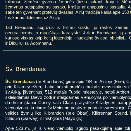
tolimose žemėse gyvena žmonės (tiesa sakant, kaip ir Mėnul
žemynus sutapatino su pasakų kraštu ar anapusiniu pasauliu, Atr
sakė ten gyvenant protėvių dvasias. Airių tradicija kalba apie 150
tris kartus didesnes už Airiją.
Tad Brendanui sugrįžus iš tolimų kraštų, jo rastos žemės n
geografinėmis, o magiškąja karalyste. Juk ir Brendanas ją ap
kuriose viskas kaip keltų legendoje - nuolatinė šviesa, obuoliai... 
ir Dikuiliui su Adomnanu.
Šv. Brendanas
Šv. Brendanas
(ar Brandanas) gimė apie 484 m. Airijoje (Erie), Ci
prie Killarney ežerų. Labai anksti pradėjo mokytis dvasininku su Š
šv.Arką, įšventinusį 512 metais Tubrid miestelyje, netoli Ardfert
skleisdamas Dievo žodį ir steigdamas vienuolyną po vienuolyno:
da-druim (dabar Coney sala Clare grafystėje Killadysert parapi
vienuolynas, kuriame šv.Moinenn paskyrė prioru ir vyresniuoju. Či
veiklos žymių liko Kilbrandon (prie Oban), Kilbrennan Sound, D
Ichiquin (Galway) ir Inishglora (Mayo gr.)
Apie 523 m. jis iš vieno vienuolio išgirdo pasakojimą apie to