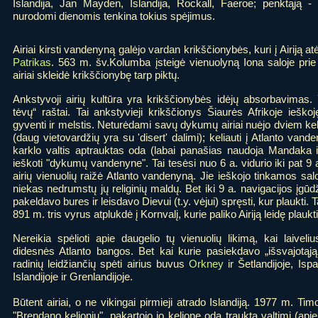
Islandija, Jan Mayden, Islandija, Rockall, Faeroe; penktąją -
nurodomi dienomis tenkina tokius spėjimus.
Airiai kirsti vandenyną galėjo vardan krikščionybės, kuri į Airiją 
Patrikas
. 563 m. šv.Kolumba įsteigė vienuolyną Iona saloje prie Š
airiai skleidė krikščionybę tarp piktų.
Ankstyvoji airių kultūra yra krikščionybės idėjų absorbavimas
tėvų“ raštai. Tai ankstyvieji krikščionys Šiaurės Afrikoje ieško
gyventi ir melstis. Neturėdami savų dykumų airiai nuėjo dviem keli
(daug vietovardžių yra su 'disert' dalimi); keliauti į Atlanto vand
karklo valtis aptrauktas oda (labai panašias naudoja Mandaka in
ieškoti "dykumų vandenyne". Tai tesėsi nuo 6 a. vidurio iki pat 9 a.
airių vienuolių raižė Atlanto vandenyną. Jie ieškojo tinkamos sal
niekas nedrumstų jų religinių maldų. Bet iki 9 a. navigacijos įgūdži
pakeldavo bures ir leisdavo Dievui (t.y. vėjui) spręsti, kur plaukti.
891 m. tris vyrus atplukdė į Kornvalį, kurie paliko Airiją leidę plaukt
Nereikia spėlioti apie daugelio tų vienuolių likimą, kai laivel
didesnės Atlanto bangos. Bet kai kurie pasiekdavo „išsvajotąj
radinių leidžiančių spėti airius buvus
Orkney
ir Šetlandijoje, Ispa
Islandijoje ir Grenlandijoje.
Būtent airiai, o ne vikingai pirmieji atrado Islandiją. 1977 m. Ti
"Brendano kelionių", pakartojo jo kelionę oda traukta valtimi (apie