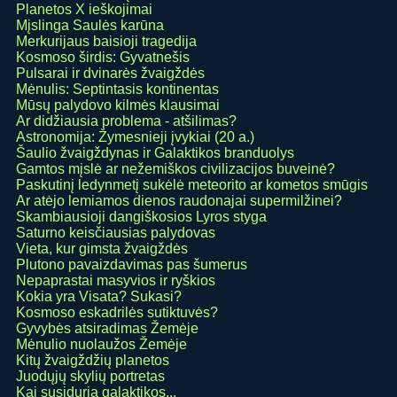
Planetos X ieškojimai
Mįslinga Saulės karūna
Merkurijaus baisioji tragedija
Kosmoso širdis: Gyvatnešis
Pulsarai ir dvinarės žvaigždės
Mėnulis: Septintasis kontinentas
Mūsų palydovo kilmės klausimai
Ar didžiausia problema - atšilimas?
Astronomija: Žymesnieji įvykiai (20 a.)
Šaulio žvaigždynas ir Galaktikos branduolys
Gamtos mįslė ar nežemiškos civilizacijos buveinė?
Paskutinį ledynmetį sukėlė meteorito ar kometos smūgis
Ar atėjo lemiamos dienos raudonajai supermilžinei?
Skambiausioji dangiškosios Lyros styga
Saturno keisčiausias palydovas
Vieta, kur gimsta žvaigždės
Plutono pavaizdavimas pas šumerus
Nepaprastai masyvios ir ryškios
Kokia yra Visata? Sukasi?
Kosmoso eskadrilės sutiktuvės?
Gyvybės atsiradimas Žemėje
Mėnulio nuolaužos Žemėje
Kitų žvaigždžių planetos
Juodųjų skylių portretas
Kai susiduria galaktikos...