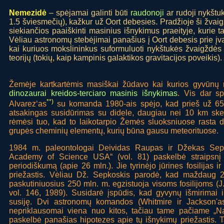
Nemezidė
– spėjamai galinti būti
raudonoji
ar rudoji nykštuk
1.5 šviesmečių), kažkur už Oort debesies. Pradžioje ši žvaig
siekiančios paaiškinti masinius išnykimus praeityje, kurie t
Vėliau astronomų stebėjimai panašius į Oort debesis prie įv
kai kuriuos mokslininkus suformuluoti nykštukės žvaigždės h
teorijų (tokių, kaip kampinis galaktikos gravitacijos poveikis).
Žemėje kartkartėmis masiškai žūdavo kai kurios gyvūnų r
dinozaurai
kreidos-terciaro masinis išnykimas
. Vis dar sp
**)
Alvarez‘as
su komanda 1980-ais spėjo, kad prieš už 65 
atsakingas susidūrimas su didele, daugiau nei 10 km ske
rėmėsi tuo, kad to laikotarpio Žemės sluoksniuose rasta da
grupės cheminių elementų, kurių būna gausu meteorituose.
1984 m. paleontologai Deividas Raupas ir Džekas Sepk
Academy of Science USA“ (vol. 81) paskelbė straipsnį a
periodiškumą (apie 26 mln.). Jie tyrinėjo jūrines fosilijas 
priežastis. Vėliau Dž. Sepkoskis parodė, kad maždaug 
paskutiniuosius 250 mln. m. egzistuoja visoms fosilijoms (J
vol. 146, 1989). Susidarė įspūdis, kad gyvynų išmirimai
susiję. Dvi astronomų komandos (Whitmire ir Jackson'a
nepriklausomai viena nuo kitos, tačiau tame pačiame „Na
paskelbė panašias hipotezes apie tų išnykimų priežastis. T