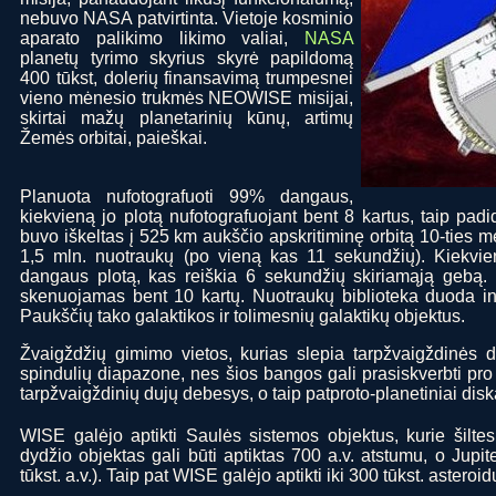
nebuvo NASA patvirtinta. Vietoje kosminio
aparato palikimo likimo valiai,
NASA
planetų tyrimo skyrius skyrė papildomą
400 tūkst, dolerių finansavimą trumpesnei
vieno mėnesio trukmės NEOWISE misijai,
skirtai mažų planetarinių kūnų, artimų
Žemės orbitai, paieškai.
Planuota nufotografuoti 99% dangaus,
kiekvieną jo plotą nufotografuojant bent 8 kartus, taip pad
buvo iškeltas į 525 km aukščio apskritiminę orbitą 10-ties m
1,5 mln. nuotraukų (po vieną kas 11 sekundžių). Kiekv
dangaus plotą, kas reiškia 6 sekundžių skiriamąją gebą.
skenuojamas bent 10 kartų. Nuotraukų biblioteka duoda in
Paukščių tako galaktikos ir tolimesnių galaktikų objektus.
Žvaigždžių gimimo vietos, kurias slepia tarpžvaigždinės 
spindulių diapazone, nes šios bangos gali prasiskverbti pro 
tarpžvaigždinių dujų debesys, o taip patproto-planetiniai disk
WISE galėjo aptikti Saulės sistemos objektus, kurie šilte
dydžio objektas gali būti aptiktas 700 a.v. atstumu, o Jupit
tūkst. a.v.). Taip pat WISE galėjo aptikti iki 300 tūkst. astero