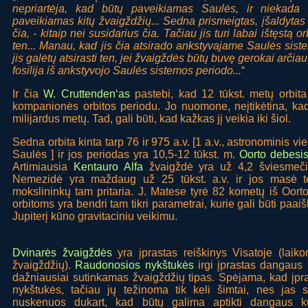
nepriartėja, kad būtų paveikiamas Saulės, ir niekada
paveikiamas kitų žvaigždžių... Sedna prismeigtas, įšaldytas to
čia, - kitaip nei susidarius čia. Tačiau jis turi labai ištęstą o
ten... Manau, kad jis čia atsirado ankstyvajame Saulės sist
jis galėtų atsirasti ten, jei žvaigždės būtų buvę gerokai arči
fosilija iš ankstyvojo Saulės sistemos periodo...
“
Ir čia
W. Cruttenden‘as
pastebi, kad 12 tūkst. metų orbit
kompanionės orbitos periodu. Jo nuomone, neįtikėtina, k
milijardus metų. Tad, gali būti, kad kažkas jį veikia iki šiol.
Sedna orbita kinta tarp 76 ir 975 a.v. [1 a.v., astronominis v
Saulės ] ir jos periodas yra 10,5-12 tūkst. m.
Oorto debesi
Artimiausia
Kentauro Alfa
žvaigždė yra už 4,2 šviesmeči
Nemezidė yra maždaug už 25 tūkst. a.v. ir jos masė tėr
mokslininkų tam pritaria. J. Matese tyrė 82 kometų iš Oorto
orbitoms yra bendri tam tikri parametrai, kurie gali būti paa
Jupiterį kūno gravitaciniu veikimu.
Dvinarės žvaigždės
yra įprastas reiškinys Visatoje (laik
žvaigždžių).
Raudonosios nykštukės
irgi įprastas dangaus 
dažniausiai sutinkamas žvaigždžių tipas. Spėjama, kad įpr
nykštukės, tačiau jų težinoma tik keli šimtai, nes jas s
nuskenuos dukart, kad būtų galima aptikti dangaus k