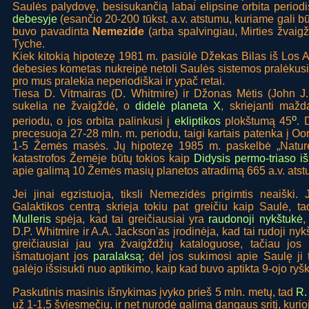
Saulės palydovę, besisukančią labai elipsine orbita perio
debesyje
(esančio 20-200 tūkst. a.v. atstumu, kuriame gali būt
buvo pavadinta
Nemezide
(arba spalvingiau, Mirties žvaigžd
Tyche.
Kiek kitokią hipotezę 1981 m. pasiūlė Džekas Bilas iš Los Al
debesies kometas nukreipė netoli Saulės sistemos pralėkusi 
pro mus pralekia neperiodiškai ir ypač retai.
Tiesa D. Vitmairas (D. Whitmire) ir Džonas Mėtis (John J
sukelia ne žvaigždė, o
didelė planeta X
, skriejanti maž
o
periodu, o jos orbita palinkusi į
ekliptikos
plokštumą 45
. 
precesuoja 27-28 mln. m. periodu, taigi kartais patenka į 
1-5 Žemės masės. Jų hipotezę 1985 m. paskelbė „Nature”
katastrofos Žemėje būtų tokios kaip
Didysis permo-triaso i
apie galimą 10 Žemės masių planetos atradimą 665 a.v. atst
Jei jinai egzistuoja, tiksli Nemezidės prigimtis neaiški. 
Galaktikos centrą skrieja tokiu pat greičiu kaip Saulė, t
Mulleris
spėja, kad tai greičiausiai yra
raudonoji nykštukė
,
D.P. Whitmire ir A.A. Jackson'as įrodinėja, kad tai rudoji nykš
greičiausiai jau yra žvaigždžių kataloguose, tačiau jos ti
išmatuojant jos
paralaksą
; dėl jos sukimosi apie Saulę ji 
galėjo išsisukti nuo aptikimo, kaip kad buvo aptikta 9-ojo r
Paskutinis masinis išnykimas įvyko prieš 5 mln. metų, tad
R.
už 1-1,5 šviesmečių, ir net nurodė galimą dangaus sritį, kurioje