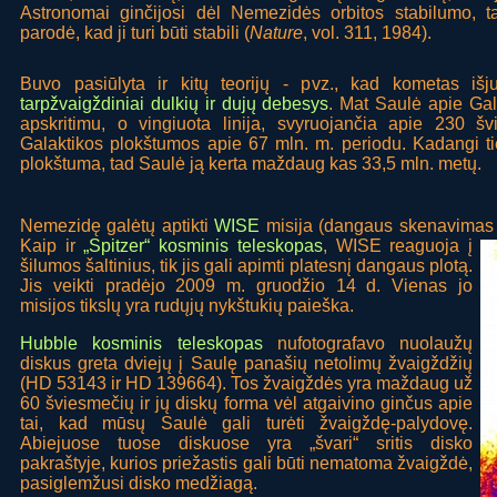
Astronomai ginčijosi dėl Nemezidės orbitos stabilumo, ta
parodė, kad ji turi būti stabili (
Nature
, vol. 311, 1984).
Buvo pasiūlyta ir kitų teorijų - pvz., kad kometas išj
tarpžvaigždiniai dulkių ir dujų debesys
. Mat Saulė apie Gal
apskritimu, o vingiuota linija, svyruojančia apie 230 
Galaktikos plokštumos apie 67 mln. m. periodu. Kadangi tie
plokštuma, tad Saulė ją kerta maždaug kas 33,5 mln. metų.
Nemezidę galėtų aptikti
WISE
misija (dangaus skenavimas i
Kaip ir
„Spitzer“
kosminis teleskopas
, WISE reaguoja į
šilumos šaltinius, tik jis gali apimti platesnį dangaus plotą.
Jis veikti pradėjo 2009 m. gruodžio 14 d. Vienas jo
misijos tikslų yra rudųjų nykštukių paieška.
Hubble kosminis teleskopas
nufotografavo nuolaužų
diskus greta dviejų į Saulę panašių netolimų žvaigždžių
(HD 53143 ir HD 139664). Tos žvaigždės yra maždaug už
60 šviesmečių ir jų diskų forma vėl atgaivino ginčus apie
tai, kad mūsų Saulė gali turėti žvaigždę-palydovę.
Abiejuose tuose diskuose yra „švari“ sritis disko
pakraštyje, kurios priežastis gali būti nematoma žvaigždė,
pasiglemžusi disko medžiagą.