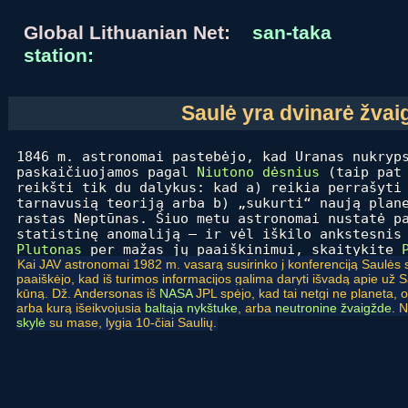
Global Lithuanian Net:
san-taka
station:
Saulė yra dvinarė žva
1846 m. astronomai pastebėjo, kad Uranas nukryp
paskaičiuojamos pagal
Niutono dėsnius
(taip pat
reikšti tik du dalykus: kad a) reikia perrašyti
tarnavusią teoriją arba b) „sukurti“ naują plan
rastas Neptūnas. Šiuo metu astronomai nustatė p
statistinę anomaliją – ir vėl iškilo ankstesnis
Plutonas
per mažas jų paaiškinimui, skaitykite
Kai JAV astronomai 1982 m. vasarą susirinko į konferenciją Saulės 
paaiškėjo, kad iš turimos informacijos galima daryti išvadą apie už
kūną. Dž. Andersonas iš
NASA
JPL spėjo, kad tai netgi ne planeta, o
arba kurą išeikvojusia
baltąja nykštuke
, arba
neutronine žvaigžde
. 
skylė
su mase, lygia 10-čiai Saulių.