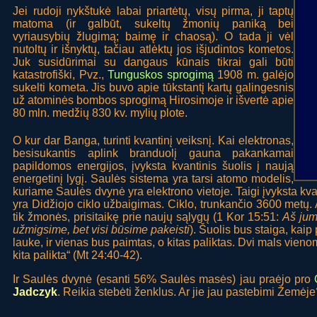
Jei rudoji nykštukė labai priartėtų, visų pirma, ji taptų
matoma (ir galbūt, sukeltų žmonių paniką bei
vyriausybių žlugimą; baimę ir chaosą). O tada ji vėl
nutoltų ir išnyktų, tačiau atlėktų jos išjudintos kometos.
Juk susidūrimai su dangaus kūnais tikrai gali būti
katastrofiški, Pvz.,
Tunguskos sprogimą
1908 m. galėjo
sukelti kometa. Jis buvo apie tūkstantį kartų galingesnis
už atominės bombos sprogimą Hirosimoje ir išvertė apie
80 mln. medžių 830 kv. mylių plote.
O kur dar Banga, turinti kvantinį veiksnį. Kai elektronas,
besisukantis aplink branduolį gauna pakankamai
papildomos energijos, įvyksta kvantinis šuolis į naują
energetinį lygį. Saulės sistema yra tarsi atomo modelis,
kuriame Saulės dvynė yra elektrono vietoje. Taigi įvyksta kvan
yra Didžiojo ciklo užbaigimas. Ciklo, trunkančio 3600 metų. 
tik žmonės, prisitaikę prie naujų sąlygų (1 Kor 15:51:
Aš jums
užmigsime, bet visi būsime pakeisti
). Šuolis bus staiga, kaip
lauke, ir vienas bus paimtas, o kitas paliktas. Dvi mals vieno
kita palikta“ (Mt 24:40-42).
Ir Saulės dvynė (esanti 56% Saulės masės) jau praėjo pro
Jadczyk
. Reikia stebėti ženklus. Ar jie jau pastebimi Žemėj