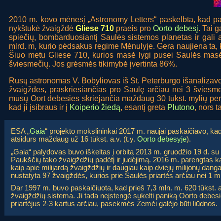
2010 m. kovo mėnesį „Astronomy Letters“ paskelbta, kad p
nykštukė žvaigždė
Gliese 710
praeis pro
Oorto debesį
. Tai 
spiečių, bombarduosiantį Saulės sistemos planetas ir gali at
mlrd. m, kurio pėdsakus regime Mėnulyje. Gera naujiena ta, ka
Šiuo metu Gliese 710, kurios masė lygi pusei Saulės mas
šviesmečių. Jos grėsmės tikimybė įvertinta 86%.
Rusų astronomas V. Bobyliovas iš St. Peterburgo išanalizav
žvaigždes, praskriesiančias pro Saulę arčiau nei 3 šviesmeči
mūsų Oort debesies skriejančia maždaug 30 tūkst. mylių per v
kad ji įsibraus ir į
Koiperio žiedą
, esantį greta
Plutono
, nors t
ESA „
Gaia
“ projekto mokslininkai 2017 m. naujai paskaičiavo, k
atsidurs maždaug už 16 tūkst. a.v. (t.y.
Oorto debesyje
).
„Gaia“ palydovas buvo iškeltas į orbitą 2013 m. gruodžio 19 d. su 
Paukščių tako žvaigždžių padėtį ir judėjimą. 2016 m. parengtas 
kaip apie milijardą žvaigždžių ir daugiau kaip dviejų milijonų dang
nustatyta 97 žvaigždės, kurios prie Saulės priartės arčiau nei 1 ml
Dar 1997 m. buvo paskaičiuota, kad prieš 7,3 mln. m. 620 tūkst. a.
žvaigždžių sistema. Ji tada neįstengė sukelti paniką Oorto debesio
priartėjus 2-3 kartus arčiau, pasekmės Žemėi galėjo būti liūdnos.