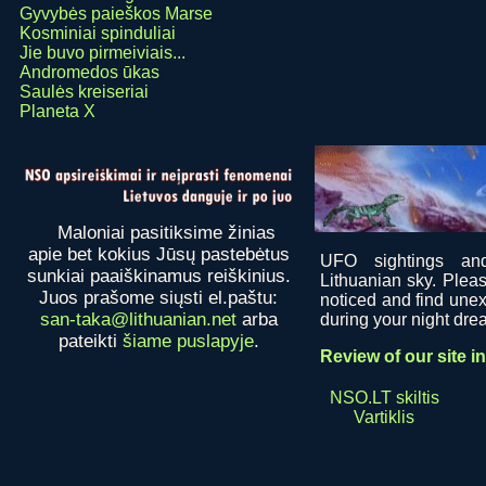
Gyvybės paieškos Marse
Kosminiai spinduliai
Jie buvo pirmeiviais...
Andromedos ūkas
Saulės kreiseriai
Planeta X
Maloniai pasitiksime žinias
apie bet kokius Jūsų pastebėtus
UFO sightings an
sunkiai paaiškinamus reiškinius.
Lithuanian sky. Plea
Juos prašome siųsti el.paštu:
noticed and find unex
san-taka@lithuanian.net
arba
during your night dream
pateikti
šiame puslapyje
.
Review of our site i
NSO.LT skiltis
Vartiklis