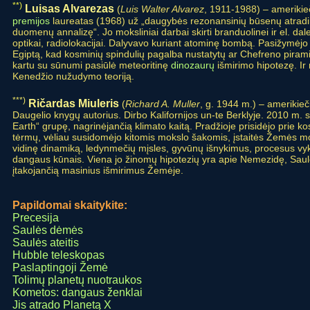
**)
Luisas Alvarezas
(
Luis Walter Alvarez
, 1911-1988) – amerikie
premijos
laureatas (1968) už „daugybės rezonansinių būsenų atradi
duomenų annalizę“. Jo moksliniai darbai skirti branduolinei ir el. dal
optikai, radiolokacijai. Dalyvavo kuriant atominę bombą. Pasižymėjo
Egiptą, kad kosminių spindulių pagalba nustatytų ar Chefreno piram
kartu su sūnumi pasiūlė meteoritinę
dinozaurų
išmirimo hipotezę. Ir 
Kenedžio nužudymo teoriją.
***)
Ričardas Miuleris
(
Richard A. Muller
, g. 1944 m.) – amerikieči
Daugelio knygų autorius. Dirbo Kalifornijos un-te Berklyje. 2010 m. 
Earth“ grupę, nagrinėjančią klimato kaitą. Pradžioje prisidėjo prie 
tėrmų, vėliau susidomėjo kitomis mokslo šakomis, įstaitės Žemės 
vidinę dinamiką, ledynmečių mįsles, gyvūnų išnykimus, procesus vy
dangaus kūnais. Viena jo žinomų hipotezių yra apie Nemezidę, Saul
įtakojančią masinius išmirimus Žemėje.
Papildomai skaitykite:
Precesija
Saulės dėmės
Saulės ateitis
Hubble teleskopas
Paslaptingoji Žemė
Tolimų planetų nuotraukos
Kometos: dangaus ženklai
Jis atrado Planetą X