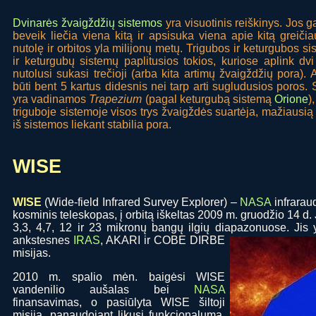
Dvinarės žvaigždžių sistemos
yra visuotinis reiškinys. Jos g
beveik liečia viena kitą ir apsisuka viena apie kitą greičia
nutolę ir orbitos yla milijonų metų. Trigubos ir keturgubos si
ir keturgubų sistemų paplitusios tokios, kuriose aplink dv
nutolusi sukasi trečioji (arba kita artimų žvaigždžių pora). 
būti bent 5 kartus didesnis nei tarp arti sugludusios poros
yra vadinamos
Trapezium
(pagal keturgubą sistemą
Orione
)
triguboje sistemoje visos trys žvaigždės suartėja, mažiausią 
iš sistemos liekant stabilia pora.
WISE
WISE
(Wide-field Infrared Survey Explorer) –
NASA
infrarau
kosminis teleskopas, į orbitą iškeltas 2009 m. gruodžio 14 d
3,3, 4,7, 12 ir 23 mikronų bangų ilgių diapazonuose.
Jis 
ankstesnes
IRAS
, AKARI ir COBE DIRBE
misijas.
2010 m. spalio mėn. baigėsi WISE
vandenilio aušalas bei
NASA
finansavimas, o pasiūlyta WISE šiltoji
misija, panaudojant likusį funkcionalumą,