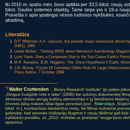
Iki 2010 m. spalio mėn. buvo aptikta per 33,5 tūkst. naujų as
tūkst. Saulės sistemos objektų. Tame tarpe yra ir 19-a naujų
Pranešta ir apie ypatingai vėsios rudosios nykštukės, esan
atradimą.
Literatūra
D.P. Whitmire, A.A. Jackson. Are periodic mass extinctions driven b
(5961), 1984
Leslie Mullen., "Getting WISE about Nemesis// Astrobiology Magazin
Lynn Yarris. Does a Companion Star to the Sun Cause Earth's Perio
M.R. Rampino, B.M. Haggerty. The ‚Shiva Hypothesis‘// Earth, Moon,
J.B. Murray. Puzzle Of Cometary Orbits Hints At Large Undiscovered
Press Notice, 7 October 1999
*)
Walter Cruttenden
- „Binary Research Institute“ (jo paties įsik
„Dingusi žvaigždė mite ir laike“ (2005) bei sukūręs dokumentinį filmą
dėmesys skirtas senųjų kultūrų astronomijai ir jų bendriems tikėjim
žmonės laiką matavo labai ilgais periodais [pvz.,
Makrobijus
„Scipion
tūkst. m.], trunkančiais tūkstančius metų; šis filmas nušviečia
preces
galimybę, kad senovės civilizacijų žlugimai ir naujų iškilimai gali būti
nykštukės poveikiu. Jo „2012: mokslas ar prietaras“ knyga buvo ski
aptarimui.