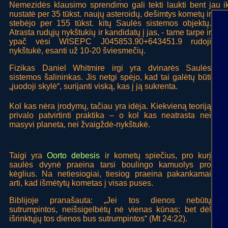
Nemezidės klausimo sprendimo gali tekti laukti bent jau 
nustatė per 35 tūkst. naujų asteroidų, dešimtys
kometų ir
stebėjo per 155 tūkst. kitų Saulės sistemos objektų.
Atrasta rudųjų nykštukių ir kandidatų į jas, - tame tarpe ir
ypač vėsi WISEPC J045853.90+643451.9 rudoji
nykštukė, esanti už 10-20 šviesmečių.
Fizikas Daniel Whitmire irgi yra dvinarės Saulės
sistemos šalininkas. Jis netgi spėjo, kad tai galėtų būti
„juodoji skylė“, surijanti viską, kas į ją sukrenta.
Kol kas nėra įrodymų, tačiau yra idėja. Kiekvieną teoriją
privalo patvirtinti praktika – o kol kas neatrasta nei
masyvi planeta, nei žvaigždė-nykštukė.
Taigi yra
Oorto debesis
ir kometų spiečius, pro kurį
saulės dvynė praeina tarsi boulingo kamuolys pro
kėglius. Na netiesiogiai, tiesiog praeina pakankamai
arti, kad išmėtytų kometas į visas puses.
Biblijoje pranašauta: „Jei tos dienos nebūtų
sutrumpintos, neišsigelbėtų nė vienas kūnas; bet dėl
išrinktųjų tos dienos bus sutrumpintos“ (Mt 24:22).