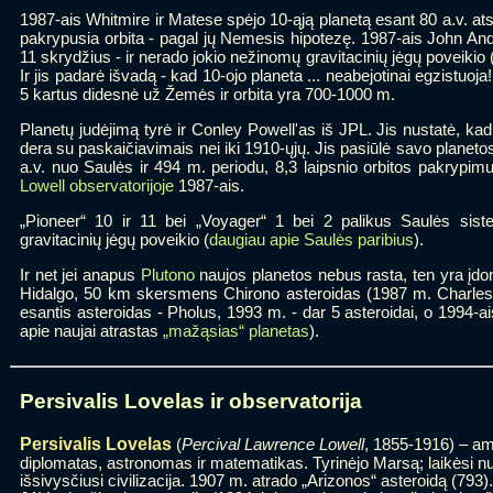
1987-ais Whitmire ir Matese spėjo 10-ąją planetą esant 80 a.v. at
pakrypusia orbita - pagal jų Nemesis hipotezę. 1987-ais John Ande
11 skrydžius - ir nerado jokio nežinomų gravitacinių jėgų poveikio 
Ir jis padarė išvadą - kad 10-ojo planeta ... neabejotinai egzistuoja!
5 kartus didesnė už Žemės ir orbita yra 700-1000 m.
Planetų judėjimą tyrė ir Conley Powell'as iš JPL. Jis nustatė, ka
dera su paskaičiavimais nei iki 1910-ųjų. Jis pasiūlė savo planet
a.v. nuo Saulės ir 494 m. periodu, 8,3 laipsnio orbitos pakrypimu
Lowell observatorijoje
1987-ais.
„Pioneer“ 10 ir 11 bei „Voyager“ 1 bei 2 palikus Saulės si
gravitacinių jėgų poveikio (
daugiau apie Saulės paribius
).
Ir net jei anapus
Plutono
naujos planetos nebus rasta, ten yra įdom
Hidalgo, 50 km skersmens Chirono asteroidas (1987 m. Charles K
esantis asteroidas - Pholus, 1993 m. - dar 5 asteroidai, o 1994-ais
apie naujai atrastas
„mažąsias“ planetas
).
Persivalis Lovelas ir observatorija
Persivalis Lovelas
(
Percival Lawrence Lowell
, 1855-1916) – ame
diplomatas, astronomas ir matematikas. Tyrinėjo Marsą; laikėsi 
išsivysčiusi civilizacija. 1907 m. atrado „Arizonos“ asteroidą (79