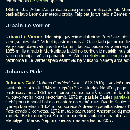
remdamasis
Le Verrier
spėjimu.
1855 m. J.C. Adams'as prakalbo apie per šimtmetį pastebėtą Mėnul
paskaičiavo Leonidų meteorų orbitą. Taip pat jis tyrinėjo ir Žemės 
Urbain Le Verrier
Urbain Le Verrier
didesniąją gyvenimo dalį dirbo Paryžiaus obser
vien „su pieštuku“. Vokiečių astronomas
J. Galle
tada ją surado ti
Paryžiaus observatorijos direktoriumi, tačiau, būdamas labai nepop
1855 m. jis atrado ir Merkurijaus judėjimo perihelyje neatitikimus 
Niutono teorija ir vėliau panaudoti Einšteino
reliatyvumo teorijos
įro
nežinoma ir Le Verrier spėjo esant vidinę Vulkano planetą arba aste
Johanas Galė
Johanas Galė
(
Johann Gottfried Galle
, 1812-1910) – vokiečių a
asistentu H. Arestu 1846 m. rugsėjo 23 d. atradęs Neptūną pagal
U
paskaičiavimus. 1851-97 m. dirbo profesoriumi Vroclavo un-te ir t
m. buvo net išrinktas rektoriumi). 1872 m. pasiūlė Saulės
paralak
stebėjimus ir pagal Fokėjaus asteroido stebėjimus išvedė Saulės 
tyrinėjo kometas ir 1894 m. su sūnaus Ardreas’o pagalba išleido 41
Pats atrado 3 kometas. 1872 m. taip pat nustatė Andromedidų mete
kometa. Be to, domėjosi Žemės magnetiniu lauku ir klimatologija. J
Mėnulyje ir Marse, Neptūno žiedas ir asteroidas nr. 2097.