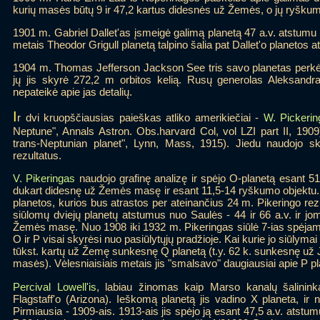
kurių masės būtų 9 ir 47,2 kartus didesnės už Žemės, o jų ryškum
1901 m. Gabriel Dallet'as įsmeigė galimą planetą 47 a.v. atstumu i
metais Theodor Grigull planetą talpino šalia pat Dallet'o planetos a
1904 m. Thomas Jefferson Jackson See tris savo planetas perkėlė į
jų jis skyrė 272,2 m orbitos kelią. Rusų generolas Aleksandr
nepateikė apie jas detalių.
I
r dvi kruopščiausias paieškas atliko amerikiečiai -
W. Pickerin
Neptune", Annals Astron. Obs.harvard Col, vol LZI part II, 1909
trans-Neptunian planet", Lynn, Mass, 1915). Jiedu naudojo sk
rezultatus.
V. Pikeringas
naudojo grafinę analizę ir spėjo O-planetą esant 51,9
dukart didesnę už Žemės masę ir esant 11,5-14 ryškumo objektu. T
planetos, kurios bus atrastos per ateinančius 24 m. Pikeringo rezult
siūlomų dviejų planetų atstumus nuo Saulės - 44 ir 66 a.v. ir jo
Žemės masę. Nuo 1908 iki 1932 m. Pikeringas siūlė 7-ias spėjama
O ir P visai skyrėsi nuo pasiūlytųjų pradžioje. Kai kurie jo siūlymai
tūkst. kartų už Žemę sunkesnę Q planetą (t.y. 62 k. sunkesnę už J
masės). Vėlesniaisiais metais jis "smalsavo" daugiausiai apie P pl
Percival Lowell'is
, labiau žinomas kaip Marso kanalų šalininka
Flagstaff'o (Arizona). Ieškomą planetą jis vadino X planeta, ir 
Pirmiausia - 1909-ais. 1913-ais jis spėjo ją esant 47,5 a.v. atst