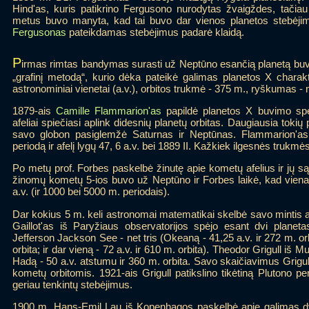
Hind'as, kuris patikrino Fergusono nurodytas žvaigždes, tačiau 
metus buvo manyta, kad tai buvo dar vienos planetos stebėjim
Fergusonas
pateikdamas stebėjimus padarė klaidą.
P
irmas rimtas bandymas surasti už Neptūno esančią planetą buv
„grafinį metodą“, kurio dėka pateikė galimas planetos X charak
astronominiai vienetai (a.v.), orbitos trukmė - 375 m., ryškumas -
1879-ais
Camille Flammarion'as
papildė planetos X buvimo spėl
afeliai spiečiasi aplink didesnių planetų orbitas. Daugiausia tokių p
savo globon pasiglemžė Saturnas ir Neptūnas. Flammarion'as r
periodą ir afelį lygų 47, 6 a.v. bei 1889 II. Kažkiek ilgesnės trukmės 
Po metų prof. Forbes paskelbė žinutę apie kometų afelius ir jų s
žinomų kometų 5-ios buvo už Neptūno ir Forbes laikė, kad viena 
a.v. (ir 1000 bei 5000 m. periodais).
Dar kokius 5 m. keli astronomai matematikai skelbė savo mintis ap
Gaillot'as iš Paryžiaus observatorijos spėjo esant dvi plane
Jefferson Jackson See - net tris (Okeaną - 41,25 a.v. ir 272 m. or
orbita; ir dar vieną - 72 a.v. ir 610 m. orbita). Theodor Grigull iš 
Hadą - 50 a.v. atstumu ir 360 m. orbita. Savo skaičiavimus Grig
kometų orbitomis. 1921-ais Grigull patikslino tikėtiną Plutono
geriau tenkintų stebėjimus.
1900 m. Hans-Emil Lau iš Kopenhagos paskelbė apie galimas dvi 