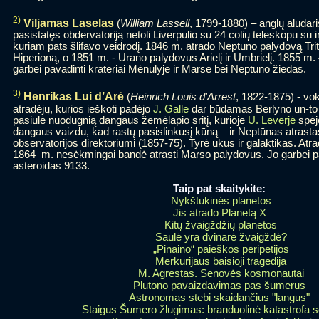
2)
Viljamas Laselas
(
William Lassell
, 1799-1880) – anglų aludar
pasistatęs obdervatoriją netoli Liverpulio su 24 colių teleskopu su
kuriam pats šlifavo veidrodį. 1846 m. atrado Neptūno palydovą Tr
Hiperioną, o 1851 m. - Urano palydovus Arielį ir Umbrielį. 1855 m. 
garbei pavadinti krateriai Mėnulyje ir Marse bei Neptūno žiedas.
3)
Henrikas Lui d’Arė
(
Heinrich Louis d'Arrest
, 1822-1875) - vo
atradėjų, kurios ieškoti padėjo
J. Galle
dar būdamas Berlyno un-to s
pasiūlė nuodugnią dangaus žemėlapio sritį, kurioje
U. Leverjė
spėjo
dangaus vaizdu, kad rastų pasislinkusį kūną – ir Neptūnas atrast
observatorijos direktoriumi (1857-75). Tyrė ūkus ir galaktikas. Atr
1864 m. nesėkmingai bandė atrasti Marso palydovus. Jo garbei pav
asteroidas 9133.
Taip pat skaitykite:
Nykštukinės planetos
Jis atrado Planetą X
Kitų žvaigždžių planetos
Saulė yra dvinarė žvaigždė?
„Pinaino“ paieškos peripetijos
Merkurijaus baisioji tragedija
M. Agrestas. Senovės kosmonautai
Plutono pavaizdavimas pas šumerus
Astronomas stebi skaidančius "langus"
Staigus Šumero žlugimas: branduolinė katastrofa 