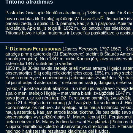
Tritono atradimas
Pasklidus žiniai apie Neptūno atradimą, ją 1846 m. spalio 2 ir 3 d
2)
buvo naudotas tik 3 colių) apžiūrėjo W. Lassell'as
. Jis padarė išv
panašų žiedą, o spalio 10 d. pamatė, kad jis turi palydovą. Apie tai
laikraštyje. Apie tai jis teigė iki 1852 m., kai patobulinęs teleskop
Tritonas buvo ir toliau matomas ir Lessell'as paskaičiavo jo apsis
1)
Džeimsas Fergiusonas
(
James Ferguson
, 1797-1867) – šk
atradęs pirmą asteroidą (
31 Euphrosyne
) stebint iš Šiaurės Ameriko
kanalo įrengimo). Nuo 1847 m. dirbo Karinio jūrų laivyno observator
asteroidui 1847 suteiktas jo vardas.
1850 m. jis 36-ias naktis stebėjo prieš metus atrastą Higėjos aster
observatorijos 9-ių colių reflektorinį teleskopą. 1851 m. savo ste
Sausio numeryje su nuorodomis į artimiausias žvaigždes. Šį straipsn
tol jau atradęs 3 asteroidus ir siekdamas rasti jų daugiau, siekė su
o
ryškio 6
juostoje aplink ekliptiką. Tuo metu jis registravo žvaigžd
spalio mėn. stebėjo Higėją – mat viena blanki žvaigždelė 1847 m. r
buvo įdomu, ar jos nėra tarp Dž. Fergiusono paminėtų žvaigždžių. 
spalio 21 d. Higėja turi nuorodą į ‚k‘ žvaigždę. Tai sudomino J. Hi
koordinatėse jos nebuvo. Jis spėliojo, ar tai nauja kintančio ryški
naują asteroidą, kas jam atrodė labiau tikėtina. Jis pasidalijo savo
observatorijos vyr. prižiūrėtojas M. Maury, liepusį Dž. Fergiusonui n
nieko nebuvo ir M. Maury tvirtino tai esant 9-a planeta (Plutonas 
Niujorko Hamiltono koledžo observatorijos direktorius Ch. Pitersas 
nedingo ir ankstesnis rezultatas klaidingas dėl klaidos.