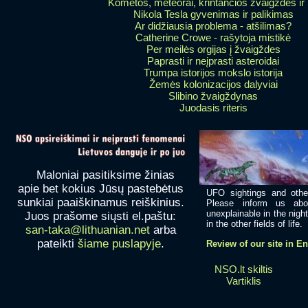
Kometos, meteorai, krintančios žvaigždės ir 
Nikola Tesla gyvenimas ir palikimas
Ar didžiausia problema - atšilimas?
Catherine Crowe - rašytoja mistikė
Per meilės orgijas į žvaigždes
Paprasti ir neįprasti asteroidai
Trumpa istorijos mokslo istorija
Žemės kolonizacijos dalyviai
Slibino žvaigždynas
Juodasis riteris
Maloniai pasitiksime žinias
apie bet kokius Jūsų pastebėtus
UFO sightings and othe
sunkiai paaiškinamus reiškinius.
Please inform us abo
unexplainable in the nigh
Juos prašome siųsti el.paštu:
in the other fields of life.
san-taka@lithuanian.net
arba
pateikti
šiame puslapyje
.
Review of our site in E
NSO.lt skiltis
Vartiklis