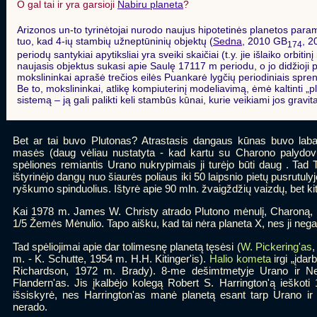
O gal tai ir yra garsioji
Nabiru planeta
?
Arizonos un-to tyrinėtojai nurodo naujus hipotetinės planetos para
tuo, kad 4-ių stambių užneptūninių objektų (
Sedna
, 2010 GB
, 2
174
periodų santykiai apytiksliai yra sveiki skaičiai (t.y. jie išlaiko orbiti
naujasis objektus sukasi apie Saulę 17117 m periodu, o jo didžioji 
mokslininkai aprašė trečios eilės Puankarė lygčių periodiniais sprend
Be to, mokslininkai, atlikę kompiuterinį modeliavimą, ėmė kaltinti „p
sistemą – ją gali palikti keli stambūs kūnai, kurie veikiami jos gravita
Bet ar tai buvo Plutonas? Atrastasis dangaus kūnas buvo la
masės (daug vėliau nustatyta - kad kartu su Charono palydo
spėliones remiantis Urano nukrypimais ji turėjo būti daug . Ta
ištyrinėjo dangų nuo šiaurės poliaus iki 50 laipsnio pietų pusrutul
ryškumo spinduolius. Ištyrė apie 90 mln. žvaigždžių vaizdų, bet ki
Kai 1978 m. James W. Christy atrado Plutono mėnulį, Charoną, p
1/5 Žemės Mėnulio. Tapo aišku, kad tai nėra planeta X, nes ji nega
Tad spėliojimai apie dar tolimesnę planetą tęsėsi (
W. Pickering'as
,
m. - K. Schutte, 1954 m. H.H. Kitinger'is).
Halio kometa
irgi „įda
Richardson, 1972 m. Brady). 8-me dešimtmetyje Urano ir Nep
Flandern'as. Jis įkalbėjo kolegą Robert S. Harrington'ą ieškot
išsiskyrė, nes Harrington'as manė planetą esant tarp Urano ir 
nerado.