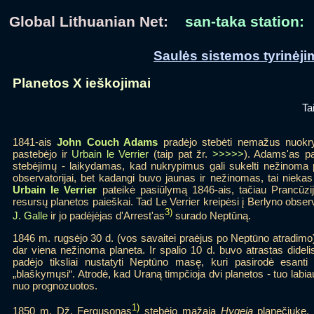
Global Lithuanian Net:
san-taka station:
Saulės sistemos tyrinėji
Planetos X ieškojimai
Ta
1841-ais
John Couch Adams
pradėjo stebėti nemažus nuokry
pastebėjo ir
Urbain le Verrier
(taip pat žr.
>>>>>
). Adams'as pa
stebėjimų - laikydamas, kad nukrypimus gali sukelti nežinoma pl
observatorijai, bet kadangi buvo jaunas ir nežinomas, tai nieka
Urbain le Verrier
pateikė pasiūlymą 1846-ais, tačiau Prancūzij
resursų planetos paieškai. Tad Le Verrier kreipėsi į Berlyno observ
3)
J. Galle
ir jo padėjėjas d'Arrest'as
surado Neptūną.
1846 m. rugsėjo 30 d. (vos savaitei praėjus po Neptūno atradimo
dar viena nežinoma planeta. Ir spalio 10 d. buvo atrastas dide
padėjo tiksliai nustatyti Neptūno masę, kuri pasirodė esanti
„blaškymųsi“. Atrodė, kad Uraną timpčioja dvi planetos - tuo labi
nuo prognozuotos.
1)
1850 m. Dž. Fergusonas
stebėjo mažąją
Hygeia
planečiukę. 