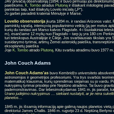
JAV privačią observatoriją (1894; ir buvo pirmuoju jos direktorium
paieškoms.
K. Tombo
atradus
Plutoną
ir išlaikant mitologinę pava
parinktas taip, kad išlaikytų Lovelo inicialą („P“).
Jo garbei pavadinti krateriai Mėnulyje ir Marse.
Lovelio observatorija
įkurta 1894 m. ir randasi Arizonos valst. F
paminklų sąrašą. intensyvią populiarinimo veiklą (ją per metus apla
kurių du randasi ant Marso kalvos Flagstafe. 4-i šiuolaikiniai tele
m), esančiame 12 mylių nuo Flagstafo – tarp jų yra 180 cm Perkins
turi teteskopus Australijoje ir Čilėje. Jos svarbiausiais tikslais yra
susidarymo tyrimai, artimų Žemei asteroidų paieška, transneptūnin
eksoplanetų paieška
Joje
K. Tombo
atrado
Plutoną
. Kitu svarbiu atradimu buvo 1977 m. 
John Couch Adams
John Couch Adams'as
buvo Kembridžo universiteto absolvent
astronomijos ir geometrijos profesoriumi. Yra trys svarbūs teorinė
matematika) klausimai, kurių sprendimas siejamas su jo vardu. P
nukrypimų tyrimai prisidėjo prie Neptūno atradimo. Tai buvo gravita
pademonstravimas. Dar tebesimokydamas 1841 m. jis parašė, kad k
Urano judėjimo nukrypimus … siekiant nustatyti, ar jie nėra sukelt
planetos…
1845 m. jis išsamią informaciją apie galimą naujos planetos vietą
direktoriui James Challis. 1846 m. rugsėjo 23 d. Neptūną Berlyno 