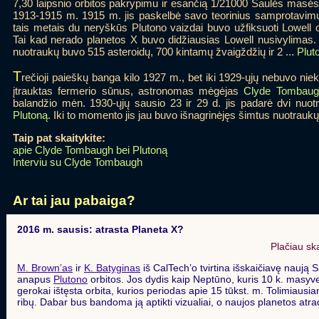
7,30 laipsnio orbitos pakrypimu ir esančią 1/21000 Saulės masė
1913-1915 m. 1915 m. jis paskelbė savo teorinius samprotavimus
tais metais du neryškūs Plutono vaizdai buvo užfiksuoti Lowell o
Tai kad nerado planetos X buvo didžiausias Lowell nusivylimas
nuotraukų buvo 515 asteroidų, 700 kintamų žvaigždžių ir 2 ...
Plut
T
rečioji paieškų banga kilo 1927 m., bet iki 1929-ųjų nebuvo nie
įtrauktas fermerio sūnus, astronomas mėgėjas
Clyde Tombaug
balandžio mėn. 1930-ųjų sausio 23 ir 29 d. jis padarė dvi nuot
Plutoną
. Iki to momento jis jau buvo išnagrinėjęs šimtus nuotraukų 
Taip pat skaitykite:
apie Clyde Tombaugh bei Plutoną
Interviu su Clyde Tombaugh
Ar tai jau pabaiga?
2016 m. sausis: atrasta Planeta X?
Plačiau sk
M. Brown’as
ir
K. Batyginas
iš CalTech’o tvirtina išskaičiavę naują
anapus
Plutono
orbitos. Jos dydis kaip Neptūno, kuris 10 k. masyv
gerokai ištęsta orbita, kurios periodas apie 15 tūkst. m. Tolimiausia
ribų. Dabar bus bandoma ją aptikti vizualiai, o naujos planetos atrad