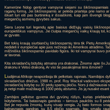
Kamerūne Ndop gentyse vampyrai siejami su šikšnosparniais - 
raganų formą. Jei šikšnosparnis ar pelėda priartėja prie namo a
iškart turi eiti pas burtininką ir išsiaiškinti, kaip jam išvengti bl
miegančių asmenų gyvybės sakus.
Siera Leone turi legendų apie baisius didžiųjų vaisių šikšnosp
europietiškus vampyrus. Jie čiulpia miegančių vaikų kraują tol, kol
ar gyvate.
Bet tokių kraują siurbiančių šikšnosparnių tėra tik Pietų Ameriko
nedideli ir europiečiai apie juos nežinojo iki Amerikos atradimo. 
milžiniška šikšnosparnio pavidalo figūra. Iki tol vampyrai buvo įs
ar lavonai.
Kita skraidančių būtybių atmaina yra drakonai. Žinome apie šv.
drakonu ir Velso drakoną. Ar visi tie pasakojimai tėra išmonė?
L
iudijimai Afrikoje neapsiriboja tik pelkėtais rajonais. Namibijo
skraidančius driežus. 1988 m. prof. Roy Mackal vadovavo ekspedi
skraidančią būtybę su 30 pėdų sparnų pločiu. Nors ji dažniausiai sk
ją netgi matė maždaug iš 1000 pėdų atstumo. Jis ją nusakė esant
Zambijos pelkėse gyvena dvi gyvūnų rūšys, kurias prieblandoj
būtybėmis. Tai batasnapis gandras – tamsus paukštis su 8 pėdų 
Bet jie nepuola žmonių, kurių visaip vengia. Jų bato formos sna
balnasnapis gandras su 8,5 pločio sparnais, ilgu smailu ra