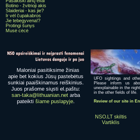
Pasakiški airių elfai
Botino - žvitrioji akis
Slaideriai - kas jie?
Ir vėl čupakabros
Jie tebegyvena!?
Protingi šunys
Musė cėcė
Maloniai pasitiksime žinias
apie bet kokius Jūsų pastebėtus
UFO sightings and othe
sunkiai paaiškinamus reiškinius.
Please inform us abo
unexplainable in the nigh
Juos prašome siųsti el.paštu:
in the other fields of life.
san-taka@lithuanian.net
arba
pateikti
šiame puslapyje
.
Review of our site in E
NSO.LT skiltis
Vartiklis