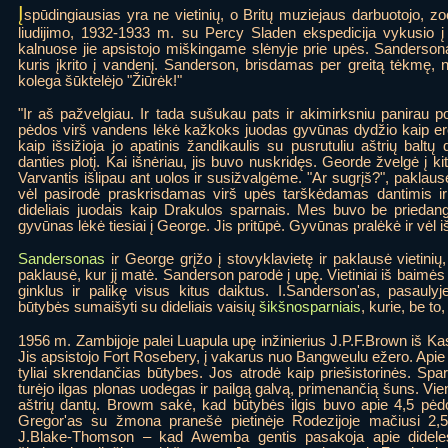
Į
spūdingiausias yra ne vietinių, o Britų muziejaus darbuotojo, zo
liudijimo, 1932-1933 m. su Percy Sladen ekspedicija vykusio
kalnuose jie apsistojo miškingame slėnyje prie upės. Sanderson
kuris įkrito į vandenį. Sanderson, brisdamas per greitą tėkmę, ne
kolega šūktelėjo "Žiūrėk!"
"Ir aš pažvelgiau. Ir tada sušukau pats ir akimirksniu panirau p
pėdos virš vandens lėkė kažkoks juodas gyvūnas dydžio kaip erel
kaip išsižioja jo apatinis žandikaulis su pusrutuliu aštrių balt
danties plotį. Kai išnėriau, jis buvo nuskridęs. Georde žvelgė į 
Varvantis išlipau ant uolos ir susižvalgėme. "Ar sugrįš?", paklaus
vėl pasirodė praskrisdamas virš upės tarškėdamas dantimis ir
dideliais juodais kaip Drakulos sparnais. Mes buvo be prieda
gyvūnas lėkė tiesiai į George. Jis pritūpė. Gyvūnas pralėkė ir vėl 
Sandersonas
ir George grįžo į stovyklavietę ir paklausė vietinių,
paklausė, kur jį matė. Sanderson parodė į upę. Vietiniai iš baimės
ginklus ir palikę visus kitus daiktus. I.Sanderson'as, pasauly
būtybės sumaišyti su dideliais vaisių
šikšnosparniais
, kurie, be t
1956 m. Zambijoje palei Luapula upę inžinierius J.P.F.Brown iš Kas
Jis apsistojo Fort Rosebery, į vakarus nuo Bangweulu ežero. Apie 18
tyliai skrendančias būtybes. Jos atrodė kaip priešistorinės. Spa
turėjo ilgas plonas uodegas ir pailgą galvą, primenančią šuns. Vi
aštrių dantų. Browm sakė, kad būtybės ilgis buvo apie 4,5 pėd
Gregor'as su žmona pranešė pietinėje Rodezijoje mačiusi 2,5 
J.Blake-Thomson – kad Awemba gentis pasakoja apie dideles