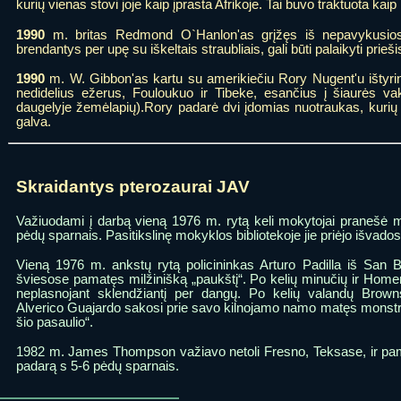
kurių vienas stovi joje kaip įprasta Afrikoje. Tai buvo traktuota kaip
1990
m. britas Redmond O`Hanlon'as grįžęs iš nepavykusios 
brendantys per upę su iškeltais straubliais, gali būti palaikyti prieši
1990
m. W. Gibbon'as kartu su amerikiečiu Rory Nugent'u ištyrinė
nedidelius ežerus, Fouloukuo ir Tibeke, esančius į šiaurės va
daugelyje žemėlapių).Rory padarė dvi įdomias nuotraukas, kurių vi
galva.
Skraidantys pterozaurai JAV
Važiuodami į darbą vieną 1976 m. rytą keli mokytojai pranešė m
pėdų sparnais. Pasitikslinę mokyklos bibliotekoje jie priėjo išvados
Vieną 1976 m. ankstų rytą policininkas Arturo Padilla iš San B
šviesose pamatęs milžinišką „paukštį“. Po kelių minučių ir Home
neplasnojant sklendžiantį per dangų. Po kelių valandų Browns
Alverico Guajardo sakosi prie savo kilnojamo namo matęs monstrą,
šio pasaulio“.
1982 m. James Thompson važiavo netoli Fresno, Teksase, ir pamat
padarą s 5-6 pėdų sparnais.