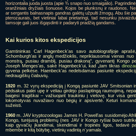
horizontalia juoda juosta (apie ¾ snapo nuo smaigalio). Pagrindinės
oranžiniais dryžiais šonuose. Kojos be plunksnų ir raudonos. N
ar sergantis balnasnapis gandras galėtų užpulti žmogų. Abu šie pauk
pterozaurais, bet vietiniai labai prietaringi, tad nesunku įsivaizd
tamsoje gali juos išgąsdinti ir padaryti pradžią gandams.
Kai kurios kitos ekspedicijos
Gamtininkas Carl Hagenbeck'as savo autobiografijoje apraš
Schomburgh'as ir anglų medžioklis, nepriklausomai vienas nuo k
monstrą, pusiau dramblį, pusiau drakoną“, gyvenantį Kongo pe
Joseph Menges'as, sakė Hagenbeck'ui, kad „tam tikras
dinoza
gyvena pelkėse. Haenbeck'as nedelsdamas pasiuntė ekspedici
nedraugiškų čiabuvių.
1920
m. 32 vyrų ekspediciją į Kongą pasiuntė JAV Smitsonian inst
pėdsakus palei upę ir vėliau girdėjo paslaptingą raumojimą, nepa
baigėsi tragiškai – važiuojant traukiniu į vietovę, kur visa g
lokomotyvas nuvažiavo nuo bėgių ir apsivertė. Keturi komando
sužeisti.
1960
m. JAV kryptozoologas James H. Powell'as susidomėjo Afriko
Kongo, turėjusią problemų (nes JAV ir Kongo ryšiai buvo sutri
kaip gyvačių įkandimai, skendimai ir tropinės ligos, tedavė p
mbembe ir kitą būtybę, vietinių vadintą
n`yamala
.