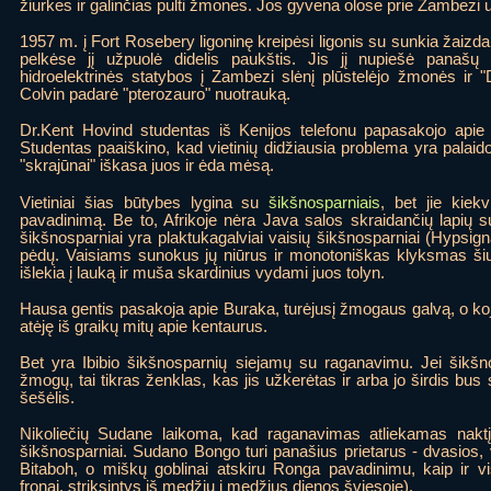
žiurkes ir galinčias pulti žmones. Jos gyvena olose prie Zambezi 
1957 m. į Fort Rosebery ligoninę kreipėsi ligonis su sunkia žaizd
pelkėse jį užpuolė didelis paukštis. Jis jį nupiešė panašų
hidroelektrinės statybos į Zambezi slėnį plūstelėjo žmonės ir 
Colvin padarė "pterozauro" nuotrauką.
Dr.Kent Hovind studentas iš Kenijos telefonu papasakojo apie sk
Studentas paaiškino, kad vietinių didžiausia problema yra palaido
"skrajūnai" iškasa juos ir ėda mėsą.
Vietiniai šias būtybes lygina su
šikšnosparniais
, bet jie kiek
pavadinimą. Be to, Afrikoje nėra Java salos skraidančių lapių s
šikšnosparniai yra plaktukagalviai vaisių šikšnosparniai (Hypsig
pėdų. Vaisiams sunokus jų niūrus ir monotoniškas klyksmas šiur
išlekia į lauką ir muša skardinius vydami juos tolyn.
Hausa gentis pasakoja apie Buraka, turėjusį žmogaus galvą, o kojas
atėję iš graikų mitų apie kentaurus.
Bet yra Ibibio šikšnosparnių siejamų su raganavimu. Jei šikšno
žmogų, tai tikras ženklas, kas jis užkerėtas ir arba jo širdis b
šešėlis.
Nikoliečių Sudane laikoma, kad raganavimas atliekamas naktį 
šikšnosparniai. Sudano Bongo turi panašius prietarus - dvasios,
Bitaboh, o miškų goblinai atskiru Ronga pavadinimu, kaip ir 
fronai, striksintys iš medžių į medžius dienos šviesoje).