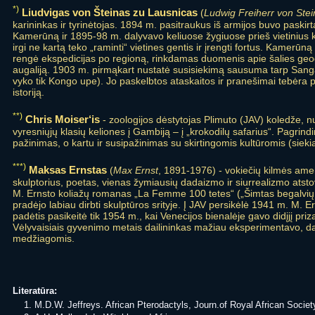
*)
Liudvigas von Šteinas zu Lausnicas
(
Ludwig Freiherr von Stei
karininkas ir tyrinėtojas. 1894 m. pasitraukus iš armijos buvo paski
Kamerūną ir 1895-98 m. dalyvavo keliuose žygiuose prieš vietinius k
irgi ne kartą teko „raminti“ vietines gentis ir įrengti fortus. Kamerūną
rengė ekspedicijas po regioną, rinkdamas duomenis apie šalies geogr
augaliją. 1903 m. pirmąkart nustatė susisiekimą sausuma tarp Sang
vyko tik Kongo upe). Jo paskelbtos ataskaitos ir pranešimai tebėra pat
istoriją.
**)
Chris Moiser‘is
- zoologijos dėstytojas Plimuto (JAV) koledže, n
vyresniųjų klasių keliones į Gambiją – į „krokodilų safarius“. Pagrind
pažinimas, o kartu ir susipažinimas su skirtingomis kultūromis (siekia
***)
Maksas Ernstas
(
Max Ernst
, 1891-1976) - vokiečių kilmės amer
skulptorius, poetas, vienas žymiausių dadaizmo ir siurrealizmo atst
M. Ernsto koliažų romanas „La Femme 100 tetes“ („Šimtas begalvių 
pradėjo labiau dirbti skulptūros srityje. Į JAV persikėlė 1941 m. M. E
padėtis pasikeitė tik 1954 m., kai Venecijos bienalėje gavo didįjį pr
Vėlyvaisiais gyvenimo metais dailininkas mažiau eksperimentavo, da
medžiagomis.
Literatūra:
M.D.W. Jeffreys. African Pterodactyls, Journ.of Royal African Societ