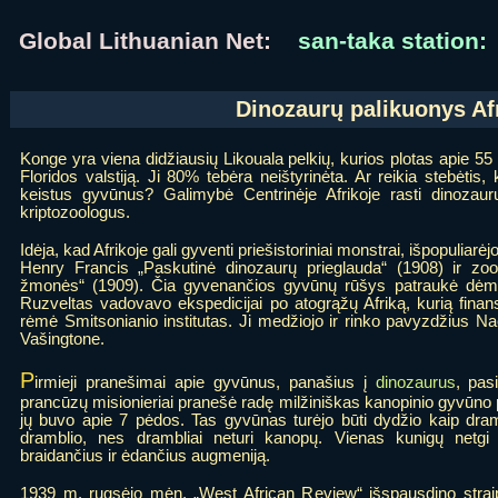
Global Lithuanian Net:
san-taka station:
Dinozaurų palikuonys Af
Konge yra viena didžiausių Likouala pelkių, kurios plotas apie 55 t
Floridos valstiją. Ji 80% tebėra neištyrinėta. Ar reikia stebėtis
keistus gyvūnus? Galimybė Centrinėje Afrikoje rasti dinozaur
kriptozoologus.
Idėja, kad Afrikoje gali gyventi priešistoriniai monstrai, išpopuliarėj
Henry Francis „Paskutinė dinozaurų prieglauda“ (1908) ir zo
žmonės“ (1909). Čia gyvenančios gyvūnų rūšys patraukė dėme
Ruzveltas vadovavo ekspedicijai po atogrąžų Afriką, kurią fina
rėmė Smitsonianio institutas. Ji medžiojo ir rinko pavyzdžius Na
Vašingtone.
P
irmieji pranešimai apie gyvūnus, panašius į
dinozaurus
, pas
prancūzų misionieriai pranešė radę milžiniškas kanopinio gyvūno 
jų buvo apie 7 pėdos. Tas gyvūnas turėjo būti dydžio kaip dram
dramblio, nes drambliai neturi kanopų. Vienas kunigų netg
braidančius ir ėdančius augmeniją.
1939 m. rugsėjo mėn. „West African Review“ išspausdino stra