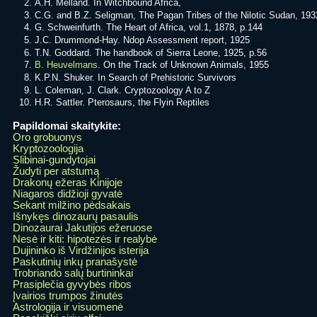
A.H. Melland. In Witchbound Africa,
C.G. and B.Z. Seligman, The Pagan Tribes of the Nilotic Sudan, 193
G. Schweinfurth. The Heart of Africa, vol.1, 1878, p.144
J.C. Drummond-Hay. Ndop Assessment report, 1925
T.N. Goddard. The handbook of Sierra Leone, 1925, p.56
B. Heuvelmans
. On the Track of Unknown Animals, 1955
K.P.N. Shuker. In Search of Prehistoric Survivors
L. Coleman, J. Clark. Cryptozoology A to Z
H.R. Sattler. Pterosaurs, the Flyin Reptiles
Papildomai skaitykite:
Oro grobuonys
Kryptozoologija
Slibinai-gundytojai
Žudyti per atstumą
Drakonų ežeras Kinijoje
Niagaros didžioji gyvatė
Sekant milžino pėdsakais
Išnykęs dinozaurų pasaulis
Dinozaurai Jakutijos ežeruose
Nesė ir kiti: hipotezės ir realybė
Dujininko iš Virdžinijos isterija
Paskutinių inkų pranašystė
Trobriando salų burtininkai
Prasiplečia gyvybės ribos
Įvairios trumpos žinutės
Astrologija ir visuomenė