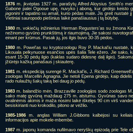
1876
m. įkvėptas 1927 m. parašytų Alfred Aloysius Smith'o me
Gabone palei Ogooue upę, nuvyko į aboną, kur girdėjo keisto gy
jagonini
ir tapatino su
amali
, kurio pėdas matė. Jis greit nustatė jį
Vietiniai sauropodo piešinius laikė panašiausius į tą būtybę.
1980
m. vokiečių inžinierius Herman Regusters'as su žmona Kia 
nežinomo gyvūno prunkštimą ir riaumojimą. Jie sakosi nuvotogra
einant per krūmus. Pasak jų, jos ilgis buvo 30-35 pėdos.
1980
m. Powel'as su kryptozoologu Roy P. Mackal'iu nustatė, 
Likouala pelkynuose esančios upės šalia Tele ežero. Jie sako, k
esant 15-30 pėdų ilgio (kaklas sudaro didesnę dalį ilgio). Sakoma
įžiūrėjo kažką panašaus į skiauterę.
1981
m. ekspediciją surengė R. Mackal'is, J. Richard Greenwell'as
zoologas Marcellin Agnagna. Jie netoli Epena girdėjo, kaip didelis
rado nulaužtų šakų taką bei daug jo pėdų.
1983
m. balandžio mėn. Brazzaville zoologijos sodo zoologas M.
sako matę gyvūną maždaug 275 m. atstumu. Gyvūnas savo nedi
ovalinėmis akimis ir maža nosimi laikė iškėlęs 90 cm virš vandens i
besiskirianti nuo krokodilo, pitono ar vėžlio.
1985-1986
m. anglas William J.Gibbons kalbėjosi su keliais 
informacijos apie mokele-mbembe.
1987
m. japonų komanda nufilmavo neryškų epizodą prie Tele ežer