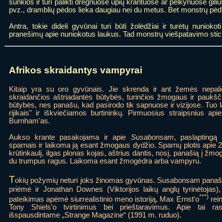
sunkios ir turi palikti drėgnuose upių krantuose ar pelkynuose gili
pvz., dramblių pėdos lieka daugiau nei du metus. Bet monstrų pėd
Antra, tokie dideli gyvūnai turi būti žolėdžiai ir turėtų nunioko
pranešimų apie nuniokotus laukus. Tad monstrų viešpatavimo stichi
Afrikos skraidantys vampyrai
Kitaip yra su oro gyvūnais. Jie skrenda ir ant žemės nepa
skraidančios aštriadantės būtybės, turinčios žmogaus ir paukšči
būtybės, nes panašu, kad pasirodo tik sapnuose ir vizijose. Tuo 
rijikais" ir iškviečiamos burtininkų. Pirmuosius straipsnius ap
Burnham'as.
Aukso krante pasakojama ir apie
Susabonsam
, paslaptingą 
sparnais ir laikoma ją esant žmogaus dydžio. Sparnų plotis apie 2
krūtinkaulį, ilgas plonas kojas, aštrius dantis, nosį, panašią į žm
du trumpus ragus. Laikoma esant žmogėdra arba vampyru.
T
okių požymių neturi joks žinomas gyvūnas. Susabonsam panaši į
priėmė ir Jonathan Downes (Viktorijos laikų anglų tyrinėtojas)
***)
pateikimas apėmė siurrealistinio meno istoriją, Max Ernst'o
rein
Tony Shiels'o tvirtinimus bei prieštaravimus. Apie tai ra
išspausdintame „Strange Magazine“ (1991 m. ruduo).