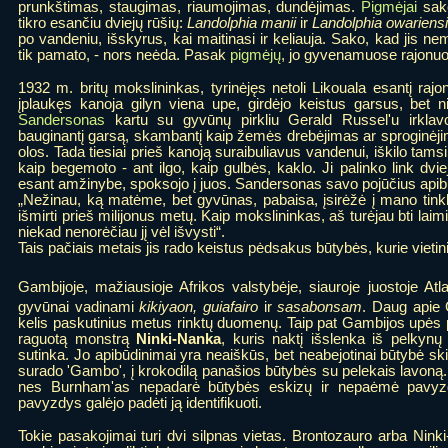
prunkštimas, staugimas, riaumojimas, dundėjimas.
Pigmėjai
sako
tikro esančiu dviejų rūšių:
Landolphia manii
ir
Landolphia owariens
po vandeniu, išskyrus, kai maitinasi ir keliauja. Sako, kad jis 
tik pamato, - nors neėda. Pasak
pigmėjų
, jo gyvenamuose rajonu
1932 m. britų mokslininkas, tyrinėjęs netoli Likouala esantį rajo
įplaukęs kanoja gilyn viena upe, girdėjo keistus garsus, bet
Sandersonas
kartu su gyvūnų pirkliu Gerald Russel'u irklav
bauginantį garsą, skambantį kaip žemės drebėjimas ar sproginėji
olos. Tada tiesiai prieš kanoją suraibuliavus vandenui, iškilo tamsi
kaip begemoto - ant ilgo, kaip gulbės, kaklo. Ji palinko link dvie
esant amžinybe, spoksojo į juos. Sandersonas savo pojūčius apib
„Nežinau, ką matėme, bet gyvūnas, pabaisa, įsirėžė į mano tinkl
išmirti prieš milijonus metų. Kaip mokslininkas, aš turėjau bti laim
niekad nenorėčiau jį vėl išvysti“.
Tais pačiais metais jis rado keistus pėdsakus būtybės, kurie viet
Gambijoje, mažiausioje Afrikos valstybėje, siauroje juostoje Atl
gyvūnai vadinami
kikiyaon, guiafairo
ir
sasabonsam
. Daug apie 
kelis paskutinius metus rinktų duomenų. Taip pat Gambijos upės
raguotą monstrą
Ninki-Nanka
, kuris naktį išslenka iš pelkynų
sutinka. Jo apibūdinimai yra neaiškūs, bet neabejotinai būtybė 
surado 'Gambo', į krokodilą panašios būtybės su pelekais lavoną. 
nes Burnham'as nepadarė būtybės eskizų ir nepaėmė pavyzd
pavyzdys galėjo padėti ją identifikuoti.
Tokie pasakojimai turi dvi silpnas vietas. Brontozauro arba Ninki