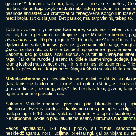
gyvūnas?“, kuriame sakoma, kad, atseit, prieš kelis metus į Cen
miškus ekspedicija išvyko ieškoti milžiniško prieštvaninio monstr
pasirodė antraštės „Ar brontozaurai tebegyvena Kongo liūnuose?“
medžiotojų, sutikusių juos. Bet pasakojimai tarp vietinių tebeplito.
1913 m. vokiečių tyrinėtojas Kamerūne, kapitonas Freiherr von S
Mokele-mbembe
vietinių
bantu
gentainių pasakojimus apie
, pa
dinozaurus
, apie 70 pėdų ilgio ir 12-15 pėdų aukščio milžinus; t
dydžio. Jam sakė, kad šis gyvūnas gyvena netoli Ubangi, Sangha ir
„Sakoma dramblio dydžio (arba bent hipopotamo) gyvūną esant ru
Sakoma, kad jo kaklas labai lakstus, o jis turi tik vieną,bet labai
ragą. Kai kurie nurodė jį esant su didele raumeninga uodega, kai
krantą ieškoti maisto net dieną, - ir jis maitinasi tik augmenija. 
paliktus pėdsakus – kai jis buvo išlipęs ieškoti maisto. Netoliese bu
Mokele-mbembe
yra lingvistinė idioma, galinti reikšti kelis dal
„tas, kuris sustabdo upės tėkmę“, bet gali reikšti ir „tas, kuris ė
„pusiau dievas, pusiau gyvulys“. Jis bendras tokių gyvūnų kaip 
nguma-monene pavadinimas.
Sakoma Mokele-mbembe gyvenant prie Likouala pelkių upių
telkiniuose. Ežerus naudoja keliantis nuo upės prie upės. Jo ilgis
uodega apie 5-10 pėdų. Keletas liudijimų yra apie skiauterę ant
Nenurodoma, kokie jo plaukai. Jiems esant, skirtumas nuo
dinoza
Pėdos apvalainos, 1-3 pėdų pločio, su trimis kanopomi
neskleidžiagarsų, nors liudijimai prieštaringi, gal painiojant su 