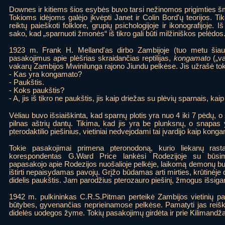
Downes ir kitiems šios esybės buvo tarsi nežinomos prigimties š
Tokioms idėjoms galėjo įkvėpti Janet ir Colin Bord'ų teorijos. T
reiktų paieškoti folklore, grupių psichologijoje ir ikonografijoje. I
sako, kad „sparnuoti žmonės“ iš tikro gali būti milžiniškos pelėdos
1923 m. Frank H. Melland'as dirbo Zambijoje (tuo metu šiaurė
pasakojimus apie plėšrias skraidančias reptilijas,
kongamato
(„va
vakarų Zambijos Mwinilunga rajono Jiundu pelkėse. Jis užrašė tokį 
- Kas yra kongamato?
- Paukštis.
- Koks paukštis?
- A, jis iš tikro ne paukštis, jis kaip driežas su plėvių sparnais, kai
Vėliau buvo išsiaiškinta, kad sparnų plotis yra nuo 4 iki 7 pėdų,
pilnas aštrių dantų. Tikima, kad jis yra be plunksnų, o snapas
pterodaktilio piešinius, vietiniai nedvejodami tai įvardijo kaip kong
Tokie pasakojimai primena pteronodoną, kurio liekanų ras
korespondentas G.Ward Price lankėsi Rodezijoje su būsim
papasakojo apie Rodezijos nuošalioje pelkėje, laikomą demonų bu
ištirti nepaisydamas pavojų. Grįžo būdamas arti mirties, krūtinėje 
didelis paukštis. Jam parodžius pterozauro piešinį, žmogus išsiga
1942 m. pulkininkas C.R.S.Pitman perteikė Zambijos vietinių pa
būtybes, gyvenančias neprieinamose pelkėse. Pamatyti jas reišk
didelės uodegos žyme. Tokių pasakojimų girdėta ir prie Kilimandža