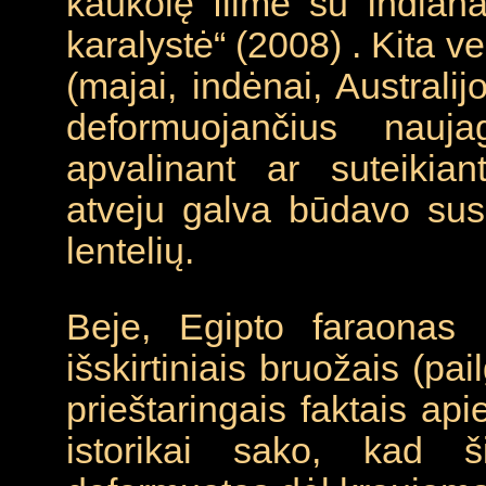
kaukolę filme su Indian
karalystė“ (2008) . Kita v
(majai, indėnai, Australij
deformuojančius naujag
apvalinant ar suteikia
atveju galva būdavo su
lentelių.
Beje, Egipto faraonas 
išskirtiniais bruožais (pa
prieštaringais faktais api
istorikai sako, kad 