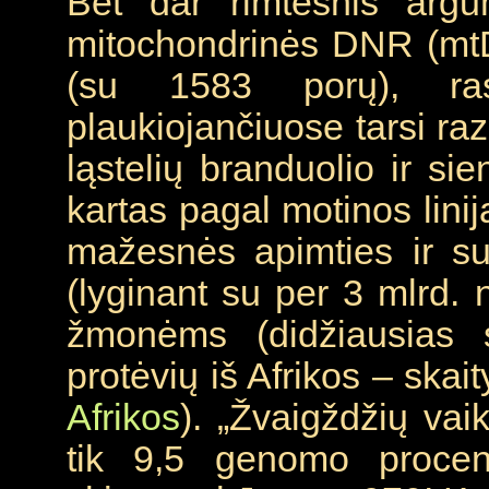
Bet dar rimtesnis argu
mitochondrinės DNR (mtD
(su 1583 porų), ras
plaukiojančiuose tarsi ra
ląstelių branduolio ir s
kartas pagal motinos lin
mažesnės apimties ir su
(lyginant su per 3 mlrd. 
žmonėms (didžiausias 
protėvių iš Afrikos – skai
Afrikos
). „Žvaigždžių vaik
tik 9,5 genomo procent