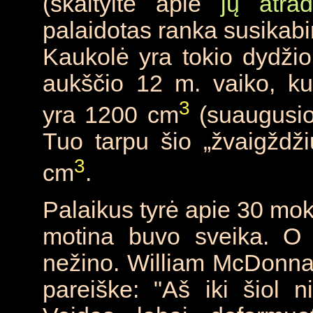
(skaityite apie
jų atra
palaidotas ranka susikab
Kaukolė yra tokio dydži
aukščio 12 m. vaiko, k
3
yra 1200 cm
(suaugusio
Tuo tarpu šio „žvaigždž
3
cm
.
Palaikus tyrė apie 30 moks
motina buvo sveika. O 
nežino. William McDonnal
pareiške: "Aš iki šiol