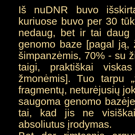
Iš nuDNR buvo išskirta
kuriuose buvo per 30 tūks
nedaug, bet ir tai daug
genomo baze [pagal ją,
šimpanzėmis, 70% - su ži
taigi, praktiškai vis
žmonėmis]. Tuo tarpu „
fragmentų, neturėjusių jo
saugoma genomo bazėje.
tai, kad jis ne visišk
absoliutus įrodymas.