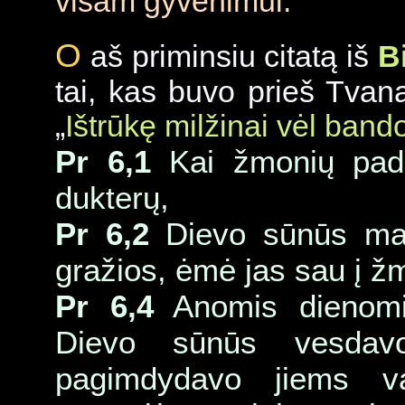
visam gyvenimui.
O
aš priminsiu citatą iš
B
tai, kas buvo prieš Tvan
„
Ištrūkę milžinai vėl band
Pr 6,1
Kai žmonių pada
dukterų,
Pr 6,2
Dievo sūnūs mat
gražios, ėmė jas sau į žm
Pr 6,4
Anomis dienomi
Dievo sūnūs vesdav
pagimdydavo jiems va