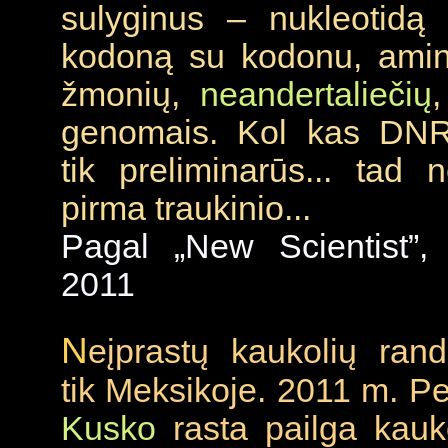
sulyginus – nukleotidą
kodoną su kodonu, amin
žmonių,
neandertaliečių
,
genomais. Kol kas DNR
tik preliminarūs... tad 
pirma traukinio...
Pagal „New Scientist”,
2011
N
eįprastų kaukolių ra
tik Meksikoje. 2011 m. Pe
Kusko
rasta pailga kauko