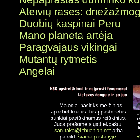
Ateivių rasės: driežažmog
Duobių kaspinai Peru
Mano planeta artėja
Paragvajaus vikingai
Mutantų rytmetis
Angelai
Maloniai pasitiksime žinias
apie bet kokius Jūsų pastebėtus
U
sunkiai paaiškinamus reiškinius.
s
u
Juos prašome siųsti el.paštu:
d
san-taka@lithuanian.net
arba
pateikti
šiame puslapyje
.
R