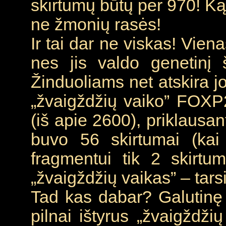
skirtumų būtų per 970! Ką
ne žmonių rasės!
Ir tai dar ne viskas! Vie
nes jis valdo genetinį
Žinduoliams net atskira jo 
„žvaigždžių vaiko” FOXP
(iš apie 2600), priklausant
buvo 56 skirtumai (kai
fragmentui tik 2 skirtum
„žvaigždžių vaikas” – tarsi
Tad kas dabar? Galutinę 
pilnai ištyrus „žvaigždži