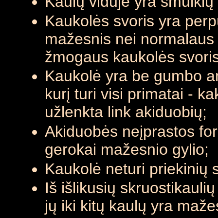
Kaulų viduje yra smulkių g
Kaukolės svoris yra per
mažesnis nei normalaus
žmogaus kaukolės svoris
Kaukolė yra be gumbo a
kurį turi visi primatai - ka
užlenkta link akiduobių;
Akiduobės neįprastos for
gerokai mažesnio gylio;
Kaukolė neturi priekinių s
Iš išlikusių skruostikaul
jų iki kitų kaulų yra maže