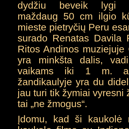
dydžiu beveik lygi l
maždaug 50 cm ilgio kūn
mieste pietryčių Peru esa
surado Renatas Davila R
Ritos Andinos muziejuje 
yra minkšta dalis, vad
vaikams iki 1 m. amž
žandikaulyje yra du didel
jau turi tik žymiai vyresn
tai „ne žmogus“.
Įdomu, kad ši kaukolė n