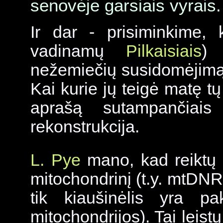
senovėje garsiais vyrais.
Ir dar - prisiminkime,
vadinamų
Pilkaisiais
) 
nežemiečių susidomėjimą 
Kai kurie jų teigė matę t
aprašą sutampančiai
rekonstrukcija.
L. Pye
mano, kad reiktų a
mitochondrinį (t.y. mtDNR
tik kiaušinėlis yra pa
mitochondrijos). Tai leistų