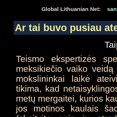
Global Lithuanian Net:
san
Ar tai buvo pusiau at
Tai
Teismo ekspertizės spe
meksikiečio vaiko veidą 
mokslininkai laikė ate
tikima, kad netaisykling
metų mergaitei, kurios kau
jos motinos kaulais ša