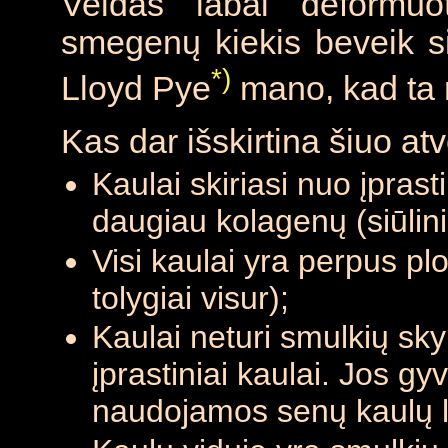
Veidas labai deformuo
smegenų kiekis beveik s
*)
Lloyd Pye
mano, kad ta 
Kas dar išskirtina šiuo atv
Kaulai skiriasi nuo įprast
daugiau kolagenų (siūlin
Visi kaulai yra perpus pl
tolygiai visur);
Kaulai neturi smulkių sky
įprastiniai kaulai. Jos gy
naudojamos senų kaulų lą