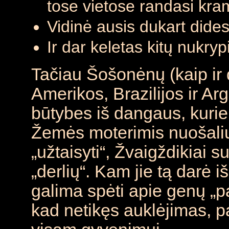
tose vietose randasi kr
Vidinė ausis dukart dides
Ir dar keletas kitų nukryp
Tačiau Šošonėnų (kaip ir d
Amerikos, Brazilijos ir Ar
būtybes iš dangaus, kurie
Žemės moterimis nuošali
„užtaisyti“, Žvaigždikiai s
„derlių“. Kam jie tą darė 
galima spėti apie genų „p
kad netikęs auklėjimas, pat