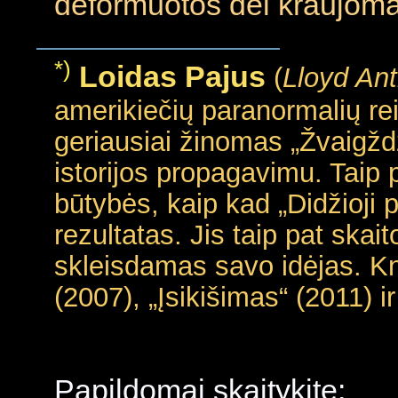
deformuotos dėl kraujoma
*)
Loidas Pajus
(
Lloyd Ant
amerikiečių paranormalių reiš
geriausiai žinomas „Žvaigžd
istorijos propagavimu. Taip 
būtybės, kaip kad „Didžioji p
rezultatas. Jis taip pat skai
skleisdamas savo idėjas. Kn
(2007), „Įsikišimas“ (2011) ir
Papildomai skaitykite: