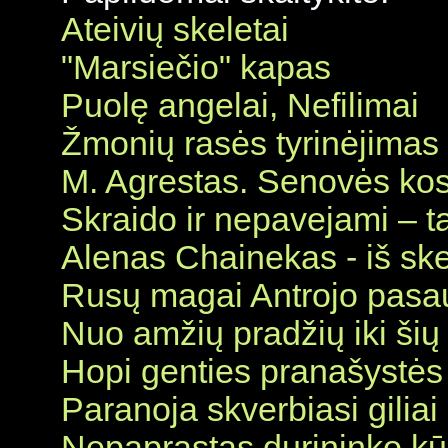
Ateivių skeletai
"Marsiečio" kapas
Puolę angelai, Nefilimai
Žmonių rasės tyrinėjimas
M. Agrestas. Senovės ko
Skraido ir nepavejami – ta
Alenas Chainekas - iš ske
Rusų magai Antrojo pasau
Nuo amžių pradžių iki šių
Hopi genties pranašystės
Paranoja skverbiasi giliai
Nepaprastas durininko kū