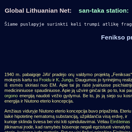
Global Lithuanian Net:
san-taka station:
Šiame puslapyje surinkti keli trumpi atlikę frag
Fenikso p
1940 m. pabaigoje JAV pradėjo orų valdymo projektą „Feniksas“
mokęsis kartu su
Froidu
ir
K. Jungu
. Daugumos jo tyrinėjimų reali
iš esmės
skiriasi nuo EM. Apie tai jis rašė įvairiuose psichiatrij
medicininiuose spaudiniuose. Apie ją užvirė ginčai tik po to, kai pa
orgono
energiją naudoti vėžio gydymui. Be to, jis ją siejo su kos
energija ir Niutono eterio koncepcija.
Amžiaus viduryje Niutono eterio koncepcija buvo pripažinta. Eteriu
laikė hipotetinę nematomą substanciją, užpildančia visą erdvę, ir
kurioje sklinda šviesa bei visi kiti spinduliavimai. Vėliau
Einšteinas
įtikinamai įrodė, kad ramybės būsenoje negali egzistuoti vienalytis