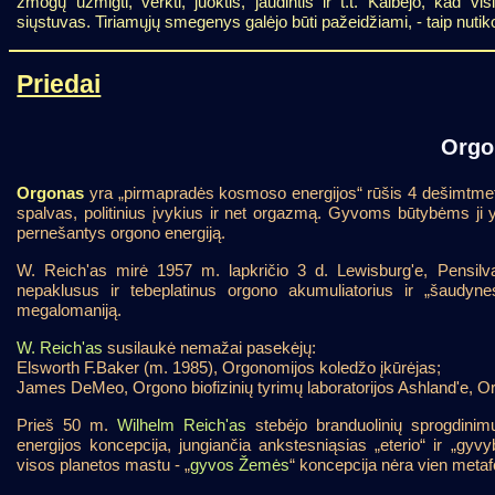
žmogų užmigti, verkti, juoktis, jaudintis ir t.t. Kalbėjo, kad
siųstuvas. Tiriamųjų smegenys galėjo būti pažeidžiami, - taip nuti
Priedai
Orgo
Orgonas
yra „pirmapradės kosmoso energijos“ rūšis 4 dešimtmet
spalvas, politinius įvykius ir net orgazmą. Gyvoms būtybėms ji yr
pernešantys orgono energiją.
W. Reich'as mirė 1957 m. lapkričio 3 d. Lewisburg'e, Pensilvani
nepaklusus ir tebeplatinus orgono akumuliatorius ir „šaudynes
megalomaniją.
W. Reich'as
susilaukė nemažai pasekėjų:
Elsworth F.Baker (m. 1985), Orgonomijos koledžo įkūrėjas;
James DeMeo, Orgono biofizinių tyrimų laboratorijos Ashland'e, Or
Prieš 50 m.
Wilhelm Reich'as
stebėjo branduolinių sprogdinimų
energijos koncepcija, jungiančia ankstesniąsias „eterio“ ir „gyvy
visos planetos mastu - „
gyvos Žemės
“ koncepcija nėra vien metaf