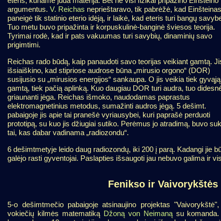
eteris, kuriame juda materija. Bet ne visi fizikai pripažino Einšteino
argumentus.
V. Reichas
neprieštaravo, tik pabrėžė, kad Einšteina
paneigė tik statinio eterio idėją, ir laikė, kad eteris turi bangų savyb
Tuo metu buvo pripažinta ir korpuskulinė-banginė šviesos teorija.
Tyrimai rodė, kad ir pats vakuumas turi savybių, dinaminių savo
prigimtimi.
Reichas rado būdą, kaip panaudoti savo teorijas veikiant gamtą. Ji
išsiaiškino, kad stipriose audrose būna „mirusio orgono“ (DOR)
susijusio su „mirusios energijos“ sankaupa. O jis veikia tiek gyvąją
gamtą, tiek pačią aplinką. Kuo daugiau DOR turi audra, tuo didesn
griaunanti jėga. Reichas išmoko, naudodamas paprastus
elektromagnetinius metodus, sumažinti audros jėgą. 5 dešimt.
pabaigoje jis apie tai pranešė vyriausybei, kuri paprašė perduoti
prototipą, su kuo jis džiugiai sutiko. Perėmus jo atradimą, buvo su
tai, kas dabar vadinama „radiozondu“.
6 dešimtmetyje leido daug radiozondų, iki 200 į parą. Kadangi jie b
galėjo rasti gyventojai. Paslapties išsaugoti jau nebuvo galima ir 
Fenikso ir Vaivorykštės
5-o dešimtmečio pabaigoje atsinaujino projektas "Vaivorykštė", 
vokiečių kilmės matematiką
Džoną von Neimaną
su komanda. Š