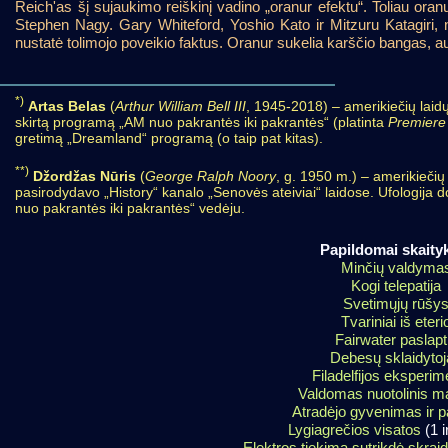
Reich'as šį sujaukimo reiškinį vadino „oranur efektu“. Toliau o
Stephen Nagy. Gary Whiteford, Yoshio Kato ir Mitzuru Katagiri, 
nustatė tolimojo poveikio faktus. Oranur sukelia karščio bangas,
*)
Artas Belas
(
Arthur William Bell III
, 1945-2018) – amerikiečių lai
skirtą programą „AM nuo pakrantės iki pakrantės“ (platinta
Premiere
gretimą „Dreamland“ programą (o taip pat kitas).
**)
Džordžas Nūris
(
George Ralph Noory
, g. 1950 m.) – amerikiečių
pasirodydavo „History“ kanalo „Senovės ateiviai“ laidose. Ufologija 
nuo pakrantės iki pakrantės“ vedėju.
Papildomai skaityk
Minčių valdyma
Kogi telepatija
Svetimųjų rūšy
Tvariniai iš eteri
Fairwater paslapt
Debesų sklaidyto
Filadelfijos eksperim
Valdomas nuotolinis 
Atradėjo gyvenimas ir p
Lygiagrečios visatos
(1 i
Elektros tiekimą sutrikdė skrai