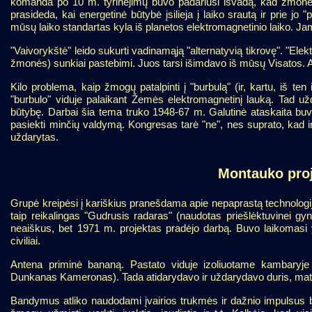
komanda po 10 m. tyrinėjimų buvo padariusi išvadą, kad žmon
prasideda, kai energetinė būtybė įsilieja į laiko srautą ir prie jo "
mūsų laiko standartas kyla iš planetos elektromagnetinio laiko. 
"Vaivorykštė" leido sukurti vadinamąją "alternatyvią tikrovę". "Elek
žmonės) sunkiai pastebimi. Juos tarsi išimdavo iš mūsų Visatos. Alt
Kilo problema, kaip žmogų patalpinti į "burbulą" (ir, kartu, iš ten 
"burbulo" viduje palaikant Žemės elektromagnetinį lauką. Tad užda
būtybę. Darbai šia tema truko 1948-67 m. Galutinė ataskaita buvo
pasiekti minčių valdymą. Kongresas tarė "ne", nes suprato, kad ir
uždarytas.
Montauko proj
Grupė kreipėsi į kariškius pranešdama apie nepaprastą technologi
taip reikalingas "Gudrusis radaras" (naudotas priešlėktuvinei gy
neaiškus, bet 1971 m. projektas pradėjo darbą. Buvo laikomasi y
civiliai.
Antena priminė bananą. Pastato viduje izoliuotame kambaryje
Dunkanas Kameronas). Tada atidarydavo ir uždarydavo duris, ma
Bandymus atliko naudodami įvairios trukmės ir dažnio impulsus bei