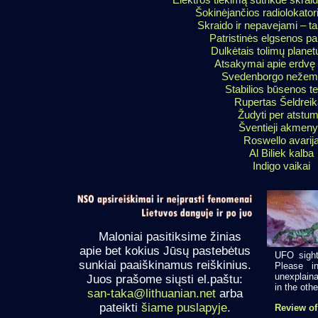
Šokinėjančios radiolokato
Skraido ir nepavejami – ta
Patristinės elgsenos pa
Dulkėtais tolimų planet
Atsakymai apie erdvę i
Svedenborgo nežemi
Stabilios būsenos te
Rupertas Šeldrei
Žudyti per atstu
Šventieji akmen
Roswello avarij
Al Biliek kalba
Indigo vaikai
Maloniai pasitiksime žinias
apie bet kokius Jūsų pastebėtus
UFO sight
sunkiai paaiškinamus reiškinius.
Please i
unexplaina
Juos prašome siųsti el.paštu:
in the other
san-taka@lithuanian.net
arba
pateikti
šiame puslapyje
.
Review of