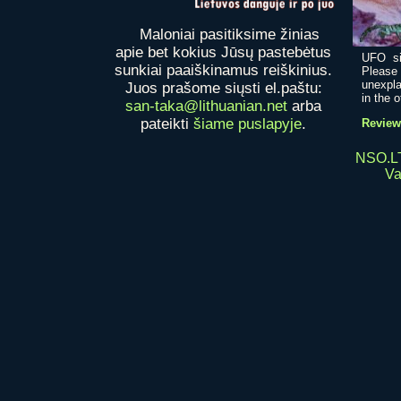
Maloniai pasitiksime žinias
apie bet kokius Jūsų pastebėtus
UFO si
sunkiai paaiškinamus reiškinius.
Please
unexpla
Juos prašome siųsti el.paštu:
in the o
san-taka@lithuanian.net
arba
pateikti
šiame puslapyje
.
Review 
NSO.LT
Va