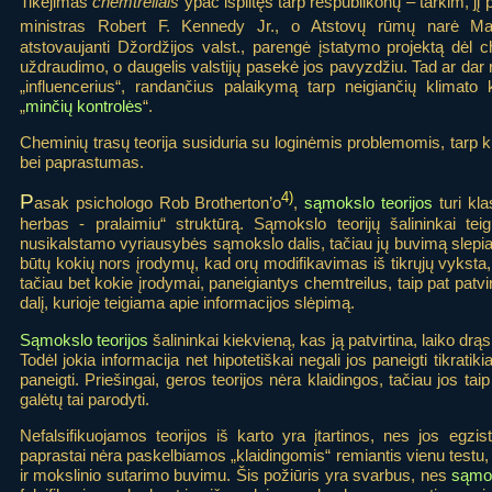
Tikėjimas
chemtreilais
ypač išplitęs tarp respublikonų – tarkim, jį 
ministras
Robert F. Kennedy Jr., o Atstovų rūmų narė Mar
atstovaujanti Džordžijos valst., parengė įstatymo projektą dėl
uždraudimo, o daugelis valstijų pasekė jos pavyzdžiu. Tad ar dar re
„influencerius“, randančius palaikymą tarp neigiančių klimato 
„
minčių kontrolės
“.
Cheminių trasų teorija susiduria su loginėmis problemomis, tarp k
bei paprastumas.
4)
P
asak psichologo Rob Brotherton’o
,
sąmokslo teorijos
turi kla
herbas - pralaimiu“ struktūrą. Sąmokslo teorijų šalininkai tei
nusikalstamo vyriausybės sąmokslo dalis, tačiau jų buvimą slepia t
būtų kokių nors įrodymų, kad orų modifikavimas iš tikrųjų vyksta, ta
tačiau bet kokie įrodymai, paneigiantys chemtreilus, taip pat patvir
dalį, kurioje teigiama apie informacijos slėpimą.
Sąmokslo teorijos
šalininkai kiekvieną, kas ją patvirtina, laiko drąs
Todėl jokia informacija net hipotetiškai negali jos paneigti tikrat
paneigti. Priešingai, geros teorijos nėra klaidingos, tačiau jos tai
galėtų tai parodyti.
Nefalsifikuojamos teorijos iš karto yra įtartinos, nes jos egzis
paprastai nėra paskelbiamos „klaidingomis“ remiantis vienu testu, 
ir mokslinio sutarimo buvimu. Šis požiūris yra svarbus, nes
sąmok