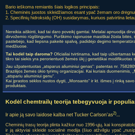
Bario ieškoma remiantis šiais logikos principais:
1. Cheminės juostos skleidžiamos esant ypač žemam oro drėgnu
2. Specifinių hidroksidų (OH) susidarymas, kuriuos patvirtina lieta
Nereikia aiškinti, kad tai daro poveikį gamtai. Metalai apnuodija dirv
dirvožemio rūgštingumo. Purškimo rajonuose masiškai žūsta bitės, s
pastebėjo, kad liepsna pakeitė spalvą, padidėjo degimo temperatūra, 
medžiuose.
Tai kodėl taip daroma?
Oficialiai tvirtinama, kad taip užkertamas kel
tikro tai siekis yra perorientuoti žemės ūkį į genetiškai modifikuotas 
Jau užpatentuotas „atsparus aliuminiui genas“: patentas nr. 75828
Brazilijos žemės ūkio tyrimų organizacijai. Kai kuriais duomenimis, 
„atspariu aliuminiui genu“.
Kai įprastos sėklos nustos dygti, „Monsanto” ir kt. išmes į rinką sa
produktais.
Kodėl chemtrailų teorija tebegyvuoja ir populia
2)
Ir apie ją savo laidose kalba net Tucker Carlson’as
...
Cheminių trasų teorija plinta kažkur nuo 1996-ųjų, kai konspiratolo
ir ją aktyviai skleidė socialinė medija (šiuo atžvilgiu ypač „nusi