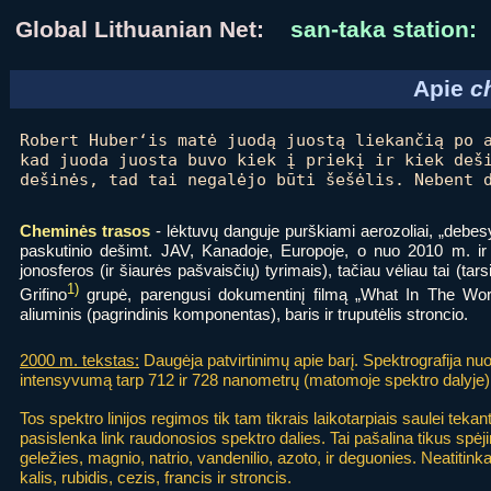
Global Lithuanian Net:
san-taka station:
Apie
c
Robert Huber‘is matė juodą juostą liekančią po 
kad juoda juosta buvo kiek į priekį ir kiek deš
dešinės, tad tai negalėjo būti šešėlis. Nebent 
Cheminės trasos
- lėktuvų danguje purškiami aerozoliai, „debesy
paskutinio dešimt. JAV, Kanadoje, Europoje, o nuo 2010 m. ir 
jonosferos (ir šiaurės pašvaisčių) tyrimais), tačiau vėliau tai (tars
1)
Grifino
grupė, parengusi dokumentinį filmą „What In The Worl
aliuminis (pagrindinis komponentas), baris ir truputėlis stroncio.
2000 m. tekstas:
Daugėja patvirtinimų apie barį. Spektrografija nuol
intensyvumą tarp 712 ir 728 nanometrų (matomoje spektro dalyje). 
Tos spektro linijos regimos tik tam tikrais laikotarpiais saulei tekan
pasislenka link raudonosios spektro dalies. Tai pašalina tikus spėj
geležies, magnio, natrio, vandenilio, azoto, ir deguonies. Neatitinka ir
kalis, rubidis, cezis, francis ir stroncis.