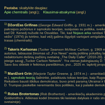
Pastaba
: skaitykite daugiau:
Apie chemtrails
(angl.);
Klausimai-atsakymai
(angl.)
1)
Džordžas Grifinas
(
George Edward Griffin
, g. 1931 m.) - amerik
pakraipos požiūrius ir sąmokslo teorijas, susijusias su politika, sveik
kad Dž. Kenedį nužudė ne Osvaldas. Tiki, kad
Nojaus arka
randasi T
vėžio“ (1974) jis tvirtino, kad vėžį galima išgydyti vartojant amigdal
trasas (
chemtrails
).
2)
Takeris Karlsonas
(
Tucker Swanson McNear Carlson
, g. 1969 
autorius, labiausiai žinomas už „Fox News“ vestą politinę pokalbių l
redaktoriumi dešinių pažiūrų svetainę „The Daily Caller“ (2010-20). 2
įsteigė savąjį „Tucker Carlson Network“. Yra vienas įtakingiausių D. 
Savo šou skleidė ir feikinius pareiškimus, pvz., 2025 m. lapkritį pr
3)
Mardžorė Grin
(
Marjorie Taylor Greene
, g. 1974 m.) - amerikieč
m.),
sąmokslo teorijų
šalininkė, palaikiusiu tokias teorijas, kaip Ru
Reikalavo bausti iškilius demokratus, buvo prieš paramą Ukrainai ir b
D. Trumpas paskelbė neremiantis šios politikės, kai ji palaikė demok
4)
Robas Brotertonas
(
Rob Brotherton
) - amerikiečių akademinis 
Goldsmiths’e. Aiškinasi kodėl žmonės tiki keistais dalykais ir rašo st
svetainėje).