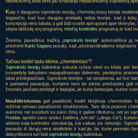
falsifikavimą arba bent jau išnaudoja nepakankamą supratimą api
K
aip ir dauguma sąmokslo teorijų, cheminių trasų teorija neatiti
teigiančio, kad kuo daugiau prielaidų reikia teorijai, kad ji būt
koncepcija nėra tobula, ji gali būti svarbi apmąstant apie tikimybę
slepia didžiulę orų programą,
minčių kontrolės
programą ar kad mato
Žinoma, pavadinus kažką „
sąmokslo teorija
“ automatiškai ją n
prisiminti
Karlo Sagano
posakį, kad „ekstraordinaliems teiginiams 
nėra.
Tačiau kodėl tada tikima „chemtreilais“?
Sąmokslo teorijų
šalininkai sukuria ryšius vieni su kitais per be
kruopelytę laikydami nepajudinamais didesnės, paslėptos prasmės
labai prislegiančiais. Sąmokslo teorijos - tai simptomai,
ad hoc
ban
ir painiame pasaulyje, kuriame tarsi be jokios priežasties gali nu
žmonės jaučiasi prislėgti ir bejėgiai, jie kuria fantazijas, kurios sute
Neužtikrintumas
gali paaiškinti, kodėl tikėjimas
chemtreilais
to
režimai remiasi panašiomis struktūromis. Tam tikra prasme chemini
aukomis nei susidurti su savo žinių ir galios ribotumu, net jei s
Froidas
aprašė savo anūko žaidimą „fort-da“ („dingo čia“), kuriame
aiškino kaip kontrolės simuliaciją, kai vaikas jos neturėjo. Sąmoksl
pasaulis iš tikrųjų nėra atsitiktinis ir kad jie, tie, kurie permato f
didvyriškesni turi būti
sąmokslo teorijų
šalininkai.