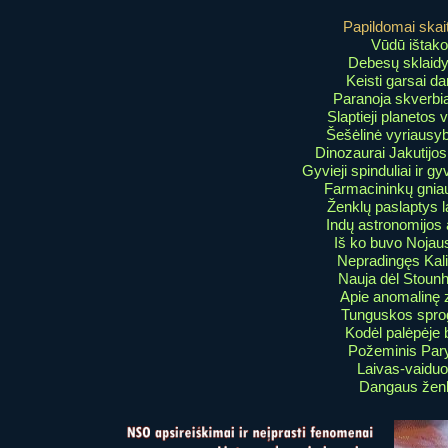
Papildomai skait
Vūdū ištak
Debesų sklaidy
Keisti garsai d
Paranoja skverbias
Slaptieji planetos v
Šešėlinė vyriausyb
Dinozaurai Jakutijo
Gyvieji spinduliai ir g
Farmacininkų gnia
Ženklų paslaptys 
Indų astronomijos 
Iš ko buvo Nojau
Nepradingęs Kal
Nauja dėl Stoun
Apie anomalinę z
Tunguskos spro
Kodėl palėpėje 
Požeminis Par
Laivas-vaiduo
Dangaus ženk