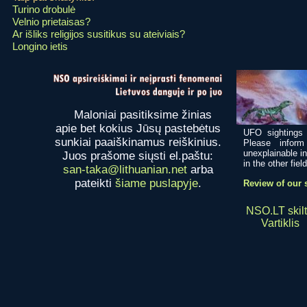
Turino drobulė
Velnio prietaisas?
Ar išliks religijos susitikus su ateiviais?
Longino ietis
Maloniai pasitiksime žinias
apie bet kokius Jūsų pastebėtus
UFO sightings 
sunkiai paaiškinamus reiškinius.
Please infor
unexplainable in
Juos prašome siųsti el.paštu:
in the other field
san-taka@lithuanian.net
arba
pateikti
šiame puslapyje
.
Review of our s
NSO.LT skilt
Vartiklis