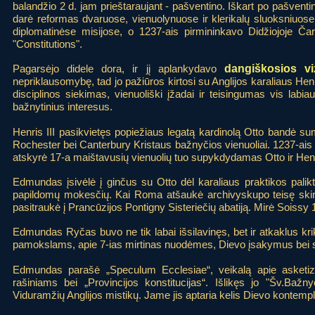
balandžio 2 d. jam prieštaraujant - pašventino. Iškart po pašvent
darė reformas dvaruose, vienuolynuose ir klerikalų sluoksniuose.
diplomatinėse misijose, o 1237-ais pirmininkavo Didžiojoje Čartij
"Constitutions".
Pagarsėjo didele dora, ir jį aplankydavo
dangiškosios viz
nepriklausomybę, tad jo pažiūros kirtosi su Anglijos karaliaus H
disciplinos siekimas, vienuoliški įžadai ir teisingumas vis labia
bažnytinius interesus.
Henris III pasikvietęs popiežiaus legatą kardinolą Otto bandė sum
Rochester bei Canterbury Kristaus bažnyčios vienuoliai. 1237-ais
atskyrė 17-a maištavusių vienuolių tuo supykdydamas Otto ir Henrį
Edmundas įsivėlė į ginčus su Otto dėl karaliaus praktikos palikti
papildomų mokesčių. Kai Roma atšaukė archivyskupo teisę skirti l
pasitraukė į Prancūzijos Pontigny Sisteriečių abatiją. Mirė Soissy 1
Edmundas Ryčas buvo ne tik labai išsilavinęs, bet ir atkaklus 
pamokslams, apie 7-ias mirtinas nuodėmes, Dievo įsakymus bei sa
Edmundas parašė „Speculum Ecclesiae“, veikalą apie asketizm
rašiniams bei „Provincijos konstitucijas“. Išlikęs jo "Šv.Baž
Viduramžių Anglijos mistikų. Jame jis aptaria kelis Dievo kontempl