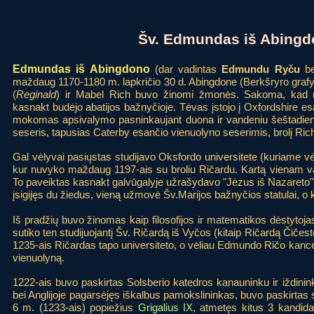
Šv. Edmundas iš Abing
Edmundas iš Abingdono
(dar vadintas
Edmundu Ryču
b
maždaug 1170-1180 m. lapkričio 30 d. Abingdone (Berkšryro grafys
(
Reginald
) ir Mabel Rich buvo žinomi žmonės. Sakoma, kad mo
kasnakt budėjo abatijos bažnyčioje. Tėvas įstojo į Oxfordshire 
mokomas apsivalymo pasninkaujant duona ir vandeniu šeštadieniai
seseris, tapusias Caterby esančio vienuolyno seserimis, brolį Rich
Gal vėlyvai pasiųstas studijavo Oksfordo universitete (kuriame vė
kur nuvyko maždaug 1197-ais su broliu Ričardu. Kartą vienam vai
To paveiktas kasnakt galvūgalyje užrašydavo "Jėzus iš Nazareto"
įsigijęs du žiedus, vieną užmovė Šv.Marijos bažnyčios statulai, o ki
Iš pradžių buvo žinomas kaip filosofijos ir matematikos dėstytoja
sutiko ten studijuojantį Šv. Ričardą iš Vyčos (kitaip Ričardą Čiče
1235-ais Ričardas tapo universiteto, o vėliau Edmundo Ričo kancel
vienuolyną.
1222-ais buvo paskirtas Solsberio katedros kanauninku ir iždinink
bei Anglijoje pagarsėjęs iškalbus pamokslininkas, buvo paskirtas
6 m. (1233-ais) popiežius
Grigalius IX
, atmetęs kitus 3 kandida