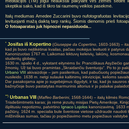
meditacijos (TM) jogui neaukštai pakylant virš žemės sėdint l
skeptikai sako, kad iš tikro tai raumenų veiklos pasekmė.
Italų mediumas Amedee Zuccarini buvo nufotografuotas levitaci
levituojanti mažą daiktą tarp rankų. Šiomis dienomis prieš foto
O fotoaparatas juk hipnozei nepasiduoda...
*
Josifas iš Kopertino
(
Giuseppe da Copertino
, 1603-1663) – it
kad jis buvo neįtikėtinai kvailas, pačiau mokėjus levituoti ir patyrus 
Kanonizuotas 1767 m. Laikomas lėktuvų keleivių, lakūnų, kosmonautų,
studentų globėju.
1630 m. spalio 4 d., vykstant eitynėms šv. Pranciškaus Asyžiečio garbe
žmonių. Už tai buvo pramintas „Skraidančiu šventuoju“. Po to jo paki
Urbano VIII
akivaizdoje – jam pasilenkus, kad pabučiuotų popiežiaus k
nusileido. 1638 m. netgi sulaukė kaltinimų inkvizicijai, kelioms savai
Dar pasakojama apie jo sugebėjimus išgydyti, ir tai, kad jis sausros
bažnyčioje buvo pastatytas marmurinis altorius ir jo palaikai palaidot
**)
Urbanas VIII
(
Maffeo Barberini
, 1568-1644) – italų kilmės Romo
Trisdešimtmetis karas; jis rėmė jėzuitų misijas Pietų Amerikoje, Kinij
išplitusiu nepotizmu, patvirtino
Ignaco Lojolos
kanonizavimą. 1633 m
pažiūrų. 1624 m. specialia bule šventose vietose uždraudė naudoti
milžiniškas sumas, tačiau jo popiežiavimo metu popiežiaus valstybė į