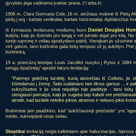
gyvybės jėga vadinama įvairiai: prana,
č'i
arba
ki
.
1906 m. Clara Germana Cele, 16 m. amžiaus mokinė iš Pietų Afri
pėdų į orą - kartais vertikaliai, kartais horizontaliai. Apšlaksčius 
Iš žymiausiu levitavusių mediumų buvo
Daniel Douglas Ho
liudyta, kaip jis išskrido pro langą ir vėl įskrido atgal pro kitą. 
turėjo sąmonę ir vėliau aprašydavo patirtį. Vienąkart jis užsiminė 
virš galvos, tarsi kažkokia galia būtų tempusi už jų aukštyn. Prie jo
burtininką.
19 a. prancūzų teisėjas Louis Jacolliot nuvyko į Rytus ir 1884 m.
senųjų išpažinėjų" aprašė fakyro levitaciją:
"Paėmęs geležinę lazdelę, kurią atsivežiau iš Ceilono, jis st
žiūrėdamas į žemę. Tada sudainavo tam tikrus garsus ... ir 
sukryžiuotos ir jis visai nejudėjo toje padėtyje - tarsi bū
stengiausi pamatyti, kaip jis sugeba taip kaboti ore prieštar
atrodė, kad lazdelė neteikė jokios atramos ir nebuvo jokio kontak
Brahminai jam paaiškino, kad "aukščiausioji priežastis" yra "agas
mintis, nukreipianti visas sielas.
Skeptikai
levitaciją neigia kalbėdami apie haliucinacijas, hipnozę