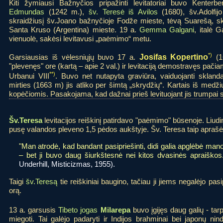
Kiti žymiausi Bažnyčios pripažinti levitatoriai buvo Kenterb
Edmundas
(1242 m.),
šv. Teresė iš Avilos
(1680), šv.Adolfij
skraidžiusį šv.Joano bažnyčioje Fodže mieste, tėvą Suarešą, s
Santa Kruso (Argentina) mieste. 19 a.
Gemma Galgani
, italė G
vienuolė, sakėsi levitavusi „paėmimo“ metu.
*)
Garsiausias iš vėlesniųjų buvo 17 a.
Josifas Kopertino
(1
"plevenęs" ore (kartą – apie 2 val.) ir levitaciją demostravęs pač
**)
Urbanui VIII
. Buvo net nutapyta graviūra, vaiduojanti sklandan
mirties (1663 m) jis atliko per šimtą „skrydžių“. Kartais iš medžių
kopėčiomis. Pasakojama, kad dažnai prieš levituojant jis trumpai 
Šv.Teresa
levitacijos reiškinį patirdavo "paėmimo" būsenoje. Liud
pusę valandos pleveno 1,5 pėdos aukštyje. Šv. Teresa taip aprašė v
"Man atrodė, kad bandant pasipriešinti, didi galia apglėbė mano 
– bet ji buvo daug šiurkštesnė nei kitos dvasinės apraiškos.
Underhill, Misticizmas, 1955).
Taigi
šv.Teresą
tie reiškiniai baugino, tačiau ji jiems negalėjo pas
orą.
13 a. garsusis
Tibeto jogas
Milarepa
buvo įgijęs daug galių - tarp 
miegoti. Tai galėjo padaryti ir Indijos brahminai bei japonų ni