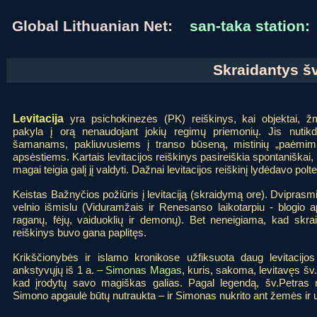
Global Lithuanian Net:
san-taka station:
Skraidantys šv
Levitacija
yra psichokinezės (PK) reiškinys, kai objektai, 
pakyla į orą nenaudojant jokių regimų priemonių. Jis nuti
šamanams, pakliuvusiems į transo būseną, mistinių „paėmi
apsėstiems. Kartais levitacijos reiškinys pasireiškia spontaniškai, no
magai teigia galį jį valdyti. Dažnai levitacijos reiškinį lydėdavo polt
Keistas Bažnyčios požiūris į levitaciją (skraidymą ore). Dviprasmis.
velnio išmislu (Viduramžais ir Renesanso laikotarpiu - blogio 
raganų, fėjų, vaiduoklių ir demonų). Bet neneigiama, kad skraid
reiškinys buvo gana paplitęs.
Krikščionybės ir islamo kronikose užfiksuota daug levitacijo
ankstyvųjų iš 1 a. –
Simonas Magas
, kuris, sakoma, levitavęs šv.
kad įrodytų savo magiškas galias. Pagal legendą, šv.Petras
Simono apgaulė būtų nutraukta – ir Simonas nukrito ant žemės ir