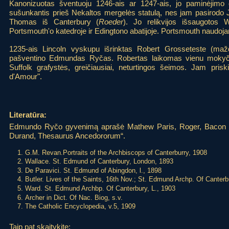
Kanonizuotas šventuoju 1246-ais ar 1247-ais, jo paminėjimo 
sušunkantis prieš Nekaltos mergelės statulą, nes jam pasirodo 
Thomas iš Canterbury (
Roeder
). Jo relikvijos išsaugotos 
Portsmouth'o katedroje ir Edingtono abatijoje. Portsmouth naudo
1235-ais Lincoln vyskupu išrinktas Robert Grosseteste (maž
pašventino Edmundas Ryčas. Robertas laikomas vienu mokyčia
Suffolk grafystės, greičiausiai, neturtingos šeimos. Jam pri
d'Amour".
Literatūra:
Edmundo Ryčo gyvenimą aprašė Mathew Paris, Roger, Bacon ir
Durand, Thesaurus Ancedororum“.
G.M. Revan.Portraits of the Archbiscops of Canterburry, 1908
Wallace. St. Edmund of Canterbury, London, 1893
De Paravici. St. Edmund of Abingdon, l., 1898
Butler. Lives of the Saints, 16th Nov.; St. Edmund Archp. Of Canterb
Ward. St. Edmund Archbp. Of Canterbury, L., 1903
Archer in Dict. Of Nac. Biog, s.v.
The Catholic Encyclopedia, v.5, 1909
Taip pat skaitykite: